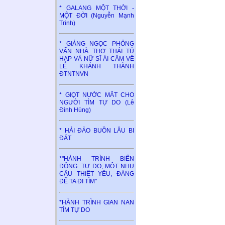
* GALANG MỘT THỜI -
MỘT ĐỜI (Nguyễn Mạnh
Trinh)
* GIÁNG NGỌC PHỎNG
VẤN NHÀ THƠ THÁI TÚ
HẠP VÀ NỮ SĨ ÁI CẦM VỀ
LỄ KHÁNH THÀNH
ĐTNTNVN
* GIỌT NƯỚC MẮT CHO
NGƯỜI TÌM TỰ DO (Lê
Đinh Hùng)
* HẢI ĐẢO BUỒN LÂU BI
ĐÁT
*"HÀNH TRÌNH BIỂN
ĐÔNG: TỰ DO, MỘT NHU
CẦU THIẾT YẾU, ĐÁNG
ĐỂ TA ĐI TÌM"
*HÀNH TRÌNH GIAN NAN
TÌM TỰ DO