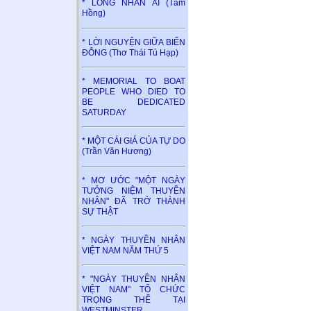
* LÒNG NHÂN ÁI (Tâm
Hồng)
* LỜI NGUYỆN GIỮA BIỂN
ĐÔNG (Thơ Thái Tú Hạp)
* MEMORIAL TO BOAT
PEOPLE WHO DIED TO
BE DEDICATED
SATURDAY
* MỘT CÁI GIÁ CỦA TỰ DO
(Trần Văn Hương)
* MƠ ƯỚC "MỘT NGÀY
TƯỞNG NIỆM THUYỀN
NHÂN" ĐÃ TRỞ THÀNH
SỰ THẬT
* NGÀY THUYỀN NHÂN
VIỆT NAM NĂM THỨ 5
* "NGÀY THUYỀN NHÂN
VIỆT NAM" TỔ CHỨC
TRỌNG THỂ TẠI
WESTMINSTER