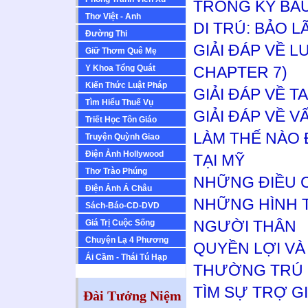
TRONG KỲ BẦU
Thơ Việt - Anh
DI TRÚ: BẢO 
Ðường Thi
GIẢI ĐÁP VỀ 
Giữ Thơm Quê Mẹ
Y Khoa Tổng Quát
CHAPTER 7)
Kiến Thức Luật Pháp
GIẢI ĐÁP VỀ T
Tìm Hiểu Thuế Vụ
GIẢI ĐÁP VỀ 
Triết Học Tôn Giáo
LÀM THẾ NÀO 
Truyện Quỳnh Giao
Ðiện Ảnh Hollywood
TẠI MỸ
Thơ Trào Phúng
NHỮNG ĐIỀU CẦ
Ðiện Ảnh Á Châu
NHỮNG HÌNH T
Sách-Báo-CD-DVD
NGƯỜI THÂN
Giá Trị Cuộc Sống
Chuyện Lạ 4 Phương
QUYỀN LỢI VÀ
Ái Cầm - Thái Tú Hạp
THƯỜNG TRÚ
TÌM SỰ TRỢ G
Đài Tưởng Niệm