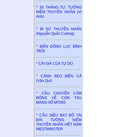
* 30 THÁNG TƯ, TƯỞNG
NIỆM THUYỀN NHÂN (Vi
Anh)
* BI SỬ THUYỀN NHÂN
(Nguyễn Quốc Cường)
* BIỂN ĐÔNG LỤC BÌNH
TRÔI
* CÁI GIÁ CỦA TỰ DO
* CÁNH BÈO BIỂN CẢ
(Văn Qui)
* CÂU CHUYỆN CẢM
ĐỘNG VỀ CON TÀU
MANG SỐ MT065
* CẦU SIÊU BẠT ĐỘ TẠI
ĐÀI TƯỞNG NIỆM
THUYỀN NHÂN VIỆT NAM
WESTMINSTER