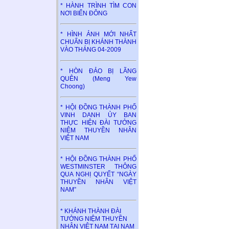
* HÀNH TRÌNH TÌM CON
NƠI BIỂN ĐÔNG
* HÌNH ẢNH MỚI NHẤT
CHUẨN BỊ KHÁNH THÀNH
VÀO THÁNG 04-2009
* HÒN ĐẢO BỊ LÃNG
QUÊN (Meng Yew
Choong)
* HỘI ĐỒNG THÀNH PHỐ
VINH DANH ỦY BAN
THỰC HIỆN ĐÀI TƯỞNG
NIỆM THUYỀN NHÂN
VIỆT NAM
* HỘI ĐỒNG THÀNH PHỐ
WESTMINSTER THÔNG
QUA NGHỊ QUYẾT “NGÀY
THUYỀN NHÂN VIỆT
NAM”
* KHÁNH THÀNH ĐÀI
TƯỞNG NIỆM THUYỀN
NHÂN VIỆT NAM TẠI NAM