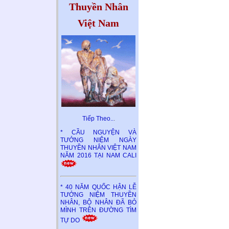
Thuyền Nhân
Việt Nam
Tiếp Theo..
.
* CẦU NGUYỆN VÀ
TƯỞNG NIỆM NGÀY
THUYỀN NHÂN VIỆT NAM
NĂM 2016 TẠI NAM CALI
* 40 NĂM QUỐC HẬN LỄ
TƯỞNG NIỆM THUYỀN
NHÂN, BỘ NHÂN ĐÃ BỎ
MÌNH TRÊN ĐƯỜNG TÌM
TỰ DO