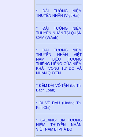
* ĐÀI TƯỞNG NIỆM
THUYỀN NHÂN (Việt Hải)
* ĐÀI TƯỞNG NIỆM
THUYỀN NHÂN TẠI QUẬN
CAM (Vi Anh)
* ĐÀI TƯỞNG NIỆM
THUYỀN NHÂN VIỆT
NAM: BIỂU TƯỢNG
THIÊNG LIÊNG CỦA NIỀM
KHÁT VỌNG TỰ DO VÀ
NHÂN QUYỀN
* ĐÊM DÀI VÔ TẬN (Lê Thị
Bạch Loan)
* ĐI VỀ ĐÂU (Hoàng Thị
Kim Chi)
* GALANG: BIA TƯỞNG
NIỆM THUYỀN NHÂN
VIỆT NAM BỊ PHÁ BỎ