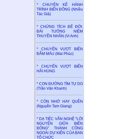
* CHUYỆN KỂ HÀNH
TRÌNH BIỂN ĐÔNG (Nhiều
Tác Giả)
* CHỨNG TÍCH ĐỂ ĐỜI:
ĐÀI TƯỞNG NIỆM
THUYỀN NHÂN (Vi Anh)
* CHUYẾN VƯỢT BIÊN
ĐẪM MÁU (Mai Phúc)
* CHUYẾN VƯỢT BIỂN
HÃI HÙNG
* CON ĐƯỜNG TÌM TỰ DO
(Trần Văn Khanh)
* CÒN NHỚ HAY QUÊN
(Nguyễn Tam Giang)
* DẠ TIỆC VĂN NGHỆ "LỜI
NGUYỆN GIỮA BIỂN
ĐÔNG" THÀNH CÔNG
NGOÀI DỰ KIẾN CỦA BAN
TỔ CHỨC