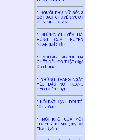
* NGƯỜI PHỤ NỮ SỐNG
SÓT SAU CHUYẾN VƯỢT
BIỂN KINH HOÀNG
* NHỮNG CHUYỆN HÃI
HÙNG CỦA THUYỀN
NHÂN (Biệt Hải)
* NHỮNG NGƯỜI ĐÃ
CHẾT ĐỀU CÓ THẬT (Ngô
Dân Dụng)
* NHỮNG THÁNG NGÀY
YÊU DẤU NƠI HOANG
ĐẢO (Tuấn Huy)
* NỖI BẤT HẠNH ĐỜI TÔI
(Thùy Yên)
* NỖI KHỔ CỦA MỘT
THUYỀN NHÂN (Thy Vũ
Thảo Uyên)