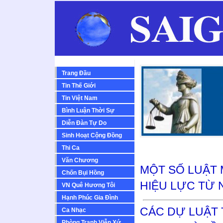
Trang Đầu
Tin Thế Giới
Tin Việt Nam
Bình Luận Thời Sự
Diễn Ðàn Tự Do
Sinh Hoạt Cộng Ðồng
Thi Ca
Văn Chương
MỘT SỐ LUẬT 
Chốn Bụi Hồng
HIỆU LỰC TỪ 
VN Quê Hương Tôi
Hạnh Phúc Gia Đình
CÁC DỰ LUẬT
Ca Nhạc
Phòng Tranh Viễn Xứ