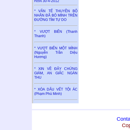
HẬN 30-4-2012
* VĂN TẾ THUYỀN BỘ
NHÂN ĐÃ BỎ MÌNH TRÊN
ĐƯỜNG TÌM TỰ DO
* VƯỢT BIỂN (Thanh
Thanh)
* VƯỢT BIỂN MỘT MÌNH
(Nguyễn Trần Diệu
Hương)
* XIN VỀ ĐÂY CHỨNG
GIÁM, AN GIẤC NGÀN
THU
* XÓA DẤU VẾT TỘI ÁC
(Phạm Phú Minh)
Conta
Cop