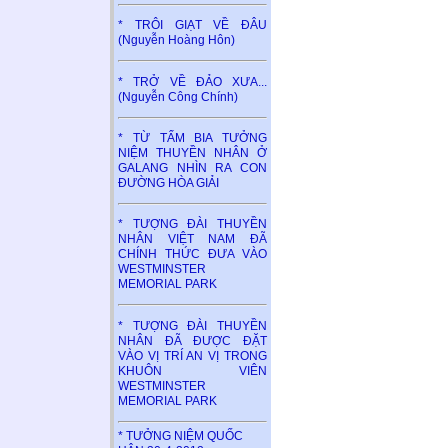
* TRÔI GIẠT VỀ ĐÂU
(Nguyễn Hoàng Hôn)
* TRỞ VỀ ĐẢO XƯA...
(Nguyễn Công Chính)
* TỪ TẤM BIA TƯỞNG
NIỆM THUYỀN NHÂN Ở
GALANG NHÌN RA CON
ĐƯỜNG HÒA GIẢI
* TƯỢNG ĐÀI THUYỀN
NHÂN VIỆT NAM ĐÃ
CHÍNH THỨC ĐƯA VÀO
WESTMINSTER
MEMORIAL PARK
* TƯỢNG ĐÀI THUYỀN
NHÂN ĐÃ ĐƯỢC ĐẶT
VÀO VỊ TRÍ AN VỊ TRONG
KHUÔN VIÊN
WESTMINSTER
MEMORIAL PARK
* TƯỞNG NIỆM QUỐC