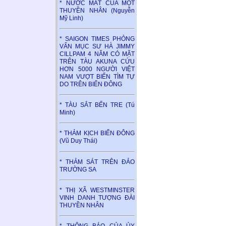
* NƯỚC MẮT CỦA MỘT
THUYỀN NHÂN (Nguyễn
Mỹ Linh)
* SAIGON TIMES PHỎNG
VẤN MỤC SƯ HÀ JIMMY
CILLPAM 4 NĂM CÓ MẶT
TRÊN TÀU AKUNA CỨU
HƠN 5000 NGƯỜI VIỆT
NAM VƯỢT BIỂN TÌM TỰ
DO TRÊN BIỂN ĐÔNG
* TÀU SẮT BẾN TRE (Tú
Minh)
* THẢM KỊCH BIỂN ĐÔNG
(Vũ Duy Thái)
* THẢM SÁT TRÊN ĐẢO
TRƯỜNG SA
* THỊ XÃ WESTMINSTER
VINH DANH TƯỢNG ĐÀI
THUYỀN NHÂN