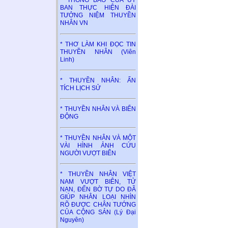
* THÔNG BÁO CỦA ỦY
BAN THỰC HIỆN ĐÀI
TƯỞNG NIỆM THUYỀN
NHÂN VN
* THƠ LÀM KHI ĐỌC TIN
THUYỀN NHÂN (Viên
Linh)
* THUYỀN NHÂN: ẤN
TÍCH LỊCH SỬ
* THUYỀN NHÂN VÀ BIỂN
ĐỘNG
* THUYỀN NHÂN VÀ MỘT
VÀI HÌNH ẢNH CỨU
NGƯỜI VƯỢT BIỂN
* THUYỀN NHÂN VIỆT
NAM VƯỢT BIÊN, TỬ
NẠN, ĐẾN BỜ TỰ DO ĐÃ
GIÚP NHÂN LOẠI NHÌN
RÕ ĐƯỢC CHÂN TƯỚNG
CỦA CỘNG SẢN (Lý Đại
Nguyên)