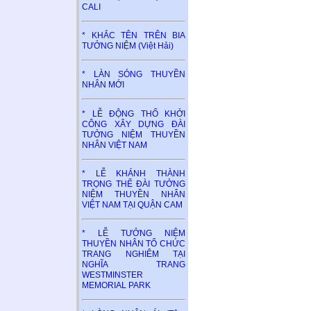
CALI
* KHẮC TÊN TRÊN BIA
TƯỞNG NIỆM (Việt Hải)
* LÀN SÓNG THUYỀN
NHÂN MỚI
* LỄ ĐỘNG THỔ KHỞI
CÔNG XÂY DỰNG ĐÀI
TƯỞNG NIỆM THUYỀN
NHÂN VIỆT NAM
* LỄ KHÁNH THÀNH
TRỌNG THỂ ĐÀI TƯỞNG
NIỆM THUYỀN NHÂN
VIỆT NAM TẠI QUẬN CAM
* LỄ TƯỞNG NIỆM
THUYỀN NHÂN TỔ CHỨC
TRANG NGHIÊM TẠI
NGHĨA TRANG
WESTMINSTER
MEMORIAL PARK