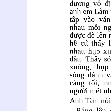
dương vô đị
anh em Lâm v
tấp vào ván
nhau mỗi ng
được đè lên 
hễ cứ thấy 
nhau hụp xu
đầu. Thấy só
xuống, hụp
sóng đánh v
càng tối, n
người mệt nh
Anh Tâm nói
- Ráng lên 