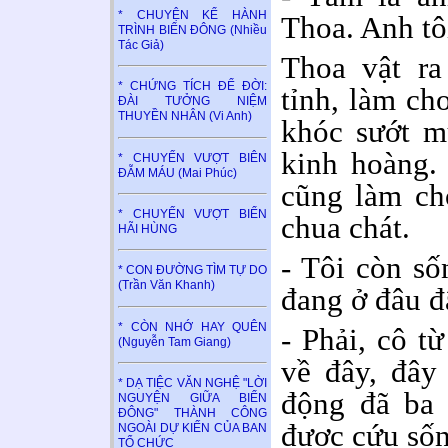
* CHUYỆN KỂ HÀNH
Thoa. Anh tôi.
TRÌNH BIỂN ĐÔNG (Nhiều
Tác Giả)
Thoa vật ra
* CHỨNG TÍCH ĐỂ ĐỜI:
tỉnh, làm ch
ĐÀI TƯỞNG NIỆM
THUYỀN NHÂN (Vi Anh)
khóc sướt m
kinh hoàng.
* CHUYẾN VƯỢT BIÊN
ĐẪM MÁU (Mai Phúc)
cũng làm ch
* CHUYẾN VƯỢT BIỂN
chua chát.
HÃI HÙNG
- Tôi còn số
* CON ĐƯỜNG TÌM TỰ DO
(Trần Văn Khanh)
đang ở đâu đ
* CÒN NHỚ HAY QUÊN
- Phải, cô t
(Nguyễn Tam Giang)
về đây, đây 
* DẠ TIỆC VĂN NGHỆ "LỜI
động đã ba 
NGUYỆN GIỮA BIỂN
ĐÔNG" THÀNH CÔNG
được cứu sốn
NGOÀI DỰ KIẾN CỦA BAN
TỔ CHỨC