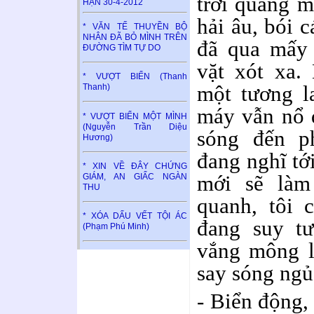
trời quang m
HẬN 30-4-2012
hải âu, bói c
* VĂN TẾ THUYỀN BỘ
NHÂN ĐÃ BỎ MÌNH TRÊN
đã qua mấy 
ĐƯỜNG TÌM TỰ DO
vặt xót xa.
* VƯỢT BIỂN (Thanh
một tương l
Thanh)
máy vẫn nổ 
* VƯỢT BIỂN MỘT MÌNH
(Nguyễn Trần Diệu
sóng đến ph
Hương)
đang nghĩ tớ
* XIN VỀ ĐÂY CHỨNG
mới sẽ làm
GIÁM, AN GIẤC NGÀN
THU
quanh, tôi 
* XÓA DẤU VẾT TỘI ÁC
đang suy tư
(Phạm Phú Minh)
vắng mông l
say sóng ngủ
- Biển động,