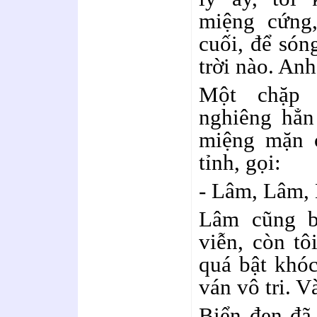
miệng cứng
cuối, để són
trời nào. Anh
Một chặp 
nghiêng hẳn
miệng mặn c
tỉnh, gọi:
- Lâm, Lâm, 
Lâm cũng bỏ
viễn, còn tô
quá bật khóc
ván vô tri. Và
Biển đen đã