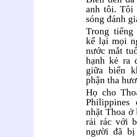
anh tôi. Tôi
sóng đánh giạ
Trong tiếng
kể lại mọi n
nước mắt tuô
hạnh kẻ ra 
giữa biển k
phận tha hươ
Họ cho Thoa
Philippines
nhặt Thoa ở 
rải rác với
người đã bị