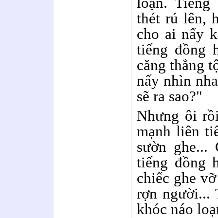
loạn. Tiếng 
thét rú lên,
cho ai nấy k
tiếng đồng 
căng thẳng tộ
nấy nhìn nha
sẽ ra sao?"
Nhưng ôi rồi
mạnh liên ti
sườn ghe...
tiếng đồng 
chiếc ghe vỡ
rợn người... 
khóc náo loạn