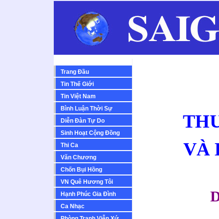
Trang Đầu
Tin Thế Giới
Tin Việt Nam
Bình Luận Thời Sự
TH
Diễn Ðàn Tự Do
Sinh Hoạt Cộng Ðồng
VÀ 
Thi Ca
Văn Chương
Chốn Bụi Hồng
VN Quê Hương Tôi
Hạnh Phúc Gia Đình
Ca Nhạc
Phòng Tranh Viễn Xứ