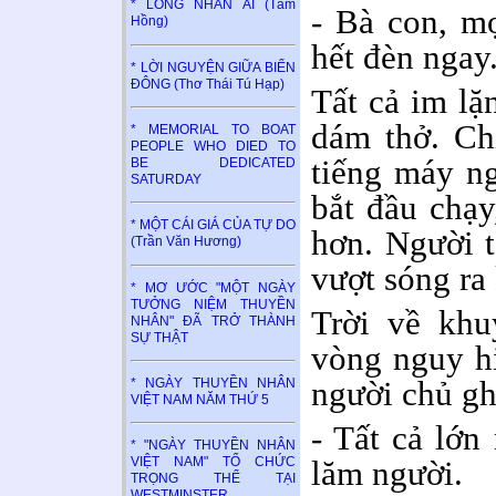
* LÒNG NHÂN ÁI (Tâm
- Bà con, m
Hồng)
hết đèn ngay
* LỜI NGUYỆN GIỮA BIỂN
ĐÔNG (Thơ Thái Tú Hạp)
Tất cả im l
dám thở. Chi
* MEMORIAL TO BOAT
PEOPLE WHO DIED TO
tiếng máy ng
BE DEDICATED
SATURDAY
bắt đầu chạy
* MỘT CÁI GIÁ CỦA TỰ DO
hơn. Người t
(Trần Văn Hương)
vượt sóng ra 
* MƠ ƯỚC "MỘT NGÀY
TƯỞNG NIỆM THUYỀN
Trời về khu
NHÂN" ĐÃ TRỞ THÀNH
SỰ THẬT
vòng nguy h
người chủ gh
* NGÀY THUYỀN NHÂN
VIỆT NAM NĂM THỨ 5
- Tất cả lớn
* "NGÀY THUYỀN NHÂN
lăm người.
VIỆT NAM" TỔ CHỨC
TRỌNG THỂ TẠI
WESTMINSTER