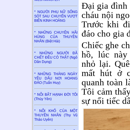
Đại gia đình 
* NGƯỜI PHỤ NỮ SỐNG
cháu nội ngo
SÓT SAU CHUYẾN VƯỢT
BIỂN KINH HOÀNG
Trước khi đ
đáo cho gia 
* NHỮNG CHUYỆN HÃI
HÙNG CỦA THUYỀN
NHÂN (Biệt Hải)
Chiếc ghe ch
hồ, lúc này
* NHỮNG NGƯỜI ĐÃ
CHẾT ĐỀU CÓ THẬT (Ngô
nhỏ lại. Quê
Dân Dụng)
mất hút ở 
* NHỮNG THÁNG NGÀY
YÊU DẤU NƠI HOANG
quanh toàn l
ĐẢO (Tuấn Huy)
Tôi cảm thấy
* NỖI BẤT HẠNH ĐỜI TÔI
sự nối tiếc dâ
(Thùy Yên)
* NỖI KHỔ CỦA MỘT
THUYỀN NHÂN (Thy Vũ
Thảo Uyên)