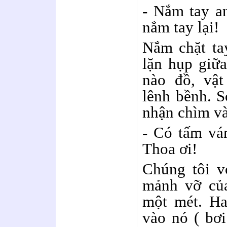
- Nắm tay a
nắm tay lại!
Nắm chặt ta
lặn hụp giữ
nào đồ, vật
lênh bềnh. Só
nhận chìm và 
- Có tấm ván
Thoa ơi!
Chúng tôi v
mảnh vỡ của
một mét. Ha
vào nó ( bơi