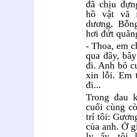
đã chịu đựn
hồ vật vã n
dương. Bỗn
hơi đứt quãng
- Thoa, em c
qua đây, bây
đi. Anh bỏ c
xin lỗi. Em 
đi...
Trong đau k
cuối cùng c
trí tôi: Gươn
của anh. Ở g
ly ấy, tôi