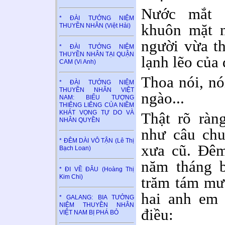
Nước mắt 
* ĐÀI TƯỞNG NIỆM
khuôn mặt n
THUYỀN NHÂN (Việt Hải)
người vừa th
* ĐÀI TƯỞNG NIỆM
THUYỀN NHÂN TẠI QUẬN
lạnh lẽo của
CAM (Vi Anh)
Thoa nói, nó
* ĐÀI TƯỞNG NIỆM
THUYỀN NHÂN VIỆT
ngào...
NAM: BIỂU TƯỢNG
THIÊNG LIÊNG CỦA NIỀM
KHÁT VỌNG TỰ DO VÀ
Thật rõ ràn
NHÂN QUYỀN
như câu chu
* ĐÊM DÀI VÔ TẬN (Lê Thị
xưa cũ. Đê
Bạch Loan)
năm tháng 
* ĐI VỀ ĐÂU (Hoàng Thị
Kim Chi)
trăm tám mươ
hai anh em 
* GALANG: BIA TƯỞNG
NIỆM THUYỀN NHÂN
điều:
VIỆT NAM BỊ PHÁ BỎ