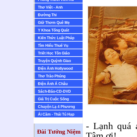
Thơ Việt - Anh
Ðường Thi
Giữ Thơm Quê Mẹ
Y Khoa Tổng Quát
Kiến Thức Luật Pháp
Tìm Hiểu Thuế Vụ
Triết Học Tôn Giáo
Truyện Quỳnh Giao
Ðiện Ảnh Hollywood
Thơ Trào Phúng
Ðiện Ảnh Á Châu
Sách-Báo-CD-DVD
Giá Trị Cuộc Sống
Chuyện Lạ 4 Phương
Ái Cầm - Thái Tú Hạp
- Lạnh quá 
Đài Tưởng Niệm
Tâm ơi!