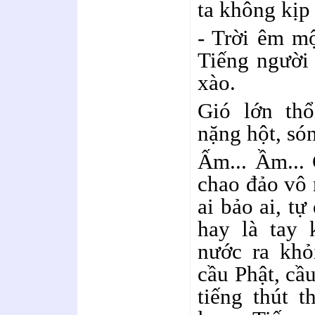
ta không kịp 
- Trời êm mộ
Tiếng người 
xào.
Gió lớn th
nặng hột, só
Ấm... Ầm... 
chao đảo vô
ai bảo ai, tự
hay là tay 
nước ra khỏ
cầu Phật, cầ
tiếng thút t