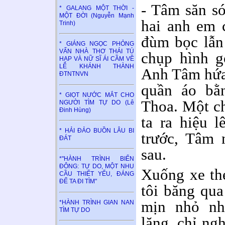
- Tâm săn s
* GALANG MỘT THỜI -
MỘT ĐỜI (Nguyễn Mạnh
hai anh em 
Trinh)
đùm bọc lẫn
* GIÁNG NGỌC PHỎNG
VẤN NHÀ THƠ THÁI TÚ
chụp hình g
HẠP VÀ NỮ SĨ ÁI CẦM VỀ
LỄ KHÁNH THÀNH
Anh Tâm hứa 
ĐTNTNVN
quần áo bằn
* GIỌT NƯỚC MẮT CHO
Thoa. Một chi
NGƯỜI TÌM TỰ DO (Lê
Đinh Hùng)
ta ra hiệu 
* HẢI ĐẢO BUỒN LÂU BI
trước, Tâm 
ĐÁT
sau.
*"HÀNH TRÌNH BIỂN
ĐÔNG: TỰ DO, MỘT NHU
Xuống xe th
CẦU THIẾT YẾU, ĐÁNG
ĐỂ TA ĐI TÌM"
tôi băng qua
mịn nhỏ nh
*HÀNH TRÌNH GIAN NAN
TÌM TỰ DO
lặng, chỉ ngh