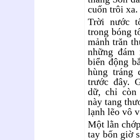
cuốn trôi xa.
Trời nước t
trong bóng t
mảnh trăn th
những đám 
biển động b
hùng tráng 
trước đây. 
dữ, chỉ còn
này tang thư
lạnh lẽo vô v
Một lằn chớp
tay bốn giờ 