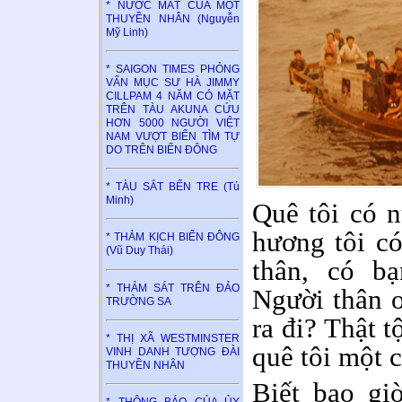
* NƯỚC MẮT CỦA MỘT
THUYỀN NHÂN (Nguyễn
Mỹ Linh)
* SAIGON TIMES PHỎNG
VẤN MỤC SƯ HÀ JIMMY
CILLPAM 4 NĂM CÓ MẶT
TRÊN TÀU AKUNA CỨU
HƠN 5000 NGƯỜI VIỆT
NAM VƯỢT BIỂN TÌM TỰ
DO TRÊN BIỂN ĐÔNG
* TÀU SẮT BẾN TRE (Tú
Minh)
Quê tôi có 
hương tôi có
* THẢM KỊCH BIỂN ĐÔNG
(Vũ Duy Thái)
thân, có b
* THẢM SÁT TRÊN ĐẢO
Người thân ơ
TRƯỜNG SA
ra đi? Thật t
* THỊ XÃ WESTMINSTER
quê tôi một c
VINH DANH TƯỢNG ĐÀI
THUYỀN NHÂN
Biết bao giờ