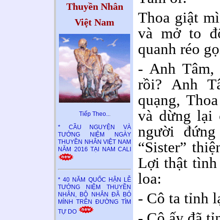
Thuyền Nhân
Thoa giật mì
Việt Nam
và mở to đ
quanh réo gọ
- Anh Tâm,
rồi? Anh T
quạng, Thoa
và dừng lại
Tiếp Theo..
.
người đứng
* CẦU NGUYỆN VÀ
TƯỞNG NIỆM NGÀY
“Sister” thi
THUYỀN NHÂN VIỆT NAM
NĂM 2016 TẠI NAM CALI
Lợi thật tìn
loa:
* 40 NĂM QUỐC HẬN LỄ
TƯỞNG NIỆM THUYỀN
- Cô ta tỉnh l
NHÂN, BỘ NHÂN ĐÃ BỎ
MÌNH TRÊN ĐƯỜNG TÌM
TỰ DO
- Cô ấy đã tỉ