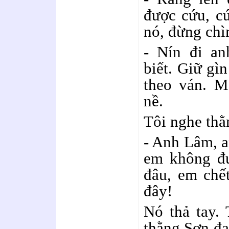
được cứu, cứ
nó, đừng chì
- Nín đi an
biết. Giữ gìn
theo ván. M
nề.
Tôi nghe thằ
- Anh Lâm, a
em không đu
đâu, em chế
đây!
Nó thả tay. 
thằng Sơn đa