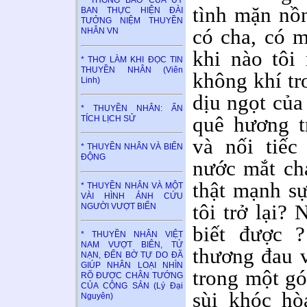
* THÔNG BÁO CỦA ỦY
tình mặn nồ
BAN THỰC HIỆN ĐÀI
TƯỞNG NIỆM THUYỀN
có cha, có 
NHÂN VN
khi nào tôi 
* THƠ LÀM KHI ĐỌC TIN
THUYỀN NHÂN (Viên
không khí tr
Linh)
dịu ngọt của 
* THUYỀN NHÂN: ẤN
quê hương t
TÍCH LỊCH SỬ
và nối tiếc
* THUYỀN NHÂN VÀ BIỂN
ĐỘNG
nước mắt chả
thật mạnh sự
* THUYỀN NHÂN VÀ MỘT
VÀI HÌNH ẢNH CỨU
tôi trở lại?
NGƯỜI VƯỢT BIỂN
biết được 
* THUYỀN NHÂN VIỆT
NAM VƯỢT BIÊN, TỬ
thương đau v
NẠN, ĐẾN BỜ TỰ DO ĐÃ
GIÚP NHÂN LOẠI NHÌN
trong một gó
RÕ ĐƯỢC CHÂN TƯỚNG
CỦA CỘNG SẢN (Lý Đại
sùi khóc hò
Nguyên)