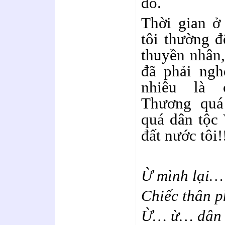
đó.
Thời gian ở 
tôi thường đ
thuyền nhân,
đã phải ngh
nhiêu là 
Thương quá 
quá dân tộc 
đất nước tôi!
Ừ mình lại… 
Chiếc thân ph
Ừ… ừ… dân V