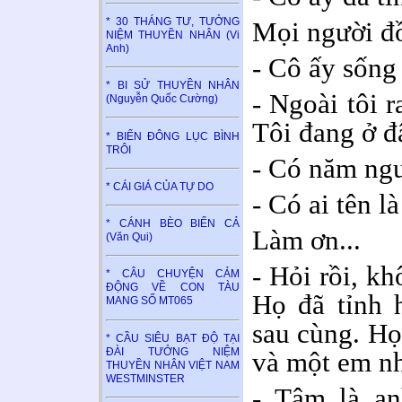
* 30 THÁNG TƯ, TƯỞNG
Mọi người đ
NIỆM THUYỀN NHÂN (Vi
Anh)
- Cô ấy sống 
* BI SỬ THUYỀN NHÂN
- Ngoài tôi 
(Nguyễn Quốc Cường)
Tôi đang ở đ
* BIỂN ĐÔNG LỤC BÌNH
TRÔI
- Có năm ngư
* CÁI GIÁ CỦA TỰ DO
- Có ai tên 
* CÁNH BÈO BIỂN CẢ
Làm ơn...
(Văn Qui)
- Hỏi rồi, kh
* CÂU CHUYỆN CẢM
ĐỘNG VỀ CON TÀU
Họ đã tỉnh h
MANG SỐ MT065
sau cùng. Họ 
* CẦU SIÊU BẠT ĐỘ TẠI
ĐÀI TƯỞNG NIỆM
và một em nh
THUYỀN NHÂN VIỆT NAM
WESTMINSTER
- Tâm là an