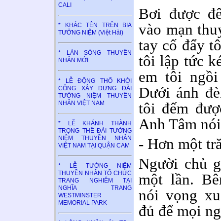
CALI
Bơi được đế
vào mạn thu
* KHẮC TÊN TRÊN BIA
TƯỞNG NIỆM (Việt Hải)
tay cố đẩy t
* LÀN SÓNG THUYỀN
tôi lập tức k
NHÂN MỚI
em tôi ngồi
* LỄ ĐỘNG THỔ KHỞI
Dưới ánh đè
CÔNG XÂY DỰNG ĐÀI
TƯỞNG NIỆM THUYỀN
NHÂN VIỆT NAM
tôi đếm đượ
Anh Tâm nói
* LỄ KHÁNH THÀNH
TRỌNG THỂ ĐÀI TƯỞNG
NIỆM THUYỀN NHÂN
- Hơn một tr
VIỆT NAM TẠI QUẬN CAM
Người chủ g
* LỄ TƯỞNG NIỆM
THUYỀN NHÂN TỔ CHỨC
một lần. Bê
TRANG NGHIÊM TẠI
NGHĨA TRANG
nói vọng x
WESTMINSTER
MEMORIAL PARK
đủ để mọi ng