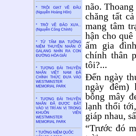
não. Thoang 
* TRÔI GIẠT VỀ ĐÂU
(Nguyễn Hoàng Hôn)
chăng tất c
mang tâm tr
* TRỞ VỀ ĐẢO XƯA...
(Nguyễn Công Chính)
hận cho quê 
* TỪ TẤM BIA TƯỞNG
ấm gia đìn
NIỆM THUYỀN NHÂN Ở
GALANG NHÌN RA CON
chính thân 
ĐƯỜNG HÒA GIẢI
tôi?...
* TƯỢNG ĐÀI THUYỀN
NHÂN VIỆT NAM ĐÃ
Đến ngày th
CHÍNH THỨC ĐƯA VÀO
WESTMINSTER
ngày đêm) k
MEMORIAL PARK
bỗng mây đe
* TƯỢNG ĐÀI THUYỀN
lạnh thổi tớ
NHÂN ĐÃ ĐƯỢC ĐẶT
VÀO VỊ TRÍ AN VỊ TRONG
KHUÔN VIÊN
giáp nhau, s
WESTMINSTER
MEMORIAL PARK
“Trước đó m
* TƯỞNG NIỆM QUỐC