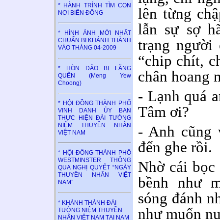
* HÀNH TRÌNH TÌM CON
lên từng ch
NƠI BIỂN ĐÔNG
lẫn sự sợ h
* HÌNH ẢNH MỚI NHẤT
trạng người 
CHUẨN BỊ KHÁNH THÀNH
VÀO THÁNG 04-2009
“chip chít, 
* HÒN ĐẢO BỊ LÃNG
chân hoang m
QUÊN (Meng Yew
Choong)
- Lạnh quá a
* HỘI ĐỒNG THÀNH PHỐ
Tâm ơi?
VINH DANH ỦY BAN
THỰC HIỆN ĐÀI TƯỞNG
NIỆM THUYỀN NHÂN
- Anh cũng 
VIỆT NAM
đến ghe rồi.
* HỘI ĐỒNG THÀNH PHỐ
WESTMINSTER THÔNG
Nhờ cái bọc 
QUA NGHỊ QUYẾT “NGÀY
THUYỀN NHÂN VIỆT
bềnh như m
NAM”
sóng đánh nh
* KHÁNH THÀNH ĐÀI
như muốn nuố
TƯỞNG NIỆM THUYỀN
NHÂN VIỆT NAM TẠI NAM