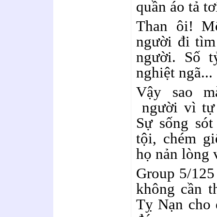
quần áo tả tơi
Than ôi! M
người đi tìm
người. Số t
nghiệt ngã...
Vậy sao mà
người vì tự 
Sự sống sót
tội, chém g
họ nản lòng 
Group 5/125 
không cần t
Tỵ Nạn cho 