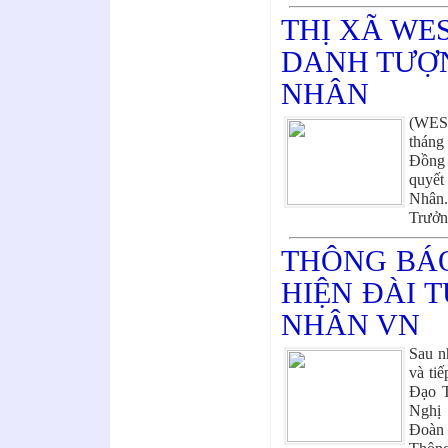
THỊ XÃ WE
DANH TƯỢ
NHÂN
(WES
tháng
Đồng 
quyết
Nhân.
Trưởng
THÔNG BÁ
HIỆN ĐÀI 
NHÂN VN
Sau n
và ti
Đạo T
Nghị
Đoàn