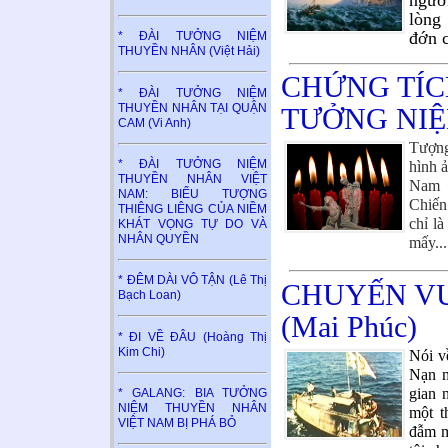
ngườ
lòng
đớn c
* ĐÀI TƯỞNG NIỆM
THUYỀN NHÂN (Việt Hải)
CHỨNG TÍCH
* ĐÀI TƯỞNG NIỆM
THUYỀN NHÂN TẠI QUẬN
TƯỞNG NI
CAM (Vi Anh)
Tượng
* ĐÀI TƯỞNG NIỆM
hình 
THUYỀN NHÂN VIỆT
Nam 
NAM: BIỂU TƯỢNG
Chiến
THIÊNG LIÊNG CỦA NIỀM
chỉ l
KHÁT VỌNG TỰ DO VÀ
NHÂN QUYỀN
mấy...
* ĐÊM DÀI VÔ TẬN (Lê Thị
CHUYẾN V
Bạch Loan)
(Mai Phúc)
* ĐI VỀ ĐÂU (Hoàng Thị
Kim Chi)
Nói
về
Nạn m
gian 
* GALANG: BIA TƯỞNG
NIỆM THUYỀN NHÂN
một t
VIỆT NAM BỊ PHÁ BỎ
đẫm m