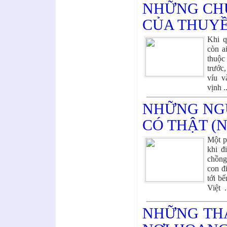
NHỮNG CH
CỦA THUYỀN
Khi q
còn a
thuộc
trước
víu 
vịnh .
NHỮNG NGƯ
CÓ THẬT (N
Một p
khi đ
chồng
con đ
tới b
Việt .
NHỮNG TH