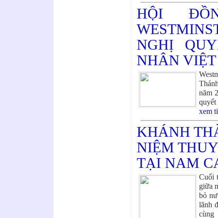
HỘI ĐỒ
WESTMIN
NGHỊ QUY
NHÂN VIỆT
Westm
Thánh
năm 2
quyết
xem t
KHÁNH TH
NIỆM THUY
TẠI NAM C
Cuối 
giữa 
bỏ nư
lãnh 
cùng 