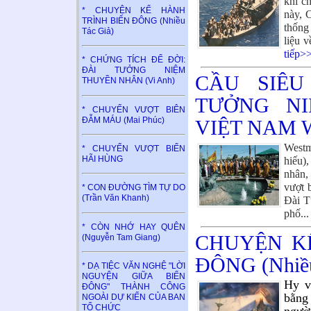
khi c
* CHUYỆN KỂ HÀNH
này, 
TRÌNH BIỂN ĐÔNG (Nhiều
thống
Tác Giả)
liệu 
tiếp>
* CHỨNG TÍCH ĐỂ ĐỜI:
ĐÀI TƯỞNG NIỆM
CẦU SIÊU
THUYỀN NHÂN (Vi Anh)
TƯỞNG N
* CHUYẾN VƯỢT BIÊN
ĐẪM MÁU (Mai Phúc)
VIỆT NAM 
Westm
* CHUYẾN VƯỢT BIỂN
HÃI HÙNG
hiếu)
nhân,
vượt 
* CON ĐƯỜNG TÌM TỰ DO
(Trần Văn Khanh)
Đài T
phố..
* CÒN NHỚ HAY QUÊN
CHUYỆN K
(Nguyễn Tam Giang)
ĐÔNG (Nhiều
* DẠ TIỆC VĂN NGHỆ "LỜI
NGUYỆN GIỮA BIỂN
Hy v
ĐÔNG" THÀNH CÔNG
bằng
NGOÀI DỰ KIẾN CỦA BAN
TỔ CHỨC