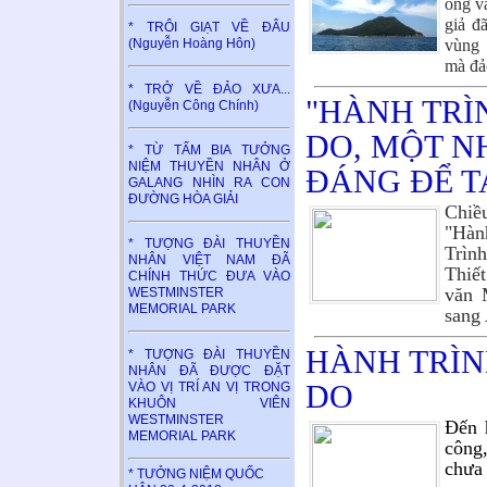
ông và
giả đ
* TRÔI GIẠT VỀ ĐÂU
vùng 
(Nguyễn Hoàng Hôn)
mà 
* TRỞ VỀ ĐẢO XƯA...
"HÀNH TRÌ
(Nguyễn Công Chính)
DO, MỘT N
* TỪ TẤM BIA TƯỞNG
NIỆM THUYỀN NHÂN Ở
ĐÁNG ĐỂ TA
GALANG NHÌN RA CON
ĐƯỜNG HÒA GIẢI
Chiề
"Hàn
* TƯỢNG ĐÀI THUYỀN
Trìn
NHÂN VIỆT NAM ĐÃ
Thiế
CHÍNH THỨC ĐƯA VÀO
văn 
WESTMINSTER
MEMORIAL PARK
sang
HÀNH TRÌN
* TƯỢNG ĐÀI THUYỀN
NHÂN ĐÃ ĐƯỢC ĐẶT
DO
VÀO VỊ TRÍ AN VỊ TRONG
KHUÔN VIÊN
WESTMINSTER
Đến h
MEMORIAL PARK
công,
chưa
* TƯỞNG NIỆM QUỐC