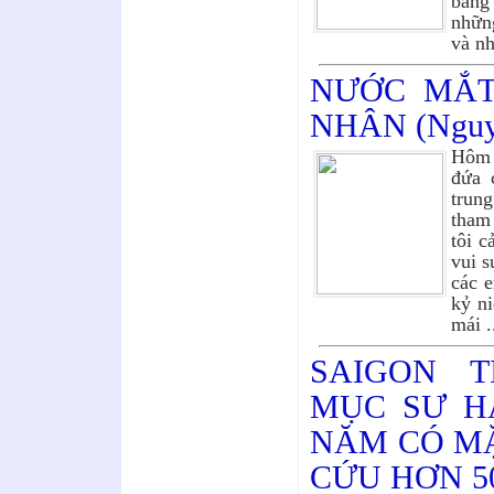
bằng
những
và n
NƯỚC MẮT
NHÂN (Nguy
Hôm 
đứa 
trun
tham
tôi c
vui s
các e
kỷ n
mái .
SAIGON 
MỤC SƯ H
NĂM CÓ M
CỨU HƠN 5