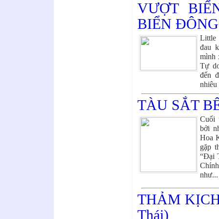
VƯỢT BIỂ
BIỂN ĐÔNG
Littl
đau k
mình 
Tự do
đến 
nhiê
TÀU SẮT BẾ
Cuối 
bởi n
Hoa K
gặp t
“Đại 
Chính
như..
THẢM KỊCH
Thái)