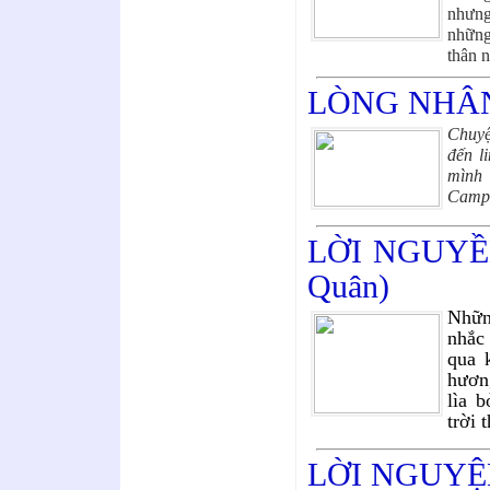
nhưng
những
thân
LÒNG NHÂN 
Chuyệ
đến l
mình 
Campu
LỜI NGUYỀ
Quân)
Nhữn
nhắc
qua 
hươn
lìa 
trời 
LỜI NGUYỆ