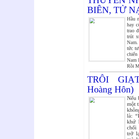
THUYỀN N
BIÊN, TỬ NẠ
Hầu n
hay c
trao 
trút 
Nam. 
tức t
chiến
Nam B
Rồi 
TRÔI GIẠ
Hoàng Hôn)
Nếu b
một t
không
là: 
khứ 
chối
trở 