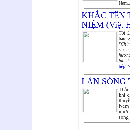
Nam..
KHẮC TÊN 
NIỆM (Việt H
Tôi l
bao ký
"Chún
sắc n
hương
tìm t
tiếp>
LÀN SÓNG
Thảm
khi c
thuy
Nam 
nhữn
sóng 