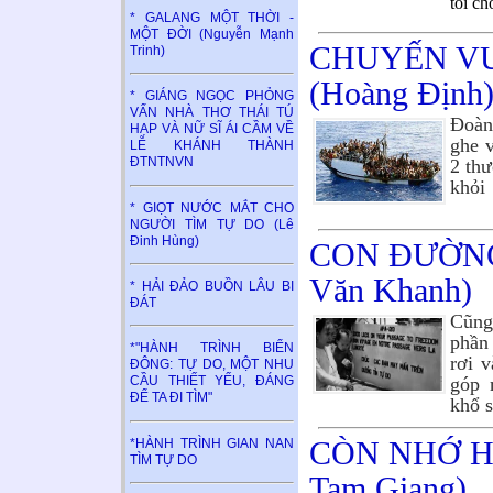
tôi 
* GALANG MỘT THỜI -
MỘT ĐỜI (Nguyễn Mạnh
CHUYẾN VƯ
Trinh)
(Hoàng Định
* GIÁNG NGỌC PHỎNG
VẤN NHÀ THƠ THÁI TÚ
Đoàn 
HẠP VÀ NỮ SĨ ÁI CẦM VỀ
ghe 
LỄ KHÁNH THÀNH
ĐTNTNVN
2 th
khỏi
* GIỌT NƯỚC MẮT CHO
NGƯỜI TÌM TỰ DO (Lê
Đinh Hùng)
CON ĐƯỜNG
Văn Khanh)
* HẢI ĐẢO BUỒN LÂU BI
ĐÁT
Cũng
phần
*"HÀNH TRÌNH BIỂN
rơi 
ĐÔNG: TỰ DO, MỘT NHU
góp 
CẦU THIẾT YẾU, ĐÁNG
ĐỂ TA ĐI TÌM"
khổ 
CÒN NHỚ H
*HÀNH TRÌNH GIAN NAN
TÌM TỰ DO
Tam Giang)