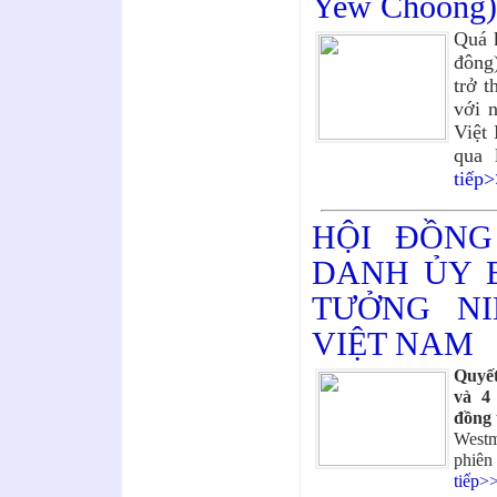
Yew Choong)
Quá 
đông)
trở t
với 
Việt
qua 
tiếp
HỘI ĐỒNG
DANH ỦY 
TƯỞNG N
VIỆT NAM
Quyết
và 4
đồng 
Westm
phiên
tiếp>