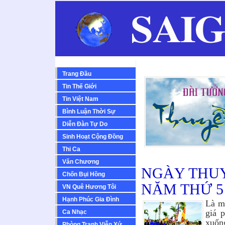
Trang Đầu
Tin Thế Giới
Tin Việt Nam
Bình Luận Thời Sự
Diễn Ðàn Tự Do
Sinh Hoạt Cộng Ðồng
Thi Ca
Văn Chương
NGÀY THU
Chốn Bụi Hồng
NĂM THỨ 5
VN Quê Hương Tôi
Hạnh Phúc Gia Đình
Là mộ
giá p
Ca Nhạc
xuốn
Phòng Tranh Viễn Xứ