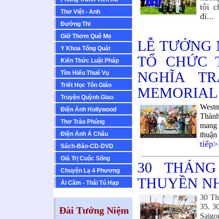
tôi 
Thơ Việt - Anh
đi..
Ðường Thi
Giữ Thơm Quê Mẹ
LỄ TƯỞNG
Y Khoa Tổng Quát
TỔ CHỨC 
Kiến Thức Luật Pháp
NGHĨA TR
Tìm Hiểu Thuế Vụ
Triết Học Tôn Giáo
MEMORIAL
Truyện Quỳnh Giao
Westm
Ðiện Ảnh Hollywood
Thành
Thơ Trào Phúng
mang 
thuận
Ðiện Ảnh Á Châu
tiếp
Sách-Báo-CD-DVD
Giá Trị Cuộc Sống
30 THÁNG
Chuyện Lạ 4 Phương
THUYỀN NHÂ
Ái Cầm - Thái Tú Hạp
30 Th
35. 3
Đài Tưởng Niệm
Saigo