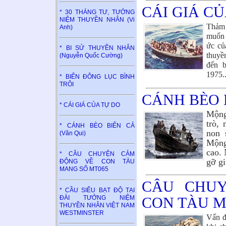
CÁI GIÁ C
* 30 THÁNG TƯ, TƯỞNG
NIỆM THUYỀN NHÂN (Vi
Thảm 
Anh)
muốn 
ức củ
* BI SỬ THUYỀN NHÂN
thuyề
(Nguyễn Quốc Cường)
đến 
1975
.
* BIỂN ĐÔNG LỤC BÌNH
TRÔI
CÁNH BÈO B
* CÁI GIÁ CỦA TỰ DO
Mộng
trò, 
* CÁNH BÈO BIỂN CẢ
non 
(Văn Qui)
Mộng 
cao. 
* CÂU CHUYỆN CẢM
gỡ gi
ĐỘNG VỀ CON TÀU
MANG SỐ MT065
CÂU CHU
* CẦU SIÊU BẠT ĐỘ TẠI
ĐÀI TƯỞNG NIỆM
CON TÀU M
THUYỀN NHÂN VIỆT NAM
WESTMINSTER
Vấn đ