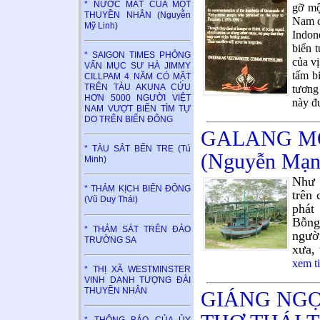
* NƯỚC MẮT CỦA MỘT
gỡ mộ
THUYỀN NHÂN (Nguyễn
Nam c
Mỹ Linh)
Indon
biển 
* SAIGON TIMES PHỎNG
của vị
VẤN MỤC SƯ HÀ JIMMY
tấm b
CILLPAM 4 NĂM CÓ MẶT
TRÊN TÀU AKUNA CỨU
tương
HƠN 5000 NGƯỜI VIỆT
này đ
NAM VƯỢT BIỂN TÌM TỰ
DO TRÊN BIỂN ĐÔNG
GALANG MỘ
* TÀU SẮT BẾN TRE (Tú
(Nguyễn Mạn
Minh)
Như 
* THẢM KỊCH BIỂN ĐÔNG
trên 
(Vũ Duy Thái)
phát
Bỗng
* THẢM SÁT TRÊN ĐẢO
ngườ
TRƯỜNG SA
xưa,
xem t
* THỊ XÃ WESTMINSTER
VINH DANH TƯỢNG ĐÀI
THUYỀN NHÂN
GIÁNG NG