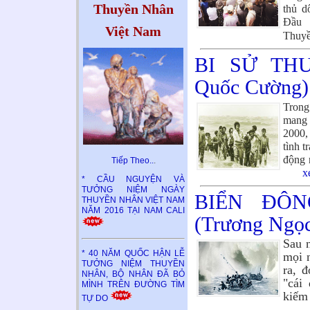
Thuyền Nhân
thủ d
Đầu 
Việt Nam
Thuyề
BI SỬ TH
Quốc Cường)
Trong
mang 
2000,
tình t
động 
Tiếp Theo..
.
x
* CẦU NGUYỆN VÀ
TƯỞNG NIỆM NGÀY
BIỂN ĐÔN
THUYỀN NHÂN VIỆT NAM
NĂM 2016 TẠI NAM CALI
(Trương Ngọ
Sau n
* 40 NĂM QUỐC HẬN LỄ
mọi 
TƯỞNG NIỆM THUYỀN
ra, đ
NHÂN, BỘ NHÂN ĐÃ BỎ
"cái
MÌNH TRÊN ĐƯỜNG TÌM
kiế
TỰ DO