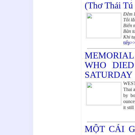
(Thơ Thái Tú
Đêm l
Tôi lắ
Biển 
Bàn t
Khi tu
tiếp>
MEMORIAL
WHO DIED
SATURDAY
WEST
Thai 
by bo
ounce
it sti
MỘT CÁI G