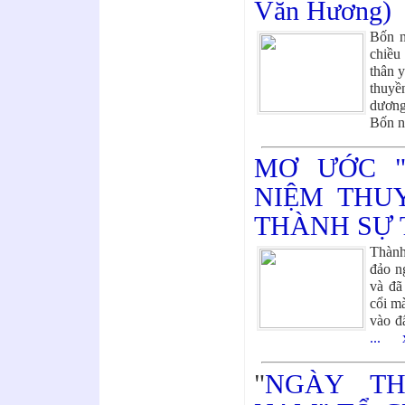
Văn Hương)
Bốn n
chiều
thân y
thuyề
dương
Bốn ng
MƠ ƯỚC 
NIỆM THU
THÀNH SỰ 
Thành
đảo n
và đã
cổi m
vào đ
...
"
NGÀY TH