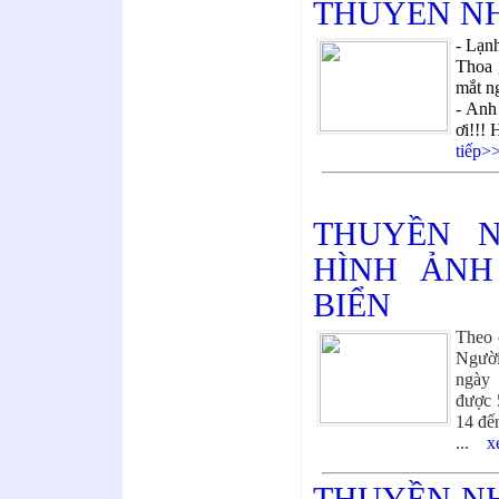
THUYỀN NH
- Lạn
Thoa 
mắt n
- Anh
ơi!!! 
tiếp>
THUYỀN 
HÌNH ẢNH
BIỂN
Theo 
Người
ngày 
được 
14 đế
...
x