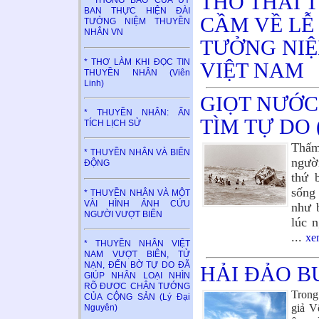
THƠ THÁI T
* THÔNG BÁO CỦA ỦY
BAN THỰC HIỆN ĐÀI
CẦM VỀ LỄ
TƯỞNG NIỆM THUYỀN
NHÂN VN
TƯỞNG NI
* THƠ LÀM KHI ĐỌC TIN
VIỆT NAM
THUYỀN NHÂN (Viên
Linh)
GIỌT NƯỚC
* THUYỀN NHÂN: ẤN
TÌM TỰ DO (
TÍCH LỊCH SỬ
Thấm
* THUYỀN NHÂN VÀ BIỂN
ngườ
ĐỘNG
thứ 
sống
* THUYỀN NHÂN VÀ MỘT
VÀI HÌNH ẢNH CỨU
như 
NGƯỜI VƯỢT BIỂN
lúc 
...
xe
* THUYỀN NHÂN VIỆT
NAM VƯỢT BIÊN, TỬ
NẠN, ĐẾN BỜ TỰ DO ĐÃ
HẢI ĐẢO B
GIÚP NHÂN LOẠI NHÌN
RÕ ĐƯỢC CHÂN TƯỚNG
Trong
CỦA CỘNG SẢN (Lý Đại
giả V
Nguyên)