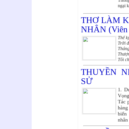
Thông
ngại 
THƠ LÀM K
NHÂN (Viên 
Thế k
Trời 
Tháng
Thượn
Tôi c
THUYỀN N
SỬ
1. D
Vọng
Tác 
hàng
biển
nhâ