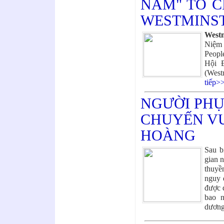
NAM" TỔ C
WESTMINS
Westm
Niệm 
Peopl
Hội Đ
(West
tiếp>
NGƯỜI PHỤ
CHUYẾN VƯ
HOÀNG
Sau b
gian n
thuyề
nguy 
được đ
bao n
dươn