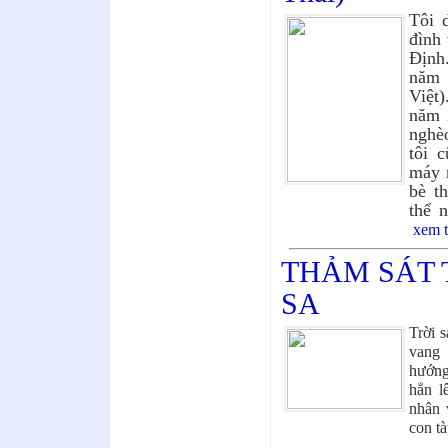
Tôi 
đình
Định
năm 
Việt)
năm 1
nghè
tôi 
máy 
bè t
thế 
xem 
THẢM SÁT
SA
Trời
s
vang 
hướng
hẳn l
nhân 
con tà