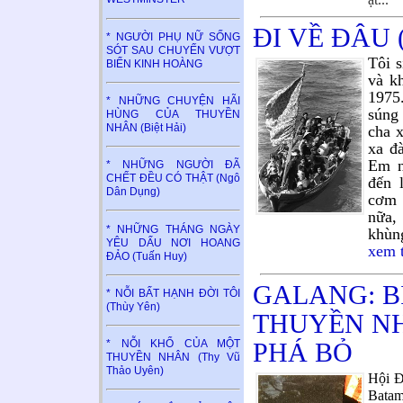
ĐI VỀ ĐÂU (
* NGƯỜI PHỤ NỮ SỐNG
SÓT SAU CHUYẾN VƯỢT
Tôi s
BIỂN KINH HOÀNG
và k
1975
* NHỮNG CHUYỆN HÃI
súng
HÙNG CỦA THUYỀN
NHÂN (Biệt Hải)
cha x
xa đ
Em n
* NHỮNG NGƯỜI ĐÃ
CHẾT ĐỀU CÓ THẬT (Ngô
đến 
Dân Dụng)
cơm 
nữa,
* NHỮNG THÁNG NGÀY
khùng
YÊU DẤU NƠI HOANG
xem 
ĐẢO (Tuấn Huy)
GALANG: B
* NỖI BẤT HẠNH ĐỜI TÔI
(Thùy Yên)
THUYỀN NH
PHÁ BỎ
* NỖI KHỔ CỦA MỘT
THUYỀN NHÂN (Thy Vũ
Thảo Uyên)
Hội Đ
Batam