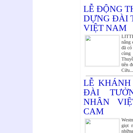
LỄ ĐỘNG T
DỰNG ĐÀI 
VIỆT NAM
LITTL
nắng c
đã có
cùng 
Thuyề
tiên 
Cửu.
LỄ KHÁNH
ĐÀI TƯỞ
NHÂN VI
CAM
Westm
giọt 
những