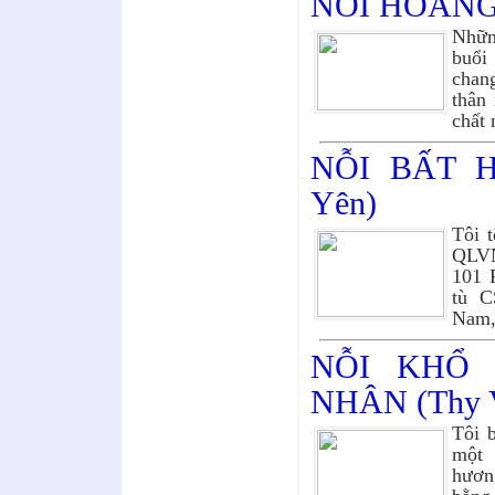
NƠI HOANG 
Những
buổi 
chang
thân 
chất
NỖI BẤT H
Yên)
Tôi 
QLVN
101 
tù C
Nam,
NỖI KHỔ
NHÂN (Thy V
Tôi 
một 
hươn