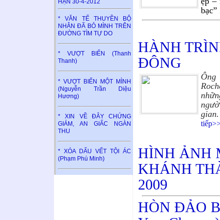
ẹp –
HẬN 30-4-2012
bạc”
* VĂN TẾ THUYỀN BỘ
NHÂN ĐÃ BỎ MÌNH TRÊN
ĐƯỜNG TÌM TỰ DO
HÀNH TRÌN
* VƯỢT BIỂN (Thanh
ĐÔNG
Thanh)
Ông
* VƯỢT BIỂN MỘT MÌNH
Roch
(Nguyễn Trần Diệu
nhữn
Hương)
ng
* XIN VỀ ĐÂY CHỨNG
tiếp>
GIÁM, AN GIẤC NGÀN
THU
HÌNH ẢNH 
* XÓA DẤU VẾT TỘI ÁC
(Phạm Phú Minh)
KHÁNH THÀ
2009
HÒN ĐẢO B