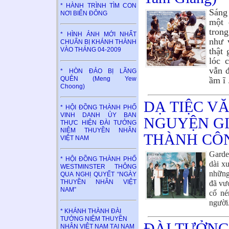
* HÀNH TRÌNH TÌM CON
Sáng 
NƠI BIỂN ĐÔNG
một 
tron
* HÌNH ẢNH MỚI NHẤT
như 
CHUẨN BỊ KHÁNH THÀNH
thật
VÀO THÁNG 04-2009
lóc 
vẫn đ
* HÒN ĐẢO BỊ LÃNG
QUÊN (Meng Yew
ầm ĩ
Choong)
DẠ TIỆC V
* HỘI ĐỒNG THÀNH PHỐ
VINH DANH ỦY BAN
NGUYỆN GI
THỰC HIỆN ĐÀI TƯỞNG
NIỆM THUYỀN NHÂN
THÀNH CÔN
VIỆT NAM
Garde
* HỘI ĐỒNG THÀNH PHỐ
dài x
WESTMINSTER THÔNG
những
QUA NGHỊ QUYẾT “NGÀY
đã vư
THUYỀN NHÂN VIỆT
NAM”
cố né
người
* KHÁNH THÀNH ĐÀI
TƯỞNG NIỆM THUYỀN
ĐÀI TƯỞNG
NHÂN VIỆT NAM TẠI NAM