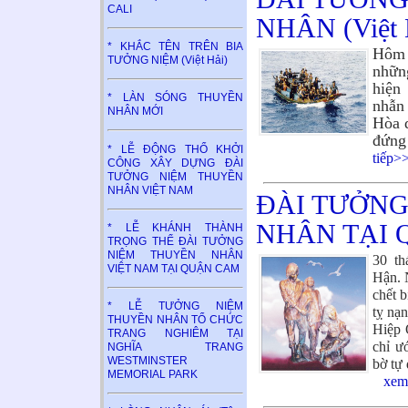
CALI
NHÂN (Việt 
* KHẮC TÊN TRÊN BIA
Hôm 
TƯỞNG NIỆM (Việt Hải)
nhữn
hiện
* LÀN SÓNG THUYỀN
nhẫn
NHÂN MỚI
Hòa q
đứng
* LỄ ĐỘNG THỔ KHỞI
tiếp>
CÔNG XÂY DỰNG ĐÀI
TƯỞNG NIỆM THUYỀN
NHÂN VIỆT NAM
ĐÀI TƯỞNG
NHÂN TẠI Q
* LỄ KHÁNH THÀNH
TRỌNG THỂ ĐÀI TƯỞNG
NIỆM THUYỀN NHÂN
30 th
VIỆT NAM TẠI QUẬN CAM
Hận. 
chết b
* LỄ TƯỞNG NIỆM
tỵ nạ
THUYỀN NHÂN TỔ CHỨC
Hiệp 
TRANG NGHIÊM TẠI
chỉ ư
NGHĨA TRANG
WESTMINSTER
bờ tự 
MEMORIAL PARK
xem