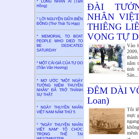
* LÒNG NHÂN ÁI (Tâm
ĐÀI TƯỞ
Hồng)
NHÂN VIỆ
* LỜI NGUYỆN GIỮA BIỂN
THIÊNG LI
ĐÔNG (Thơ Thái Tú Hạp)
VỌNG TỰ 
* MEMORIAL TO BOAT
PEOPLE WHO DIED TO
Vào l
BE DEDICATED
SATURDAY
2009,
thành
nằm t
* MỘT CÁI GIÁ CỦA TỰ DO
(Trần Văn Hương)
tinh
Sản...
* MƠ ƯỚC "MỘT NGÀY
TƯỞNG NIỆM THUYỀN
ĐÊM DÀI VÔ
NHÂN" ĐÃ TRỞ THÀNH
SỰ THẬT
Loan)
* NGÀY THUYỀN NHÂN
Tôi l
VIỆT NAM NĂM THỨ 5
mực g
ngang
* "NGÀY THUYỀN NHÂN
không
VIỆT NAM" TỔ CHỨC
mênh 
TRỌNG THỂ TẠI
ạt..
WESTMINSTER