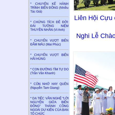
* CHUYỆN KỂ HÀNH
TRÌNH BIỂN ĐÔNG (Nhiều
Tác Giả)
Liên Hội Cựu
* CHỨNG TÍCH ĐỂ ĐỜI:
ĐÀI TƯỞNG NIỆM
THUYỀN NHÂN (Vi Anh)
Nghi Lễ Chà
* CHUYẾN VƯỢT BIÊN
ĐẪM MÁU (Mai Phúc)
* CHUYẾN VƯỢT BIỂN
HÃI HÙNG
* CON ĐƯỜNG TÌM TỰ DO
(Trần Văn Khanh)
* CÒN NHỚ HAY QUÊN
(Nguyễn Tam Giang)
* DẠ TIỆC VĂN NGHỆ "LỜI
NGUYỆN GIỮA BIỂN
ĐÔNG" THÀNH CÔNG
NGOÀI DỰ KIẾN CỦA BAN
TỔ CHỨC