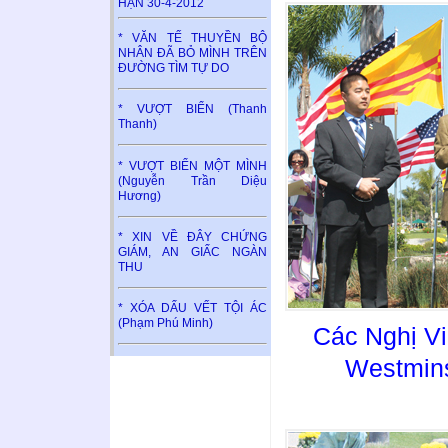
HẬN 30-4-2012
* VĂN TẾ THUYỀN BỘ
NHÂN ĐÃ BỎ MÌNH TRÊN
ĐƯỜNG TÌM TỰ DO
* VƯỢT BIỂN (Thanh
Thanh)
* VƯỢT BIỂN MỘT MÌNH
(Nguyễn Trần Diệu
Hương)
* XIN VỀ ĐÂY CHỨNG
GIÁM, AN GIẤC NGÀN
THU
* XÓA DẤU VẾT TỘI ÁC
(Phạm Phú Minh)
Các Nghị V
Westmins