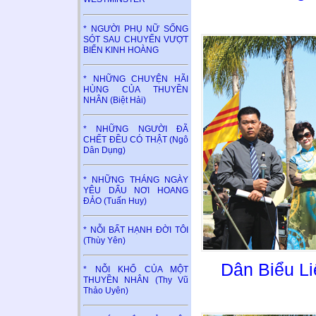
* NGƯỜI PHỤ NỮ SỐNG
SÓT SAU CHUYẾN VƯỢT
BIỂN KINH HOÀNG
* NHỮNG CHUYỆN HÃI
HÙNG CỦA THUYỀN
NHÂN (Biệt Hải)
* NHỮNG NGƯỜI ĐÃ
CHẾT ĐỀU CÓ THẬT (Ngô
Dân Dụng)
* NHỮNG THÁNG NGÀY
YÊU DẤU NƠI HOANG
ĐẢO (Tuấn Huy)
* NỖI BẤT HẠNH ĐỜI TÔI
(Thùy Yên)
Dân Biểu Li
* NỖI KHỔ CỦA MỘT
THUYỀN NHÂN (Thy Vũ
Thảo Uyên)