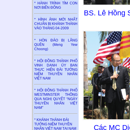
* HÀNH TRÌNH TÌM CON
NƠI BIỂN ĐÔNG
BS. Lê Hồng 
* HÌNH ẢNH MỚI NHẤT
CHUẨN BỊ KHÁNH THÀNH
VÀO THÁNG 04-2009
* HÒN ĐẢO BỊ LÃNG
QUÊN (Meng Yew
Choong)
* HỘI ĐỒNG THÀNH PHỐ
VINH DANH ỦY BAN
THỰC HIỆN ĐÀI TƯỞNG
NIỆM THUYỀN NHÂN
VIỆT NAM
* HỘI ĐỒNG THÀNH PHỐ
WESTMINSTER THÔNG
QUA NGHỊ QUYẾT “NGÀY
THUYỀN NHÂN VIỆT
NAM”
* KHÁNH THÀNH ĐÀI
TƯỞNG NIỆM THUYỀN
Các MC Di
NHÂN VIỆT NAM TẠI NAM