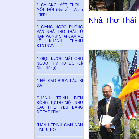
* GALANG MỘT THỜI -
MỘT ĐỜI (Nguyễn Mạnh
Trinh)
Nhà Thơ Thái 
* GIÁNG NGỌC PHỎNG
VẤN NHÀ THƠ THÁI TÚ
HẠP VÀ NỮ SĨ ÁI CẦM VỀ
LỄ KHÁNH THÀNH
ĐTNTNVN
* GIỌT NƯỚC MẮT CHO
NGƯỜI TÌM TỰ DO (Lê
Đinh Hùng)
* HẢI ĐẢO BUỒN LÂU BI
ĐÁT
*"HÀNH TRÌNH BIỂN
ĐÔNG: TỰ DO, MỘT NHU
CẦU THIẾT YẾU, ĐÁNG
ĐỂ TA ĐI TÌM"
*HÀNH TRÌNH GIAN NAN
TÌM TỰ DO