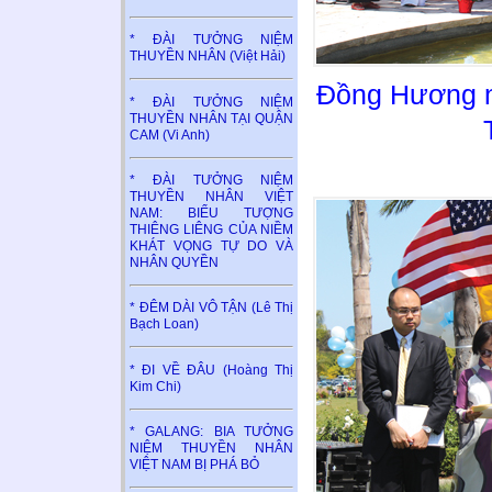
* ĐÀI TƯỞNG NIỆM
THUYỀN NHÂN (Việt Hải)
Đồng Hương n
* ĐÀI TƯỞNG NIỆM
THUYỀN NHÂN TẠI QUẬN
CAM (Vi Anh)
* ĐÀI TƯỞNG NIỆM
THUYỀN NHÂN VIỆT
NAM: BIỂU TƯỢNG
THIÊNG LIÊNG CỦA NIỀM
KHÁT VỌNG TỰ DO VÀ
NHÂN QUYỀN
* ĐÊM DÀI VÔ TẬN (Lê Thị
Bạch Loan)
* ĐI VỀ ĐÂU (Hoàng Thị
Kim Chi)
* GALANG: BIA TƯỞNG
NIỆM THUYỀN NHÂN
VIỆT NAM BỊ PHÁ BỎ