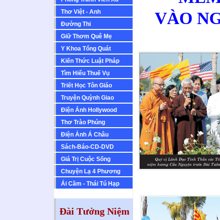
Thơ Việt - Anh
VÀO NGÀ
Ðường Thi
Giữ Thơm Quê Mẹ
Y Khoa Tổng Quát
Kiến Thức Luật Pháp
Tìm Hiểu Thuế Vụ
Triết Học Tôn Giáo
Truyện Quỳnh Giao
Ðiện Ảnh Hollywood
Thơ Trào Phúng
Ðiện Ảnh Á Châu
Sách-Báo-CD-DVD
Giá Trị Cuộc Sống
Chuyện Lạ 4 Phương
Ái Cầm - Thái Tú Hạp
Đài Tưởng Niệm