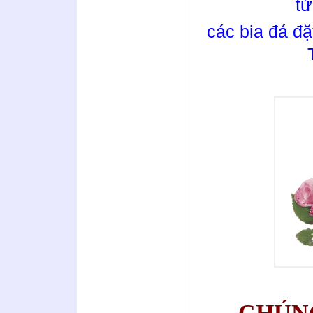
tử
các bia đá đ
CHÚN