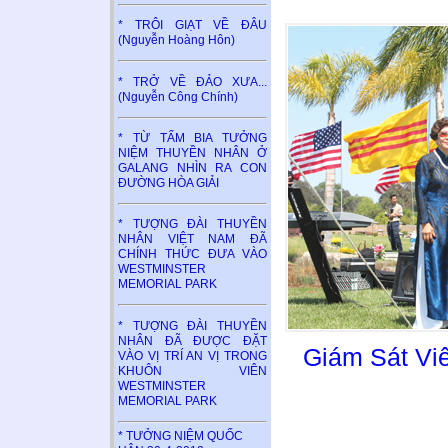
* TRÔI GIẠT VỀ ĐÂU
(Nguyễn Hoàng Hôn)
* TRỞ VỀ ĐẢO XƯA...
(Nguyễn Công Chính)
* TỪ TẤM BIA TƯỞNG
NIỆM THUYỀN NHÂN Ở
GALANG NHÌN RA CON
ĐƯỜNG HÒA GIẢI
* TƯỢNG ĐÀI THUYỀN
NHÂN VIỆT NAM ĐÃ
CHÍNH THỨC ĐƯA VÀO
WESTMINSTER
MEMORIAL PARK
* TƯỢNG ĐÀI THUYỀN
NHÂN ĐÃ ĐƯỢC ĐẶT
Giám Sát Vi
VÀO VỊ TRÍ AN VỊ TRONG
KHUÔN VIÊN
WESTMINSTER
MEMORIAL PARK
* TƯỞNG NIỆM QUỐC