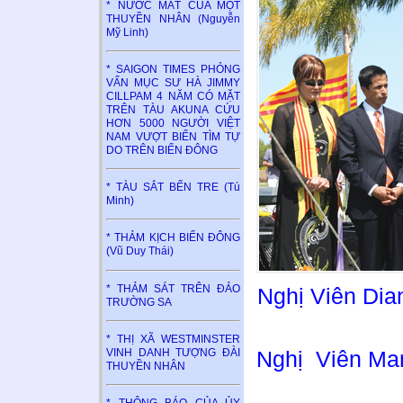
* NƯỚC MẮT CỦA MỘT
THUYỀN NHÂN (Nguyễn
Mỹ Linh)
* SAIGON TIMES PHỎNG
VẤN MỤC SƯ HÀ JIMMY
CILLPAM 4 NĂM CÓ MẶT
TRÊN TÀU AKUNA CỨU
HƠN 5000 NGƯỜI VIỆT
NAM VƯỢT BIỂN TÌM TỰ
DO TRÊN BIỂN ĐÔNG
* TÀU SẮT BẾN TRE (Tú
Minh)
* THẢM KỊCH BIỂN ĐÔNG
(Vũ Duy Thái)
* THẢM SÁT TRÊN ĐẢO
Nghị Viên Dia
TRƯỜNG SA
* THỊ XÃ WESTMINSTER
VINH DANH TƯỢNG ĐÀI
Nghị Viên Mar
THUYỀN NHÂN