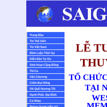
Trang Đầu
Tin Thế Giới
LỄ T
Tin Việt Nam
Bình Luận Thời Sự
THU
Diễn Ðàn Tự Do
Sinh Hoạt Cộng Ðồng
Thi Ca
TỔ CHỨC
Văn Chương
Chốn Bụi Hồng
TẠI 
VN Quê Hương Tôi
Hạnh Phúc Gia Đình
WE
Ca Nhạc
MEM
Phòng Tranh Viễn Xứ