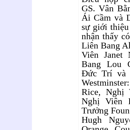
GS. Vân Bằ
Ái Cầm và D
sự giới thiệ
nhận thấy có
Liên Bang A
Viên Janet 
Bang Lou C
Đức Trí và
Westminster
Rice, Nghị 
Nghị Viên 
Trưởng Fount
Hugh Nguy
Orange Cou