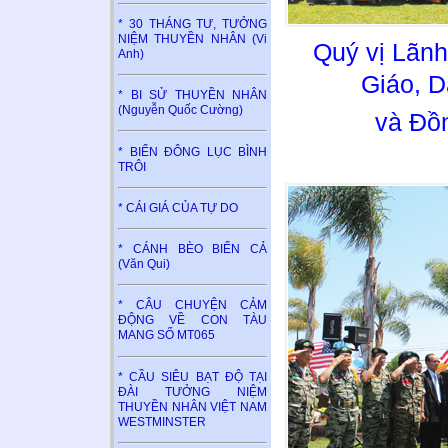
* 30 THÁNG TƯ, TƯỞNG
NIỆM THUYỀN NHÂN (Vi
Quý vị Lãnh
Anh)
Giáo, 
* BI SỬ THUYỀN NHÂN
(Nguyễn Quốc Cường)
và Đồ
* BIỂN ĐÔNG LỤC BÌNH
TRÔI
* CÁI GIÁ CỦA TỰ DO
* CÁNH BÈO BIỂN CẢ
(Văn Qui)
* CÂU CHUYỆN CẢM
ĐỘNG VỀ CON TÀU
MANG SỐ MT065
* CẦU SIÊU BẠT ĐỘ TẠI
ĐÀI TƯỞNG NIỆM
THUYỀN NHÂN VIỆT NAM
WESTMINSTER