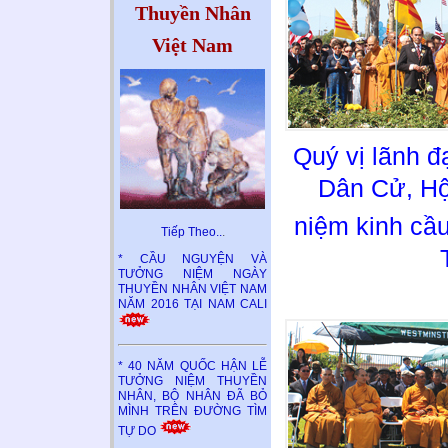
Thuyền Nhân
Việt Nam
Quý vị lãnh đ
Dân Cử, H
niệm kinh cầ
Tiếp Theo..
.
* CẦU NGUYỆN VÀ
TƯỞNG NIỆM NGÀY
THUYỀN NHÂN VIỆT NAM
NĂM 2016 TẠI NAM CALI
* 40 NĂM QUỐC HẬN LỄ
TƯỞNG NIỆM THUYỀN
NHÂN, BỘ NHÂN ĐÃ BỎ
MÌNH TRÊN ĐƯỜNG TÌM
TỰ DO