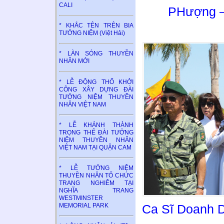
CALI
PHượng –
* KHẮC TÊN TRÊN BIA
TƯỞNG NIỆM (Việt Hải)
* LÀN SÓNG THUYỀN
NHÂN MỚI
* LỄ ĐỘNG THỔ KHỞI
CÔNG XÂY DỰNG ĐÀI
TƯỞNG NIỆM THUYỀN
NHÂN VIỆT NAM
* LỄ KHÁNH THÀNH
TRỌNG THỂ ĐÀI TƯỞNG
NIỆM THUYỀN NHÂN
VIỆT NAM TẠI QUẬN CAM
* LỄ TƯỞNG NIỆM
THUYỀN NHÂN TỔ CHỨC
TRANG NGHIÊM TẠI
NGHĨA TRANG
WESTMINSTER
MEMORIAL PARK
Ca Sĩ Doanh 