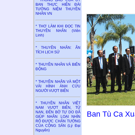
* THÔNG BÁO CỦA ỦY
BAN THỰC HIỆN ĐÀI
TƯỞNG NIỆM THUYỀN
NHÂN VN
* THƠ LÀM KHI ĐỌC TIN
THUYỀN NHÂN (Viên
Linh)
* THUYỀN NHÂN: ẤN
TÍCH LỊCH SỬ
* THUYỀN NHÂN VÀ BIỂN
ĐỘNG
* THUYỀN NHÂN VÀ MỘT
VÀI HÌNH ẢNH CỨU
NGƯỜI VƯỢT BIỂN
* THUYỀN NHÂN VIỆT
NAM VƯỢT BIÊN, TỬ
NẠN, ĐẾN BỜ TỰ DO ĐÃ
Ban Tù Ca Xu
GIÚP NHÂN LOẠI NHÌN
RÕ ĐƯỢC CHÂN TƯỚNG
CỦA CỘNG SẢN (Lý Đại
Nguyên)