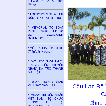
* LÒNG NHÂN ÁI (Tâm
Hồng)
* LỜI NGUYỆN GIỮA BIỂN
ĐÔNG (Thơ Thái Tú Hạp)
* MEMORIAL TO BOAT
PEOPLE WHO DIED TO
BE DEDICATED
SATURDAY
* MỘT CÁI GIÁ CỦA TỰ DO
(Trần Văn Hương)
* MƠ ƯỚC "MỘT NGÀY
TƯỞNG NIỆM THUYỀN
NHÂN" ĐÃ TRỞ THÀNH
SỰ THẬT
* NGÀY THUYỀN NHÂN
Câu Lạc Bộ 
VIỆT NAM NĂM THỨ 5
C
* "NGÀY THUYỀN NHÂN
VIỆT NAM" TỔ CHỨC
đồng 
TRỌNG THỂ TẠI
WESTMINSTER