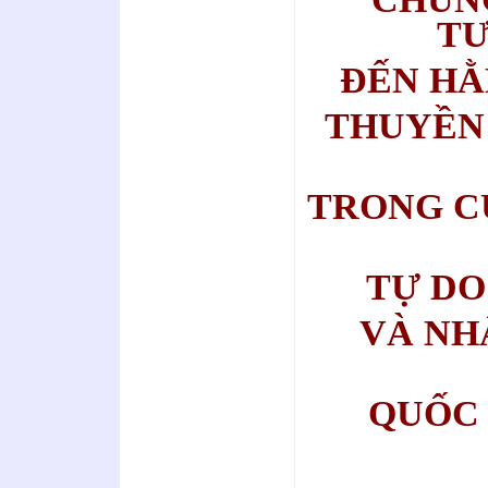
TƯ
ĐẾN HẰ
THUYỀN
TRONG C
TỰ DO
VÀ NH
QUỐC 