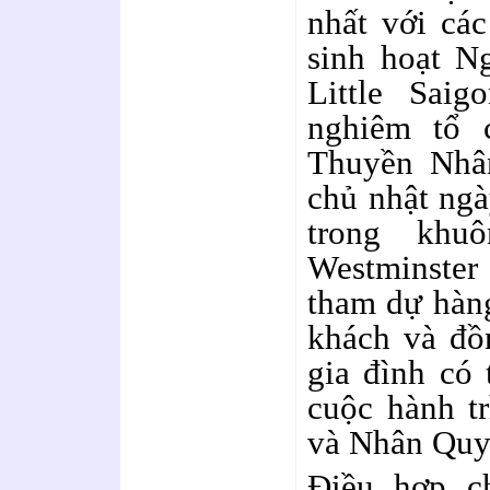
nhất với cá
sinh hoạt N
Little Sai
nghiêm tổ
Thuyền Nhân
chủ nhật ng
trong khu
Westminster
tham dự hàn
khách và đồ
gia đình có 
cuộc hành t
và Nhân Quy
Điều hợp ch