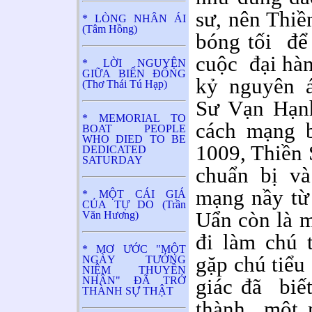
sư, nên Thiề
* LÒNG NHÂN ÁI
(Tâm Hồng)
bóng tối để
cuộc đại hàn
* LỜI NGUYỆN
GIỮA BIỂN ĐÔNG
kỷ nguyên á
(Thơ Thái Tú Hạp)
Sư Vạn Hạnh
* MEMORIAL TO
cách mạng 
BOAT PEOPLE
WHO DIED TO BE
1009, Thiền 
DEDICATED
SATURDAY
chuẩn bị v
mạng nầy từ
* MỘT CÁI GIÁ
CỦA TỰ DO (Trần
Uẩn còn là 
Văn Hương)
đi làm chú 
* MƠ ƯỚC "MỘT
gặp chú tiểu
NGÀY TƯỞNG
NIỆM THUYỀN
NHÂN" ĐÃ TRỞ
giác đã biết
THÀNH SỰ THẬT
thành một m