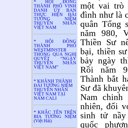
* HỘI ĐỒNG
một vai trò 
THÀNH PHỐ VINH
DANH ỦY BAN
đình như là 
THỰC HIỆN ĐÀI
TƯỞNG NIỆM
quân Tống s
THUYỀN NHÂN
VIỆT NAM
năm 980, 
Thiền Sư nế
* HỘI ĐỒNG
THÀNH PHỐ
bại, thiền sư
WESTMINSTER
THÔNG QUA NGHỊ
bảy ngày th
QUYẾT “NGÀY
THUYỀN NHÂN
VIỆT NAM”
Rồi năm 9
Thành bắt ha
* KHÁNH THÀNH
ĐÀI TƯỞNG NIỆM
Sư đã khuyên
THUYỀN NHÂN
VIỆT NAM TẠI
Nam chinh t
NAM CALI
nhiên, đối v
* KHẮC TÊN TRÊN
sinh tử nầy
BIA TƯỞNG NIỆM
(Việt Hải)
quốc phươ