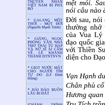
mệt mỏi. Sa
THUYỀN NHÂN
VIỆT NAM BỊ PHÁ
nói câu nào 
BỎ
Đời sau, nói
* GALANG MỘT
THỜI - MỘT ĐỜI
thường nhớ 
(Nguyễn Mạnh Trinh)
của Vua Lý 
* GIÁNG NGỌC
đạo quốc gia
PHỎNG VẤN NHÀ
THƠ THÁI TÚ HẠP
với Thiền S
VÀ NỮ SĨ ÁI CẦM
VỀ LỄ KHÁNH
diện cho Đạo
THÀNH ĐTNTNVN
* GIỌT NƯỚC MẮT
CHO NGƯỜI TÌM
Vạn Hạnh du
TỰ DO (Lê Đinh
Hùng)
Chân phù cổ 
* HẢI ĐẢO BUỒN
Hương quan 
LÂU BI ĐÁT
Trụ Tích trầ
*"HÀNH TRÌNH