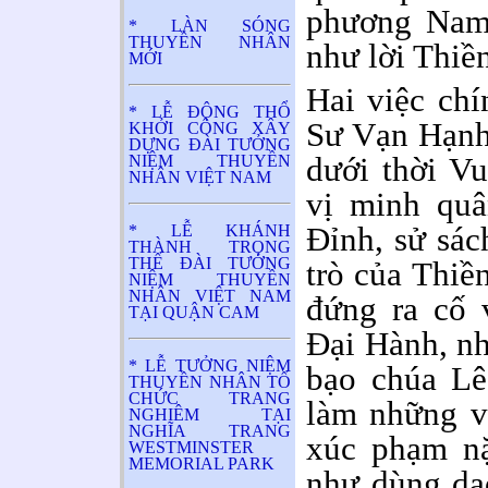
phương Nam 
* LÀN SÓNG
THUYỀN NHÂN
như lời Thiề
MỚI
Hai việc chí
* LỄ ĐỘNG THỔ
Sư Vạn Hạnh
KHỞI CÔNG XÂY
DỰNG ĐÀI TƯỞNG
dưới thời V
NIỆM THUYỀN
NHÂN VIỆT NAM
vị minh qu
Đỉnh, sử sác
* LỄ KHÁNH
THÀNH TRỌNG
THỂ ĐÀI TƯỞNG
trò của Thiề
NIỆM THUYỀN
NHÂN VIỆT NAM
đứng ra cố 
TẠI QUẬN CAM
Đại Hành, n
* LỄ TƯỞNG NIỆM
bạo chúa Lê
THUYỀN NHÂN TỔ
CHỨC TRANG
làm những v
NGHIÊM TẠI
NGHĨA TRANG
xúc phạm n
WESTMINSTER
MEMORIAL PARK
như dùng da