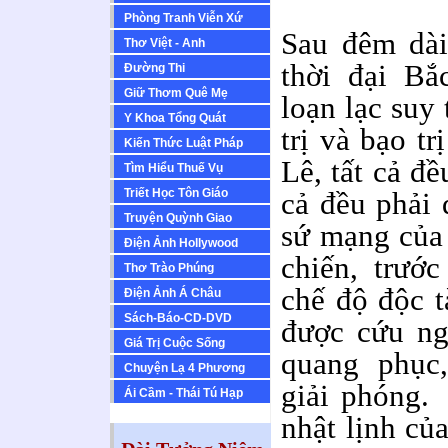
Phòng Tranh Viễn Xứ
Sau đêm dài
Thơ Việt - Anh
thời đại Bắ
Ðường Thi
Giữ Thơm Quê Mẹ
loạn lạc suy
Y Khoa Tổng Quát
trị và bạo t
Kiến Thức Luật Pháp
Lê, tất cả đề
Tìm Hiểu Thuế Vụ
Triết Học Tôn Giáo
cả đều phải 
Truyện Quỳnh Giao
sứ mạng của 
Ðiện Ảnh Hollywood
chiến, trướ
Thơ Trào Phúng
chế độ độc t
Ðiện Ảnh Á Châu
Sách-Báo-CD-DVD
được cứu ng
Giá Trị Cuộc Sống
quang phục
Chuyện Lạ 4 Phương
giải phóng. 
Ái Cầm - Thái Tú Hạp
nhật lịnh của