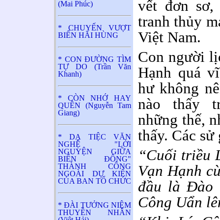
vết đơn sơ
(Mai Phúc)
tranh thủy m
* CHUYẾN VƯỢT
Việt Nam.
BIỂN HÃI HÙNG
Con người lị
* CON ĐƯỜNG TÌM
TỰ DO (Trần Văn
Hạnh quá vĩ
Khanh)
hư không nê
* CÒN NHỚ HAY
nào thấy t
QUÊN (Nguyễn Tam
Giang)
những thế, n
thấy. Các sử 
* DẠ TIỆC VĂN
NGHỆ "LỜI
“Cuối triều 
NGUYỆN GIỮA
BIỂN ĐÔNG"
THÀNH CÔNG
Vạn Hạnh cùn
NGOÀI DỰ KIẾN
CỦA BAN TỔ CHỨC
đầu là Đào
Công Uẩn lê
* ĐÀI TƯỞNG NIỆM
THUYỀN NHÂN
(Việt Hải)