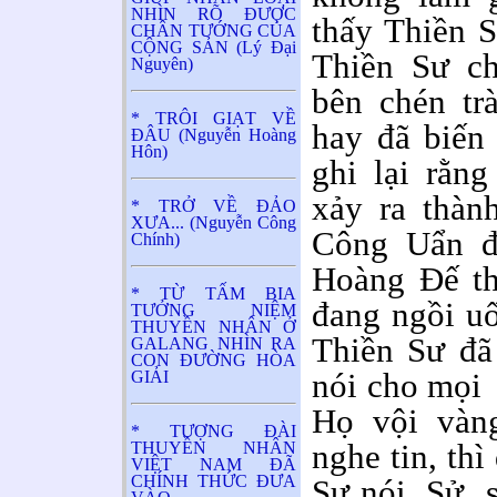
NHÌN RÕ ĐƯỢC
thấy Thiền 
CHÂN TƯỚNG CỦA
CỘNG SẢN (Lý Đại
Thiền Sư ch
Nguyên)
bên chén tr
* TRÔI GIẠT VỀ
hay đã biến
ĐÂU (Nguyễn Hoàng
Hôn)
ghi lại rằn
xảy ra thàn
* TRỞ VỀ ĐẢO
XƯA... (Nguyễn Công
Công Uẩn đ
Chính)
Hoàng Đế t
* TỪ TẤM BIA
đang ngồi u
TƯỞNG NIỆM
THUYỀN NHÂN Ở
Thiền Sư đã 
GALANG NHÌN RA
CON ĐƯỜNG HÒA
nói cho mọi 
GIẢI
Họ vội vàn
* TƯỢNG ĐÀI
nghe tin, th
THUYỀN NHÂN
VIỆT NAM ĐÃ
CHÍNH THỨC ĐƯA
Sư nói. Sử s