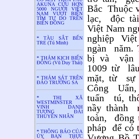
AKUNA CỨU HƠN
Bắc Thuộc và
5000 NGƯỜI VIỆT
NAM VƯỢT BIỂN
lạc, độc tài
TÌM TỰ DO TRÊN
BIỂN ĐÔNG
Việt Nam ngu
nghiệp Việt
* TÀU SẮT BẾN
TRE (Tú Minh)
ngàn năm. 
bị và vận 
* THẢM KỊCH BIỂN
ĐÔNG (Vũ Duy Thái)
1009 từ lâu
mặt, từ sự 
* THẢM SÁT TRÊN
ĐẢO TRƯỜNG SA
Công Uẩn, 
tuấn tú, th
* THỊ XÃ
WESTMINSTER
nầy thành m
VINH DANH
TƯỢNG ĐÀI
toàn, đồng 
THUYỀN NHÂN
pháp để có 
* THÔNG BÁO CỦA
Vương Bồ Tá
ỦY BAN THỰC