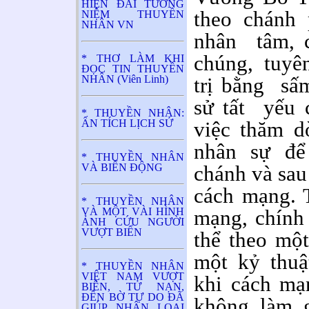
HIỆN ĐÀI TƯỞNG
theo chánh 
NIỆM THUYỀN
NHÂN VN
nhân tâm, c
chúng, tuyên
* THƠ LÀM KHI
ĐỌC TIN THUYỀN
NHÂN (Viên Linh)
trị bằng sấm
sử tất yếu 
* THUYỀN NHÂN:
ẤN TÍCH LỊCH SỬ
việc thăm d
nhân sự để
* THUYỀN NHÂN
VÀ BIỂN ĐỘNG
chánh và sau
cách mạng. T
* THUYỀN NHÂN
VÀ MỘT VÀI HÌNH
mạng, chính 
ẢNH CỨU NGƯỜI
VƯỢT BIỂN
thể theo một
một kỷ thuậ
* THUYỀN NHÂN
VIỆT NAM VƯỢT
khi cách mạ
BIÊN, TỬ NẠN,
ĐẾN BỜ TỰ DO ĐÃ
không làm g
GIÚP NHÂN LOẠI