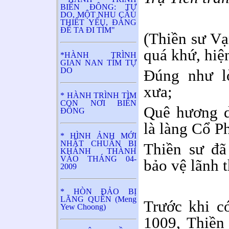
BIỂN ĐÔNG: TỰ
DO, MỘT NHU CẦU
THIẾT YẾU, ĐÁNG
ĐỂ TA ĐI TÌM"
(Thiền sư Vạ
quá khứ, hiện
*HÀNH TRÌNH
GIAN NAN TÌM TỰ
DO
Đúng như lờ
xưa;
* HÀNH TRÌNH TÌM
CON NƠI BIỂN
Quê hương d
ĐÔNG
là làng Cổ P
* HÌNH ẢNH MỚI
NHẤT CHUẨN BỊ
Thiền sư đã
KHÁNH THÀNH
VÀO THÁNG 04-
bảo vệ lãnh 
2009
* HÒN ĐẢO BỊ
LÃNG QUÊN (Meng
Trước khi c
Yew Choong)
1009, Thiền