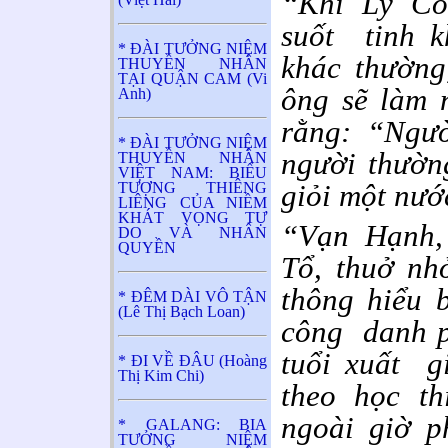
“Khi Lý Cô
suốt tinh k
* ĐÀI TƯỞNG NIỆM
khác thường
THUYỀN NHÂN
TẠI QUẬN CAM (Vi
ông sẽ làm 
Anh)
rằng: “Ngư
* ĐÀI TƯỞNG NIỆM
người thườn
THUYỀN NHÂN
VIỆT NAM: BIỂU
giỏi một nướ
TƯỢNG THIÊNG
LIÊNG CỦA NIỀM
KHÁT VỌNG TỰ
“Vạn Hạnh,
DO VÀ NHÂN
QUYỀN
Tổ, thuở nh
thông hiểu 
* ĐÊM DÀI VÔ TẬN
(Lê Thị Bạch Loan)
công danh p
tuổi xuất g
* ĐI VỀ ĐÂU (Hoàng
Thị Kim Chi)
theo học t
ngoài giờ p
* GALANG: BIA
TƯỞNG NIỆM