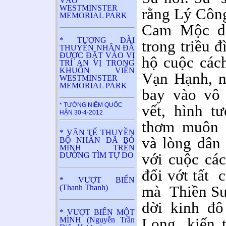
VÀO
WESTMINSTER
rằng Lý Côn
MEMORIAL PARK
Cam Mộc d
* TƯỢNG ĐÀI
trong triều 
THUYỀN NHÂN ĐÃ
ĐƯỢC ĐẶT VÀO VỊ
hộ cuộc các
TRÍ AN VỊ TRONG
KHUÔN VIÊN
Vạn Hạnh, n
WESTMINSTER
MEMORIAL PARK
bay vào vô 
* TƯỞNG NIỆM QUỐC
vết, hình t
HẬN 30-4-2012
thơm muôn t
* VĂN TẾ THUYỀN
và lòng dân
BỘ NHÂN ĐÃ BỎ
MÌNH TRÊN
với cuộc cá
ĐƯỜNG TÌM TỰ DO
đối vớt tất 
* VƯỢT BIỂN
mà Thiền Sư
(Thanh Thanh)
dời kinh đ
* VƯỢT BIỂN MỘT
Long, kiến 
MÌNH (Nguyễn Trần