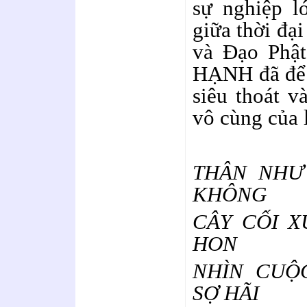
sự nghiệp l
giữa thời đạ
và Đạo Phậ
HẠNH đã để l
siêu thoát v
vô cùng của l
THÂN NHƯ
KHÔNG
CÂY CỐI X
HON
NHÌN CUỘ
SỢ HÃI