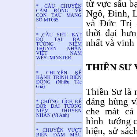
từ vực sâu bạ
* CÂU CHUYỆN
CẢM ĐỘNG VỀ
Ngô, Đinh, L
CON TÀU MANG
SỐ MT065
và Đức Trị 
thời đại hưn
* CẦU SIÊU BẠT
ĐỘ TẠI ĐÀI
nhất và vinh
TƯỞNG NIỆM
THUYỀN NHÂN
VIỆT NAM
WESTMINSTER
THIỀN SƯ 
* CHUYỆN KỂ
HÀNH TRÌNH BIỂN
ĐÔNG (Nhiều Tác
Giả)
Thiền Sư là 
dáng hùng v
* CHỨNG TÍCH ĐỂ
ĐỜI: ĐÀI TƯỞNG
che mát cả 
NIỆM THUYỀN
NHÂN (Vi Anh)
hình tướng c
hiện, sử sác
* CHUYẾN VƯỢT
BIÊN ĐẪM MÁU