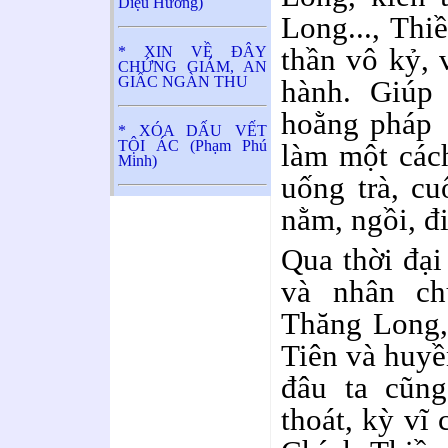
Diệu Hương)
Long..., Thi
thần vô kỷ, 
* XIN VỀ ĐÂY
CHỨNG GIÁM, AN
GIẤC NGÀN THU
hành. Giú
hoằng pháp 
* XÓA DẤU VẾT
TỘI ÁC (Phạm Phú
làm một cách
Minh)
uống trà, cu
nằm, ngồi, đ
Qua thời đại
và nhân ch
Thăng Long,
Tiên và huyề
đâu ta cũng
thoát, kỳ vĩ