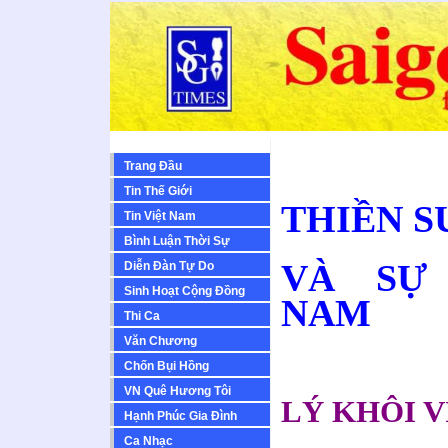
Trang Đầu
Tin Thế Giới
THIỀN S
Tin Việt Nam
Bình Luận Thời Sự
VÀ SỰ 
Diễn Ðàn Tự Do
Sinh Hoạt Cộng Ðồng
NAM
Thi Ca
Văn Chương
Chốn Bụi Hồng
VN Quê Hương Tôi
LÝ KHÔI V
Hạnh Phúc Gia Đình
Ca Nhạc