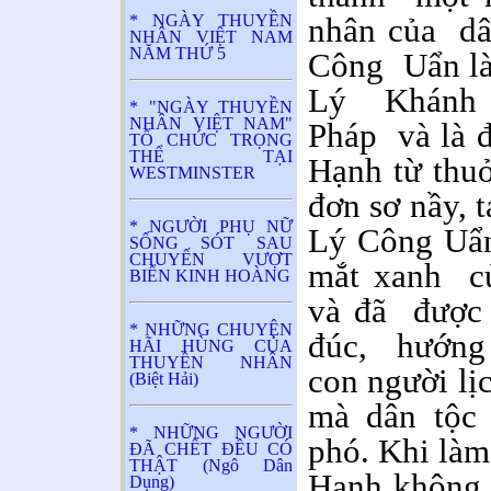
* NGÀY THUYỀN
nhân của dâ
NHÂN VIỆT NAM
NĂM THỨ 5
Công Uẩn là
Lý Khánh V
* "NGÀY THUYỀN
NHÂN VIỆT NAM"
Pháp và là 
TỔ CHỨC TRỌNG
THỂ TẠI
Hạnh từ thuở
WESTMINSTER
đơn sơ nầy, 
* NGƯỜI PHỤ NỮ
Lý Công Uẩn
SỐNG SÓT SAU
CHUYẾN VƯỢT
mắt xanh c
BIỂN KINH HOÀNG
và đã được 
* NHỮNG CHUYỆN
đúc, hướng 
HÃI HÙNG CỦA
THUYỀN NHÂN
con người lị
(Biệt Hải)
mà dân tộc
* NHỮNG NGƯỜI
phó. Khi làm
ĐÃ CHẾT ĐỀU CÓ
THẬT (Ngô Dân
Hạnh không 
Dụng)