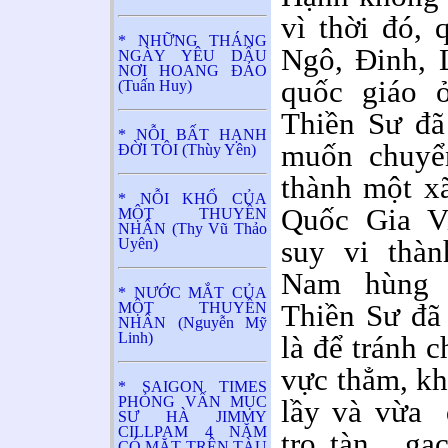
vì thời đó,
* NHỮNG THÁNG
Ngô, Đinh, 
NGÀY YÊU DẤU
NƠI HOANG ĐẢO
quốc giáo 
(Tuấn Huy)
Thiền Sư đã
* NỖI BẤT HẠNH
muốn chuyể
ĐỜI TÔI (Thùy Yên)
thành một xã
* NỖI KHỔ CỦA
Quốc Gia 
MỘT THUYỀN
NHÂN (Thy Vũ Thảo
suy vi thà
Uyên)
Nam hùng 
* NƯỚC MẮT CỦA
Thiền Sư đã
MỘT THUYỀN
NHÂN (Nguyễn Mỹ
Linh)
là để tránh 
vực thẳm, kh
* SAIGON TIMES
PHỎNG VẤN MỤC
lầy và vừa 
SƯ HÀ JIMMY
CILLPAM 4 NĂM
tro tàn, gạ
CÓ MẶT TRÊN TÀU