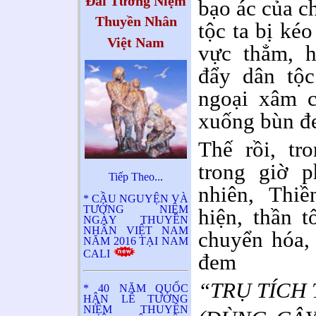
Đài Tưởng Niệm
bạo ác của c
Thuyền Nhân
tộc ta bị kéo
Việt Nam
vực thẳm, h
đẩy dân tộc
ngoại xâm 
xuống bùn đ
Thế rồi, tr
trong giờ p
Tiếp Theo..
.
nhiên, Thi
* CẦU NGUYỆN VÀ
TƯỞNG NIỆM
hiện, thần t
NGÀY THUYỀN
NHÂN VIỆT NAM
chuyển hóa,
NĂM 2016 TẠI NAM
CALI
đem
“TRỤ TÍCH
* 40 NĂM QUỐC
HẬN LỄ TƯỞNG
NIỆM THUYỀN