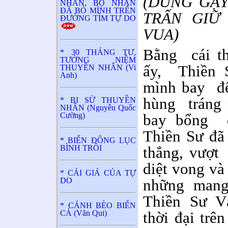
(DÙNG GẬ
NHÂN, BỘ NHÂN
ĐÃ BỎ MÌNH TRÊN
TRẤN GIỮ
ĐƯỜNG TÌM TỰ DO
VUA)
Bằng cái th
* 30 THÁNG TƯ,
TƯỞNG NIỆM
ấy, Thiền 
THUYỀN NHÂN (Vi
Anh)
mình bay đế
hùng tráng 
* BI SỬ THUYỀN
NHÂN (Nguyễn Quốc
Cường)
bay bổng 
Thiền Sư đã
* BIỂN ĐÔNG LỤC
BÌNH TRÔI
thắng, vượt
diệt vong và
* CÁI GIÁ CỦA TỰ
DO
những mang
Thiền Sư V
* CÁNH BÈO BIỂN
CẢ (Văn Qui)
thời đại trê