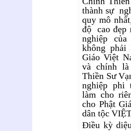
Chính Thiền
thành sự ng
quy mô nhất,
độ cao đẹp n
nghiệp củ
không phải 
Giáo Việt N
và chính là
Thiền Sư Vạ
nghiệp phi 
làm cho riê
cho Phật Giá
dân tộc VIỆ
Điều kỳ diệu