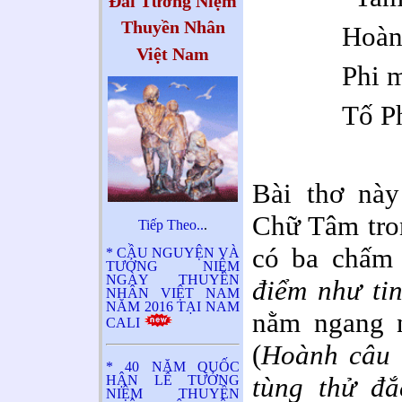
Đài Tưởng Niệm
Thuyền Nhân
Hoành
Việt Nam
Phi m
Tố Ph
Bài thơ này
Chữ Tâm tro
Tiếp Theo..
.
có ba chấm 
* CẦU NGUYỆN VÀ
TƯỞNG NIỆM
NGÀY THUYỀN
điểm như ti
NHÂN VIỆT NAM
NĂM 2016 TẠI NAM
nằm ngang n
CALI
(
Hoành câu 
* 40 NĂM QUỐC
tùng thử đắ
HẬN LỄ TƯỞNG
NIỆM THUYỀN