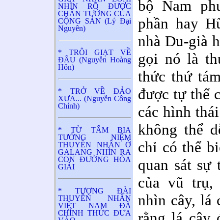
bộ Nam ph
NHÌN RÕ ĐƯỢC
CHÂN TƯỚNG CỦA
phần
hay
H
CỘNG SẢN (Lý Đại
Nguyên)
nhà Du-già h
* TRÔI GIẠT VỀ
gọi nó là
th
ĐÂU (Nguyễn Hoàng
Hôn)
thức thứ tá
được tự thể 
* TRỞ VỀ ĐẢO
XƯA... (Nguyễn Công
Chính)
các hình thá
không thể d
* TỪ TẤM BIA
TƯỞNG NIỆM
chỉ có thể bi
THUYỀN NHÂN Ở
GALANG NHÌN RA
CON ĐƯỜNG HÒA
quan sát sự 
GIẢI
của vũ trụ,
* TƯỢNG ĐÀI
nhìn cây, lá
THUYỀN NHÂN
VIỆT NAM ĐÃ
CHÍNH THỨC ĐƯA
rằng lá cây 