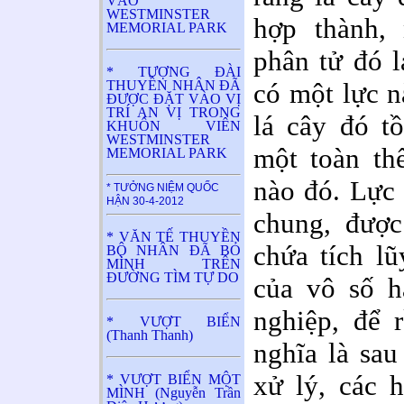
VÀO
WESTMINSTER
hợp thành, 
MEMORIAL PARK
phân tử đó l
* TƯỢNG ĐÀI
THUYỀN NHÂN ĐÃ
có một lực n
ĐƯỢC ĐẶT VÀO VỊ
TRÍ AN VỊ TRONG
lá cây đó t
KHUÔN VIÊN
WESTMINSTER
một toàn th
MEMORIAL PARK
nào đó. Lực 
* TƯỞNG NIỆM QUỐC
HẬN 30-4-2012
chung, được
* VĂN TẾ THUYỀN
chứa tích lũ
BỘ NHÂN ĐÃ BỎ
MÌNH TRÊN
ĐƯỜNG TÌM TỰ DO
của vô số h
nghiệp, để 
* VƯỢT BIỂN
(Thanh Thanh)
nghĩa là sau
xử lý, các 
* VƯỢT BIỂN MỘT
MÌNH (Nguyễn Trần