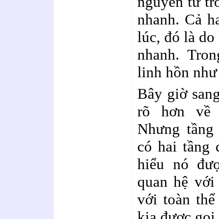
nguyên tử tr
nhanh. Cả ha
lúc, đó là do
nhanh. Tron
linh hồn như
Bây giờ sang
rõ hơn về 
Nhưng tầng 
có hai tầng 
hiểu nó đượ
quan hệ với
với toàn thể
kia được gọi 