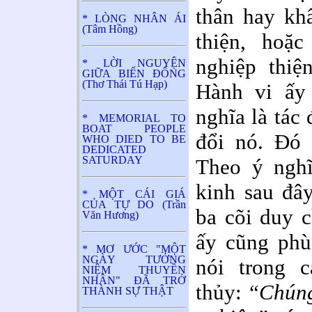
thân hay kh
* LÒNG NHÂN ÁI
(Tâm Hồng)
thiện, hoặc
nghiệp thiệ
* LỜI NGUYỆN
GIỮA BIỂN ĐÔNG
(Thơ Thái Tú Hạp)
Hành vi ấy 
nghĩa là tác 
* MEMORIAL TO
BOAT PEOPLE
đổi nó. Đó 
WHO DIED TO BE
DEDICATED
SATURDAY
Theo ý nghĩ
kinh sau đâ
* MỘT CÁI GIÁ
CỦA TỰ DO (Trần
ba cõi duy c
Văn Hương)
ấy cũng phù
* MƠ ƯỚC "MỘT
NGÀY TƯỞNG
nói trong 
NIỆM THUYỀN
NHÂN" ĐÃ TRỞ
thủy:
“Chúng
THÀNH SỰ THẬT