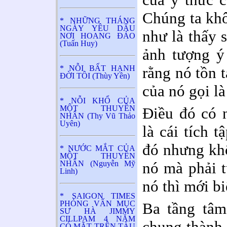
Chúng ta kh
* NHỮNG THÁNG
NGÀY YÊU DẤU
như là thấy 
NƠI HOANG ĐẢO
(Tuấn Huy)
ảnh tượng ý 
* NỖI BẤT HẠNH
rằng nó tồn 
ĐỜI TÔI (Thùy Yên)
của nó gọi là
* NỖI KHỔ CỦA
MỘT THUYỀN
Điều đó có n
NHÂN (Thy Vũ Thảo
Uyên)
là cái tích t
đó nhưng kh
* NƯỚC MẮT CỦA
MỘT THUYỀN
NHÂN (Nguyễn Mỹ
nó mà phải 
Linh)
nó thì mới biế
* SAIGON TIMES
PHỎNG VẤN MỤC
Ba tầng tâm
SƯ HÀ JIMMY
CILLPAM 4 NĂM
chung thành 
CÓ MẶT TRÊN TÀU