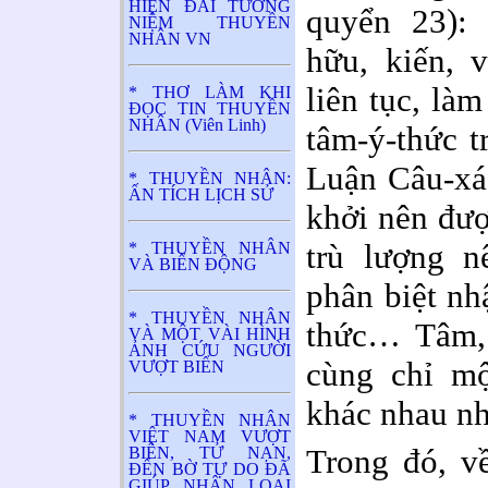
HIỆN ĐÀI TƯỞNG
quyển 23):
NIỆM THUYỀN
NHÂN VN
hữu, kiến, 
liên tục, là
* THƠ LÀM KHI
ĐỌC TIN THUYỀN
NHÂN (Viên Linh)
tâm-ý-thức 
Luận
Câu-xá
* THUYỀN NHÂN:
ẤN TÍCH LỊCH SỬ
khởi nên đượ
trù lượng n
* THUYỀN NHÂN
VÀ BIỂN ĐỘNG
phân biệt nh
* THUYỀN NHÂN
thức… Tâm, 
VÀ MỘT VÀI HÌNH
ẢNH CỨU NGƯỜI
cùng chỉ mộ
VƯỢT BIỂN
khác nhau nh
* THUYỀN NHÂN
VIỆT NAM VƯỢT
Trong đó, v
BIÊN, TỬ NẠN,
ĐẾN BỜ TỰ DO ĐÃ
GIÚP NHÂN LOẠI