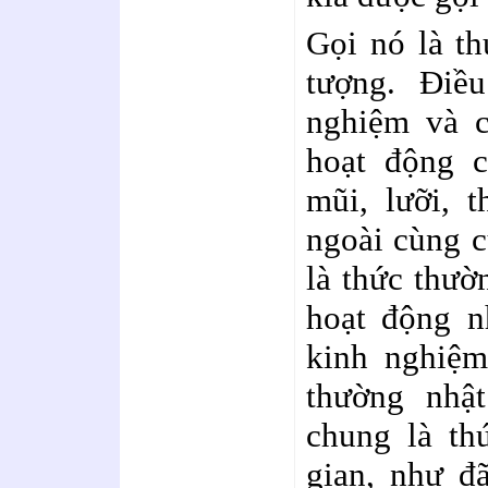
Gọi nó là th
tượng. Điề
nghiệm và 
hoạt động c
mũi, lưỡi, 
ngoài cùng c
là thức thườ
hoạt động n
kinh nghiệm
thường nhậ
chung là th
gian, như đã