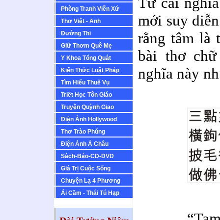
Từ cái nghĩa 
Phòng Tranh Viễn Xứ
mới suy diễn
Thơ Việt - Anh
rằng tâm là 
Ðường Thi
Giữ Thơm Quê Mẹ
bài thơ chữ
Y Khoa Tổng Quát
nghĩa này nh
Kiến Thức Luật Pháp
Tìm Hiểu Thuế Vụ
Triết Học Tôn Giáo
Truyện Quỳnh Giao
Ðiện Ảnh Hollywood
Thơ Trào Phúng
Ðiện Ảnh Á Châu
Sách-Báo-CD-DVD
Giá Trị Cuộc Sống
Chuyện Lạ 4 Phương
Ái Cầm - Thái Tú Hạp
“Tam