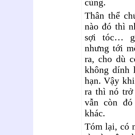
cùng.
Thân thể chú
nào đó thì n
sợi tóc… g
nhưng tới mộ
ra, cho dù 
không dính l
hạn. Vậy khi
ra thì nó tr
vẫn còn đó 
khác.
Tóm lại, có 