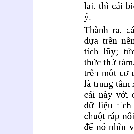
lại, thì cái b
ý.
Thành ra, cá
dựa trên nề
tích lũy; tứ
thức thứ tám
trên một cơ 
là trung tâm 
cái này với 
dữ liệu tích
chuột ráp nố
để nó nhìn v