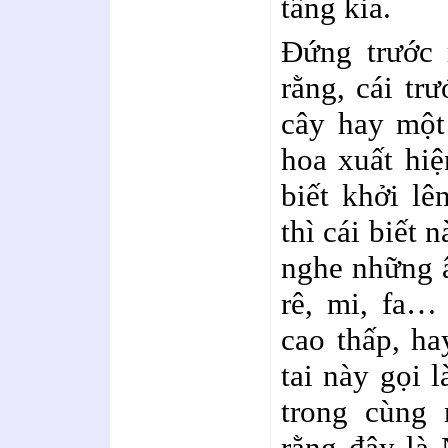
tầng kia.
Đứng trước 
rằng, cái tr
cây hay một
hoa xuất hiệ
biết khởi lê
thì cái biết 
nghe những 
rê, mi, fa…
cao thấp, ha
tai này gọi l
trong cùng 
rằng đây là