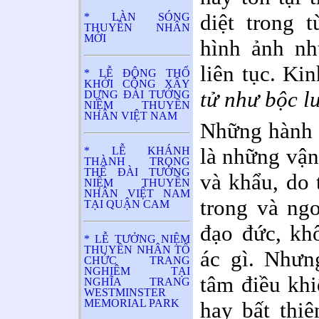
diệt trong t
* LÀN SÓNG
THUYỀN NHÂN
MỚI
hình ảnh nh
liên tục. Ki
* LỄ ĐỘNG THỔ
KHỞI CÔNG XÂY
tử như bộc l
DỰNG ĐÀI TƯỞNG
NIỆM THUYỀN
NHÂN VIỆT NAM
Những hành v
là những vận
* LỄ KHÁNH
THÀNH TRỌNG
THỂ ĐÀI TƯỞNG
và khẩu, do 
NIỆM THUYỀN
NHÂN VIỆT NAM
trong và ngo
TẠI QUẬN CAM
đạo đức, kh
* LỄ TƯỞNG NIỆM
THUYỀN NHÂN TỔ
ác gì. Nhưn
CHỨC TRANG
NGHIÊM TẠI
tâm điều khi
NGHĨA TRANG
WESTMINSTER
MEMORIAL PARK
hay bất thiệ