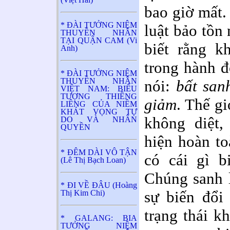
bao giờ mất.
* ĐÀI TƯỞNG NIỆM
luật bảo tồn
THUYỀN NHÂN
TẠI QUẬN CAM (Vi
biết rằng k
Anh)
trong hành đ
* ĐÀI TƯỞNG NIỆM
THUYỀN NHÂN
nói:
bất sanh
VIỆT NAM: BIỂU
TƯỢNG THIÊNG
giảm
. Thế g
LIÊNG CỦA NIỀM
KHÁT VỌNG TỰ
không diệt,
DO VÀ NHÂN
QUYỀN
hiện hoàn t
* ĐÊM DÀI VÔ TẬN
có cái gì b
(Lê Thị Bạch Loan)
Chúng sanh l
* ĐI VỀ ĐÂU (Hoàng
sự biến đổi 
Thị Kim Chi)
trạng thái k
* GALANG: BIA
TƯỞNG NIỆM