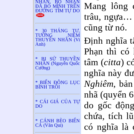
NHÂN, BỘ NHÂN
Mang lông đ
ĐÃ BỎ MÌNH TRÊN
ĐƯỜNG TÌM TỰ DO
trâu, ngựa… 
cũng từ nó.
* 30 THÁNG TƯ,
TƯỞNG NIỆM
Định nghĩa t
THUYỀN NHÂN (Vi
Anh)
Phạn thì có 
* BI SỬ THUYỀN
tâm (
citta
) c
NHÂN (Nguyễn Quốc
Cường)
nghĩa này đư
Nghiêm
, bản
* BIỂN ĐÔNG LỤC
BÌNH TRÔI
nhã (quyển 6
* CÁI GIÁ CỦA TỰ
do gốc động
DO
chứa, tích l
* CÁNH BÈO BIỂN
có nghĩa là 
CẢ (Văn Qui)