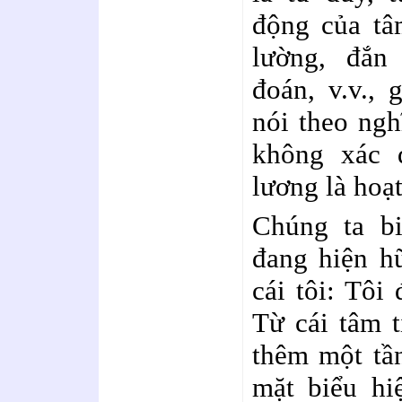
động của tâ
lường, đắn
đoán, v.v., 
nói theo ngh
không xác đ
lương là hoạt
Chúng ta bi
đang hiện hữ
cái tôi: Tôi
Từ cái tâm t
thêm một tần
mặt biểu hi