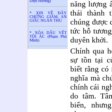
Diệu Hương)
năng lượng ấ
thái thành 
* XIN VỀ ĐÂY
CHỨNG GIÁM, AN
chúng được d
GIẤC NGÀN THU
tức hỗ tương
* XÓA DẤU VẾT
TỘI ÁC (Phạm Phú
duyên khởi.
Minh)
Chính qua h
sự tồn tại 
biết rằng có
nghĩa mà chú
chính cái ngh
do tâm. Tâ
biến, nhưn