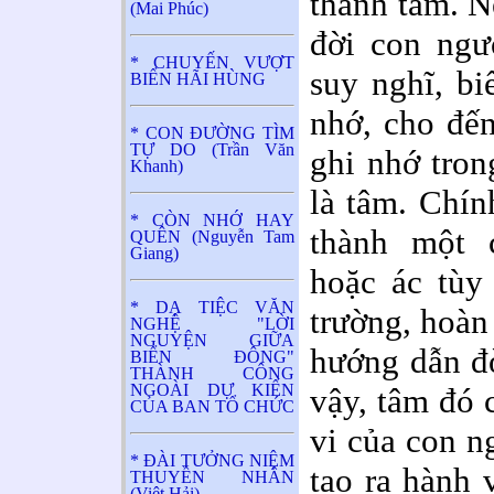
thành tâm. N
(Mai Phúc)
đời con ngườ
* CHUYẾN VƯỢT
suy nghĩ, bi
BIỂN HÃI HÙNG
nhớ, cho đến
* CON ĐƯỜNG TÌM
TỰ DO (Trần Văn
ghi nhớ tron
Khanh)
là tâm. Chín
* CÒN NHỚ HAY
thành một 
QUÊN (Nguyễn Tam
Giang)
hoặc ác tùy
* DẠ TIỆC VĂN
trường, hoàn 
NGHỆ "LỜI
NGUYỆN GIỮA
hướng dẫn đ
BIỂN ĐÔNG"
THÀNH CÔNG
NGOÀI DỰ KIẾN
vậy, tâm đó 
CỦA BAN TỔ CHỨC
vi của con n
* ĐÀI TƯỞNG NIỆM
tạo ra hành 
THUYỀN NHÂN
(Việt Hải)