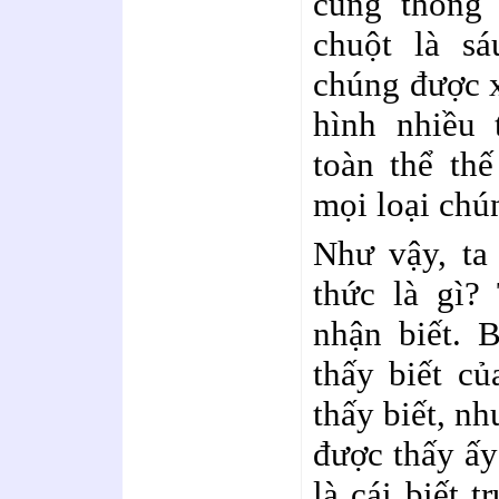
cũng thông
chuột là s
chúng được x
hình nhiều 
toàn thể thế
mọi loại chú
Như vậy, ta
thức là gì?
nhận biết. 
thấy biết củ
thấy biết, n
được thấy ấy
là cái biết t