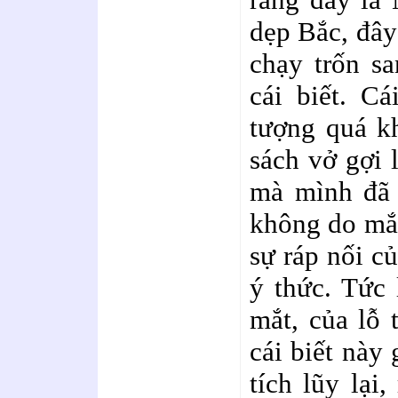
dẹp Bắc, đây
chạy trốn sa
cái biết. Cá
tượng quá k
sách vở gợi 
mà mình đã t
không do mắt
sự ráp nối củ
ý thức. Tức 
mắt, của lỗ t
cái biết này
tích lũy lại