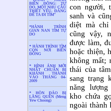
BIỂN ĐÔNG: TỰ
con người, 
DO, MỘT NHU CẦU
THIẾT YẾU, ĐÁNG
sanh và cũn
ĐỂ TA ĐI TÌM"
diệt mà chỉ
*HÀNH TRÌNH
GIAN NAN TÌM TỰ
cũng vậy, n
DO
được làm, đư
* HÀNH TRÌNH TÌM
hoặc thiện, 
CON NƠI BIỂN
ĐÔNG
không mất; 
* HÌNH ẢNH MỚI
thái của tâm
NHẤT CHUẨN BỊ
KHÁNH THÀNH
sang trạng 
VÀO THÁNG 04-
2009
năng lượng 
* HÒN ĐẢO BỊ
kho chứa gọ
LÃNG QUÊN (Meng
Yew Choong)
ngoài thành 