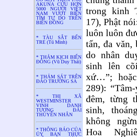
AKUNA CỨU HƠN
trong kinh
5000 NGƯỜI VIỆT
NAM VƯỢT BIỂN
TÌM TỰ DO TRÊN
17), Phật nó
BIỂN ĐÔNG
luôn luôn đượ
* TÀU SẮT BẾN
tấn, đa văn, 
TRE (Tú Minh)
do nhân duy
* THẢM KỊCH BIỂN
ĐÔNG (Vũ Duy Thái)
sinh lên cõ
xứ…”;
hoặ
* THẢM SÁT TRÊN
ĐẢO TRƯỜNG SA
289):
“Tâm-ý
* THỊ XÃ
đêm, từng t
WESTMINSTER
VINH DANH
sinh, thoán
TƯỢNG ĐÀI
THUYỀN NHÂN
không ngừ
Hoa Nghiêm
* THÔNG BÁO CỦA
ỦY BAN THỰC