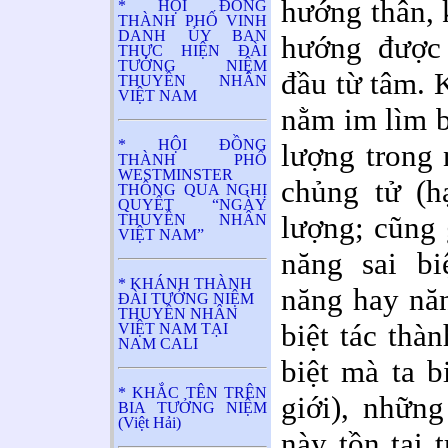
hướng thân, 
* HỘI ĐỒNG
THÀNH PHỐ VINH
DANH ỦY BAN
hướng được 
THỰC HIỆN ĐÀI
TƯỞNG NIỆM
đầu từ tâm. 
THUYỀN NHÂN
VIỆT NAM
nằm im lìm b
* HỘI ĐỒNG
lượng trong 
THÀNH PHỐ
WESTMINSTER
chủng tử (h
THÔNG QUA NGHỊ
QUYẾT “NGÀY
lượng; cũng 
THUYỀN NHÂN
VIỆT NAM”
năng sai bi
* KHÁNH THÀNH
năng hay năn
ĐÀI TƯỞNG NIỆM
THUYỀN NHÂN
biệt tác thà
VIỆT NAM TẠI
NAM CALI
biệt mà ta b
* KHẮC TÊN TRÊN
giới), nhữn
BIA TƯỞNG NIỆM
(Việt Hải)
này tồn tại 