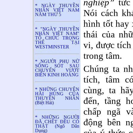
nghiệp”
tức 
* NGÀY THUYỀN
NHÂN VIỆT NAM
Nói cách khá
NĂM THỨ 5
hình tốt hay 
* "NGÀY THUYỀN
thái của nhữ
NHÂN VIỆT NAM"
TỔ CHỨC TRỌNG
THỂ TẠI
vi, được tíc
WESTMINSTER
trong tâm.
* NGƯỜI PHỤ NỮ
SỐNG SÓT SAU
Chúng ta nh
CHUYẾN VƯỢT
BIỂN KINH HOÀNG
tích, tâm c
cùng, ta hã
* NHỮNG CHUYỆN
HÃI HÙNG CỦA
THUYỀN NHÂN
đến, tầng h
(Biệt Hải)
chấp ngã v
* NHỮNG NGƯỜI
động bên ng
ĐÃ CHẾT ĐỀU CÓ
THẬT (Ngô Dân
của ý thức c
Dụng)