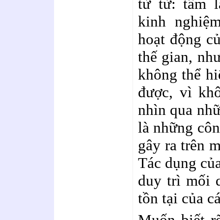
từ từ: tâm l
kinh nghiệ
hoạt động củ
thế gian, nh
không thể hi
được, vì kh
nhìn qua nhữ
là những côn
gây ra trên m
Tác dụng của 
duy trì mối 
tồn tại của c
Muốn biết rõ