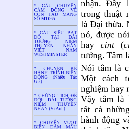
nhận. Đây l
* CÂU CHUYỆN
CẢM ĐỘNG VỀ
trong thuật 
CON TÀU MANG
SỐ MT065
là Đại thừa.
nó, được nó
* CẦU SIÊU BẠT
ĐỘ TẠI ĐÀI
TƯỞNG NIỆM
hay
cint
(
c
THUYỀN NHÂN
VIỆT NAM
tưởng. Tâm là
WESTMINSTER
Nói tâm là cá
* CHUYỆN KỂ
HÀNH TRÌNH BIỂN
Một cách t
ĐÔNG (Nhiều Tác
Giả)
nghiệm hay n
* CHỨNG TÍCH ĐỂ
Vậy tâm là 
ĐỜI: ĐÀI TƯỞNG
NIỆM THUYỀN
tất cả những
NHÂN (Vi Anh)
hành động và
* CHUYẾN VƯỢT
BIÊN ĐẪM MÁU