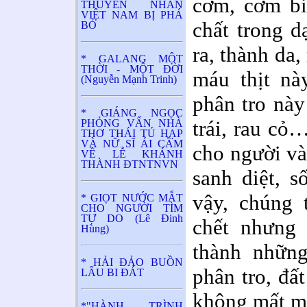
cơm, cơm bi
THUYỀN NHÂN
VIỆT NAM BỊ PHÁ
chất trong dạ
BỎ
ra, thành da,
* GALANG MỘT
THỜI - MỘT ĐỜI
máu thịt nà
(Nguyễn Mạnh Trinh)
phân tro này
* GIÁNG NGỌC
trái, rau cỏ
PHỎNG VẤN NHÀ
THƠ THÁI TÚ HẠP
VÀ NỮ SĨ ÁI CẦM
cho người và
VỀ LỄ KHÁNH
THÀNH ĐTNTNVN
sanh diệt, 
vậy, chúng 
* GIỌT NƯỚC MẮT
CHO NGƯỜI TÌM
TỰ DO (Lê Đinh
chết nhưng
Hùng)
thành những
* HẢI ĐẢO BUỒN
phân tro, đấ
LÂU BI ĐÁT
không mất mà
*"HÀNH TRÌNH