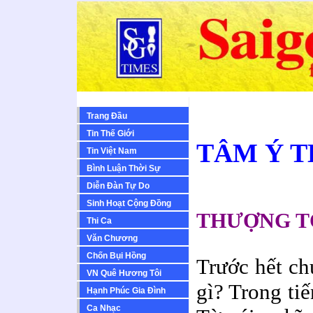
Trang Đầu
Tin Thế Giới
TÂM Ý 
Tin Việt Nam
Bình Luận Thời Sự
Diễn Ðàn Tự Do
Sinh Hoạt Cộng Ðồng
THƯỢNG T
Thi Ca
Văn Chương
Chốn Bụi Hồng
Trước hết ch
VN Quê Hương Tôi
gì? Trong tiế
Hạnh Phúc Gia Đình
Ca Nhạc