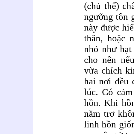
(chủ thể) ch
ngưỡng tôn g
này được hiể
thân, hoặc 
nhỏ như hạt 
cho nên nếu
vừa chích ki
hai nơi đều
lúc. Có cảm 
hồn. Khi hồn
nằm trơ khôn
linh hồn giố