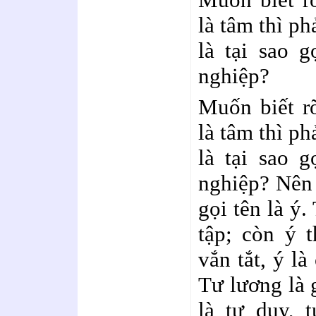
là tâm thì ph
là tại sao 
nghiệp?
Muốn biết rõ
là tâm thì ph
là tại sao 
nghiệp? Nên b
gọi tên là ý.
tập; còn ý t
vắn tắt, ý là
Tư lương là 
là tư duy, 