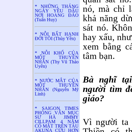
nó, mà chỉ l
* NHỮNG THÁNG
NGÀY YÊU DẤU
NƠI HOANG ĐẢO
khả năng dừn
(Tuấn Huy)
sát nó. Khôn
* NỖI BẤT HẠNH
hay xấu, như
ĐỜI TÔI (Thùy Yên)
xem bằng cá
* NỖI KHỔ CỦA
tâm bạn.
MỘT THUYỀN
NHÂN (Thy Vũ Thảo
Uyên)
Bà nghĩ tạ
* NƯỚC MẮT CỦA
MỘT THUYỀN
người tìm đ
NHÂN (Nguyễn Mỹ
Linh)
giáo?
* SAIGON TIMES
PHỎNG VẤN MỤC
SƯ HÀ JIMMY
Vì người ta 
CILLPAM 4 NĂM
CÓ MẶT TRÊN TÀU
Thiền có th
AKUNA CỨU HƠN