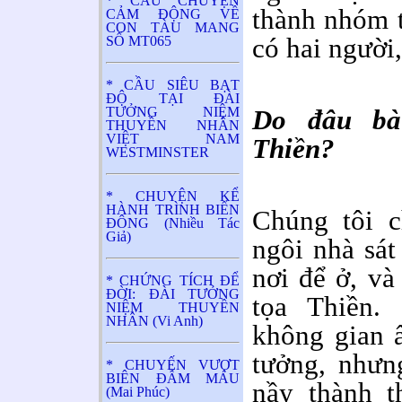
* CÂU CHUYỆN
thành nhóm t
CẢM ĐỘNG VỀ
CON TÀU MANG
có hai người,
SỐ MT065
* CẦU SIÊU BẠT
ĐỘ TẠI ĐÀI
TƯỞNG NIỆM
Do đâu bà
THUYỀN NHÂN
VIỆT NAM
Thiền?
WESTMINSTER
* CHUYỆN KỂ
HÀNH TRÌNH BIỂN
Chúng tôi c
ĐÔNG (Nhiều Tác
Giả)
ngôi nhà sát
nơi để ở, và
* CHỨNG TÍCH ĐỂ
ĐỜI: ĐÀI TƯỞNG
tọa Thiền.
NIỆM THUYỀN
NHÂN (Vi Anh)
không gian 
tưởng, nhưn
* CHUYẾN VƯỢT
BIÊN ĐẪM MÁU
nầy thành t
(Mai Phúc)