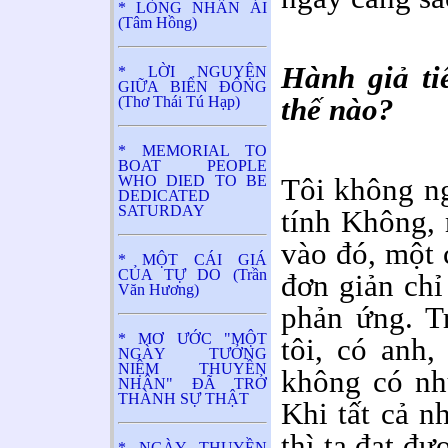
* LÒNG NHÂN ÁI
(Tâm Hồng)
Hành giả ti
* LỜI NGUYỆN
GIỮA BIỂN ĐÔNG
thế nào?
(Thơ Thái Tú Hạp)
* MEMORIAL TO
BOAT PEOPLE
WHO DIED TO BE
Tôi không ng
DEDICATED
SATURDAY
tính Không, 
vào đó, một 
* MỘT CÁI GIÁ
CỦA TỰ DO (Trần
đơn giản chỉ
Văn Hương)
phản ứng. T
* MƠ ƯỚC "MỘT
tôi, có anh,
NGÀY TƯỞNG
NIỆM THUYỀN
không có nh
NHÂN" ĐÃ TRỞ
THÀNH SỰ THẬT
Khi tất cả n
thì ta đạt đ
* NGÀY THUYỀN