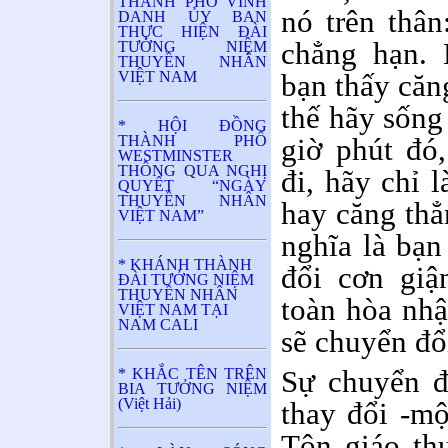
THÀNH PHỐ VINH
nó trên thân
DANH ỦY BAN
THỰC HIỆN ĐÀI
chẳng hạn. 
TƯỞNG NIỆM
THUYỀN NHÂN
VIỆT NAM
bạn thấy căn
thế hãy sống
* HỘI ĐỒNG
THÀNH PHỐ
giờ phút đó
WESTMINSTER
THÔNG QUA NGHỊ
đi, hãy chỉ l
QUYẾT “NGÀY
THUYỀN NHÂN
hay căng thẳ
VIỆT NAM”
nghĩa là bạ
* KHÁNH THÀNH
đổi cơn giậ
ĐÀI TƯỞNG NIỆM
THUYỀN NHÂN
toàn hòa nhậ
VIỆT NAM TẠI
NAM CALI
sẽ chuyển đổ
Sự chuyển đ
* KHẮC TÊN TRÊN
BIA TƯỞNG NIỆM
(Việt Hải)
thay đổi -mộ
Tôn giáo th