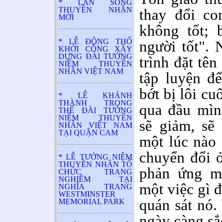
* LÀN SÓNG
THUYỀN NHÂN
thay đổi co
MỚI
không tốt; 
* LỄ ĐỘNG THỔ
người tốt". 
KHỞI CÔNG XÂY
DỰNG ĐÀI TƯỞNG
trình đặt tê
NIỆM THUYỀN
NHÂN VIỆT NAM
tập luyện để
bớt bị lôi cu
* LỄ KHÁNH
THÀNH TRỌNG
qua đầu mìn
THỂ ĐÀI TƯỞNG
NIỆM THUYỀN
sẽ giảm, sẽ
NHÂN VIỆT NAM
TẠI QUẬN CAM
một lúc nào 
chuyển đổi 
* LỄ TƯỞNG NIỆM
THUYỀN NHÂN TỔ
phản ứng mộ
CHỨC TRANG
NGHIÊM TẠI
một việc gì 
NGHĨA TRANG
WESTMINSTER
quán sát nó.
MEMORIAL PARK
ngày càng sắ