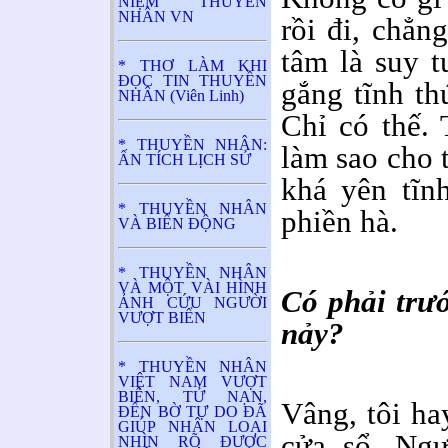
NIỆM THUYỀN
NHÂN VN
rồi đi, chẳn
tâm là suy 
* THƠ LÀM KHI
ĐỌC TIN THUYỀN
gắng tĩnh th
NHÂN (Viên Linh)
Chỉ có thế. 
* THUYỀN NHÂN:
làm sao cho 
ẤN TÍCH LỊCH SỬ
khá yên tĩn
* THUYỀN NHÂN
phiền hà.
VÀ BIỂN ĐỘNG
* THUYỀN NHÂN
VÀ MỘT VÀI HÌNH
Có phải trư
ẢNH CỨU NGƯỜI
VƯỢT BIỂN
nảy?
* THUYỀN NHÂN
VIỆT NAM VƯỢT
BIÊN, TỬ NẠN,
Vâng, tôi ha
ĐẾN BỜ TỰ DO ĐÃ
GIÚP NHÂN LOẠI
cửa sổ. Ngư
NHÌN RÕ ĐƯỢC