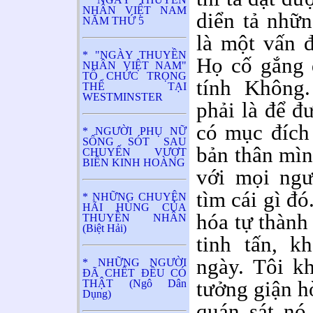
NHÂN VIỆT NAM
diển tả nhữn
NĂM THỨ 5
là một vấn đ
* "NGÀY THUYỀN
Họ cố gắng 
NHÂN VIỆT NAM"
TỔ CHỨC TRỌNG
tính Không
THỂ TẠI
WESTMINSTER
phải là để đư
có mục đích
* NGƯỜI PHỤ NỮ
SỐNG SÓT SAU
bản thân mìn
CHUYẾN VƯỢT
BIỂN KINH HOÀNG
với mọi ngư
tìm cái gì đ
* NHỮNG CHUYỆN
HÃI HÙNG CỦA
hóa tự thành
THUYỀN NHÂN
(Biệt Hải)
tinh tấn, k
ngày. Tôi k
* NHỮNG NGƯỜI
ĐÃ CHẾT ĐỀU CÓ
tưởng giận h
THẬT (Ngô Dân
Dụng)
quán sát nó