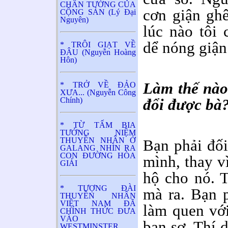
CHÂN TƯỚNG CỦA
cơn giận gh
CỘNG SẢN (Lý Đại
Nguyên)
lúc nào tôi 
dể nóng giận
* TRÔI GIẠT VỀ
ĐÂU (Nguyễn Hoàng
Hôn)
Làm thế nào 
* TRỞ VỀ ĐẢO
XƯA... (Nguyễn Công
Chính)
đổi được bà
* TỪ TẤM BIA
TƯỞNG NIỆM
THUYỀN NHÂN Ở
Bạn phải đối
GALANG NHÌN RA
CON ĐƯỜNG HÒA
mình, thay v
GIẢI
hộ cho nó. T
* TƯỢNG ĐÀI
mà ra. Bạn p
THUYỀN NHÂN
VIỆT NAM ĐÃ
làm quen vớ
CHÍNH THỨC ĐƯA
VÀO
bạn sợ. Thí 
WESTMINSTER