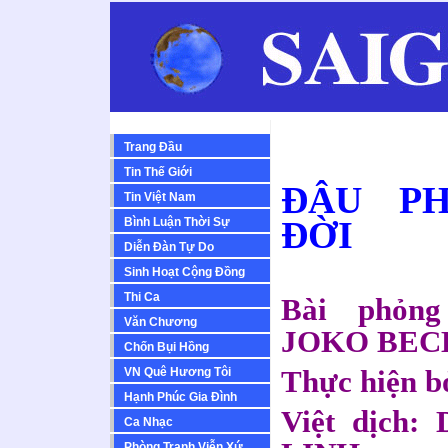
Trang Đầu
Tin Thế Giới
ĐÂU PH
Tin Việt Nam
ĐỜI
Bình Luận Thời Sự
Diễn Ðàn Tự Do
Sinh Hoạt Cộng Ðồng
Thi Ca
Bài phỏn
Văn Chương
JOKO BEC
Chốn Bụi Hồng
Thực hiện 
VN Quê Hương Tôi
Hạnh Phúc Gia Đình
Việt dịch
Ca Nhạc
Phòng Tranh Viễn Xứ