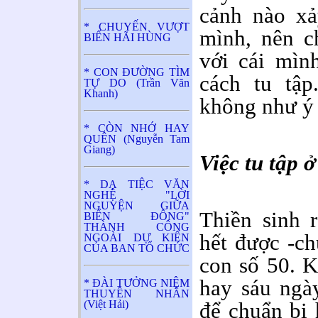
cảnh nào xả
* CHUYẾN VƯỢT
mình, nên c
BIỂN HÃI HÙNG
với cái mìn
* CON ĐƯỜNG TÌM
cách tu tập
TỰ DO (Trần Văn
Khanh)
không như ý 
* CÒN NHỚ HAY
QUÊN (Nguyễn Tam
Giang)
Việc tu tập 
* DẠ TIỆC VĂN
NGHỆ "LỜI
NGUYỆN GIỮA
Thiền sinh 
BIỂN ĐÔNG"
THÀNH CÔNG
hết được -ch
NGOÀI DỰ KIẾN
CỦA BAN TỔ CHỨC
con số 50. K
hay sáu ngà
* ĐÀI TƯỞNG NIỆM
THUYỀN NHÂN
(Việt Hải)
để chuẩn bị 