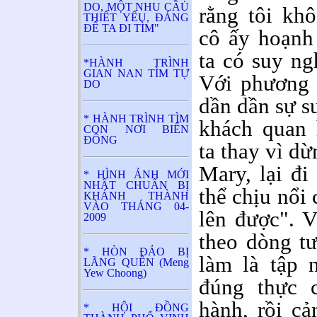
DO, MỘT NHU CẦU
rằng tôi kh
THIẾT YẾU, ĐÁNG
ĐỂ TA ĐI TÌM"
cô ấy hoạnh
ta có suy ng
*HÀNH TRÌNH
GIAN NAN TÌM TỰ
Với phương 
DO
dần dần sự su
* HÀNH TRÌNH TÌM
khách quan 
CON NƠI BIỂN
ĐÔNG
ta thay vì dừ
Mary, lại đi
* HÌNH ẢNH MỚI
NHẤT CHUẨN BỊ
thể chịu nổi 
KHÁNH THÀNH
VÀO THÁNG 04-
lên được". V
2009
theo dòng tư
* HÒN ĐẢO BỊ
làm là tập 
LÃNG QUÊN (Meng
Yew Choong)
đúng thực 
hành, rồi c
* HỘI ĐỒNG