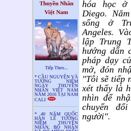
hóa học ở
Thuyền Nhân
Diego. Năm 
Việt Nam
sống ở Tr
Angeles. Và
lập Trung 
hướng dẩn c
pháp dạy củ
mở, đón nhậ
Tiếp Theo..
.
"Tôi sẽ tiếp 
* CẦU NGUYỆN VÀ
TƯỞNG NIỆM
NGÀY THUYỀN
xét thấy là 
NHÂN VIỆT NAM
NĂM 2016 TẠI NAM
nhìn để nhậ
CALI
chuyển đổ
người".
* 40 NĂM QUỐC
HẬN LỄ TƯỞNG
NIỆM THUYỀN
NHÂN, BỘ NHÂN