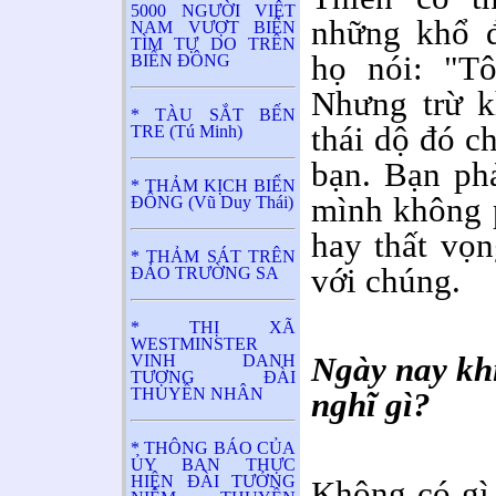
5000 NGƯỜI VIỆT
những khổ đ
NAM VƯỢT BIỂN
TÌM TỰ DO TRÊN
họ nói: "Tô
BIỂN ĐÔNG
Nhưng trừ kh
* TÀU SẮT BẾN
thái dộ đó c
TRE (Tú Minh)
bạn. Bạn phả
* THẢM KỊCH BIỂN
mình không 
ĐÔNG (Vũ Duy Thái)
hay thất vọn
* THẢM SÁT TRÊN
với chúng.
ĐẢO TRƯỜNG SA
* THỊ XÃ
WESTMINSTER
Ngày nay khi
VINH DANH
TƯỢNG ĐÀI
THUYỀN NHÂN
nghĩ gì?
* THÔNG BÁO CỦA
ỦY BAN THỰC
HIỆN ĐÀI TƯỞNG
Không có gì