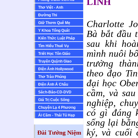
LINH
Thơ Việt - Anh
Ðường Thi
Charlotte J
Giữ Thơm Quê Mẹ
Y Khoa Tổng Quát
Bà bắt đầu t
Kiến Thức Luật Pháp
sau khi hoà
Tìm Hiểu Thuế Vụ
mình nuôi bố
Triết Học Tôn Giáo
trưởng thàn
Truyện Quỳnh Giao
Ðiện Ảnh Hollywood
theo đạo Ti
Thơ Trào Phúng
đại học Ober
Ðiện Ảnh Á Châu
cầm, và sau
Sách-Báo-CD-DVD
nghiệp, chu
Giá Trị Cuộc Sống
Chuyện Lạ 4 Phương
có gì đáng 
Ái Cầm - Thái Tú Hạp
sống lại bằn
ký, và cuối
Đài Tưởng Niệm