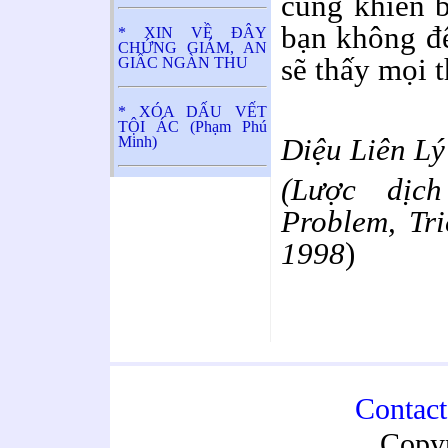
cũng khiến 
bạn không để
* XIN VỀ ĐÂY
CHỨNG GIÁM, AN
sẽ thấy mọi t
GIẤC NGÀN THU
* XÓA DẤU VẾT
TỘI ÁC (Phạm Phú
Diệu Liên Lý
Minh)
(Lược dịc
Problem, Tri
1998
)
Contac
Copy