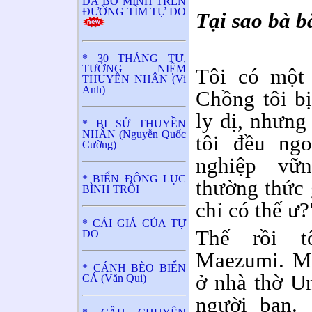
ĐÃ BỎ MÌNH TRÊN
ĐƯỜNG TÌM TỰ DO
Tại sao bà b
* 30 THÁNG TƯ,
TƯỞNG NIỆM
Tôi có một 
THUYỀN NHÂN (Vi
Anh)
Chồng tôi bị
ly dị, nhưng
* BI SỬ THUYỀN
NHÂN (Nguyễn Quốc
tôi đều ng
Cường)
nghiệp vữ
* BIỂN ĐÔNG LỤC
thường thức 
BÌNH TRÔI
chỉ có thế ư?
* CÁI GIÁ CỦA TỰ
Thế rồi t
DO
Maezumi. Mộ
* CÁNH BÈO BIỂN
ở nhà thờ Un
CẢ (Văn Qui)
người bạn. 