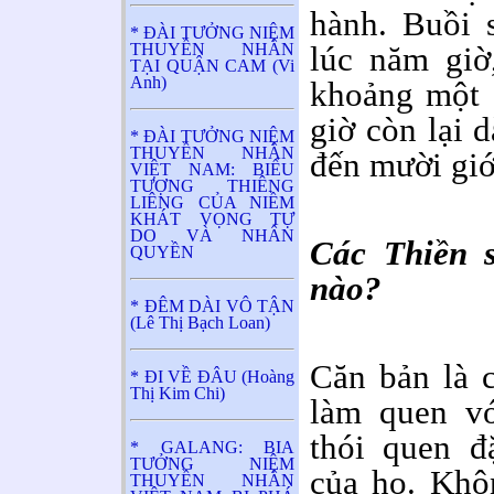
hành. Buồi 
* ĐÀI TƯỞNG NIỆM
THUYỀN NHÂN
lúc năm giờ
TẠI QUẬN CAM (Vi
Anh)
khoảng một g
giờ còn lại 
* ĐÀI TƯỞNG NIỆM
THUYỀN NHÂN
đến mười giớ
VIỆT NAM: BIỂU
TƯỢNG THIÊNG
LIÊNG CỦA NIỀM
KHÁT VỌNG TỰ
DO VÀ NHÂN
Các Thiền s
QUYỀN
nào?
* ĐÊM DÀI VÔ TẬN
(Lê Thị Bạch Loan)
Căn bản là 
* ĐI VỀ ĐÂU (Hoàng
Thị Kim Chi)
làm quen vớ
thói quen đ
* GALANG: BIA
TƯỞNG NIỆM
của họ. Khô
THUYỀN NHÂN