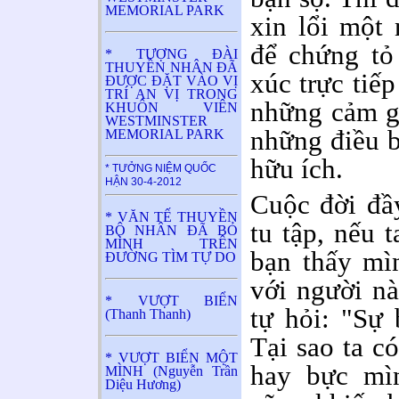
MEMORIAL PARK
xin lổi một
để chứng tỏ 
* TƯỢNG ĐÀI
THUYỀN NHÂN ĐÃ
xúc trực tiếp
ĐƯỢC ĐẶT VÀO VỊ
TRÍ AN VỊ TRONG
những cảm g
KHUÔN VIÊN
WESTMINSTER
những điều 
MEMORIAL PARK
hữu ích.
* TƯỞNG NIỆM QUỐC
HẬN 30-4-2012
Cuộc đời đầ
* VĂN TẾ THUYỀN
tu tập, nếu t
BỘ NHÂN ĐÃ BỎ
MÌNH TRÊN
bạn thấy mì
ĐƯỜNG TÌM TỰ DO
với người nà
* VƯỢT BIỂN
tự hỏi: "Sự 
(Thanh Thanh)
Tại sao ta c
* VƯỢT BIỂN MỘT
hay bực mìn
MÌNH (Nguyễn Trần
Diệu Hương)