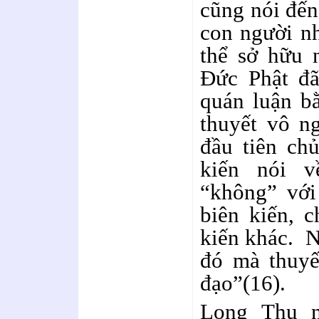
cũng nói đến
con người n
thể sở hữu 
Đức Phật đ
quán luận b
thuyết vô n
đầu tiên chủ
kiến nói v
“không” với
biên kiến, 
kiến khác. N
đó mà thuyế
đạo”(16).
Long Thụ n