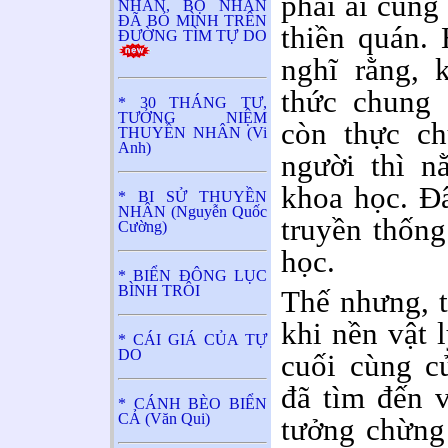
phải ai cũng
NHÂN, BỘ NHÂN
ĐÃ BỎ MÌNH TRÊN
thiền quán.
ĐƯỜNG TÌM TỰ DO
nghĩ rằng, 
thức chung 
* 30 THÁNG TƯ,
TƯỞNG NIỆM
còn thực ch
THUYỀN NHÂN (Vi
Anh)
người thì n
khoa học. Đâ
* BI SỬ THUYỀN
NHÂN (Nguyễn Quốc
truyền thống
Cường)
học.
* BIỂN ĐÔNG LỤC
BÌNH TRÔI
Thế nhưng, t
khi nền vật 
* CÁI GIÁ CỦA TỰ
DO
cuối cùng củ
đã tìm đến 
* CÁNH BÈO BIỂN
CẢ (Văn Qui)
tưởng chừng