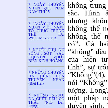
không trung
* NGÀY THUYỀN
NHÂN VIỆT NAM
sắc. Hình 
NĂM THỨ 5
nhưng khôn
* "NGÀY THUYỀN
không thể nó
NHÂN VIỆT NAM"
TỔ CHỨC TRỌNG
không thể n
THỂ TẠI
WESTMINSTER
có”. Cả ha
“không” đều 
* NGƯỜI PHỤ NỮ
SỐNG SÓT SAU
CHUYẾN VƯỢT
của hiện t
BIỂN KINH HOÀNG
tính”, sự tr
* NHỮNG CHUYỆN
“Không”(4). 
HÃI HÙNG CỦA
THUYỀN NHÂN
nói “Không” 
(Biệt Hải)
tượng. Long
* NHỮNG NGƯỜI
một pháp n
ĐÃ CHẾT ĐỀU CÓ
THẬT (Ngô Dân
duyên sinh. 
Dụng)