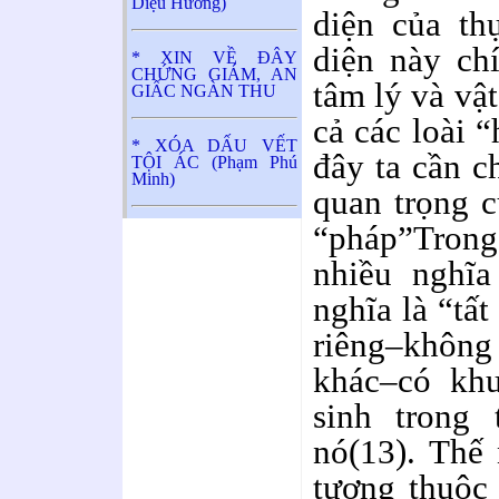
Diệu Hương)
diện của th
diện này chí
* XIN VỀ ĐÂY
CHỨNG GIÁM, AN
tâm lý và vật
GIẤC NGÀN THU
cả các loài 
* XÓA DẤU VẾT
đây ta cần c
TỘI ÁC (Phạm Phú
Minh)
quan trọng c
“pháp”Trong
nhiều nghĩ
nghĩa là “tất
riêng–không
khác–có khu
sinh trong
nó(13). Thế
tượng thuộc 