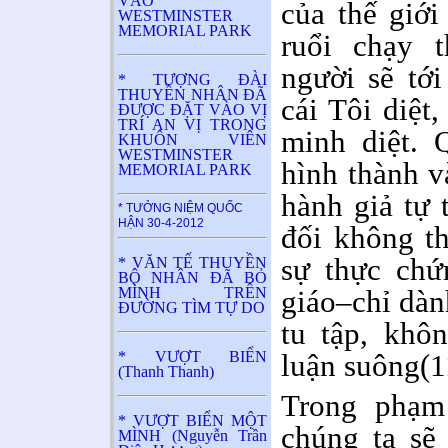
VÀO
của thế giới
WESTMINSTER
MEMORIAL PARK
ruổi chạy 
người sẽ tới
* TƯỢNG ĐÀI
THUYỀN NHÂN ĐÃ
cái Tôi diệt,
ĐƯỢC ĐẶT VÀO VỊ
TRÍ AN VỊ TRONG
minh diệt. Q
KHUÔN VIÊN
WESTMINSTER
hình thành v
MEMORIAL PARK
hành giả tự 
* TƯỞNG NIỆM QUỐC
HẬN 30-4-2012
đối không th
sự thực chứ
* VĂN TẾ THUYỀN
BỘ NHÂN ĐÃ BỎ
MÌNH TRÊN
giáo–chỉ dàn
ĐƯỜNG TÌM TỰ DO
tu tập, khô
* VƯỢT BIỂN
luận suông(1
(Thanh Thanh)
Trong phạm 
* VƯỢT BIỂN MỘT
chúng ta sẽ 
MÌNH (Nguyễn Trần