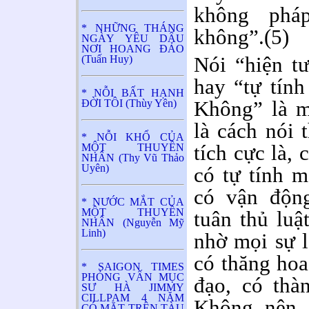
không phá
* NHỮNG THÁNG
không”.(5)
NGÀY YÊU DẤU
NƠI HOANG ĐẢO
Nói “hiện t
(Tuấn Huy)
hay “tự tính
* NỖI BẤT HẠNH
Không” là m
ĐỜI TÔI (Thùy Yên)
là cách nói 
* NỖI KHỔ CỦA
tích cực là,
MỘT THUYỀN
NHÂN (Thy Vũ Thảo
Uyên)
có tự tính m
có vận động
* NƯỚC MẮT CỦA
MỘT THUYỀN
tuân thủ luậ
NHÂN (Nguyễn Mỹ
Linh)
nhờ mọi sự l
có thăng hoa
* SAIGON TIMES
PHỎNG VẤN MỤC
đạo, có thà
SƯ HÀ JIMMY
CILLPAM 4 NĂM
Không nên m
CÓ MẶT TRÊN TÀU