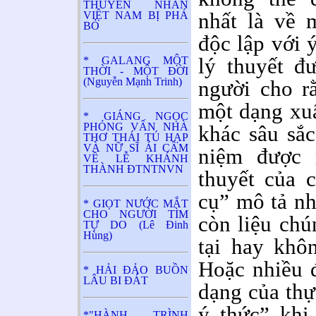
THUYỀN NHÂN
nhất là về 
VIỆT NAM BỊ PHÁ
BỎ
độc lập với 
lý thuyết đ
* GALANG MỘT
THỜI - MỘT ĐỜI
(Nguyễn Mạnh Trinh)
người cho rằ
một dạng xuấ
* GIÁNG NGỌC
PHỎNG VẤN NHÀ
khác sâu sắ
THƠ THÁI TÚ HẠP
VÀ NỮ SĨ ÁI CẦM
niệm được 
VỀ LỄ KHÁNH
THÀNH ĐTNTNVN
thuyết của 
cụ” mô tả n
* GIỌT NƯỚC MẮT
CHO NGƯỜI TÌM
còn liệu chú
TỰ DO (Lê Đinh
Hùng)
tại hay khô
Hoặc nhiều đ
* HẢI ĐẢO BUỒN
LÂU BI ĐÁT
dạng của thự
ý thức” khi
*"HÀNH TRÌNH