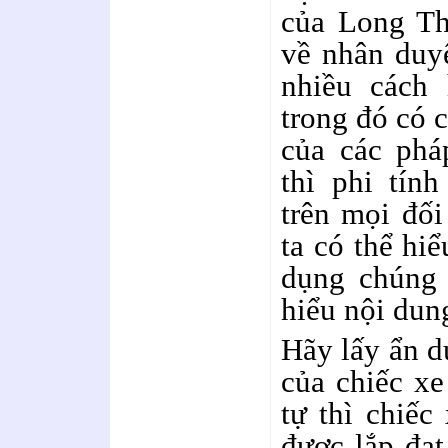
của Long Th
về nhân duy
nhiều cách 
trong đó có c
của các ph
thì phi tín
trên mọi đối
ta có thể hi
dụng chúng 
hiểu nội dun
Hãy lấy ẩn d
của chiếc xe
tự thì chiếc
được lắp đat