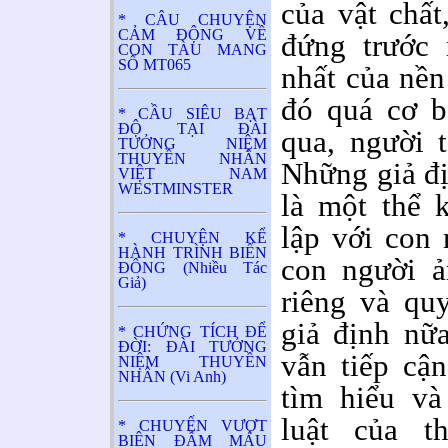
của vật chất
* CÂU CHUYỆN
CẢM ĐỘNG VỀ
đứng trước 
CON TÀU MANG
SỐ MT065
nhất của nền
đó quá cơ b
* CẦU SIÊU BẠT
ĐỘ TẠI ĐÀI
qua, người t
TƯỞNG NIỆM
THUYỀN NHÂN
Những giả địn
VIỆT NAM
WESTMINSTER
là một thể 
lập với con 
* CHUYỆN KỂ
HÀNH TRÌNH BIỂN
con người ả
ĐÔNG (Nhiều Tác
Giả)
riêng và qu
giả định nữa
* CHỨNG TÍCH ĐỂ
ĐỜI: ĐÀI TƯỞNG
vẫn tiếp cận
NIỆM THUYỀN
NHÂN (Vi Anh)
tìm hiểu và
luật của t
* CHUYẾN VƯỢT
BIÊN ĐẪM MÁU