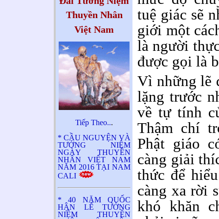
Đài Tưởng Niệm
tuệ giác sẽ n
Thuyền Nhân
giới một các
Việt Nam
là người thự
được gọi là 
Vì những lẽ 
lặng trước n
về tự tính c
Tiếp Theo..
.
Thậm chí tr
* CẦU NGUYỆN VÀ
Phật giáo c
TƯỞNG NIỆM
NGÀY THUYỀN
càng giải thí
NHÂN VIỆT NAM
NĂM 2016 TẠI NAM
thức để hiểu
CALI
càng xa rời 
* 40 NĂM QUỐC
khó khăn c
HẬN LỄ TƯỞNG
NIỆM THUYỀN