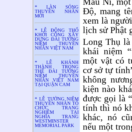
Mâu Ni, một 
* LÀN SÓNG
Độ, mang tê
THUYỀN NHÂN
MỚI
xem là người
lịch sử Phật 
* LỄ ĐỘNG THỔ
KHỞI CÔNG XÂY
DỰNG ĐÀI TƯỞNG
Long Thụ là 
NIỆM THUYỀN
NHÂN VIỆT NAM
khái niệm “
một vật có t
* LỄ KHÁNH
THÀNH TRỌNG
cơ sở tự tính
THỂ ĐÀI TƯỞNG
NIỆM THUYỀN
không nương
NHÂN VIỆT NAM
TẠI QUẬN CAM
kiện nào khá
được gọi là 
* LỄ TƯỞNG NIỆM
THUYỀN NHÂN TỔ
tính thì nó k
CHỨC TRANG
NGHIÊM TẠI
khác, nó cũ
NGHĨA TRANG
WESTMINSTER
nếu một tron
MEMORIAL PARK