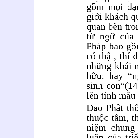
gồm mọi dạn
giới khách q
quan bên tro
từ ngữ của 
Pháp bao gồ
có thật, thí 
những khái n
hữu; hay “n
sinh con”(14
lên tính mâu 
Đạo Phật th
thuộc tâm, t
niệm chung 
luận của tri