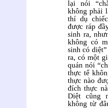
lại nói “ch
không phải l
thí dụ chiế
được ráp đầ
sinh ra, như
không có mộ
sinh có diệt”
ra, có một g
quán nói “ch
thực tế khôn
thực nào đượ
đích thực nà
Diệt cũng 
không từ đâu