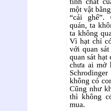
tính chất củ
một vật bằng
“cái ghế”.
quán, ta khô
ta không qua
Vì hạt chỉ c
với quan sát
quan sát hạt 
chưa ai mở 
Schrodinger
không có con
Cũng như kh
thì không c
mua.