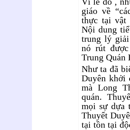
Vì lẽ đó , n
giáo về “cá
thực tại vật
Nội dung tiể
trung lý giải
nó rút được
Trung Quán 
Như ta đã biế
Duyên khởi 
mà Long Th
quán. Thuy
mọi sự dựa t
Thuyết Duyê
tại tồn tại đ