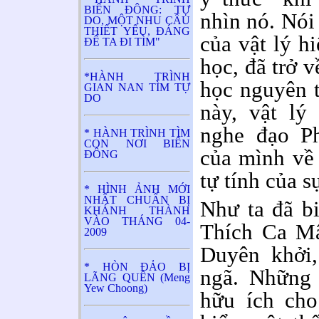
BIỂN ĐÔNG: TỰ
nhìn nó. Nói
DO, MỘT NHU CẦU
THIẾT YẾU, ĐÁNG
của vật lý hi
ĐỂ TA ĐI TÌM"
học, đã trở v
*HÀNH TRÌNH
học nguyên 
GIAN NAN TÌM TỰ
DO
này, vật lý
nghe đạo Ph
* HÀNH TRÌNH TÌM
CON NƠI BIỂN
của mình về 
ĐÔNG
tự tính của s
* HÌNH ẢNH MỚI
NHẤT CHUẨN BỊ
Như ta đã bi
KHÁNH THÀNH
VÀO THÁNG 04-
Thích Ca Mâ
2009
Duyên khởi
* HÒN ĐẢO BỊ
ngã. Những 
LÃNG QUÊN (Meng
Yew Choong)
hữu ích cho