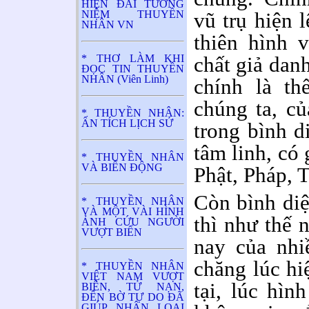
HIỆN ĐÀI TƯỞNG
NIỆM THUYỀN
vũ trụ hiện 
NHÂN VN
thiên hình v
* THƠ LÀM KHI
chất giả danh
ĐỌC TIN THUYỀN
NHÂN (Viên Linh)
chính là th
chúng ta, củ
* THUYỀN NHÂN:
ẤN TÍCH LỊCH SỬ
trong bình d
tâm linh, có 
* THUYỀN NHÂN
VÀ BIỂN ĐỘNG
Phật, Pháp, 
Còn bình diệ
* THUYỀN NHÂN
VÀ MỘT VÀI HÌNH
thì như thế 
ẢNH CỨU NGƯỜI
VƯỢT BIỂN
nay của nhi
chăng lúc hi
* THUYỀN NHÂN
VIỆT NAM VƯỢT
tại, lúc hìn
BIÊN, TỬ NẠN,
ĐẾN BỜ TỰ DO ĐÃ
GIÚP NHÂN LOẠI