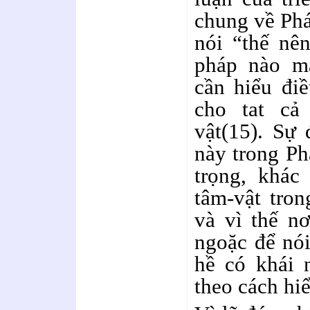
chung về Phá
nói “thế nê
pháp nào mà
cần hiểu điề
cho tat cả
vật(15). Sự 
này trong Ph
trọng, khác
tâm-vật tron
và vì thế n
ngoặc để nói
hề có khái 
theo cách hi