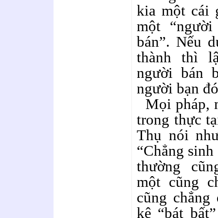
kia một cái 
một “người
bán”. Nếu d
thành thì 
người bán b
người bạn đó
Mọi pháp, m
trong thực t
Thụ nói như
“Chẳng sinh 
thường cũn
một cũng c
cũng chẳng 
kệ “bát bất”