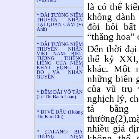
là có thể ki
không dành 
* ĐÀI TƯỞNG NIỆM
THUYỀN NHÂN
đòi hỏi bất
TẠI QUẬN CAM (Vi
Anh)
“thăng hoa” 
* ĐÀI TƯỞNG NIỆM
Đến thời đại
THUYỀN NHÂN
VIỆT NAM: BIỂU
thế kỷ XXI,
TƯỢNG THIÊNG
LIÊNG CỦA NIỀM
khác. Một 
KHÁT VỌNG TỰ
DO VÀ NHÂN
những biên g
QUYỀN
của vũ trụ 
* ĐÊM DÀI VÔ TẬN
nghịch lý, c
(Lê Thị Bạch Loan)
tả bằng
* ĐI VỀ ĐÂU (Hoàng
thường(2),m
Thị Kim Chi)
nhiều giả đị
* GALANG: BIA
không thể 
TƯỞNG NIỆM