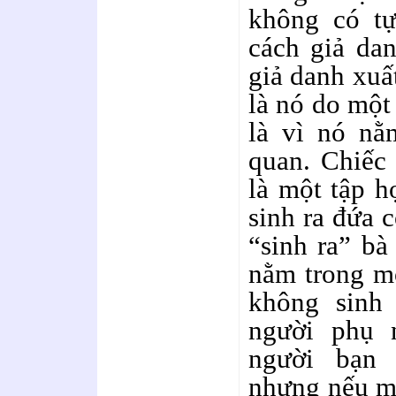
không có tự
cách giả dan
giả danh xuất
là nó do một
là vì nó nằ
quan. Chiếc
là một tập h
sinh ra đứa 
“sinh ra” b
nằm trong m
không sinh 
người phụ 
người bạn 
nhưng nếu m