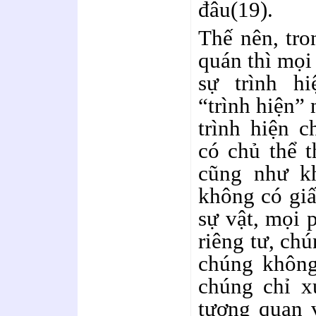
đâu(19).
Thế nên, tro
quán thì mọi
sự trình h
“trình hiện” 
trình hiện 
có chủ thể t
cũng như k
không có giấ
sự vật, mọi 
riêng tư, ch
chúng không 
chúng chỉ x
tương quan 