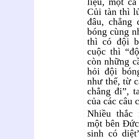
liệu, một cá
Củi tàn thì l
đâu, chẳng 
bóng cùng nh
thì có đội b
cuộc thì “đ
còn những cầ
hỏi đội bón
như thế, từ 
chẳng đi”, t
của các câu c
Nhiều thắc 
một bên Đức
sinh có diệ