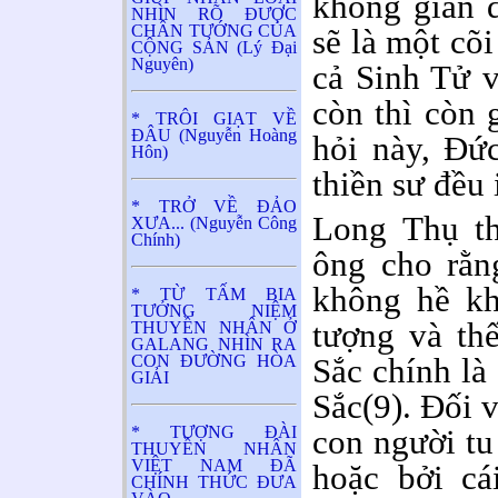
không gian đ
NHÌN RÕ ĐƯỢC
CHÂN TƯỚNG CỦA
sẽ là một cõ
CỘNG SẢN (Lý Đại
Nguyên)
cả Sinh Tử 
còn thì còn 
* TRÔI GIẠT VỀ
ĐÂU (Nguyễn Hoàng
hỏi này, Đứ
Hôn)
thiền sư đều 
* TRỞ VỀ ĐẢO
Long Thụ th
XƯA... (Nguyễn Công
Chính)
ông cho rằn
không hề kh
* TỪ TẤM BIA
TƯỞNG NIỆM
tượng và thế
THUYỀN NHÂN Ở
GALANG NHÌN RA
CON ĐƯỜNG HÒA
Sắc chính là
GIẢI
Sắc(9). Đối 
* TƯỢNG ĐÀI
con người tu
THUYỀN NHÂN
VIỆT NAM ĐÃ
hoặc bởi c
CHÍNH THỨC ĐƯA