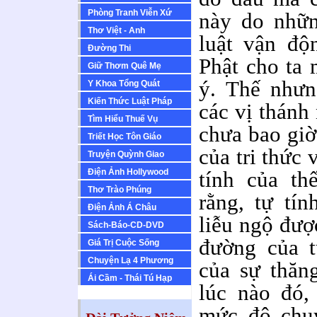
Phòng Tranh Viễn Xứ
này do nhữn
Thơ Việt - Anh
luật vận độn
Ðường Thi
Phật cho ta 
Giữ Thơm Quê Mẹ
ý. Thế nhưn
Y Khoa Tổng Quát
Kiến Thức Luật Pháp
các vị thánh
Tìm Hiểu Thuế Vụ
chưa bao giờ
Triết Học Tôn Giáo
của tri thức 
Truyện Quỳnh Giao
Ðiện Ảnh Hollywood
tính của th
Thơ Trào Phúng
rằng, tự tí
Ðiện Ảnh Á Châu
liễu ngộ đượ
Sách-Báo-CD-DVD
đường của t
Giá Trị Cuộc Sống
Chuyện Lạ 4 Phương
của sự thăn
Ái Cầm - Thái Tú Hạp
lúc nào đó,
mức độ chuy