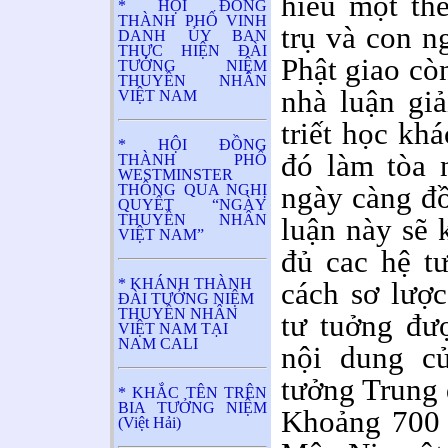
hiểu một th
* HỘI ĐỒNG
THÀNH PHỐ VINH
trụ và con n
DANH ỦY BAN
THỰC HIỆN ĐÀI
Phật giao còn
TƯỞNG NIỆM
THUYỀN NHÂN
nhà luận giả
VIỆT NAM
triết học kh
* HỘI ĐỒNG
đó làm tòa n
THÀNH PHỐ
WESTMINSTER
ngày càng đồ
THÔNG QUA NGHỊ
QUYẾT “NGÀY
THUYỀN NHÂN
luận này sẽ 
VIỆT NAM”
đủ cac hệ t
* KHÁNH THÀNH
cách sơ lược
ĐÀI TƯỞNG NIỆM
THUYỀN NHÂN
tư tuởng đư
VIỆT NAM TẠI
NAM CALI
nội dung củ
tưởng Trung 
* KHẮC TÊN TRÊN
BIA TƯỞNG NIỆM
Khoảng 700 
(Việt Hải)