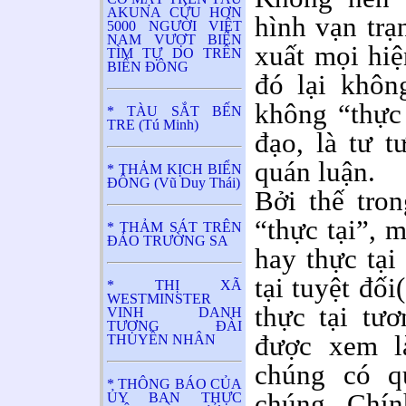
AKUNA CỨU HƠN
hình vạn trạ
5000 NGƯỜI VIỆT
NAM VƯỢT BIỂN
xuất mọi hi
TÌM TỰ DO TRÊN
BIỂN ĐÔNG
đó lại khôn
không “thực 
* TÀU SẮT BẾN
TRE (Tú Minh)
đạo, là tư 
quán luận.
* THẢM KỊCH BIỂN
ĐÔNG (Vũ Duy Thái)
Bởi thế tron
“thực tại”, m
* THẢM SÁT TRÊN
ĐẢO TRƯỜNG SA
hay thực tại
tại tuyệt đối
* THỊ XÃ
WESTMINSTER
thực tại tư
VINH DANH
TƯỢNG ĐÀI
được xem là
THUYỀN NHÂN
chúng có q
* THÔNG BÁO CỦA
chúng. Chín
ỦY BAN THỰC