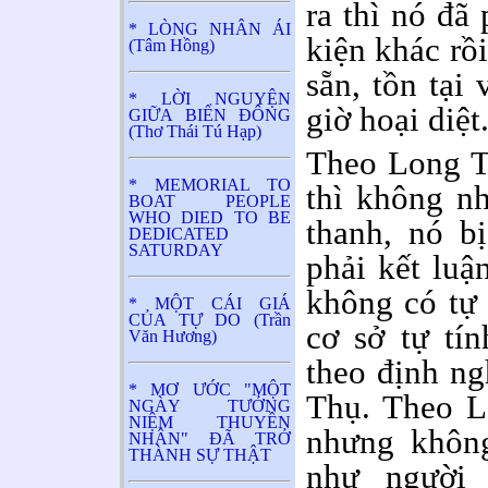
ra thì nó đã
* LÒNG NHÂN ÁI
kiện khác rồi
(Tâm Hồng)
sẵn, tồn tại
* LỜI NGUYỆN
giờ hoại diệt
GIỮA BIỂN ĐÔNG
(Thơ Thái Tú Hạp)
Theo Long Th
* MEMORIAL TO
thì không nh
BOAT PEOPLE
WHO DIED TO BE
thanh, nó bị
DEDICATED
SATURDAY
phải kết luậ
không có tự 
* MỘT CÁI GIÁ
CỦA TỰ DO (Trần
cơ sở tự tí
Văn Hương)
theo định ng
* MƠ ƯỚC "MỘT
Thụ. Theo L
NGÀY TƯỞNG
NIỆM THUYỀN
nhưng không
NHÂN" ĐÃ TRỞ
THÀNH SỰ THẬT
như người 