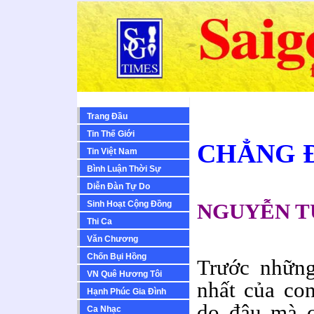
Trang Đầu
Tin Thế Giới
CHẲNG 
Tin Việt Nam
Bình Luận Thời Sự
Diễn Ðàn Tự Do
Sinh Hoạt Cộng Ðồng
NGUYỄN T
Thi Ca
Văn Chương
Chốn Bụi Hồng
Trước những
VN Quê Hương Tôi
nhất của co
Hạnh Phúc Gia Đình
do đâu mà c
Ca Nhạc