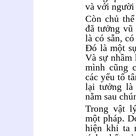
và với người
Còn chủ thể 
đã tưởng vũ 
là có sẵn, có
Đó là một sự
Và sự nhầm l
mình cũng c
các yếu tố t
lại tưởng là
nằm sau chún
Trong vật lý
một pháp. Do
hiện khi ta