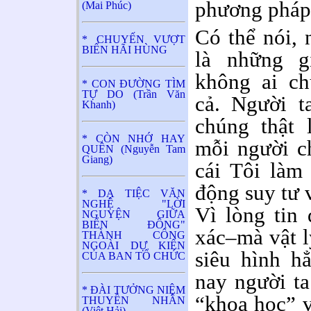
phương pháp 
(Mai Phúc)
Có thể nói, 
* CHUYẾN VƯỢT
BIỂN HÃI HÙNG
là những g
không ai c
* CON ĐƯỜNG TÌM
TỰ DO (Trần Văn
cả. Người t
Khanh)
chúng thật 
* CÒN NHỚ HAY
mỗi người c
QUÊN (Nguyễn Tam
Giang)
cái Tôi làm
động suy tư 
* DẠ TIỆC VĂN
NGHỆ "LỜI
Vì lòng tin
NGUYỆN GIỮA
BIỂN ĐÔNG"
xác–mà vật l
THÀNH CÔNG
NGOÀI DỰ KIẾN
siêu hình h
CỦA BAN TỔ CHỨC
nay người ta
* ĐÀI TƯỞNG NIỆM
“khoa học” v
THUYỀN NHÂN
(Việt Hải)