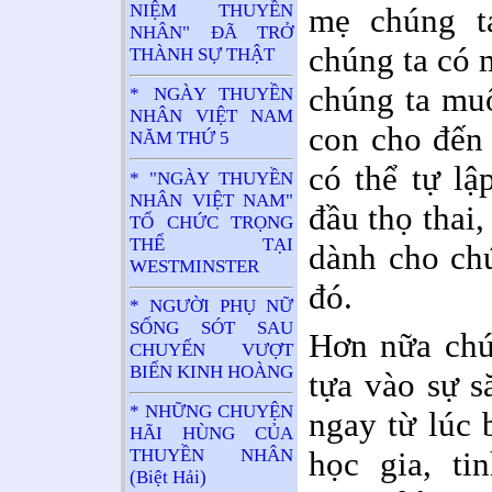
NIỆM THUYỀN
mẹ chúng t
NHÂN" ĐÃ TRỞ
chúng ta có 
THÀNH SỰ THẬT
chúng ta mu
* NGÀY THUYỀN
NHÂN VIỆT NAM
con cho đến 
NĂM THỨ 5
có thể tự lậ
* "NGÀY THUYỀN
NHÂN VIỆT NAM"
đầu thọ thai
TỔ CHỨC TRỌNG
THỂ TẠI
dành cho chú
WESTMINSTER
đó.
* NGƯỜI PHỤ NỮ
SỐNG SÓT SAU
Hơn nữa chú
CHUYẾN VƯỢT
BIỂN KINH HOÀNG
tựa vào sự s
* NHỮNG CHUYỆN
ngay từ lúc 
HÃI HÙNG CỦA
THUYỀN NHÂN
học gia, ti
(Biệt Hải)