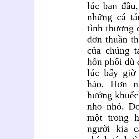
lúc ban đầu,
những cá tá
tình thương 
đơn thuần t
của chúng t
hôn phối dù 
lúc bấy giờ
hảo. Hơn n
hướng khuếch
nho nhỏ. Do
một trong h
người kia c