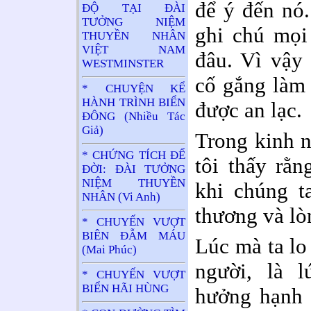
để ý đến nó.
ĐỘ TẠI ĐÀI
TƯỞNG NIỆM
ghi chú mọi
THUYỀN NHÂN
VIỆT NAM
đâu. Vì vậy 
WESTMINSTER
cố gắng làm 
* CHUYỆN KỂ
HÀNH TRÌNH BIỂN
được an lạc.
ĐÔNG (Nhiều Tác
Giả)
Trong kinh n
* CHỨNG TÍCH ĐỂ
tôi thấy rằn
ĐỜI: ĐÀI TƯỞNG
NIỆM THUYỀN
khi chúng t
NHÂN (Vi Anh)
thương và lòn
* CHUYẾN VƯỢT
BIÊN ĐẪM MÁU
Lúc mà ta lo
(Mai Phúc)
người, là 
* CHUYẾN VƯỢT
BIỂN HÃI HÙNG
hưởng hạnh 