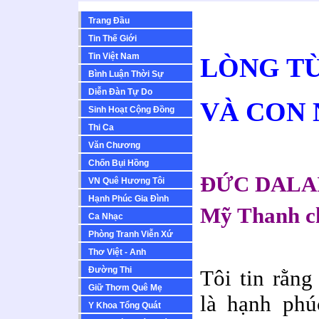
Trang Đầu
Tin Thế Giới
Tin Việt Nam
LÒNG TỪ
Bình Luận Thời Sự
Diễn Ðàn Tự Do
VÀ CON
Sinh Hoạt Cộng Ðồng
Thi Ca
Văn Chương
Chốn Bụi Hồng
ĐỨC DALA
VN Quê Hương Tôi
Hạnh Phúc Gia Đình
Mỹ Thanh c
Ca Nhạc
Phòng Tranh Viễn Xứ
Thơ Việt - Anh
Ðường Thi
Tôi tin rằng
Giữ Thơm Quê Mẹ
là hạnh phú
Y Khoa Tổng Quát