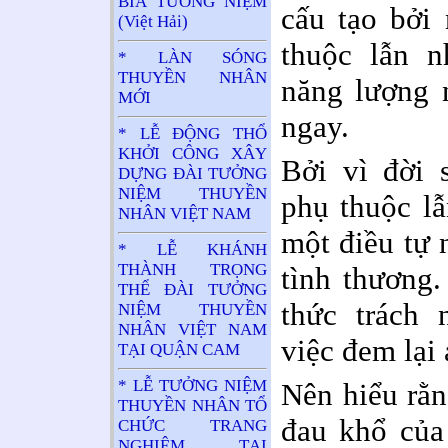
BIA TƯỞNG NIỆM
cấu tạo bởi
(Việt Hải)
thuộc lẫn 
* LÀN SÓNG
THUYỀN NHÂN
năng lượng n
MỚI
ngay.
* LỄ ĐỘNG THỔ
KHỞI CÔNG XÂY
Bởi vì đời 
DỰNG ĐÀI TƯỞNG
NIỆM THUYỀN
phụ thuộc lẫ
NHÂN VIỆT NAM
một điều tự 
* LỄ KHÁNH
THÀNH TRỌNG
tình thương.
THỂ ĐÀI TƯỞNG
thức trách 
NIỆM THUYỀN
NHÂN VIỆT NAM
việc đem lại
TẠI QUẬN CAM
* LỄ TƯỞNG NIỆM
Nên hiểu rằn
THUYỀN NHÂN TỔ
đau khổ của
CHỨC TRANG
NGHIÊM TẠI