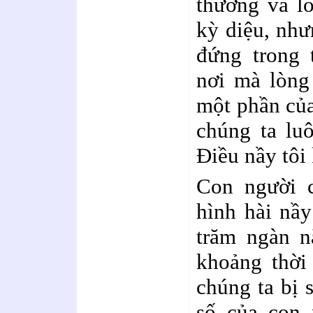
thương và lò
kỳ diệu, nh
đứng trong 
nơi mà lòng
một phần của
chúng ta lu
Điều nầy tôi
Con người c
hình hài nầ
trăm ngàn n
khoảng thời
chúng ta bị 
số của con 