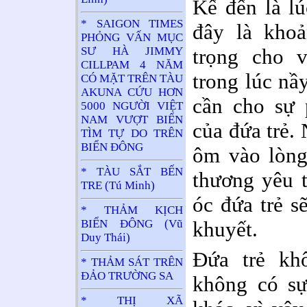
Kế đến là lú
* SAIGON TIMES
đây là khoả
PHỎNG VẤN MỤC
trọng cho v
SƯ HÀ JIMMY
CILLPAM 4 NĂM
trong lúc nầy
CÓ MẶT TRÊN TÀU
AKUNA CỨU HƠN
cần cho sự 
5000 NGƯỜI VIỆT
NAM VƯỢT BIỂN
của đứa trẻ.
TÌM TỰ DO TRÊN
BIỂN ĐÔNG
ôm vào lòng
* TÀU SẮT BẾN
thương yêu t
TRE (Tú Minh)
óc đứa trẻ s
* THẢM KỊCH
khuyết.
BIỂN ĐÔNG (Vũ
Duy Thái)
Đứa trẻ kh
* THẢM SÁT TRÊN
ĐẢO TRƯỜNG SA
không có s
* THỊ XÃ