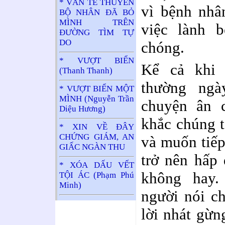
* VĂN TẾ THUYỀN
vì bệnh nhâ
BỘ NHÂN ĐÃ BỎ
MÌNH TRÊN
việc lành 
ĐƯỜNG TÌM TỰ
DO
chóng.
* VƯỢT BIỂN
Kể cả khi 
(Thanh Thanh)
thường ngà
* VƯỢT BIỂN MỘT
MÌNH (Nguyễn Trần
chuyện ân c
Diệu Hương)
khắc chúng 
* XIN VỀ ĐÂY
CHỨNG GIÁM, AN
và muốn tiếp
GIẤC NGÀN THU
trở nên hấp 
* XÓA DẤU VẾT
không hay.
TỘI ÁC (Phạm Phú
Minh)
người nói ch
lời nhát gừn