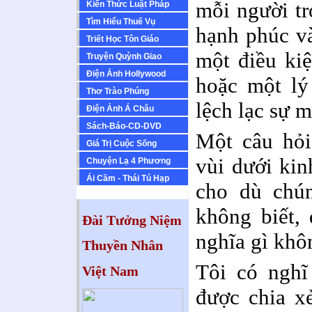
mỗi người t
Kiến Thức Luật Pháp
Tìm Hiểu Thuế Vụ
hạnh phúc v
Triết Học Tôn Giáo
một điều kiệ
Truyện Quỳnh Giao
Ðiện Ảnh Hollywood
hoặc một lý
Thơ Trào Phúng
lệch lạc sự 
Ðiện Ảnh Á Châu
Sách-Báo-CD-DVD
Một câu hỏi
Giá Trị Cuộc Sống
vùi dưới kin
Chuyện Lạ 4 Phương
Ái Cầm - Thái Tú Hạp
cho dù chún
không biết,
Đài Tưởng Niệm
nghĩa gì khô
Thuyền Nhân
Tôi có nghĩ
Việt Nam
được chia x