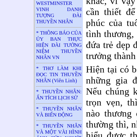
khác, vì vậy
WESTMINSTER
cần thiết đ
VINH DANH
TƯỢNG ĐÀI
phúc của tu
THUYỀN NHÂN
tình thương,
* THÔNG BÁO CỦA
ỦY BAN THỰC
đứa trẻ dẹp 
HIỆN ĐÀI TƯỞNG
NIỆM THUYỀN
trưởng thành
NHÂN VN
Hiện tại có b
* THƠ LÀM KHI
ĐỌC TIN THUYỀN
những gia đ
NHÂN (Viên Linh)
Nếu chúng k
* THUYỀN NHÂN:
ẤN TÍCH LỊCH SỬ
trọn vẹn, th
* THUYỀN NHÂN
nào thương 
VÀ BIỂN ĐỘNG
thường thì, 
* THUYỀN NHÂN
VÀ MỘT VÀI HÌNH
hiểu được t