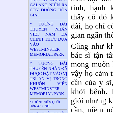
GALANG NHÌN RA
tình, hạnh 
CON ĐƯỜNG HÒA
thầy cô đó 
GIẢI
dài, họ chỉ c
* TƯỢNG ĐÀI
THUYỀN NHÂN
gian ngắn thô
VIỆT NAM ĐÃ
CHÍNH THỨC ĐƯA
Cũng như kh
VÀO
WESTMINSTER
bác sĩ tận t
MEMORIAL PARK
mong muốn h
* TƯỢNG ĐÀI
THUYỀN NHÂN ĐÃ
vậy họ cảm t
ĐƯỢC ĐẶT VÀO VỊ
TRÍ AN VỊ TRONG
cần của y sĩ
KHUÔN VIÊN
WESTMINSTER
khỏi bệnh. 
MEMORIAL PARK
giỏi nhưng k
* TƯỞNG NIỆM QUỐC
HẬN 30-4-2012
cần, niềm n