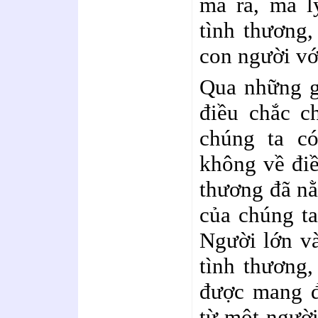
mà ra, mà l
tình thương,
con người vớ
Qua những gì
điều chắc c
chúng ta c
không về điề
thương đã nằ
của chúng ta
Người lớn v
tình thương,
được mang đ
từ một người