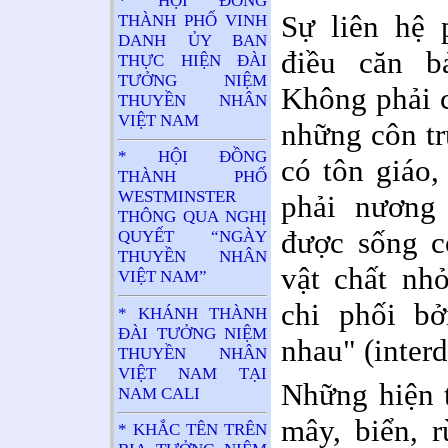
* HỘI ĐỒNG
Sự liên hệ 
THÀNH PHỐ VINH
DANH ỦY BAN
điều căn b
THỰC HIỆN ĐÀI
TƯỞNG NIỆM
Không phải c
THUYỀN NHÂN
VIỆT NAM
những côn tr
* HỘI ĐỒNG
có tôn giáo,
THÀNH PHỐ
WESTMINSTER
phải nương
THÔNG QUA NGHỊ
được sống c
QUYẾT “NGÀY
THUYỀN NHÂN
vật chất nh
VIỆT NAM”
chi phối bở
* KHÁNH THÀNH
ĐÀI TƯỞNG NIỆM
nhau" (inter
THUYỀN NHÂN
VIỆT NAM TẠI
Những hiện t
NAM CALI
mây, biển, 
* KHẮC TÊN TRÊN