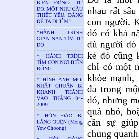
BIỂN ĐÔNG: TỰ
nhau rất sâu
DO, MỘT NHU CẦU
THIẾT YẾU, ĐÁNG
con người. K
ĐỂ TA ĐI TÌM"
đó có khả n
*HÀNH TRÌNH
GIAN NAN TÌM TỰ
dù người đó 
DO
kẻ đó cũng 
* HÀNH TRÌNH
TÌM CON NƠI BIỂN
chỉ có một 
ĐÔNG
khỏe mạnh, 
* HÌNH ẢNH MỚI
NHẤT CHUẨN BỊ
đa trong mộ
KHÁNH THÀNH
đó, nhưng mộ
VÀO THÁNG 04-
2009
quá nhỏ, hoặ
* HÒN ĐẢO BỊ
cần sự giú
LÃNG QUÊN (Meng
Yew Choong)
chung quanh 