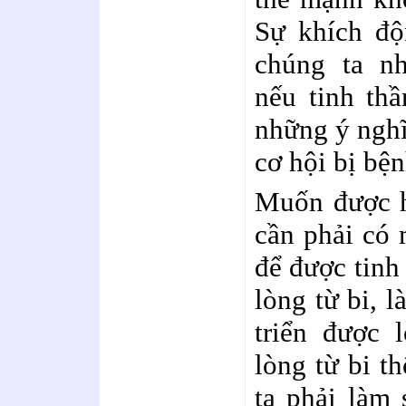
Sự khích độ
chúng ta nh
nếu tinh thầ
những ý nghĩ 
cơ hội bị bệ
Muốn được h
cần phải có 
để được tinh 
lòng từ bi, 
triển được 
lòng từ bi t
ta phải làm