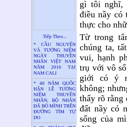
gì tôi nghĩ
điều nầy có t
thực cho nhữ
Từ trong tâ
Tiếp Theo..
.
* CẦU NGUYỆN
chúng ta, t
VÀ TƯỞNG NIỆM
vui, hạnh p
NGÀY THUYỀN
NHÂN VIỆT NAM
trụ với vô số
NĂM 2016 TẠI
NAM CALI
giới có ý 
* 40 NĂM QUỐC
không; nhưng
HẬN LỄ TƯỞNG
NIỆM THUYỀN
thấy rõ rằng 
NHÂN, BỘ NHÂN
ĐÃ BỎ MÌNH TRÊN
đất nầy có 
ĐƯỜNG TÌM TỰ
sống của mì
DO