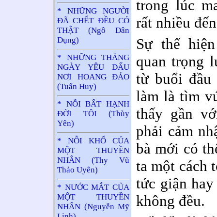
trong lúc m
* NHỮNG NGƯỜI
rất nhiều đến
ĐÃ CHẾT ĐỀU CÓ
THẬT (Ngô Dân
Dụng)
Sự thể hiện
* NHỮNG THÁNG
quan trọng l
NGÀY YÊU DẤU
từ buổi đầu 
NƠI HOANG ĐẢO
(Tuấn Huy)
làm là tìm v
* NỖI BẤT HẠNH
thấy gần vớ
ĐỜI TÔI (Thùy
Yên)
phải cảm nh
* NỖI KHỔ CỦA
bà mới có t
MỘT THUYỀN
NHÂN (Thy Vũ
ta một cách 
Thảo Uyên)
tức giận hay
* NƯỚC MẮT CỦA
không đều.
MỘT THUYỀN
NHÂN (Nguyễn Mỹ
Linh)