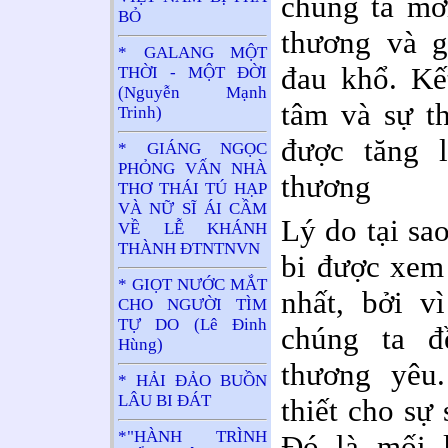
chúng ta mới
BỎ
thương và g
* GALANG MỘT
đau khổ. Kế
THỜI - MỘT ĐỜI
(Nguyễn Mạnh
tâm và sự t
Trinh)
được tăng l
* GIÁNG NGỌC
PHỎNG VẤN NHÀ
thương
THƠ THÁI TÚ HẠP
VÀ NỮ SĨ ÁI CẦM
Lý do tại sa
VỀ LỄ KHÁNH
THÀNH ĐTNTNVN
bi được xem
* GIỌT NƯỚC MẮT
nhất, bởi v
CHO NGƯỜI TÌM
TỰ DO (Lê Đinh
chúng ta 
Hùng)
thương yêu.
* HẢI ĐẢO BUỒN
LÂU BI ĐÁT
thiết cho sự
*"HÀNH TRÌNH
Đó là mối l