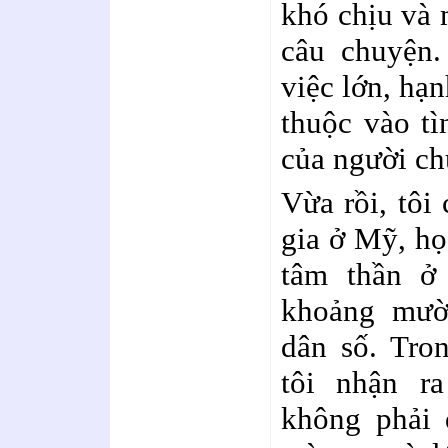
khó chịu và
câu chuyện.
việc lớn, hạ
thuộc vào t
của người ch
Vừa rồi, tôi
gia ở Mỹ, họ
tâm thần ở
khoảng mười
dân số. Tro
tôi nhận r
không phải 