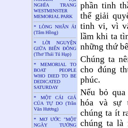
phần tinh t
NGHĨA TRANG
WESTMINSTER
thể giải qu
MEMORIAL PARK
tinh vi, vì 
* LÒNG NHÂN ÁI
(Tâm Hồng)
lầm khi ta t
* LỜI NGUYỆN
những thứ bê
GIỮA BIỂN ĐÔNG
(Thơ Thái Tú Hạp)
Chúng ta nê
* MEMORIAL TO
cho đúng th
BOAT PEOPLE
WHO DIED TO BE
phúc.
DEDICATED
SATURDAY
Nếu bỏ qua 
* MỘT CÁI GIÁ
hóa và sự t
CỦA TỰ DO (Trần
Văn Hương)
chúng ta ít 
* MƠ ƯỚC "MỘT
chúng ta là
NGÀY TƯỞNG