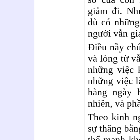
giảm đi. Nh
dù có những 
người vẫn gi
Điều nầy chứ
và lòng từ v
những việc k
những việc l
hàng ngày b
nhiên, và phầ
Theo kinh ng
sự thăng bằn
thể mạnh khỏ