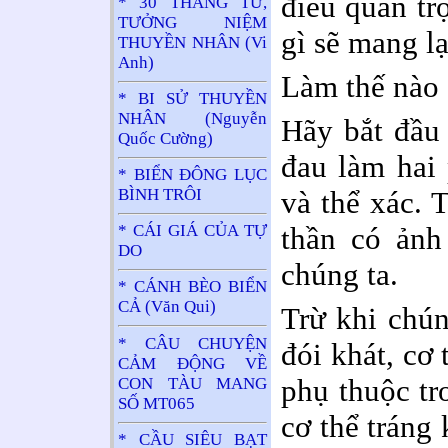
điều quan tr
* 30 THÁNG TƯ,
TƯỞNG NIỆM
gì sẽ mang l
THUYỀN NHÂN (Vi
Anh)
Làm thế nào 
* BI SỬ THUYỀN
NHÂN (Nguyễn
Hãy bắt đầu
Quốc Cường)
đau làm hai 
* BIỂN ĐÔNG LỤC
và thể xác. 
BÌNH TRÔI
thần có ảnh
* CÁI GIÁ CỦA TỰ
DO
chúng ta.
* CÁNH BÈO BIỂN
CẢ (Văn Qui)
Trừ khi chún
* CÂU CHUYỆN
đói khát, cơ 
CẢM ĐỘNG VỀ
phụ thuộc tr
CON TÀU MANG
SỐ MT065
cơ thể tráng
* CẦU SIÊU BẠT