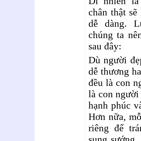
Dĩ nhiên là
chân thật sẽ
dễ dàng. L
chúng ta nê
sau đây:
Dù người đẹ
dễ thương ha
đều là con n
là con người
hạnh phúc v
Hơn nữa, mỗ
riêng để tr
sung sướng.