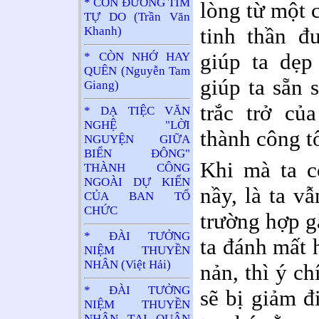
* CON ĐƯỜNG TÌM
lòng từ một 
TỰ DO (Trần Văn
tinh thần đ
Khanh)
giúp ta dẹp
* CÒN NHỚ HAY
QUÊN (Nguyễn Tam
giúp ta sẵn 
Giang)
trắc trở củ
* DẠ TIỆC VĂN
NGHỆ "LỜI
thành công t
NGUYỆN GIỮA
BIỂN ĐÔNG"
Khi mà ta c
THÀNH CÔNG
NGOÀI DỰ KIẾN
nầy, là ta v
CỦA BAN TỔ
CHỨC
trường hợp g
* ĐÀI TƯỞNG
ta đánh mất 
NIỆM THUYỀN
NHÂN (Việt Hải)
nản, thì ý c
* ĐÀI TƯỞNG
sẽ bị giảm đ
NIỆM THUYỀN
NHÂN TẠI QUẬN