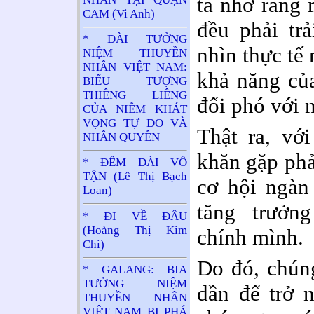
ta nhớ rằng
CAM (Vi Anh)
đều phải trả
* ĐÀI TƯỞNG
nhìn thực tế 
NIỆM THUYỀN
NHÂN VIỆT NAM:
khả năng của
BIỂU TƯỢNG
THIÊNG LIÊNG
đối phó với 
CỦA NIỀM KHÁT
VỌNG TỰ DO VÀ
Thật ra, vớ
NHÂN QUYỀN
khăn gặp phả
* ĐÊM DÀI VÔ
TẬN (Lê Thị Bạch
cơ hội ngàn
Loan)
tăng trưởn
* ĐI VỀ ĐÂU
(Hoàng Thị Kim
chính mình.
Chi)
Do đó, chúng
* GALANG: BIA
TƯỞNG NIỆM
dần để trở 
THUYỀN NHÂN
VIỆT NAM BỊ PHÁ