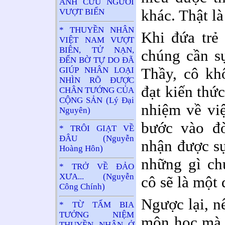
ẢNH CỨU NGƯỜI
khác. Thật l
VƯỢT BIỂN
* THUYỀN NHÂN
Khi đứa trẻ 
VIỆT NAM VƯỢT
BIÊN, TỬ NẠN,
chúng cần sự
ĐẾN BỜ TỰ DO ĐÃ
Thầy, cô kh
GIÚP NHÂN LOẠI
NHÌN RÕ ĐƯỢC
đạt kiến thứ
CHÂN TƯỚNG CỦA
CỘNG SẢN (Lý Đại
nhiệm về việ
Nguyên)
bước vào đờ
* TRÔI GIẠT VỀ
ĐÂU (Nguyễn
nhận được sự
Hoàng Hôn)
những gì ch
* TRỞ VỀ ĐẢO
XƯA... (Nguyễn
cô sẽ là một 
Công Chính)
Ngược lại, n
* TỪ TẤM BIA
TƯỞNG NIỆM
môn học mà 
THUYỀN NHÂN Ở