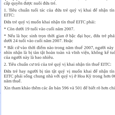
cấp quyền được nuôi đứa trẻ.
-
1. Tiêu chuẩn tuổi tác của đứa trẻ quý vị khai để nhận tín
h
EITC:
Đứa trẻ quý vị muốn khai nhận tín thuế EITC phải:
G
* Còn dưới 19 tuổi vào cuối năm 2007.
Ú
Ề
* Nếu là học sinh trọn thời gian ở bậc đại học, đứa trẻ phả
H
dưới 24 tuổi vào cuối năm 2007. Hoặc
* Bất cứ vào thời điểm nào trong năm thuế 2007, người này
nhìn nhận là bị tàn tật hoàn toàn và vĩnh viện, không kể tuổ
O
ê
của người này là bao nhiêu.
2. Tiêu chuẩn cư trú của trẻ quý vị khai nhận tín thuế EITC:
Đứa trẻ hay người bị tàn tật quý vị muốn khai để nhận tín
I
EITC phải sống chung nhà với quý vị ở Hoa Kỳ trong hơn 0
năm thuế.
N
Xin tham khảo thêm các ấn bản 596 và 501 để biết rõ hơn chi 
U
G
N