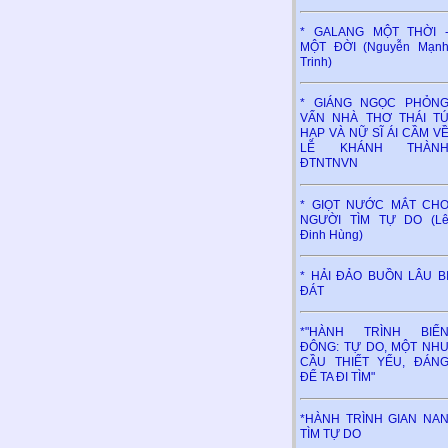
* GALANG MỘT THỜI 
MỘT ĐỜI (Nguyễn Mạn
Trinh)
* GIÁNG NGỌC PHỎN
VẤN NHÀ THƠ THÁI T
HẠP VÀ NỮ SĨ ÁI CẦM V
LỄ KHÁNH THÀN
ĐTNTNVN
* GIỌT NƯỚC MẮT CH
NGƯỜI TÌM TỰ DO (L
Đinh Hùng)
* HẢI ĐẢO BUỒN LÂU B
ĐÁT
*"HÀNH TRÌNH BIỂ
ĐÔNG: TỰ DO, MỘT NH
CẦU THIẾT YẾU, ĐÁN
ĐỂ TA ĐI TÌM"
*HÀNH TRÌNH GIAN NA
TÌM TỰ DO