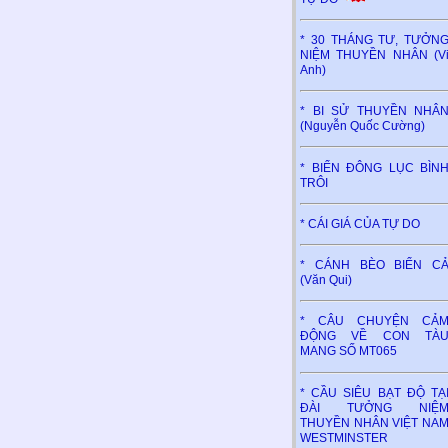
* 30 THÁNG TƯ, TƯỞN
NIỆM THUYỀN NHÂN (V
Anh)
* BI SỬ THUYỀN NHÂ
(Nguyễn Quốc Cường)
* BIỂN ĐÔNG LỤC BÌN
TRÔI
* CÁI GIÁ CỦA TỰ DO
* CÁNH BÈO BIỂN C
(Văn Qui)
* CÂU CHUYỆN CẢ
ĐỘNG VỀ CON TÀ
MANG SỐ MT065
* CẦU SIÊU BẠT ĐỘ TẠ
ĐÀI TƯỞNG NIỆ
THUYỀN NHÂN VIỆT NA
WESTMINSTER