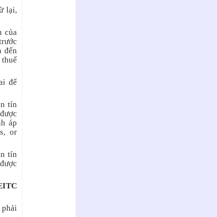
 lại,
n của
trước
n đến
 thuế
ai để
n tín
 được
nh áp
s, or
n tín
 được
 EITC
 phải