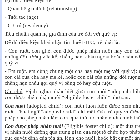
hội đủ 3 điều kiện về:
- Quan hệ gia đình (relationship)
M
- Tuổi tác (age)
- Cư trú (residency)
Tiêu chuẩn quan hệ gia đình của trẻ đối với quý vị:
M
N
Để đủ điều kiện khai nhận tín thuế EITC, trẻ phải là:
- Con ruột, con ghẻ, con được phép nhận nuôi hay con cá
những đối tượng vừa kể, chẳng hạn, cháu ngoại hoặc cháu nộ
M
T
quý vị.
G
M
- Em ruột, em cùng chung một cha hay một mẹ với quý vị; 
À
con cái của cha hay mẹ kế, hoặc con cái của những đối tượng
chẳng hạn cháu gọi quý vị bằng cô hay cậu ruột.
Ghi chú
: Định nghĩa phân biệt giữa con nuôi “adopted chil
ị
con được phép nhận nuôi “eligible foster child” như sau:
Con nuôi
(adopted child): con nuôi luôn luôn được xem nh
ị
ruột. Thuật ngữ “adopted child” chỉ một đứa trẻ quý vị được
pháp cho phép nhận làm con qua thủ tục nhận nuôi chính th
Con được phép nhận nuôi
(Eligible foster child): một đứa t
G
vị nhận nuôi dưỡng qua trung gian của một tổ chức hợp pháp
N
qua quyết định của tòa án, lệnh cho nuôi, hoặc bất cứ một án