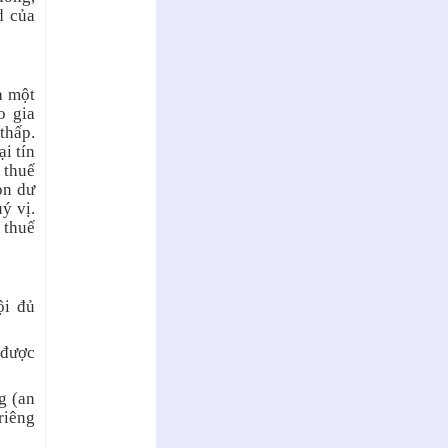
d của
à một
o gia
thấp.
ại tín
 thuế
òn dư
ý vị.
 thuế
ội đủ
 được
g (an
riêng