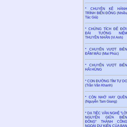
* CHUYỆN KỂ HÀN
TRÌNH BIỂN ĐÔNG (Nhiề
Tác Giả)
* CHỨNG TÍCH ĐỂ ĐỜI
ĐÀI TƯỞNG NIỆ
THUYỀN NHÂN (Vi Anh)
* CHUYẾN VƯỢT BIÊ
ĐẪM MÁU (Mai Phúc)
* CHUYẾN VƯỢT BIỂ
HÃI HÙNG
* CON ĐƯỜNG TÌM TỰ D
(Trần Văn Khanh)
* CÒN NHỚ HAY QUÊ
(Nguyễn Tam Giang)
* DẠ TIỆC VĂN NGHỆ "LỜ
NGUYỆN GIỮA BIỂ
ĐÔNG" THÀNH CÔN
NGOÀI DỰ KIẾN CỦA BA