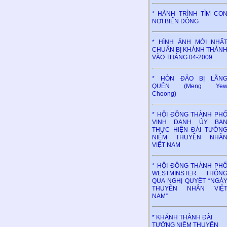
* HÀNH TRÌNH TÌM CO
NƠI BIỂN ĐÔNG
* HÌNH ẢNH MỚI NHẤ
CHUẨN BỊ KHÁNH THÀN
VÀO THÁNG 04-2009
* HÒN ĐẢO BỊ LÃN
QUÊN (Meng Ye
Choong)
* HỘI ĐỒNG THÀNH PH
VINH DANH ỦY BA
THỰC HIỆN ĐÀI TƯỞN
NIỆM THUYỀN NHÂ
VIỆT NAM
* HỘI ĐỒNG THÀNH PH
WESTMINSTER THÔN
QUA NGHỊ QUYẾT “NGÀ
THUYỀN NHÂN VIỆ
NAM”
* KHÁNH THÀNH ĐÀI
TƯỞNG NIỆM THUYỀN