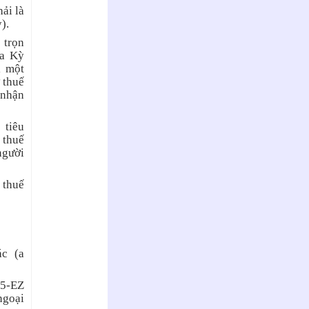
ải là
).
 trọn
oa Kỳ
i một
 thuế
 nhận
 tiêu
 thuế
người
 thuế
ác (a
55-EZ
ngoại