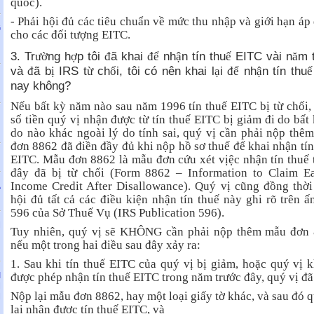
quốc).
- Phải hội đủ các tiêu chuẩn về mức thu nhập và giới hạn áp
G
cho các đối tượng EITC.
i
3. Tr
ng h
p tôi
ã khai
nh
n tín thu
EITC vài n
m 
ườ
ợ
đ
để
ậ
ế
ă
và
ã b
IRS t
ch
i, tôi có nên khai l
i
nh
n tín thu
đ
ị
ừ
ố
ạ
để
ậ
ế
N
nay không?
Nếu bất kỳ năm nào sau năm 1996 tín thuế EITC bị từ chối,
H
số tiền quý vị nhận được từ tín thuế EITC bị giảm đi do bất 
do nào khác ngoài lý do tính sai, quý vị cần phải nộp thê
đơn 8862 đã điền đầy đủ khi nộp hồ sơ thuế để khai nhận tín
EITC. Mẫu đơn 8862 là mẫu đơn cứu xét vịệc nhận tín thuế 
đây đã bị từ chối (Form 8862 – Information to Claim E
Income Credit After Disallowance). Quý vị cũng đồng thời
Ả
hội đủ tất cả các điều kiện nhận tín thuế này ghi rõ trên ấ
596 của Sở Thuế Vụ (IRS Publication 596).
M
Tuy nhiên, quý vị sẽ KHÔNG cần phải nộp thêm mẫu đơn
U
nếu một trong hai điều sau đây xảy ra:
1. Sau khi tín thuế EITC của quý vị bị giảm, hoặc quý vị 
I
được phép nhận tín thuế EITC trong năm trước đây, quý vị đã
M
Nộp lại mẫu đơn 8862, hay một loại giấy tờ khác, và sau đó q
M
lại nhận được tín thuế EITC, và