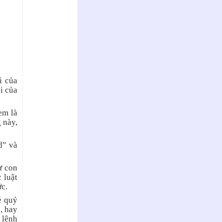
i của
i của
em là
 này,
d” và
ư con
 luật
ức.
rẻ quý
, hay
 lệnh