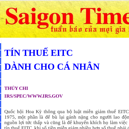
TÍN THUẾ EITC
DÀNH CHO CÁ NHÂN
THÚY CHI
IRS/SPEC/WWW.IRS.GOV
Quốc hội Hoa Kỳ thông qua bộ luật miễn giảm thuế EIT
1975, một phần là để bù lại gánh nặng cho người lao độ
nguồn lợi tức thấp và cũng là để khuyến khích họ làm việc 
tín thuế EITC, khi số tiền miễn giảm nhiều hơn số thuế phải 