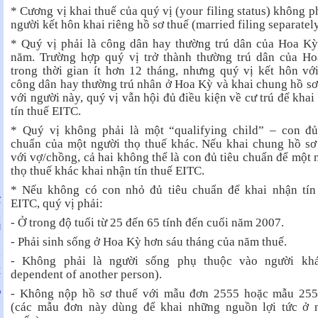
* Cương vị khai thuế của quý vị (your filing status) không ph
người kết hôn khai riêng hồ sơ thuế (married filing separately
* Quý vị phải là công dân hay thường trú dân của Hoa Kỳ
năm. Trường hợp quý vị trở thành thường trú dân của H
trong thời gian ít hơn 12 tháng, nhưng quý vị kết hôn vớ
công dân hay thường trú nhân ở Hoa Kỳ và khai chung hồ sơ
với người này, quý vị vẫn hội đủ điều kiện về cư trú để khai
tín thuế EITC.
* Quý vị không phải là một “qualifying child” – con đủ
chuẩn của một người thọ thuế khác. Nếu khai chung hồ sơ
với vợ/chồng, cả hai không thể là con đủ tiêu chuẩn để một 
thọ thuế khác khai nhận tín thuế EITC.
* Nếu không có con nhỏ đủ tiêu chuẩn để khai nhận tín
À
EITC, quý vị phải:
Y
M
- Ở trong độ tuổi từ 25 đến 65 tính đến cuối năm 2007.
I
- Phải sinh sống ở Hoa Kỳ hơn sáu tháng của năm thuế.
- Không phải là người sống phụ thuộc vào người kh
Ễ
dependent of another person).
N
- Không nộp hồ sơ thuế với mẫu đơn 2555 hoặc mẫu 25
Ỏ
M
(các mẫu đơn này dùng để khai những nguồn lợi tức ở 