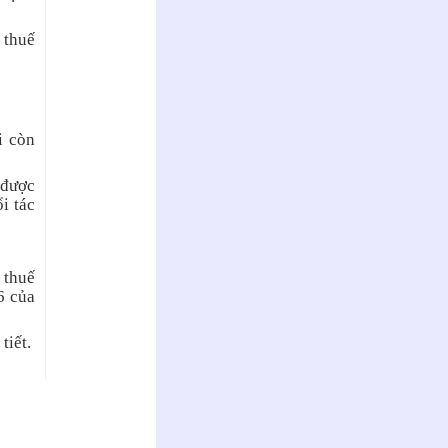
 thuế
i còn
 được
i tác
 thuế
6 của
tiết.