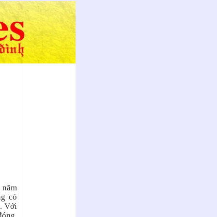
C năm
ng có
. Với
đóng,