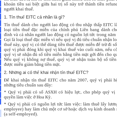
khoản tiền sai biệt giữa hai trị số này trở thành tiền refun
người khai thuế.
1. Tín thu
EITC cá nhân là gì?
ế
Tín thuế dành cho người lao động có thu nhập thấp EITC l
loại tiền thuế đặc miễn của chính phủ Liên bang dành ch
đình và cá nhân người lao động có nguồn lợi tức trong năm 
Gọi là loại thuế đặc miễn vì nếu quý vị đủ tiêu chuẩn nhận lo
thuế này, quý vị có thể dùng tiền thuế được miễn để trừ đi số
quý vị phải đóng khi quý vị khai thuế vào cuối năm, nếu c
quý vị sẽ nhận đủ số tiền miễn bằng tiền mặt gởi đến cho qu
Nếu quý vị không nợ thuế, quý vị sẽ nhận toàn bộ số tiền
được miễn giảm bằng tiền mặt.
2. Nh
ng ai có th
khai nh
n tín thu
EITC?
ữ
ể
ậ
ế
Để khai nhận tín thuế EITC cho năm 2007, quý vị phải h
những tiêu chuẩn sau đây:
* Quý vị phải có số ASXH có hiệu lực, cho phép quý vị
quyền làm việc ở Hoa Kỳ.
* Quý vị phải có nguồn lợi tức làm việc: làm thuê lấy lươn
employee) hay làm chủ một cơ sở hoặc dịch vụ kinh doanh 
(a self-employed).