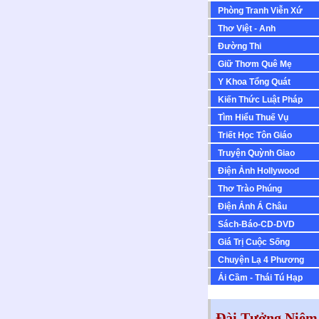
Phòng Tranh Viễn Xứ
Thơ Việt - Anh
Ðường Thi
Giữ Thơm Quê Mẹ
Y Khoa Tổng Quát
Kiến Thức Luật Pháp
Tìm Hiểu Thuế Vụ
Triết Học Tôn Giáo
Truyện Quỳnh Giao
Ðiện Ảnh Hollywood
Thơ Trào Phúng
Ðiện Ảnh Á Châu
Sách-Báo-CD-DVD
Giá Trị Cuộc Sống
Chuyện Lạ 4 Phương
Ái Cầm - Thái Tú Hạp
Đài Tưởng Niệm