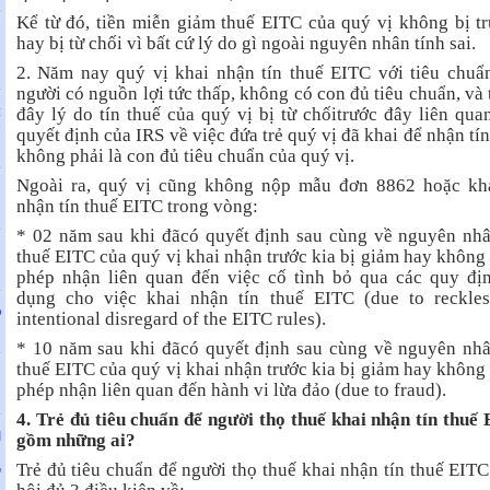
Kể từ đó, tiền miễn giảm thuế EITC của quý vị không bị trừ
H
hay bị từ chối vì bất cứ lý do gì ngoài nguyên nhân tính sai.
u
2. Năm nay quý vị khai nhận tín thuế EITC với tiêu chuẩ
người có nguồn lợi tức thấp, không có con đủ tiêu chuẩn, và 
:
đây lý do tín thuế của quý vị bị từ chốitrước đây liên qua
M
quyết định của IRS về việc đứa trẻ quý vị đã khai để nhận tín
không phải là con đủ tiêu chuẩn của quý vị.
Ngoài ra, quý vị cũng không nộp mẫu đơn 8862 hoặc kh
N
nhận tín thuế EITC trong vòng:
* 02 năm sau khi đãcó quyết định sau cùng về nguyên nhâ
N
thuế EITC của quý vị khai nhận trước kia bị giảm hay không
phép nhận liên quan đến việc cố tình bỏ qua các quy đị
dụng cho việc khai nhận tín thuế EITC (due to reckles
O
intentional disregard of the EITC rules).
* 10 năm sau khi đãcó quyết định sau cùng về nguyên nhâ
thuế EITC của quý vị khai nhận trước kia bị giảm hay không
N
phép nhận liên quan đến hành vi lừa đảo (due to fraud).
4. Trẻ đủ tiêu chuẩn để người thọ thuế khai nhận tín thuế
I
gồm những ai?
N
Trẻ đủ tiêu chuẩn để người thọ thuế khai nhận tín thuế EITC
G
N