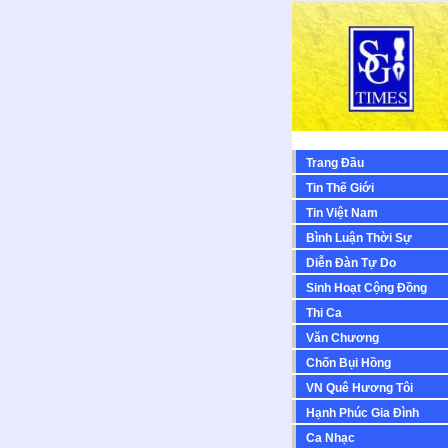
Trang Đầu
Tin Thế Giới
Tin Việt Nam
Bình Luận Thời Sự
Diễn Ðàn Tự Do
Sinh Hoạt Cộng Ðồng
Thi Ca
Văn Chương
Chốn Bụi Hồng
VN Quê Hương Tôi
Hạnh Phúc Gia Đình
Ca Nhạc