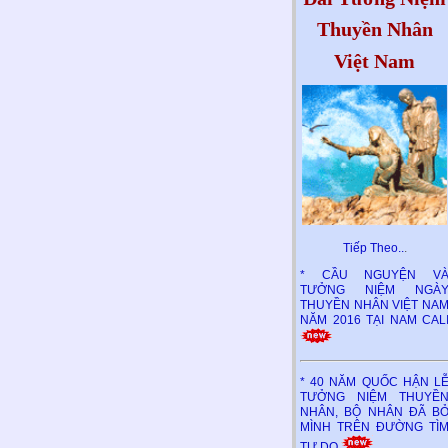
Thuyền Nhân
Việt Nam
Tiếp Theo..
.
* CẦU NGUYỆN V
TƯỞNG NIỆM NGÀ
THUYỀN NHÂN VIỆT NA
NĂM 2016 TẠI NAM CAL
* 40 NĂM QUỐC HẬN L
TƯỞNG NIỆM THUYỀ
NHÂN, BỘ NHÂN ĐÃ B
MÌNH TRÊN ĐƯỜNG TÌ
TỰ DO