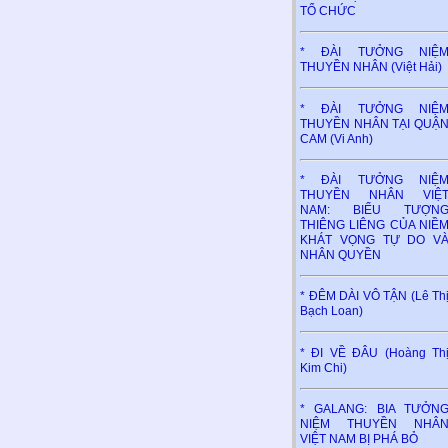
TỔ CHỨC
* ĐÀI TƯỞNG NIỆ
THUYỀN NHÂN (Việt Hải)
* ĐÀI TƯỞNG NIỆ
THUYỀN NHÂN TẠI QUẬ
CAM (Vi Anh)
* ĐÀI TƯỞNG NIỆ
THUYỀN NHÂN VIỆ
NAM: BIỂU TƯỢN
THIÊNG LIÊNG CỦA NIỀ
KHÁT VỌNG TỰ DO V
NHÂN QUYỀN
* ĐÊM DÀI VÔ TẬN (Lê Th
Bạch Loan)
* ĐI VỀ ĐÂU (Hoàng Th
Kim Chi)
* GALANG: BIA TƯỞN
NIỆM THUYỀN NHÂ
VIỆT NAM BỊ PHÁ BỎ