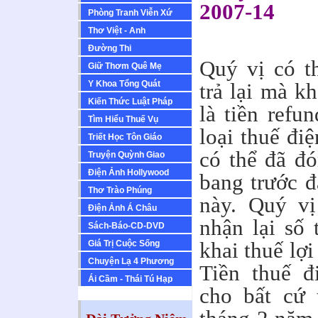
2007-14
Phòng Tranh Viễn Xứ
Thơ Việt - Anh
Ðường Thi
Quý vị có t
Giữ Thơm Quê Mẹ
Y Khoa Tổng Quát
trả lại mà k
Kiến Thức Luật Pháp
là tiền refu
Tìm Hiểu Thuế Vụ
loại thuế điệ
Triết Học Tôn Giáo
có thể đã đ
Truyện Quỳnh Giao
Ðiện Ảnh Hollywood
bang trước đ
Thơ Trào Phúng
này. Quý vị
Ðiện Ảnh Á Châu
nhận lại số 
Sách-Báo-CD-DVD
khai thuế lợ
Giá Trị Cuộc Sống
Chuyện Lạ 4 Phương
Tiền thuế đi
Ái Cầm - Thái Tú Hạp
cho bất cứ 