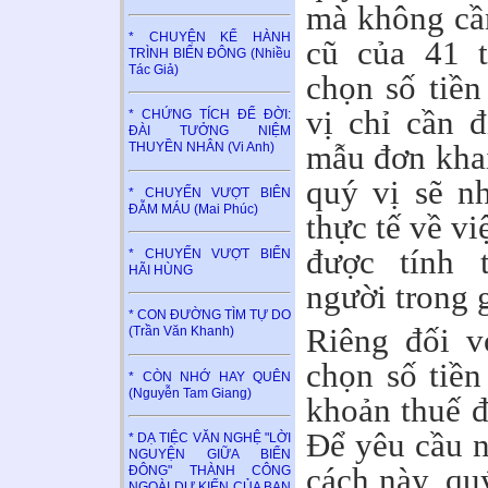
mà không cần
* CHUYỆN KỂ HÀNH
cũ của 41 
TRÌNH BIỂN ĐÔNG (Nhiều
Tác Giả)
chọn số tiền
vị chỉ cần 
* CHỨNG TÍCH ĐỂ ĐỜI:
ĐÀI TƯỞNG NIỆM
mẫu đơn khai
THUYỀN NHÂN (Vi Anh)
quý vị sẽ nh
* CHUYẾN VƯỢT BIÊN
ĐẪM MÁU (Mai Phúc)
thực tế về vi
được tính 
* CHUYẾN VƯỢT BIỂN
HÃI HÙNG
người trong g
* CON ĐƯỜNG TÌM TỰ DO
Riêng đối v
(Trần Văn Khanh)
chọn số tiền
* CÒN NHỚ HAY QUÊN
(Nguyễn Tam Giang)
khoản thuế đ
Để yêu cầu n
* DẠ TIỆC VĂN NGHỆ "LỜI
NGUYỆN GIỮA BIỂN
cách này, quý
ĐÔNG" THÀNH CÔNG
NGOÀI DỰ KIẾN CỦA BAN