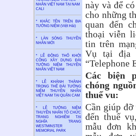
này và để có
NHÂN VIỆT NAM TẠI NAM
CALI
cho những th
* KHẮC TÊN TRÊN BIA
quan đến ch
TƯỞNG NIỆM (Việt Hải)
thoại viễn l
* LÀN SÓNG THUYỀN
tin trên mạ
NHÂN MỚI
Vụ tại địa
* LỄ ĐỘNG THỔ KHỞI
CÔNG XÂY DỰNG ĐÀI
“Telephone E
TƯỞNG NIỆM THUYỀN
NHÂN VIỆT NAM
Các biện 
* LỄ KHÁNH THÀNH
chóng nguồn
TRỌNG THỂ ĐÀI TƯỞNG
NIỆM THUYỀN NHÂN
thuế vu:
VIỆT NAM TẠI QUẬN CAM
Cần giúp đỡ 
* LỄ TƯỞNG NIỆM
THUYỀN NHÂN TỔ CHỨC
đến thuế vụ
TRANG NGHIÊM TẠI
NGHĨA TRANG
mẫu đơn kh
WESTMINSTER
MEMORIAL PARK