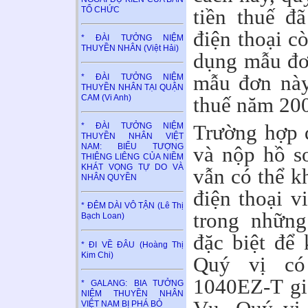
TỔ CHỨC
tiền thuế đ
điện thoại c
* ĐÀI TƯỞNG NIỆM
THUYỀN NHÂN (Việt Hải)
dụng mẫu đơ
mẫu đơn này
* ĐÀI TƯỞNG NIỆM
THUYỀN NHÂN TẠI QUẬN
CAM (Vi Anh)
thuế năm 20
Trường hợp 
* ĐÀI TƯỞNG NIỆM
THUYỀN NHÂN VIỆT
NAM: BIỂU TƯỢNG
và nộp hồ s
THIÊNG LIÊNG CỦA NIỀM
KHÁT VỌNG TỰ DO VÀ
vẫn có thể kh
NHÂN QUYỀN
điện thoại v
* ĐÊM DÀI VÔ TẬN (Lê Thị
trong nhữn
Bạch Loan)
đặc biệt để
* ĐI VỀ ĐÂU (Hoàng Thị
Kim Chi)
Quý vị có
1040EZ-T gi
* GALANG: BIA TƯỞNG
NIỆM THUYỀN NHÂN
VIỆT NAM BỊ PHÁ BỎ