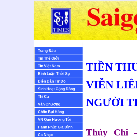
Trang Đầu
Tin Thế Giới
TIỀN TH
Tin Việt Nam
Bình Luận Thời Sự
VIỄN LI
Diễn Ðàn Tự Do
Sinh Hoạt Cộng Ðồng
Thi Ca
NGƯỜI T
Văn Chương
Chốn Bụi Hồng
VN Quê Hương Tôi
Hạnh Phúc Gia Đình
Thúy Chi 
Ca Nhạc