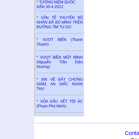
* TƯỞNG NIỆM QUỐC
HẬN 30-4-2012
* VĂN TẾ THUYỀN BỘ
NHÂN ĐÃ BỎ MÌNH TRÊN
ĐƯỜNG TÌM TỰ DO
* VƯỢT BIỂN (Thanh
Thanh)
* VƯỢT BIỂN MỘT MÌNH
(Nguyễn Trần Diệu
Hương)
* XIN VỀ ĐÂY CHỨNG
GIÁM, AN GIẤC NGÀN
THU
* XÓA DẤU VẾT TỘI ÁC
(Phạm Phú Minh)
Conta