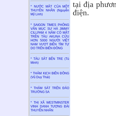
tại địa phươ
* NƯỚC MẮT CỦA MỘT
điện.
THUYỀN NHÂN (Nguyễn
Mỹ Linh)
* SAIGON TIMES PHỎNG
VẤN MỤC SƯ HÀ JIMMY
CILLPAM 4 NĂM CÓ MẶT
TRÊN TÀU AKUNA CỨU
HƠN 5000 NGƯỜI VIỆT
NAM VƯỢT BIỂN TÌM TỰ
DO TRÊN BIỂN ĐÔNG
* TÀU SẮT BẾN TRE (Tú
Minh)
* THẢM KỊCH BIỂN ĐÔNG
(Vũ Duy Thái)
* THẢM SÁT TRÊN ĐẢO
TRƯỜNG SA
* THỊ XÃ WESTMINSTER
VINH DANH TƯỢNG ĐÀI
THUYỀN NHÂN