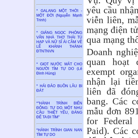
Vụ. Quý vị 
yêu cầu nhận 
* GALANG MỘT THỜI -
MỘT ĐỜI (Nguyễn Mạnh
viễn liên, m
Trinh)
mạng điện tử
* GIÁNG NGỌC PHỎNG
qua mạng thô
VẤN NHÀ THƠ THÁI TÚ
HẠP VÀ NỮ SĨ ÁI CẦM VỀ
LỄ KHÁNH THÀNH
Doanh nghiệp
ĐTNTNVN
quan hoạt 
* GIỌT NƯỚC MẮT CHO
exempt orga
NGƯỜI TÌM TỰ DO (Lê
Đinh Hùng)
nhận lại tiề
* HẢI ĐẢO BUỒN LÂU BI
liên đã đón
ĐÁT
bang. Các c
*"HÀNH TRÌNH BIỂN
mẫu đơn 891
ĐÔNG: TỰ DO, MỘT NHU
CẦU THIẾT YẾU, ĐÁNG
ĐỂ TA ĐI TÌM"
for Federal
Paid). Các c
*HÀNH TRÌNH GIAN NAN
TÌM TỰ DO