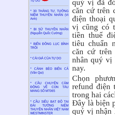
quý vị đã đó
TỰ DO
căn cứ trên 
* 30 THÁNG TƯ, TƯỞNG
NIỆM THUYỀN NHÂN (Vi
điện thoại q
Anh)
vị cũng có 
* BI SỬ THUYỀN NHÂN
tiền thuế đ
(Nguyễn Quốc Cường)
tiêu chuẩn 
* BIỂN ĐÔNG LỤC BÌNH
TRÔI
căn cứ trên
nhân quý vị 
* CÁI GIÁ CỦA TỰ DO
nay.
* CÁNH BÈO BIỂN CẢ
(Văn Qui)
Chọn phươn
* CÂU CHUYỆN CẢM
refund điện 
ĐỘNG VỀ CON TÀU
MANG SỐ MT065
trong hai các
Đây là biện 
* CẦU SIÊU BẠT ĐỘ TẠI
ĐÀI TƯỞNG NIỆM
quý vị nhận 
THUYỀN NHÂN VIỆT NAM
WESTMINSTER