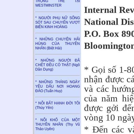
TRỌNG THỂ TẠI
WESTMINSTER
Internal Re
* NGƯỜI PHỤ NỮ SỐNG
National Dis
SÓT SAU CHUYẾN VƯỢT
BIỂN KINH HOÀNG
P.O. Box 89
* NHỮNG CHUYỆN HÃI
Bloomington
HÙNG CỦA THUYỀN
NHÂN (Biệt Hải)
* NHỮNG NGƯỜI ĐÃ
CHẾT ĐỀU CÓ THẬT (Ngô
* Gọi số 1-8
Dân Dụng)
nhận được cá
* NHỮNG THÁNG NGÀY
và các hướn
YÊU DẤU NƠI HOANG
ĐẢO (Tuấn Huy)
của năm hiệ
* NỖI BẤT HẠNH ĐỜI TÔI
được gởi đến
(Thùy Yên)
vòng 10 ngày
* NỖI KHỔ CỦA MỘT
THUYỀN NHÂN (Thy Vũ
* Đến các v
Thảo Uyên)