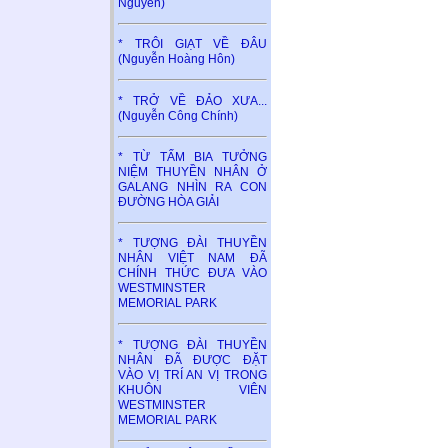
Nguyên)
* TRÔI GIẠT VỀ ĐÂU
(Nguyễn Hoàng Hôn)
* TRỞ VỀ ĐẢO XƯA...
(Nguyễn Công Chính)
* TỪ TẤM BIA TƯỞNG
NIỆM THUYỀN NHÂN Ở
GALANG NHÌN RA CON
ĐƯỜNG HÒA GIẢI
* TƯỢNG ĐÀI THUYỀN
NHÂN VIỆT NAM ĐÃ
CHÍNH THỨC ĐƯA VÀO
WESTMINSTER
MEMORIAL PARK
* TƯỢNG ĐÀI THUYỀN
NHÂN ĐÃ ĐƯỢC ĐẶT
VÀO VỊ TRÍ AN VỊ TRONG
KHUÔN VIÊN
WESTMINSTER
MEMORIAL PARK