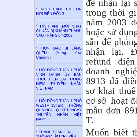
để nhận lại 
trong thời g
* HÀNH TRÌNH TÌM CON
NƠI BIỂN ĐÔNG
năm 2003 đ
* HÌNH ẢNH MỚI NHẤT
hoặc sử dụng
CHUẨN BỊ KHÁNH THÀNH
VÀO THÁNG 04-2009
sẵn để phỏng
* HÒN ĐẢO BỊ LÃNG
nhận lại. Đ
QUÊN (Meng Yew
Choong)
refund điện
doanh nghi
* HỘI ĐỒNG THÀNH PHỐ
VINH DANH ỦY BAN
8913 đã điề
THỰC HIỆN ĐÀI TƯỞNG
NIỆM THUYỀN NHÂN
sơ khai thuế
VIỆT NAM
cơ sở hoạt đ
* HỘI ĐỒNG THÀNH PHỐ
WESTMINSTER THÔNG
mẫu đơn 891
QUA NGHỊ QUYẾT “NGÀY
THUYỀN NHÂN VIỆT
T.
NAM”
Muốn biết t
* KHÁNH THÀNH ĐÀI
TƯỞNG NIỆM THUYỀN