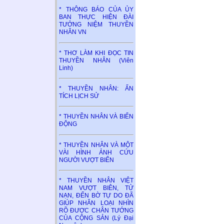
* THÔNG BÁO CỦA ỦY
BAN THỰC HIỆN ĐÀI
TƯỞNG NIỆM THUYỀN
NHÂN VN
* THƠ LÀM KHI ĐỌC TIN
THUYỀN NHÂN (Viên
Linh)
* THUYỀN NHÂN: ẤN
TÍCH LỊCH SỬ
* THUYỀN NHÂN VÀ BIỂN
ĐỘNG
* THUYỀN NHÂN VÀ MỘT
VÀI HÌNH ẢNH CỨU
NGƯỜI VƯỢT BIỂN
* THUYỀN NHÂN VIỆT
NAM VƯỢT BIÊN, TỬ
NẠN, ĐẾN BỜ TỰ DO ĐÃ
GIÚP NHÂN LOẠI NHÌN
RÕ ĐƯỢC CHÂN TƯỚNG
CỦA CỘNG SẢN (Lý Đại