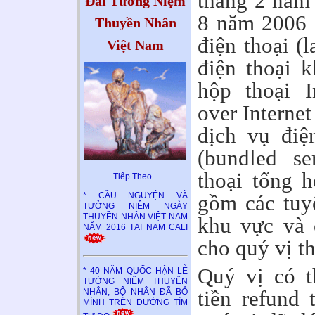
tháng 2 năm
Đài Tưởng Niệm
8 năm 2006 
Thuyền Nhân
điện thoại (
Việt Nam
điện thoại k
hộp thoại I
over Internet
dịch vụ điệ
(bundled se
thoại tổng h
Tiếp Theo..
.
gồm các tuyế
* CẦU NGUYỆN VÀ
TƯỞNG NIỆM NGÀY
THUYỀN NHÂN VIỆT NAM
khu vực và 
NĂM 2016 TẠI NAM CALI
cho quý vị t
Quý vị có t
* 40 NĂM QUỐC HẬN LỄ
TƯỞNG NIỆM THUYỀN
tiền refund 
NHÂN, BỘ NHÂN ĐÃ BỎ
MÌNH TRÊN ĐƯỜNG TÌM