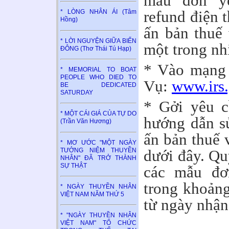
mẫu đơn yê
refund điện t
* LÒNG NHÂN ÁI (Tâm
Hồng)
ấn bản thuế 
* LỜI NGUYỆN GIỮA BIỂN
một trong nh
ĐÔNG (Thơ Thái Tú Hạp)
* Vào mạng 
* MEMORIAL TO BOAT
PEOPLE WHO DIED TO
Vụ:
www.irs
BE DEDICATED
SATURDAY
* Gởi yêu c
* MỘT CÁI GIÁ CỦA TỰ DO
hướng dẫn s
(Trần Văn Hương)
ấn bản thuế 
* MƠ ƯỚC "MỘT NGÀY
TƯỞNG NIỆM THUYỀN
dưới đây. Qu
NHÂN" ĐÃ TRỞ THÀNH
SỰ THẬT
các mẫu đơ
trong khoảng
* NGÀY THUYỀN NHÂN
VIỆT NAM NĂM THỨ 5
từ ngày nhận
* "NGÀY THUYỀN NHÂN
VIỆT NAM" TỔ CHỨC