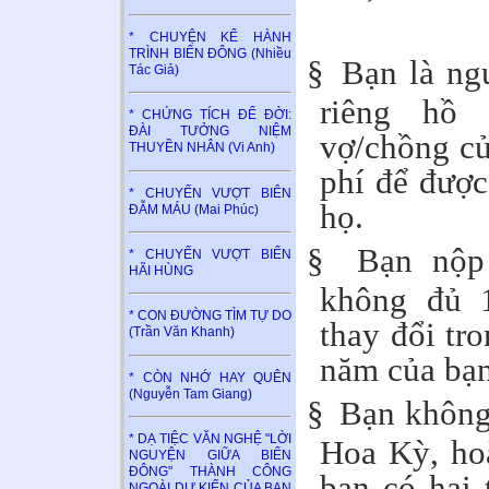
* CHUYỆN KỂ HÀNH
TRÌNH BIỂN ĐÔNG (Nhiều
§
Bạn là ng
Tác Giả)
riêng hồ 
* CHỨNG TÍCH ĐỂ ĐỜI:
ĐÀI TƯỞNG NIỆM
vợ/chồng của
THUYỀN NHÂN (Vi Anh)
phí để được
* CHUYẾN VƯỢT BIÊN
họ.
ĐẪM MÁU (Mai Phúc)
§
Bạn nộp
* CHUYẾN VƯỢT BIỂN
HÃI HÙNG
không đủ 
* CON ĐƯỜNG TÌM TỰ DO
thay đổi tr
(Trần Văn Khanh)
năm của bạ
* CÒN NHỚ HAY QUÊN
(Nguyễn Tam Giang)
§
Bạn không 
* DẠ TIỆC VĂN NGHỆ "LỜI
Hoa Kỳ, ho
NGUYỆN GIỮA BIỂN
ĐÔNG" THÀNH CÔNG
bạn có hai 
NGOÀI DỰ KIẾN CỦA BAN