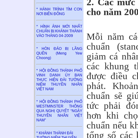
2. Các mức 
cho năm 200
* HÀNH TRÌNH TÌM CON
NƠI BIỂN ĐÔNG
* HÌNH ẢNH MỚI NHẤT
CHUẨN BỊ KHÁNH THÀNH
Mỗi năm cá
VÀO THÁNG 04-2009
chuẩn (stan
* HÒN ĐẢO BỊ LÃNG
giảm cá nhân
QUÊN (Meng Yew
Choong)
các khung t
* HỘI ĐỒNG THÀNH PHỐ
được điều ch
VINH DANH ỦY BAN
THỰC HIỆN ĐÀI TƯỞNG
phát. Khoản
NIỆM THUYỀN NHÂN
VIỆT NAM
chuẩn sẽ gi
* HỘI ĐỒNG THÀNH PHỐ
tức phải đó
WESTMINSTER THÔNG
QUA NGHỊ QUYẾT “NGÀY
hơn khi chọ
THUYỀN NHÂN VIỆT
NAM”
chuẩn nếu kh
tổng số các 
* KHÁNH THÀNH ĐÀI
TƯỞNG NIỆM THUYỀN