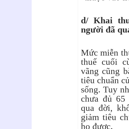
d/ Khai th
người đã qu
Mức miễn thu
thuế cuối c
vãng cũng b
tiêu chuẩn c
sống. Tuy nh
chưa đủ 65 
qua đời, kh
giảm tiêu ch
họ được.