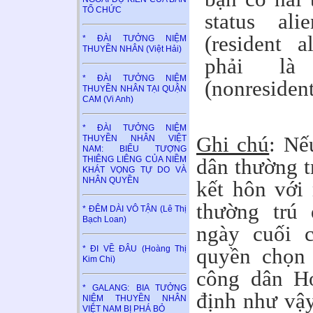
TỔ CHỨC
status al
(resident 
* ĐÀI TƯỞNG NIỆM
THUYỀN NHÂN (Việt Hải)
phải là
* ĐÀI TƯỞNG NIỆM
(nonresiden
THUYỀN NHÂN TẠI QUẬN
CAM (Vi Anh)
* ĐÀI TƯỞNG NIỆM
Ghi chú
: Nế
THUYỀN NHÂN VIỆT
NAM: BIỂU TƯỢNG
THIÊNG LIÊNG CỦA NIỀM
dân thường 
KHÁT VỌNG TỰ DO VÀ
NHÂN QUYỀN
kết hôn với
thường trú
* ĐÊM DÀI VÔ TẬN (Lê Thị
Bạch Loan)
ngày cuối 
* ĐI VỀ ĐÂU (Hoàng Thị
quyền chọn
Kim Chi)
công dân H
* GALANG: BIA TƯỞNG
định như vậy
NIỆM THUYỀN NHÂN
VIỆT NAM BỊ PHÁ BỎ