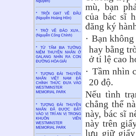
Nguyên)
mù, bạn phả
của bác sĩ 
* TRÔI GIẠT VỀ ĐÂU
(Nguyễn Hoàng Hôn)
đăng ký hành
* TRỞ VỀ ĐẢO XƯA...
(Nguyễn Công Chính)
·
Bạn không 
hay bằng tr
* TỪ TẤM BIA TƯỞNG
NIỆM THUYỀN NHÂN Ở
ở tỉ lệ cao 
GALANG NHÌN RA CON
ĐƯỜNG HÒA GIẢI
·
Tầm nhìn c
* TƯỢNG ĐÀI THUYỀN
NHÂN VIỆT NAM ĐÃ
20 độ.
CHÍNH THỨC ĐƯA VÀO
WESTMINSTER
Nếu tình tr
MEMORIAL PARK
chẳng thể nà
* TƯỢNG ĐÀI THUYỀN
NHÂN ĐÃ ĐƯỢC ĐẶT
này, bác sĩ n
VÀO VỊ TRÍ AN VỊ TRONG
KHUÔN VIÊN
này trên giấ
WESTMINSTER
MEMORIAL PARK
lưu giữ giấ