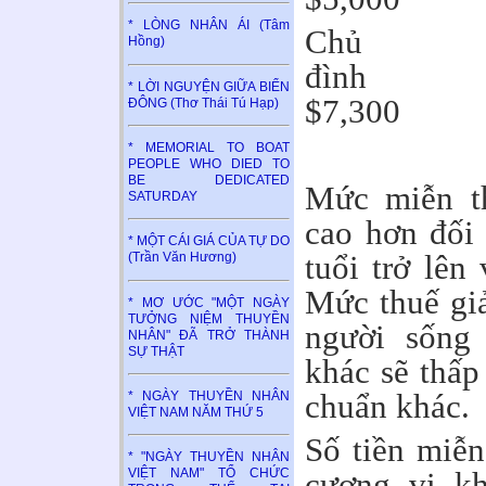
* LÒNG NHÂN ÁI (Tâm
Ch
Hồng)
đ
* LỜI NGUYỆN GIỮA BIỂN
$7,30
ĐÔNG (Thơ Thái Tú Hạp)
* MEMORIAL TO BOAT
PEOPLE WHO DIED TO
BE DEDICATED
Mức miễn th
SATURDAY
cao hơn đối
* MỘT CÁI GIÁ CỦA TỰ DO
tuổi trở lên
(Trần Văn Hương)
Mức thuế gi
* MƠ ƯỚC "MỘT NGÀY
TƯỞNG NIỆM THUYỀN
người sống
NHÂN" ĐÃ TRỞ THÀNH
SỰ THẬT
khác sẽ thấp
chuẩn khác.
* NGÀY THUYỀN NHÂN
VIỆT NAM NĂM THỨ 5
Số tiền miễn
* "NGÀY THUYỀN NHÂN
cương vị kha
VIỆT NAM" TỔ CHỨC