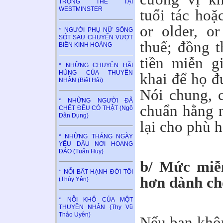
TRỌNG THỂ TẠI
WESTMINSTER
tuổi tác hoặ
or older, o
* NGƯỜI PHỤ NỮ SỐNG
SÓT SAU CHUYẾN VƯỢT
thuế; đồng t
BIỂN KINH HOÀNG
tiền miễn g
* NHỮNG CHUYỆN HÃI
HÙNG CỦA THUYỀN
khai để họ đ
NHÂN (Biệt Hải)
Nói chung, 
* NHỮNG NGƯỜI ĐÃ
chuẩn hằng 
CHẾT ĐỀU CÓ THẬT (Ngô
Dân Dụng)
lại cho phù 
* NHỮNG THÁNG NGÀY
YÊU DẤU NƠI HOANG
ĐẢO (Tuấn Huy)
b/ Mức miễn
* NỖI BẤT HẠNH ĐỜI TÔI
hơn dành ch
(Thùy Yên)
* NỖI KHỔ CỦA MỘT
THUYỀN NHÂN (Thy Vũ
Thảo Uyên)
Nếu bạn khôn