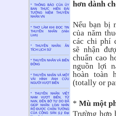
hơn dành ch
* THÔNG BÁO CỦA ỦY
BAN THỰC HIỆN ĐÀI
TƯỞNG NIỆM THUYỀN
NHÂN VN
Nếu bạn bị 
* THƠ LÀM KHI ĐỌC TIN
của năm thu
THUYỀN NHÂN (Viên
Linh)
các chi phí 
* THUYỀN NHÂN: ẤN
sẽ nhận đượ
TÍCH LỊCH SỬ
chuẩn cao h
* THUYỀN NHÂN VÀ BIỂN
nguồn lợi 
ĐỘNG
hoàn toàn 
* THUYỀN NHÂN VÀ MỘT
VÀI HÌNH ẢNH CỨU
(totally or pa
NGƯỜI VƯỢT BIỂN
* THUYỀN NHÂN VIỆT
NAM VƯỢT BIÊN, TỬ
*
Mù một p
NẠN, ĐẾN BỜ TỰ DO ĐÃ
GIÚP NHÂN LOẠI NHÌN
RÕ ĐƯỢC CHÂN TƯỚNG
Trường hợp 
CỦA CỘNG SẢN (Lý Đại