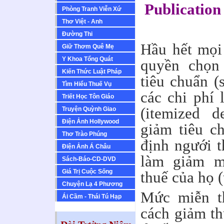
Publication
Phòng Tranh Viễn Xứ
Thơ Việt - Anh
Ðường Thi
Hầu hết mọi
Giữ Thơm Quê Mẹ
Y Khoa Tổng Quát
quyền chọn
Kiến Thức Luật Pháp
tiêu chuẩn (
Tìm Hiểu Thuế Vụ
các chi phí 
Triết Học Tôn Giáo
(itemized d
Truyện Quỳnh Giao
Ðiện Ảnh Hollywood
giảm tiêu c
Thơ Trào Phúng
định ngưới t
Ðiện Ảnh Á Châu
làm giảm m
Sách-Báo-CD-DVD
Giá Trị Cuộc Sống
thuế của họ 
Chuyện Lạ 4 Phương
Mức miễn th
Ái Cầm - Thái Tú Hạp
cách giảm th