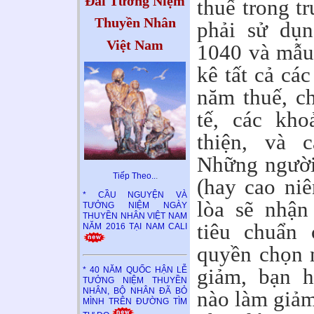
Đài Tưởng Niệm
thuế trong t
Thuyền Nhân
phải sử dụn
Việt Nam
1040 và mẫu 
kê tất cả các
năm thuế, ch
tế, các kho
thiện, và 
Những người 
Tiếp Theo..
.
(hay cao ni
* CẦU NGUYỆN VÀ
lòa sẽ nhậ
TƯỞNG NIỆM NGÀY
THUYỀN NHÂN VIỆT NAM
tiêu chuẩn
NĂM 2016 TẠI NAM CALI
quyền chọn 
giảm, bạn 
* 40 NĂM QUỐC HẬN LỄ
TƯỞNG NIỆM THUYỀN
NHÂN, BỘ NHÂN ĐÃ BỎ
nào làm giảm
MÌNH TRÊN ĐƯỜNG TÌM