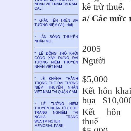
kê trừ thuế.
NHÂN VIỆT NAM TẠI NAM
CALI
a/ Các mức 
* KHẮC TÊN TRÊN BIA
TƯỞNG NIỆM (Việt Hải)
* LÀN SÓNG THUYỀN
NHÂN MỚI
2005 2
* LỄ ĐỘNG THỔ KHỞI
Ngườ
CÔNG XÂY DỰNG ĐÀI
TƯỞNG NIỆM THUYỀN
NHÂN VIỆT NAM
$5,00
* LỄ KHÁNH THÀNH
TRỌNG THỂ ĐÀI TƯỞNG
NIỆM THUYỀN NHÂN
Kết hôn khai
VIỆT NAM TẠI QUẬN CAM
bụa $10,
* LỄ TƯỞNG NIỆM
THUYỀN NHÂN TỔ CHỨC
Kết hôn 
TRANG NGHIÊM TẠI
NGHĨA TRANG
t
WESTMINSTER
MEMORIAL PARK
$5,00