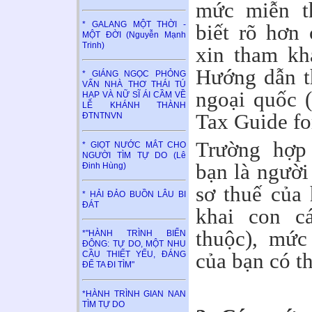
mức miễn t
* GALANG MỘT THỜI -
biết rõ hơn 
MỘT ĐỜI (Nguyễn Mạnh
Trinh)
xin tham kh
Hướng dẫn t
* GIÁNG NGỌC PHỎNG
VẤN NHÀ THƠ THÁI TÚ
ngoại quốc (
HẠP VÀ NỮ SĨ ÁI CẦM VỀ
LỄ KHÁNH THÀNH
Tax Guide for
ĐTNTNVN
Trường hợp
* GIỌT NƯỚC MẮT CHO
NGƯỜI TÌM TỰ DO (Lê
bạn là người
Đinh Hùng)
sơ thuế của
* HẢI ĐẢO BUỒN LÂU BI
ĐÁT
khai con c
thuộc), mức
*"HÀNH TRÌNH BIỂN
ĐÔNG: TỰ DO, MỘT NHU
của bạn có th
CẦU THIẾT YẾU, ĐÁNG
ĐỂ TA ĐI TÌM"
*HÀNH TRÌNH GIAN NAN
TÌM TỰ DO