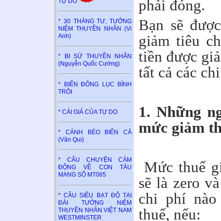
phải đóng.
TỰ DO
Bạn sẽ được
* 30 THÁNG TƯ, TƯỞNG
NIỆM THUYỀN NHÂN (Vi
giảm tiêu c
Anh)
tiền được giả
* BI SỬ THUYỀN NHÂN
(Nguyễn Quốc Cường)
tất cả các ch
* BIỂN ĐÔNG LỤC BÌNH
TRÔI
1. Những n
* CÁI GIÁ CỦA TỰ DO
mức giảm th
* CÁNH BÈO BIỂN CẢ
(Văn Qui)
* CÂU CHUYỆN CẢM
Mức thuế gi
ĐỘNG VỀ CON TÀU
MANG SỐ MT065
sẽ là zero và
chi phí nào
* CẦU SIÊU BẠT ĐỘ TẠI
ĐÀI TƯỞNG NIỆM
thuế, nếu:
THUYỀN NHÂN VIỆT NAM
WESTMINSTER