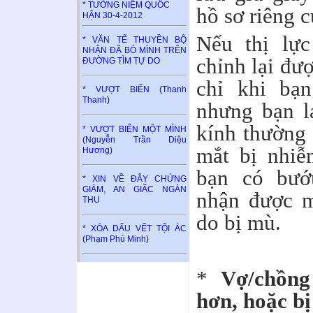
* TƯỞNG NIỆM QUỐC
hồ sơ riêng 
HẬN 30-4-2012
Nếu thị lực
* VĂN TẾ THUYỀN BỘ
NHÂN ĐÃ BỎ MÌNH TRÊN
chỉnh lại đượ
ĐƯỜNG TÌM TỰ DO
chỉ khi bạn
* VƯỢT BIỂN (Thanh
Thanh)
nhưng bạn l
kính thường 
* VƯỢT BIỂN MỘT MÌNH
(Nguyễn Trần Diệu
mắt bị nhiễ
Hương)
bạn có bướ
* XIN VỀ ĐÂY CHỨNG
GIÁM, AN GIẤC NGÀN
nhận được m
THU
do bị mù.
* XÓA DẤU VẾT TỘI ÁC
(Phạm Phú Minh)
*
Vợ/chồng
hơn, hoặc b