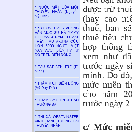
được trừ thu
* NƯỚC MẮT CỦA MỘT
THUYỀN NHÂN (Nguyễn
(hay cao ni
Mỹ Linh)
thuế, bạn s
* SAIGON TIMES PHỎNG
VẤN MỤC SƯ HÀ JIMMY
thuế tiêu ch
CILLPAM 4 NĂM CÓ MẶT
TRÊN TÀU AKUNA CỨU
hợp thông t
HƠN 5000 NGƯỜI VIỆT
NAM VƯỢT BIỂN TÌM TỰ
xem như đã
DO TRÊN BIỂN ĐÔNG
trước ngày s
* TÀU SẮT BẾN TRE (Tú
Minh)
mình. Do đó,
mức miễn th
* THẢM KỊCH BIỂN ĐÔNG
(Vũ Duy Thái)
cho năm 20
* THẢM SÁT TRÊN ĐẢO
trước ngày 2
TRƯỜNG SA
* THỊ XÃ WESTMINSTER
VINH DANH TƯỢNG ĐÀI
c/ Mức miễn
THUYỀN NHÂN