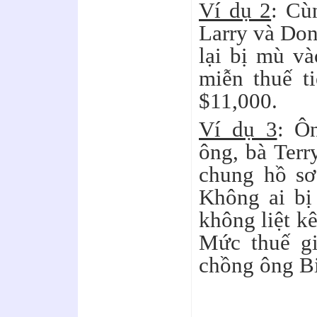
Ví dụ 2
: Cù
Larry và Don
lại bị mù v
miễn thuế t
$11,000.
Ví dụ 3
: Ô
ông, bà Terr
chung hồ sơ
Không ai bị
không liệt kê
Mức thuế gi
chồng ông Bi