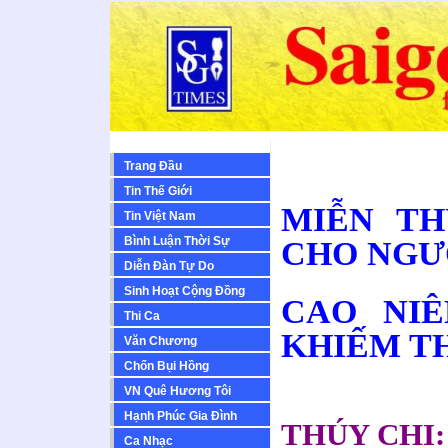
Trang Đầu
Tin Thế Giới
MIỄN TH
Tin Việt Nam
Bình Luận Thời Sự
CHO NGƯ
Diễn Ðàn Tự Do
Sinh Hoạt Cộng Ðồng
CAO NIÊ
Thi Ca
KHIẾM T
Văn Chương
Chốn Bụi Hồng
VN Quê Hương Tôi
Hạnh Phúc Gia Đình
THÚY CHI: 
Ca Nhạc