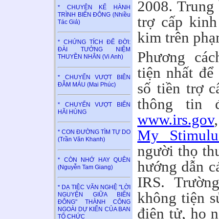
2008. Trung 
* CHUYỆN KỂ HÀNH
TRÌNH BIỂN ĐÔNG (Nhiều
trợ cấp kinh
Tác Giả)
kim trên phạ
* CHỨNG TÍCH ĐỂ ĐỜI:
ĐÀI TƯỞNG NIỆM
Phương các
THUYỀN NHÂN (Vi Anh)
tiện nhất để
* CHUYẾN VƯỢT BIÊN
số tiền trợ 
ĐẪM MÁU (Mai Phúc)
thông tin 
* CHUYẾN VƯỢT BIỂN
HÃI HÙNG
www.irs.gov
My Stimulu
* CON ĐƯỜNG TÌM TỰ DO
(Trần Văn Khanh)
người thọ th
* CÒN NHỚ HAY QUÊN
hướng dẫn cá
(Nguyễn Tam Giang)
IRS. Trườn
* DẠ TIỆC VĂN NGHỆ "LỜI
không tiện 
NGUYỆN GIỮA BIỂN
ĐÔNG" THÀNH CÔNG
điện tử, họ 
NGOÀI DỰ KIẾN CỦA BAN
TỔ CHỨC