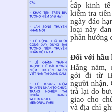
CALI
cấp kinh tế
kiểm tra tiền
* KHẮC TÊN TRÊN BIA
TƯỞNG NIỆM (Việt Hải)
ngày đáo hạn
loại này đan
* LÀN SÓNG THUYỀN
NHÂN MỚI
phần hướng d
* LỄ ĐỘNG THỔ KHỞI
CÔNG XÂY DỰNG ĐÀI
TƯỞNG NIỆM THUYỀN
NHÂN VIỆT NAM
Đối với hầu 
* LỄ KHÁNH THÀNH
Hằng năm, đ
TRỌNG THỂ ĐÀI TƯỞNG
NIỆM THUYỀN NHÂN
gởi đi từ 
VIỆT NAM TẠI QUẬN CAM
người nhận. 
* LỄ TƯỞNG NIỆM
THUYỀN NHÂN TỔ CHỨC
trả lại do b
TRANG NGHIÊM TẠI
NGHĨA TRANG
giao cho ch
WESTMINSTER
MEMORIAL PARK
và địa chỉ gh