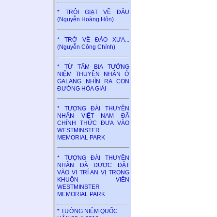
* TRÔI GIẠT VỀ ĐÂU
(Nguyễn Hoàng Hôn)
* TRỞ VỀ ĐẢO XƯA...
(Nguyễn Công Chính)
* TỪ TẤM BIA TƯỞNG
NIỆM THUYỀN NHÂN Ở
GALANG NHÌN RA CON
ĐƯỜNG HÒA GIẢI
* TƯỢNG ĐÀI THUYỀN
NHÂN VIỆT NAM ĐÃ
CHÍNH THỨC ĐƯA VÀO
WESTMINSTER
MEMORIAL PARK
* TƯỢNG ĐÀI THUYỀN
NHÂN ĐÃ ĐƯỢC ĐẶT
VÀO VỊ TRÍ AN VỊ TRONG
KHUÔN VIÊN
WESTMINSTER
MEMORIAL PARK
* TƯỞNG NIỆM QUỐC