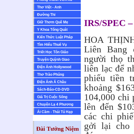
Thơ Việt - Anh
Ðường Thi
IRS/SPEC –
Giữ Thơm Quê Mẹ
Y Khoa Tổng Quát
HOA THỊNH
Kiến Thức Luật Pháp
Tìm Hiểu Thuế Vụ
Liên Bang 
Triết Học Tôn Giáo
người thọ t
Truyện Quỳnh Giao
liên lạc để 
Ðiện Ảnh Hollywood
Thơ Trào Phúng
phiếu tiền t
Ðiện Ảnh Á Châu
khoảng $163
Sách-Báo-CD-DVD
104,000 chi 
Giá Trị Cuộc Sống
lên đến $10
Chuyện Lạ 4 Phương
Ái Cầm - Thái Tú Hạp
các chi phi
gởi lại cho
Đài Tưởng Niệm