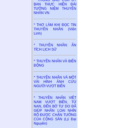
* THÔNG BÁO CỦA ỦY
BAN THỰC HIỆN ĐÀI
TƯỞNG NIỆM THUYỀN
NHÂN VN
* THƠ LÀM KHI ĐỌC TIN
THUYỀN NHÂN (Viên
Linh)
* THUYỀN NHÂN: ẤN
TÍCH LỊCH SỬ
* THUYỀN NHÂN VÀ BIỂN
ĐỘNG
* THUYỀN NHÂN VÀ MỘT
VÀI HÌNH ẢNH CỨU
NGƯỜI VƯỢT BIỂN
* THUYỀN NHÂN VIỆT
NAM VƯỢT BIÊN, TỬ
NẠN, ĐẾN BỜ TỰ DO ĐÃ
GIÚP NHÂN LOẠI NHÌN
RÕ ĐƯỢC CHÂN TƯỚNG
CỦA CỘNG SẢN (Lý Đại
Nguyên)