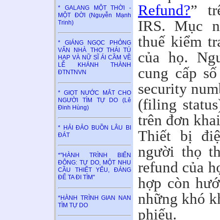
Refund?
” t
* GALANG MỘT THỜI -
MỘT ĐỜI (Nguyễn Mạnh
IRS. Mục n
Trinh)
thuế kiểm tr
* GIÁNG NGỌC PHỎNG
VẤN NHÀ THƠ THÁI TÚ
của họ. Ngư
HẠP VÀ NỮ SĨ ÁI CẦM VỀ
LỄ KHÁNH THÀNH
cung cấp số 
ĐTNTNVN
security num
* GIỌT NƯỚC MẮT CHO
(filing statu
NGƯỜI TÌM TỰ DO (Lê
Đinh Hùng)
trên đơn kha
* HẢI ĐẢO BUỒN LÂU BI
Thiết bị đi
ĐÁT
người thọ th
*"HÀNH TRÌNH BIỂN
refund của h
ĐÔNG: TỰ DO, MỘT NHU
CẦU THIẾT YẾU, ĐÁNG
ĐỂ TA ĐI TÌM"
hợp còn hướ
những khó kh
*HÀNH TRÌNH GIAN NAN
TÌM TỰ DO
phiếu.