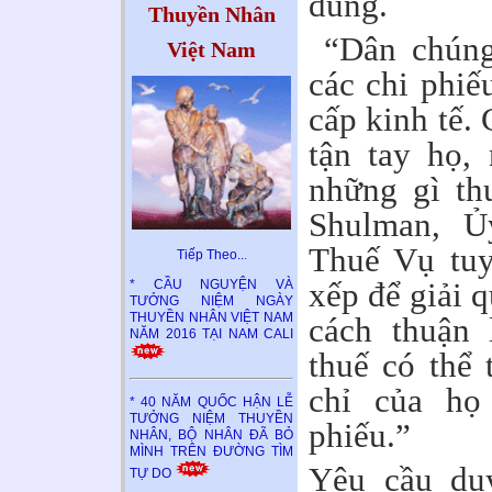
đúng.
Thuyền Nhân
“Dân chúng 
Việt Nam
các chi phiếu
cấp kinh tế.
tận tay họ,
những gì th
Shulman, 
Thuế Vụ tuy
Tiếp Theo..
.
xếp để giải q
* CẦU NGUYỆN VÀ
TƯỞNG NIỆM NGÀY
THUYỀN NHÂN VIỆT NAM
cách thuận 
NĂM 2016 TẠI NAM CALI
thuế có thể 
chỉ của họ
* 40 NĂM QUỐC HẬN LỄ
TƯỞNG NIỆM THUYỀN
phiếu.”
NHÂN, BỘ NHÂN ĐÃ BỎ
MÌNH TRÊN ĐƯỜNG TÌM
Yêu cầu duy
TỰ DO