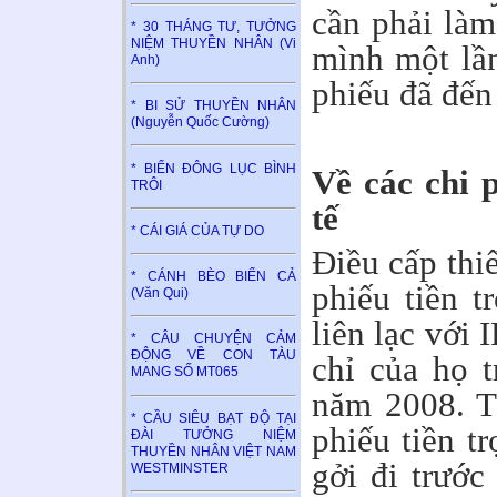
cần phải làm
* 30 THÁNG TƯ, TƯỞNG
NIỆM THUYỀN NHÂN (Vi
mình một lần
Anh)
phiếu đã đến
* BI SỬ THUYỀN NHÂN
(Nguyễn Quốc Cường)
* BIỂN ĐÔNG LỤC BÌNH
Về các chi p
TRÔI
tế
* CÁI GIÁ CỦA TỰ DO
Điều cấp thi
* CÁNH BÈO BIỂN CẢ
phiếu tiền t
(Văn Qui)
liên lạc với 
* CÂU CHUYỆN CẢM
ĐỘNG VỀ CON TÀU
chỉ của họ 
MANG SỐ MT065
năm 2008. Th
* CẦU SIÊU BẠT ĐỘ TẠI
phiếu tiền t
ĐÀI TƯỞNG NIỆM
THUYỀN NHÂN VIỆT NAM
gởi đi trướ
WESTMINSTER