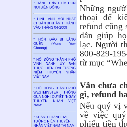
* HÀNH TRÌNH TÌM CON
Những người
NƠI BIỂN ĐÔNG
thoại để ki
* HÌNH ẢNH MỚI NHẤT
refund cũng 
CHUẨN BỊ KHÁNH THÀNH
VÀO THÁNG 04-2009
dẫn giúp họ
* HÒN ĐẢO BỊ LÃNG
lạc. Người t
QUÊN (Meng Yew
Choong)
800-829-1954
* HỘI ĐỒNG THÀNH PHỐ
từ mục “Whe
VINH DANH ỦY BAN
THỰC HIỆN ĐÀI TƯỞNG
NIỆM THUYỀN NHÂN
VIỆT NAM
Vẫn chưa ch
* HỘI ĐỒNG THÀNH PHỐ
gì, refund h
WESTMINSTER THÔNG
QUA NGHỊ QUYẾT “NGÀY
THUYỀN NHÂN VIỆT
Nếu quý vị 
NAM”
về việc quý
* KHÁNH THÀNH ĐÀI
phiếu tiền t
TƯỞNG NIỆM THUYỀN
NHÂN VIỆT NAM TẠI NAM