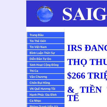
Trang Đầu
Tin Thế Giới
IRS ĐAN
Tin Việt Nam
Bình Luận Thời Sự
THỌ THU
Diễn Ðàn Tự Do
Sinh Hoạt Cộng Ðồng
Thi Ca
$266 TR
Văn Chương
Chốn Bụi Hồng
& TIỀN
VN Quê Hương Tôi
TẾ
Hạnh Phúc Gia Đình
Ca Nhạc
Phòng Tranh Viễn Xứ