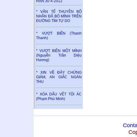
HẬN 30-4-2012
* VĂN TẾ THUYỀN BỘ
NHÂN ĐÃ BỎ MÌNH TRÊN
ĐƯỜNG TÌM TỰ DO
* VƯỢT BIỂN (Thanh
Thanh)
* VƯỢT BIỂN MỘT MÌNH
(Nguyễn Trần Diệu
Hương)
* XIN VỀ ĐÂY CHỨNG
GIÁM, AN GIẤC NGÀN
THU
* XÓA DẤU VẾT TỘI ÁC
(Phạm Phú Minh)
Conta
Cop