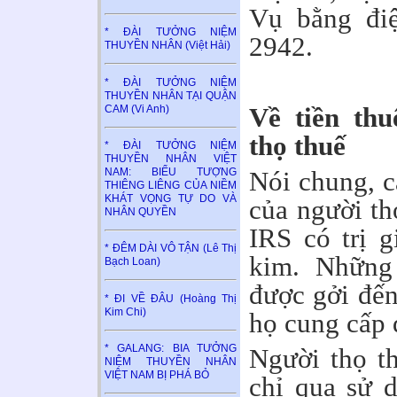
Vụ bằng điệ
* ĐÀI TƯỞNG NIỆM
2942.
THUYỀN NHÂN (Việt Hải)
* ĐÀI TƯỞNG NIỆM
THUYỀN NHÂN TẠI QUẬN
Về tiền th
CAM (Vi Anh)
thọ thuế
* ĐÀI TƯỞNG NIỆM
THUYỀN NHÂN VIỆT
NAM: BIỂU TƯỢNG
Nói chung, c
THIÊNG LIÊNG CỦA NIỀM
KHÁT VỌNG TỰ DO VÀ
của người thọ
NHÂN QUYỀN
IRS có trị 
* ĐÊM DÀI VÔ TẬN (Lê Thị
kim. Những 
Bạch Loan)
được gởi đến
* ĐI VỀ ĐÂU (Hoàng Thị
Kim Chi)
họ cung cấp 
* GALANG: BIA TƯỞNG
Người thọ th
NIỆM THUYỀN NHÂN
VIỆT NAM BỊ PHÁ BỎ
chỉ qua sử 