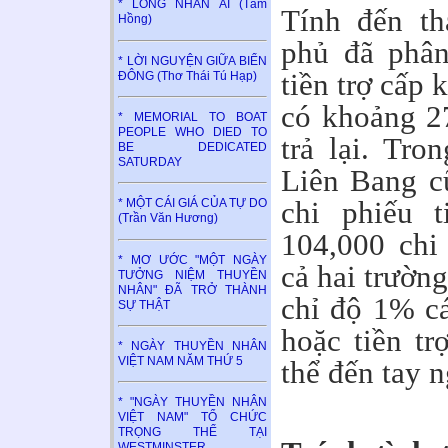
* LÒNG NHÂN ÁI (Tâm
Tính đến th
Hồng)
phủ đã phân
* LỜI NGUYỆN GIỮA BIỂN
tiền trợ cấp 
ĐÔNG (Thơ Thái Tú Hạp)
có khoảng 27
* MEMORIAL TO BOAT
PEOPLE WHO DIED TO
trả lại. Tr
BE DEDICATED
SATURDAY
Liên Bang cũ
chi phiếu t
* MỘT CÁI GIÁ CỦA TỰ DO
(Trần Văn Hương)
104,000 chi 
* MƠ ƯỚC "MỘT NGÀY
cả hai trườn
TƯỞNG NIỆM THUYỀN
NHÂN" ĐÃ TRỞ THÀNH
chỉ độ 1% cá
SỰ THẬT
hoặc tiền tr
* NGÀY THUYỀN NHÂN
VIỆT NAM NĂM THỨ 5
thể đến tay n
* "NGÀY THUYỀN NHÂN
VIỆT NAM" TỔ CHỨC
TRỌNG THỂ TẠI
WESTMINSTER