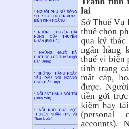
Tránh tình 
lai
* NGƯỜI PHỤ NỮ SỐNG
SÓT SAU CHUYẾN VƯỢT
Sở Thuế Vụ 
BIỂN KINH HOÀNG
thuế chọn ph
* NHỮNG CHUYỆN HÃI
HÙNG CỦA THUYỀN
qua ký thác 
NHÂN (Biệt Hải)
ngân hàng k
* NHỮNG NGƯỜI ĐÃ
thuế vì biện
CHẾT ĐỀU CÓ THẬT (Ngô
Dân Dụng)
tình trạng cá
* NHỮNG THÁNG NGÀY
mất cắp, ho
YÊU DẤU NƠI HOANG
ĐẢO (Tuấn Huy)
được. Người
tiền gởi trực
* NỖI BẤT HẠNH ĐỜI TÔI
(Thùy Yên)
kiệm hay tài
* NỖI KHỔ CỦA MỘT
(personal 
THUYỀN NHÂN (Thy Vũ
Thảo Uyên)
accounts). 