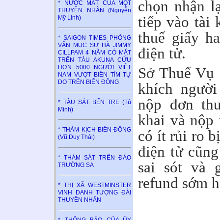
chọn nhận lạ
* NƯỚC MẮT CỦA MỘT
THUYỀN NHÂN (Nguyễn
tiếp vào tài
Mỹ Linh)
thuế giấy h
* SAIGON TIMES PHỎNG
VẤN MỤC SƯ HÀ JIMMY
điện tử.
CILLPAM 4 NĂM CÓ MẶT
TRÊN TÀU AKUNA CỨU
HƠN 5000 NGƯỜI VIỆT
Sở Thuế Vụ 
NAM VƯỢT BIỂN TÌM TỰ
DO TRÊN BIỂN ĐÔNG
khích người
nộp đơn thu
* TÀU SẮT BẾN TRE (Tú
Minh)
khai và nộp
* THẢM KỊCH BIỂN ĐÔNG
có ít rủi ro 
(Vũ Duy Thái)
điện tử cũng
* THẢM SÁT TRÊN ĐẢO
sai sót và 
TRƯỜNG SA
refund sớm h
* THỊ XÃ WESTMINSTER
VINH DANH TƯỢNG ĐÀI
THUYỀN NHÂN