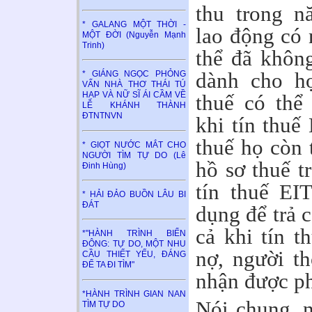
thu trong n
* GALANG MỘT THỜI -
lao động có 
MỘT ĐỜI (Nguyễn Mạnh
Trinh)
thể đã không
dành cho h
* GIÁNG NGỌC PHỎNG
VẤN NHÀ THƠ THÁI TÚ
HẠP VÀ NỮ SĨ ÁI CẦM VỀ
thuế có thể
LỄ KHÁNH THÀNH
ĐTNTNVN
khi tín thuế
thuế họ còn 
* GIỌT NƯỚC MẮT CHO
NGƯỜI TÌM TỰ DO (Lê
hồ sơ thuế t
Đinh Hùng)
tín thuế EI
* HẢI ĐẢO BUỒN LÂU BI
ĐÁT
dụng để trả 
cả khi tín t
*"HÀNH TRÌNH BIỂN
ĐÔNG: TỰ DO, MỘT NHU
nợ, người t
CẦU THIẾT YẾU, ĐÁNG
ĐỂ TA ĐI TÌM"
nhận được ph
*HÀNH TRÌNH GIAN NAN
Nói chung, n
TÌM TỰ DO