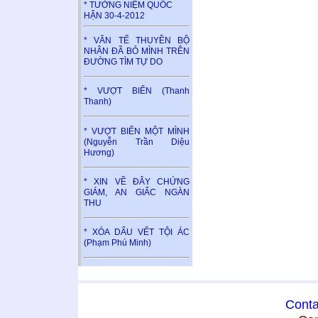
* TƯỞNG NIỆM QUỐC
HẬN 30-4-2012
* VĂN TẾ THUYỀN BỘ
NHÂN ĐÃ BỎ MÌNH TRÊN
ĐƯỜNG TÌM TỰ DO
* VƯỢT BIỂN (Thanh
Thanh)
* VƯỢT BIỂN MỘT MÌNH
(Nguyễn Trần Diệu
Hương)
* XIN VỀ ĐÂY CHỨNG
GIÁM, AN GIẤC NGÀN
THU
* XÓA DẤU VẾT TỘI ÁC
(Phạm Phú Minh)
Conta