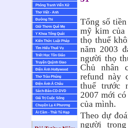
Phòng Tranh Viễn Xứ
Thơ Việt - Anh
Tổng số tiền
Ðường Thi
Giữ Thơm Quê Mẹ
mỹ kim của 
Y Khoa Tổng Quát
thọ thuế khô
Kiến Thức Luật Pháp
năm 2003 đa
Tìm Hiểu Thuế Vụ
Triết Học Tôn Giáo
người thọ th
Truyện Quỳnh Giao
Chủ nhân c
Ðiện Ảnh Hollywood
refund này 
Thơ Trào Phúng
thuế trước
Ðiện Ảnh Á Châu
Sách-Báo-CD-DVD
2007 mới có 
Giá Trị Cuộc Sống
của mình.
Chuyện Lạ 4 Phương
Ái Cầm - Thái Tú Hạp
Theo dự đoá
người trong