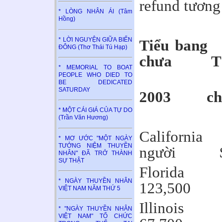
refund tương
* LÒNG NHÂN ÁI (Tâm
Hồng)
* LỜI NGUYỆN GIỮA BIỂN
Tiểu b
ĐÔNG (Thơ Thái Tú Hạp)
chưa Tổng
* MEMORIAL TO BOAT
PEOPLE WHO DIED TO
kha
BE DEDICATED
SATURDAY
2003 chờ 
* MỘT CÁI GIÁ CỦA TỰ DO
(Trần Văn Hương)
Califo
* MƠ ƯỚC "MỘT NGÀY
TƯỞNG NIỆM THUYỀN
người $2
NHÂN" ĐÃ TRỞ THÀNH
SỰ THẬT
Fl
* NGÀY THUYỀN NHÂN
123,500
VIỆT NAM NĂM THỨ 5
Il
* "NGÀY THUYỀN NHÂN
VIỆT NAM" TỔ CHỨC