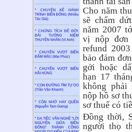
thành tài sả
Cho năm thu
* CHUYỆN KỂ HÀNH
TRÌNH BIỂN ĐÔNG (Nhiều
sẽ chấm dứt
Tác Giả)
năm 2007 tớ
* CHỨNG TÍCH ĐỂ ĐỜI:
ĐÀI TƯỞNG NIỆM
vị nộp đơn 
THUYỀN NHÂN (Vi Anh)
refund 2003
* CHUYẾN VƯỢT BIÊN
bảo đảm đơn 
ĐẪM MÁU (Mai Phúc)
gởi hoặc dấ
* CHUYẾN VƯỢT BIỂN
HÃI HÙNG
hạn 17 thán
không phải 
* CON ĐƯỜNG TÌM TỰ DO
(Trần Văn Khanh)
nộp hồ sơ th
sơ thuế có ti
* CÒN NHỚ HAY QUÊN
(Nguyễn Tam Giang)
Đồng thời, 
* DẠ TIỆC VĂN NGHỆ "LỜI
NGUYỆN GIỮA BIỂN
người thọ t
ĐÔNG" THÀNH CÔNG
NGOÀI DỰ KIẾN CỦA BAN