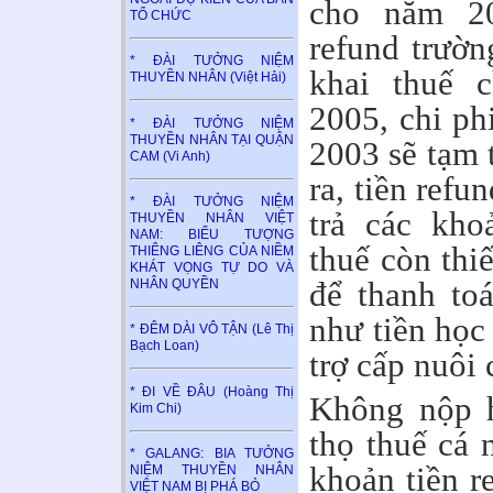
cho năm 20
TỔ CHỨC
refund trườ
* ĐÀI TƯỞNG NIỆM
khai thuế 
THUYỀN NHÂN (Việt Hải)
2005, chi ph
* ĐÀI TƯỞNG NIỆM
THUYỀN NHÂN TẠI QUẬN
2003 sẽ tạm 
CAM (Vi Anh)
ra, tiền ref
* ĐÀI TƯỞNG NIỆM
trả các kho
THUYỀN NHÂN VIỆT
NAM: BIỂU TƯỢNG
thuế còn thi
THIÊNG LIÊNG CỦA NIỀM
KHÁT VỌNG TỰ DO VÀ
để thanh to
NHÂN QUYỀN
như tiền học
* ĐÊM DÀI VÔ TẬN (Lê Thị
Bạch Loan)
trợ cấp nuôi 
* ĐI VỀ ĐÂU (Hoàng Thị
Không nộp h
Kim Chi)
thọ thuế cá 
* GALANG: BIA TƯỞNG
khoản tiền r
NIỆM THUYỀN NHÂN
VIỆT NAM BỊ PHÁ BỎ