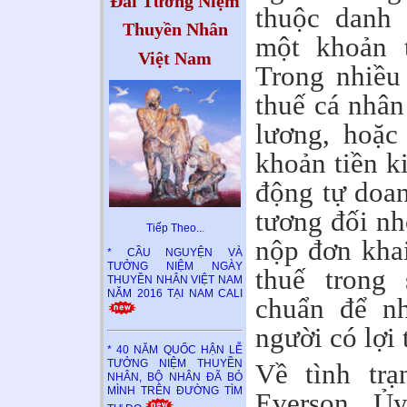
Đài Tưởng Niệm
thuộc danh 
Thuyền Nhân
một khoản t
Việt Nam
Trong nhiều
thuế cá nhân
lương, hoặc
khoản tiền k
động tự doan
tương đối nh
Tiếp Theo..
.
nộp đơn khai
* CẦU NGUYỆN VÀ
TƯỞNG NIỆM NGÀY
thuế trong
THUYỀN NHÂN VIỆT NAM
NĂM 2016 TẠI NAM CALI
chuẩn để nh
người có lợi 
* 40 NĂM QUỐC HẬN LỄ
TƯỞNG NIỆM THUYỀN
Về tình tr
NHÂN, BỘ NHÂN ĐÃ BỎ
MÌNH TRÊN ĐƯỜNG TÌM
Everson, Ủ