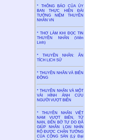
* THÔNG BÁO CỦA ỦY
BAN THỰC HIỆN ĐÀI
TƯỞNG NIỆM THUYỀN
NHÂN VN
* THƠ LÀM KHI ĐỌC TIN
THUYỀN NHÂN (Viên
Linh)
* THUYỀN NHÂN: ẤN
TÍCH LỊCH SỬ
* THUYỀN NHÂN VÀ BIỂN
ĐỘNG
* THUYỀN NHÂN VÀ MỘT
VÀI HÌNH ẢNH CỨU
NGƯỜI VƯỢT BIỂN
* THUYỀN NHÂN VIỆT
NAM VƯỢT BIÊN, TỬ
NẠN, ĐẾN BỜ TỰ DO ĐÃ
GIÚP NHÂN LOẠI NHÌN
RÕ ĐƯỢC CHÂN TƯỚNG
CỦA CỘNG SẢN (Lý Đại