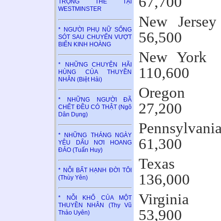
67,700
TRỌNG THỂ TẠI
WESTMINSTER
New
* NGƯỜI PHỤ NỮ SỐNG
56,500
SÓT SAU CHUYẾN VƯỢT
BIỂN KINH HOÀNG
Ne
* NHỮNG CHUYỆN HÃI
110,600
HÙNG CỦA THUYỀN
NHÂN (Biệt Hải)
Or
* NHỮNG NGƯỜI ĐÃ
27,200
CHẾT ĐỀU CÓ THẬT (Ngô
Dân Dụng)
Penn
* NHỮNG THÁNG NGÀY
61,300
YÊU DẤU NƠI HOANG
ĐẢO (Tuấn Huy)
T
* NỖI BẤT HẠNH ĐỜI TÔI
136,000
(Thùy Yên)
Vi
* NỖI KHỔ CỦA MỘT
THUYỀN NHÂN (Thy Vũ
53,900
Thảo Uyên)