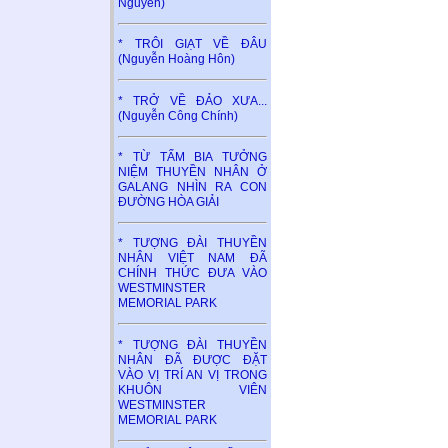
Nguyên)
* TRÔI GIẠT VỀ ĐÂU
(Nguyễn Hoàng Hôn)
* TRỞ VỀ ĐẢO XƯA...
(Nguyễn Công Chính)
* TỪ TẤM BIA TƯỞNG
NIỆM THUYỀN NHÂN Ở
GALANG NHÌN RA CON
ĐƯỜNG HÒA GIẢI
* TƯỢNG ĐÀI THUYỀN
NHÂN VIỆT NAM ĐÃ
CHÍNH THỨC ĐƯA VÀO
WESTMINSTER
MEMORIAL PARK
* TƯỢNG ĐÀI THUYỀN
NHÂN ĐÃ ĐƯỢC ĐẶT
VÀO VỊ TRÍ AN VỊ TRONG
KHUÔN VIÊN
WESTMINSTER
MEMORIAL PARK