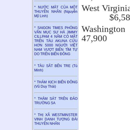
West V
* NƯỚC MẮT CỦA MỘT
THUYỀN NHÂN (Nguyễn
$6,587
Mỹ Linh)
Was
* SAIGON TIMES PHỎNG
VẤN MỤC SƯ HÀ JIMMY
47,900
CILLPAM 4 NĂM CÓ MẶT
TRÊN TÀU AKUNA CỨU
HƠN 5000 NGƯỜI VIỆT
NAM VƯỢT BIỂN TÌM TỰ
DO TRÊN BIỂN ĐÔNG
* TÀU SẮT BẾN TRE (Tú
Minh)
* THẢM KỊCH BIỂN ĐÔNG
(Vũ Duy Thái)
* THẢM SÁT TRÊN ĐẢO
TRƯỜNG SA
* THỊ XÃ WESTMINSTER
VINH DANH TƯỢNG ĐÀI
THUYỀN NHÂN