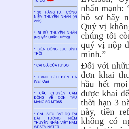
TỰ DO
nhấn mạnh: 
* 30 THÁNG TƯ, TƯỞNG
hồ sơ hãy n
NIỆM THUYỀN NHÂN (Vi
Anh)
Quý vị không
chúng tôi cò
* BI SỬ THUYỀN NHÂN
(Nguyễn Quốc Cường)
quý vị nộp đ
* BIỂN ĐÔNG LỤC BÌNH
mình.”
TRÔI
Đối với nhữ
* CÁI GIÁ CỦA TỰ DO
đơn khai th
* CÁNH BÈO BIỂN CẢ
hầu hết mọi
(Văn Qui)
được khai để
* CÂU CHUYỆN CẢM
ĐỘNG VỀ CON TÀU
thời hạn 3 n
MANG SỐ MT065
này, tiền r
* CẦU SIÊU BẠT ĐỘ TẠI
không có ng
ĐÀI TƯỞNG NIỆM
THUYỀN NHÂN VIỆT NAM
WESTMINSTER