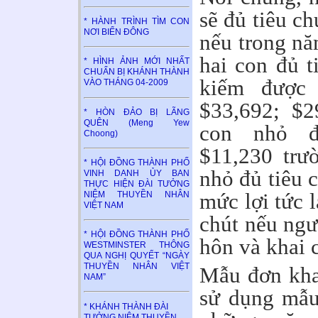
sẽ đủ tiêu c
* HÀNH TRÌNH TÌM CON
NƠI BIỂN ĐÔNG
nếu trong nă
hai con đủ t
* HÌNH ẢNH MỚI NHẤT
CHUẨN BỊ KHÁNH THÀNH
kiếm được
VÀO THÁNG 04-2009
$33,692; $2
* HÒN ĐẢO BỊ LÃNG
QUÊN (Meng Yew
con nhỏ đ
Choong)
$11,230 trư
* HỘI ĐỒNG THÀNH PHỐ
nhỏ đủ tiêu 
VINH DANH ỦY BAN
THỰC HIỆN ĐÀI TƯỞNG
mức lợi tức 
NIỆM THUYỀN NHÂN
VIỆT NAM
chút nếu ngư
* HỘI ĐỒNG THÀNH PHỐ
hôn và khai 
WESTMINSTER THÔNG
QUA NGHỊ QUYẾT “NGÀY
THUYỀN NHÂN VIỆT
Mẫu đơn kha
NAM”
sử dụng mẫu
* KHÁNH THÀNH ĐÀI
TƯỞNG NIỆM THUYỀN