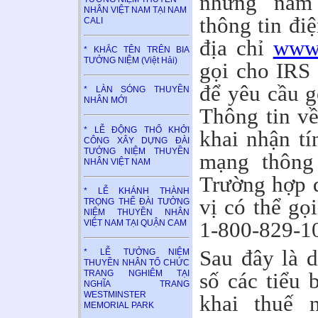
những năm
NHÂN VIỆT NAM TẠI NAM
thông tin đi
CALI
địa chỉ
www.
* KHẮC TÊN TRÊN BIA
TƯỞNG NIỆM (Việt Hải)
gọi cho IRS
để yêu cầu g
* LÀN SÓNG THUYỀN
NHÂN MỚI
Thông tin về
* LỄ ĐỘNG THỔ KHỞI
khai nhận tí
CÔNG XÂY DỰNG ĐÀI
TƯỞNG NIỆM THUYỀN
mạng thông 
NHÂN VIỆT NAM
Trường hợp q
* LỄ KHÁNH THÀNH
vị có thể gọ
TRỌNG THỂ ĐÀI TƯỞNG
NIỆM THUYỀN NHÂN
1-800-829-10
VIỆT NAM TẠI QUẬN CAM
Sau đây là 
* LỄ TƯỞNG NIỆM
THUYỀN NHÂN TỔ CHỨC
số các tiểu 
TRANG NGHIÊM TẠI
NGHĨA TRANG
WESTMINSTER
khai thuế 
MEMORIAL PARK