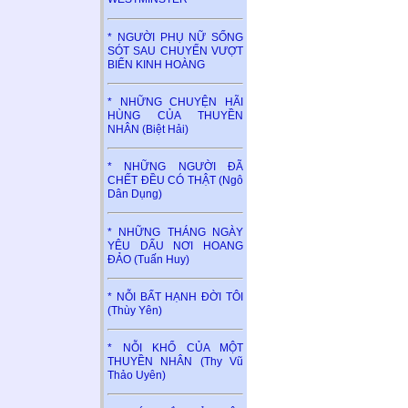
* NGƯỜI PHỤ NỮ SỐNG
SÓT SAU CHUYẾN VƯỢT
BIỂN KINH HOÀNG
* NHỮNG CHUYỆN HÃI
HÙNG CỦA THUYỀN
NHÂN (Biệt Hải)
* NHỮNG NGƯỜI ĐÃ
CHẾT ĐỀU CÓ THẬT (Ngô
Dân Dụng)
* NHỮNG THÁNG NGÀY
YÊU DẤU NƠI HOANG
ĐẢO (Tuấn Huy)
* NỖI BẤT HẠNH ĐỜI TÔI
(Thùy Yên)
* NỖI KHỔ CỦA MỘT
THUYỀN NHÂN (Thy Vũ
Thảo Uyên)