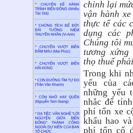
chỉnh lại mứ
* CHUYỆN KỂ HÀNH
TRÌNH BIỂN ĐÔNG (Nhiều
vận hành xe
Tác Giả)
thực tế các 
* CHỨNG TÍCH ĐỂ ĐỜI:
dụng các ph
ĐÀI TƯỞNG NIỆM
THUYỀN NHÂN (Vi Anh)
Chúng tôi m
* CHUYẾN VƯỢT BIÊN
tương xứng 
ĐẪM MÁU (Mai Phúc)
thọ thuế phải
* CHUYẾN VƯỢT BIỂN
HÃI HÙNG
Trong khi nh
yếu của cá
* CON ĐƯỜNG TÌM TỰ DO
(Trần Văn Khanh)
những yếu t
* CÒN NHỚ HAY QUÊN
nhắc để tín
(Nguyễn Tam Giang)
phí tổn xe c
* DẠ TIỆC VĂN NGHỆ "LỜI
khấu hao và
NGUYỆN GIỮA BIỂN
ĐÔNG" THÀNH CÔNG
NGOÀI DỰ KIẾN CỦA BAN
phí tổn cố 
TỔ CHỨC