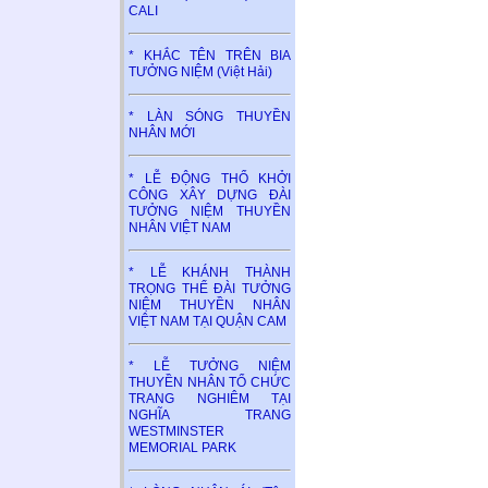
CALI
* KHẮC TÊN TRÊN BIA
TƯỞNG NIỆM (Việt Hải)
* LÀN SÓNG THUYỀN
NHÂN MỚI
* LỄ ĐỘNG THỔ KHỞI
CÔNG XÂY DỰNG ĐÀI
TƯỞNG NIỆM THUYỀN
NHÂN VIỆT NAM
* LỄ KHÁNH THÀNH
TRỌNG THỂ ĐÀI TƯỞNG
NIỆM THUYỀN NHÂN
VIỆT NAM TẠI QUẬN CAM
* LỄ TƯỞNG NIỆM
THUYỀN NHÂN TỔ CHỨC
TRANG NGHIÊM TẠI
NGHĨA TRANG
WESTMINSTER
MEMORIAL PARK