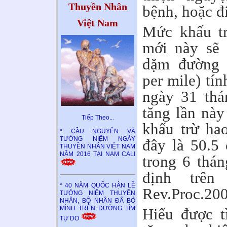
Thuyền Nhân
bệnh, hoặc đi
Việt Nam
Mức khấu t
mới này sẽ 
dặm đường d
per mile) tí
ngày 31 th
tăng lần này
Tiếp Theo..
.
khấu trừ ha
* CẦU NGUYỆN VÀ
TƯỞNG NIỆM NGÀY
đây là 50.5
THUYỀN NHÂN VIỆT NAM
NĂM 2016 TẠI NAM CALI
trong 6 thá
định trê
* 40 NĂM QUỐC HẬN LỄ
Rev.Proc.200
TƯỞNG NIỆM THUYỀN
NHÂN, BỘ NHÂN ĐÃ BỎ
MÌNH TRÊN ĐƯỜNG TÌM
Hiểu được t
TỰ DO