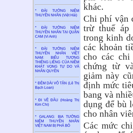
khác.
* ĐÀI TƯỞNG NIỆM
THUYỀN NHÂN (Việt Hải)
Chi phí vận 
trừ thuế áp
* ĐÀI TƯỞNG NIỆM
THUYỀN NHÂN TẠI QUẬN
trong kinh d
CAM (Vi Anh)
các khoản ti
* ĐÀI TƯỞNG NIỆM
THUYỀN NHÂN VIỆT
cho các chi
NAM: BIỂU TƯỢNG
THIÊNG LIÊNG CỦA NIỀM
chứng từ v
KHÁT VỌNG TỰ DO VÀ
NHÂN QUYỀN
giảm này cũ
định mức tiê
* ĐÊM DÀI VÔ TẬN (Lê Thị
Bạch Loan)
bang và nhiề
* ĐI VỀ ĐÂU (Hoàng Thị
dụng để bù l
Kim Chi)
cho nhân viê
* GALANG: BIA TƯỞNG
NIỆM THUYỀN NHÂN
Các mức chi
VIỆT NAM BỊ PHÁ BỎ