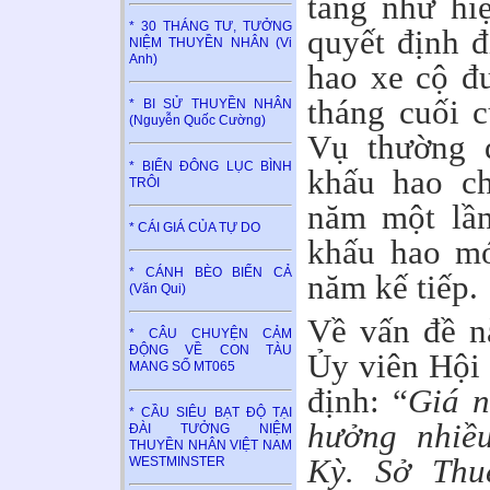
tăng như hi
* 30 THÁNG TƯ, TƯỞNG
quyết định đ
NIỆM THUYỀN NHÂN (Vi
Anh)
hao xe cộ đ
tháng cuối 
* BI SỬ THUYỀN NHÂN
(Nguyễn Quốc Cường)
Vụ thường đ
* BIỂN ĐÔNG LỤC BÌNH
khấu hao ch
TRÔI
năm một lầ
* CÁI GIÁ CỦA TỰ DO
khấu hao mớ
* CÁNH BÈO BIỂN CẢ
năm kế tiếp.
(Văn Qui)
Về vấn đề n
* CÂU CHUYỆN CẢM
ĐỘNG VỀ CON TÀU
Ủy viên Hội
MANG SỐ MT065
định: “
Giá n
* CẦU SIÊU BẠT ĐỘ TẠI
hưởng nhiề
ĐÀI TƯỞNG NIỆM
THUYỀN NHÂN VIỆT NAM
Kỳ. Sở Thu
WESTMINSTER