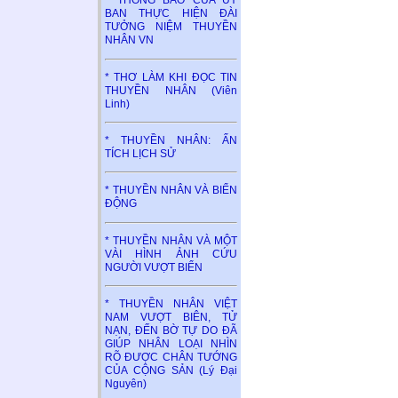
* THÔNG BÁO CỦA ỦY
BAN THỰC HIỆN ĐÀI
TƯỞNG NIỆM THUYỀN
NHÂN VN
* THƠ LÀM KHI ĐỌC TIN
THUYỀN NHÂN (Viên
Linh)
* THUYỀN NHÂN: ẤN
TÍCH LỊCH SỬ
* THUYỀN NHÂN VÀ BIỂN
ĐỘNG
* THUYỀN NHÂN VÀ MỘT
VÀI HÌNH ẢNH CỨU
NGƯỜI VƯỢT BIỂN
* THUYỀN NHÂN VIỆT
NAM VƯỢT BIÊN, TỬ
NẠN, ĐẾN BỜ TỰ DO ĐÃ
GIÚP NHÂN LOẠI NHÌN
RÕ ĐƯỢC CHÂN TƯỚNG
CỦA CỘNG SẢN (Lý Đại
Nguyên)