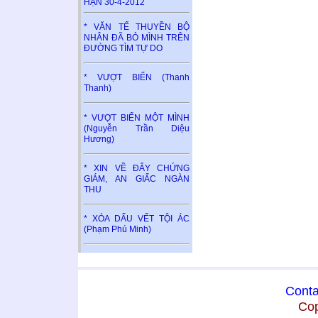
HẬN 30-4-2012
* VĂN TẾ THUYỀN BỘ
NHÂN ĐÃ BỎ MÌNH TRÊN
ĐƯỜNG TÌM TỰ DO
* VƯỢT BIỂN (Thanh
Thanh)
* VƯỢT BIỂN MỘT MÌNH
(Nguyễn Trần Diệu
Hương)
* XIN VỀ ĐÂY CHỨNG
GIÁM, AN GIẤC NGÀN
THU
* XÓA DẤU VẾT TỘI ÁC
(Phạm Phú Minh)
Conta
Cop