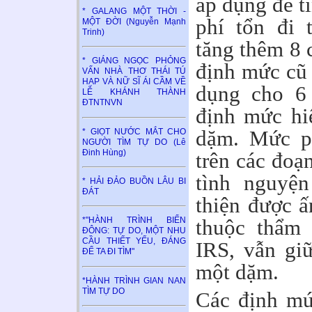
áp dụng để t
* GALANG MỘT THỜI -
phí tổn đi
MỘT ĐỜI (Nguyễn Mạnh
Trinh)
tăng thêm 8 
* GIÁNG NGỌC PHỎNG
định mức cũ 
VẤN NHÀ THƠ THÁI TÚ
HẠP VÀ NỮ SĨ ÁI CẦM VỀ
dụng cho 6
LỄ KHÁNH THÀNH
ĐTNTNVN
định mức hi
dặm. Mức ph
* GIỌT NƯỚC MẮT CHO
NGƯỜI TÌM TỰ DO (Lê
Đinh Hùng)
trên các đoạ
tình nguyện
* HẢI ĐẢO BUỒN LÂU BI
ĐÁT
thiện được ấ
thuộc thẩm 
*"HÀNH TRÌNH BIỂN
ĐÔNG: TỰ DO, MỘT NHU
CẦU THIẾT YẾU, ĐÁNG
IRS, vẫn gi
ĐỂ TA ĐI TÌM"
một dặm.
*HÀNH TRÌNH GIAN NAN
TÌM TỰ DO
Các định mứ