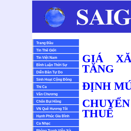
Trang Đầu
Tin Thế Giới
GIÁ XĂ
Tin Việt Nam
TĂNG
Bình Luận Thời Sự
Diễn Ðàn Tự Do
Sinh Hoạt Cộng Ðồng
ĐỊNH MỨ
Thi Ca
Văn Chương
CHUYỂ
Chốn Bụi Hồng
VN Quê Hương Tôi
THUẾ
Hạnh Phúc Gia Đình
Ca Nhạc
Phòng Tranh Viễn Xứ