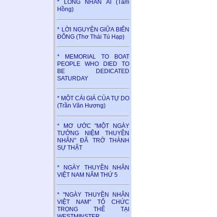
* LÒNG NHÂN ÁI (Tâm
Hồng)
* LỜI NGUYỆN GIỮA BIỂN
ĐÔNG (Thơ Thái Tú Hạp)
* MEMORIAL TO BOAT
PEOPLE WHO DIED TO
BE DEDICATED
SATURDAY
* MỘT CÁI GIÁ CỦA TỰ DO
(Trần Văn Hương)
* MƠ ƯỚC "MỘT NGÀY
TƯỞNG NIỆM THUYỀN
NHÂN" ĐÃ TRỞ THÀNH
SỰ THẬT
* NGÀY THUYỀN NHÂN
VIỆT NAM NĂM THỨ 5
* "NGÀY THUYỀN NHÂN
VIỆT NAM" TỔ CHỨC
TRỌNG THỂ TẠI
WESTMINSTER