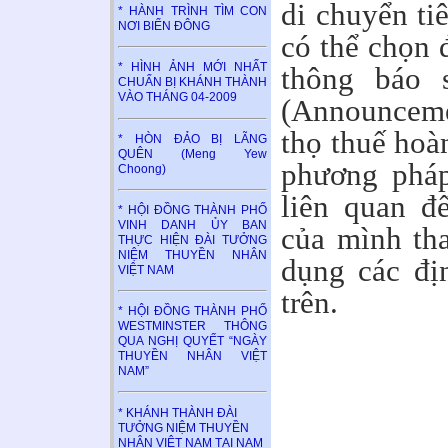
di chuyển ti
* HÀNH TRÌNH TÌM CON
NƠI BIỂN ĐÔNG
có thể chọn đ
* HÌNH ẢNH MỚI NHẤT
thông báo
CHUẨN BỊ KHÁNH THÀNH
VÀO THÁNG 04-2009
(Announcem
thọ thuế hoà
* HÒN ĐẢO BỊ LÃNG
QUÊN (Meng Yew
phương pháp
Choong)
liên quan đ
* HỘI ĐỒNG THÀNH PHỐ
VINH DANH ỦY BAN
của mình th
THỰC HIỆN ĐÀI TƯỞNG
NIỆM THUYỀN NHÂN
dụng các đị
VIỆT NAM
trên.
* HỘI ĐỒNG THÀNH PHỐ
WESTMINSTER THÔNG
QUA NGHỊ QUYẾT “NGÀY
THUYỀN NHÂN VIỆT
NAM”
* KHÁNH THÀNH ĐÀI
TƯỞNG NIỆM THUYỀN
NHÂN VIỆT NAM TẠI NAM