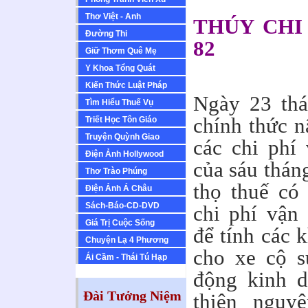
Thơ Việt - Anh
THÚY CHI 
Ðường Thi
82
Giữ Thơm Quê Mẹ
Y Khoa Tổng Quát
Kiến Thức Luật Pháp
Ngày 23 thá
Tìm Hiểu Thuế Vụ
chính thức 
Triết Học Tôn Giáo
Truyện Quỳnh Giao
các chi phí
Ðiện Ảnh Hollywood
của sáu thán
Thơ Trào Phúng
thọ thuế có
Ðiện Ảnh Á Châu
Sách-Báo-CD-DVD
chi phí vận
Giá Trị Cuộc Sống
để tính các 
Chuyện Lạ 4 Phương
cho xe cộ s
Ái Cầm - Thái Tú Hạp
động kinh d
Đài Tưởng Niệm
thiện nguy