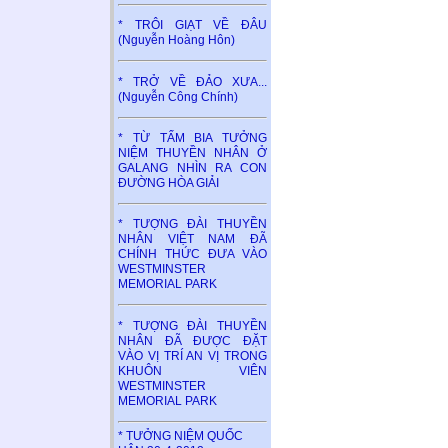
* TRÔI GIẠT VỀ ĐÂU
(Nguyễn Hoàng Hôn)
* TRỞ VỀ ĐẢO XƯA...
(Nguyễn Công Chính)
* TỪ TẤM BIA TƯỞNG
NIỆM THUYỀN NHÂN Ở
GALANG NHÌN RA CON
ĐƯỜNG HÒA GIẢI
* TƯỢNG ĐÀI THUYỀN
NHÂN VIỆT NAM ĐÃ
CHÍNH THỨC ĐƯA VÀO
WESTMINSTER
MEMORIAL PARK
* TƯỢNG ĐÀI THUYỀN
NHÂN ĐÃ ĐƯỢC ĐẶT
VÀO VỊ TRÍ AN VỊ TRONG
KHUÔN VIÊN
WESTMINSTER
MEMORIAL PARK
* TƯỞNG NIỆM QUỐC