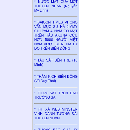
* NƯỚC MẮT CỦA MỘT
THUYỀN NHÂN (Nguyễn
Mỹ Linh)
* SAIGON TIMES PHỎNG
VẤN MỤC SƯ HÀ JIMMY
CILLPAM 4 NĂM CÓ MẶT
TRÊN TÀU AKUNA CỨU
HƠN 5000 NGƯỜI VIỆT
NAM VƯỢT BIỂN TÌM TỰ
DO TRÊN BIỂN ĐÔNG
* TÀU SẮT BẾN TRE (Tú
Minh)
* THẢM KỊCH BIỂN ĐÔNG
(Vũ Duy Thái)
* THẢM SÁT TRÊN ĐẢO
TRƯỜNG SA
* THỊ XÃ WESTMINSTER
VINH DANH TƯỢNG ĐÀI
THUYỀN NHÂN