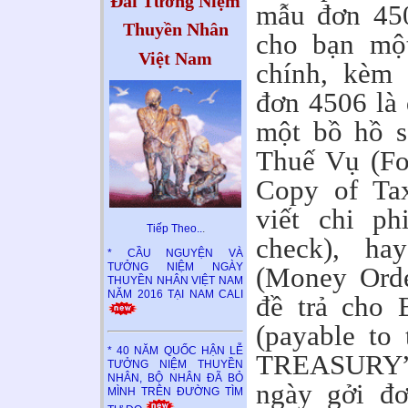
Đài Tưởng Niệm
mẫu đơn 450
Thuyền Nhân
cho bạn mộ
Việt Nam
chính, kèm 
đơn 4506 là
một bồ hồ s
Thuế Vụ (Fo
Copy of Tax
viết chi ph
Tiếp Theo..
.
check), ha
* CẦU NGUYỆN VÀ
TƯỞNG NIỆM NGÀY
(Money Orde
THUYỀN NHÂN VIỆT NAM
NĂM 2016 TẠI NAM CALI
đề trả cho
(payable t
* 40 NĂM QUỐC HẬN LỄ
TREASURY”
TƯỞNG NIỆM THUYỀN
NHÂN, BỘ NHÂN ĐÃ BỎ
ngày gởi đơ
MÌNH TRÊN ĐƯỜNG TÌM