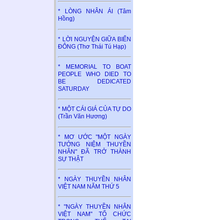
* LÒNG NHÂN ÁI (Tâm
Hồng)
* LỜI NGUYỆN GIỮA BIỂN
ĐÔNG (Thơ Thái Tú Hạp)
* MEMORIAL TO BOAT
PEOPLE WHO DIED TO
BE DEDICATED
SATURDAY
* MỘT CÁI GIÁ CỦA TỰ DO
(Trần Văn Hương)
* MƠ ƯỚC "MỘT NGÀY
TƯỞNG NIỆM THUYỀN
NHÂN" ĐÃ TRỞ THÀNH
SỰ THẬT
* NGÀY THUYỀN NHÂN
VIỆT NAM NĂM THỨ 5
* "NGÀY THUYỀN NHÂN
VIỆT NAM" TỔ CHỨC