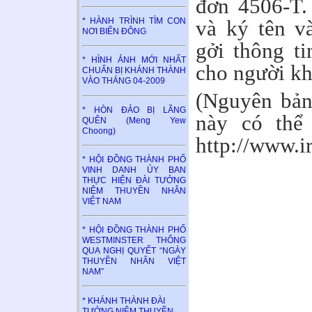
đơn 4506-T.
và ký tên v
* HÀNH TRÌNH TÌM CON
NƠI BIỂN ĐÔNG
gởi thông t
* HÌNH ẢNH MỚI NHẤT
cho người kh
CHUẨN BỊ KHÁNH THÀNH
VÀO THÁNG 04-2009
(Nguyên bản 
* HÒN ĐẢO BỊ LÃNG
này có thể 
QUÊN (Meng Yew
Choong)
http://www.ir
* HỘI ĐỒNG THÀNH PHỐ
VINH DANH ỦY BAN
THỰC HIỆN ĐÀI TƯỞNG
NIỆM THUYỀN NHÂN
VIỆT NAM
* HỘI ĐỒNG THÀNH PHỐ
WESTMINSTER THÔNG
QUA NGHỊ QUYẾT “NGÀY
THUYỀN NHÂN VIỆT
NAM”
* KHÁNH THÀNH ĐÀI
TƯỞNG NIỆM THUYỀN