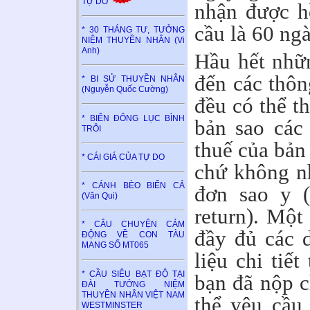
TỰ DO
nhận được h
cầu là 60 ngà
* 30 THÁNG TƯ, TƯỞNG
NIỆM THUYỀN NHÂN (Vi
Anh)
Hầu hết nhữn
đến các thôn
* BI SỬ THUYỀN NHÂN
(Nguyễn Quốc Cường)
đều có thể t
* BIỂN ĐÔNG LỤC BÌNH
bản sao các 
TRÔI
thuế của bản 
* CÁI GIÁ CỦA TỰ DO
chứ không nh
* CÁNH BÈO BIỂN CẢ
đơn sao y (
(Văn Qui)
return). Một
* CÂU CHUYỆN CẢM
đầy đủ các d
ĐỘNG VỀ CON TÀU
MANG SỐ MT065
liệu chi tiế
* CẦU SIÊU BẠT ĐỘ TẠI
bạn đã nộp 
ĐÀI TƯỞNG NIỆM
THUYỀN NHÂN VIỆT NAM
thể yêu cầu
WESTMINSTER