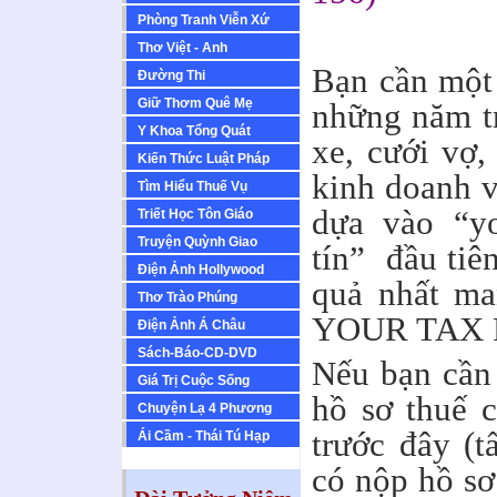
Phòng Tranh Viễn Xứ
Thơ Việt - Anh
Bạn cần một 
Ðường Thi
Giữ Thơm Quê Mẹ
những năm t
Y Khoa Tổng Quát
xe, cưới vợ,
Kiến Thức Luật Pháp
kinh doanh v
Tìm Hiểu Thuế Vụ
dựa vào “yo
Triết Học Tôn Giáo
Truyện Quỳnh Giao
tín” đầu tiê
Ðiện Ảnh Hollywood
quả nhất ma
Thơ Trào Phúng
YOUR TAX 
Ðiện Ảnh Á Châu
Sách-Báo-CD-DVD
Nếu bạn cần
Giá Trị Cuộc Sống
hồ sơ thuế 
Chuyện Lạ 4 Phương
trước đây (t
Ái Cầm - Thái Tú Hạp
có nộp hồ sơ