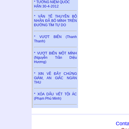
* TƯỞNG NIỆM QUỐC
HẬN 30-4-2012
* VĂN TẾ THUYỀN BỘ
NHÂN ĐÃ BỎ MÌNH TRÊN
ĐƯỜNG TÌM TỰ DO
* VƯỢT BIỂN (Thanh
Thanh)
* VƯỢT BIỂN MỘT MÌNH
(Nguyễn Trần Diệu
Hương)
* XIN VỀ ĐÂY CHỨNG
GIÁM, AN GIẤC NGÀN
THU
* XÓA DẤU VẾT TỘI ÁC
(Phạm Phú Minh)
Conta