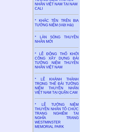
NHÂN VIỆT NAM TẠI NAM
CALI
* KHẮC TÊN TRÊN BIA
TƯỞNG NIỆM (Việt Hải)
* LÀN SÓNG THUYỀN
NHÂN MỚI
* LỄ ĐỘNG THỔ KHỞI
CÔNG XÂY DỰNG ĐÀI
TƯỞNG NIỆM THUYỀN
NHÂN VIỆT NAM
* LỄ KHÁNH THÀNH
TRỌNG THỂ ĐÀI TƯỞNG
NIỆM THUYỀN NHÂN
VIỆT NAM TẠI QUẬN CAM
* LỄ TƯỞNG NIỆM
THUYỀN NHÂN TỔ CHỨC
TRANG NGHIÊM TẠI
NGHĨA TRANG
WESTMINSTER
MEMORIAL PARK