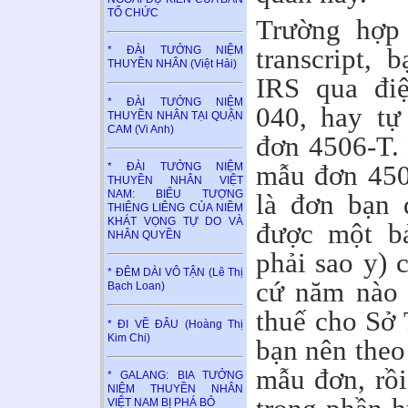
TỔ CHỨC
Trường hợp
transcript, 
* ĐÀI TƯỞNG NIỆM
THUYỀN NHÂN (Việt Hải)
IRS qua điệ
* ĐÀI TƯỞNG NIỆM
040, hay tự
THUYỀN NHÂN TẠI QUẬN
CAM (Vi Anh)
đơn 4506-T.
mẫu đơn 450
* ĐÀI TƯỞNG NIỆM
THUYỀN NHÂN VIỆT
NAM: BIỂU TƯỢNG
là đơn bạn 
THIÊNG LIÊNG CỦA NIỀM
KHÁT VỌNG TỰ DO VÀ
được một bả
NHÂN QUYỀN
phải sao y) 
* ĐÊM DÀI VÔ TẬN (Lê Thị
cứ năm nào 
Bạch Loan)
thuế cho Sở 
* ĐI VỀ ĐÂU (Hoàng Thị
Kim Chi)
bạn nên theo
mẫu đơn, rồi
* GALANG: BIA TƯỞNG
NIỆM THUYỀN NHÂN
VIỆT NAM BỊ PHÁ BỎ