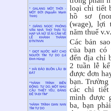
trong phần h
loại chi tiế
* GALANG MỘT THỜI -
MỘT ĐỜI (Nguyễn Mạnh
hồ sơ (non
Trinh)
(wage), lợi
* GIÁNG NGỌC PHỎNG
năm thuế v.v
VẤN NHÀ THƠ THÁI TÚ
HẠP VÀ NỮ SĨ ÁI CẦM VỀ
LỄ KHÁNH THÀNH
Các bản sao 
ĐTNTNVN
của bạn có 
* GIỌT NƯỚC MẮT CHO
đến địa chỉ 
NGƯỜI TÌM TỰ DO (Lê
Đinh Hùng)
2 tuần lễ k
* HẢI ĐẢO BUỒN LÂU BI
được đơn hay
ĐÁT
bạn. Trường
*"HÀNH TRÌNH BIỂN
các chi tiế
ĐÔNG: TỰ DO, MỘT NHU
CẦU THIẾT YẾU, ĐÁNG
ĐỂ TA ĐI TÌM"
mình được g
ba, bạn phả
*HÀNH TRÌNH GIAN NAN
TÌM TỰ DO