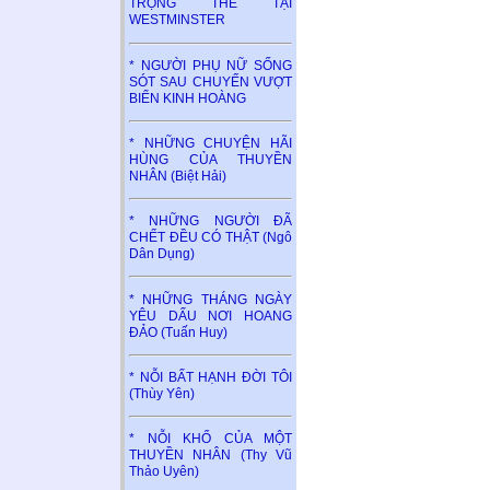
TRỌNG THỂ TẠI
WESTMINSTER
* NGƯỜI PHỤ NỮ SỐNG
SÓT SAU CHUYẾN VƯỢT
BIỂN KINH HOÀNG
* NHỮNG CHUYỆN HÃI
HÙNG CỦA THUYỀN
NHÂN (Biệt Hải)
* NHỮNG NGƯỜI ĐÃ
CHẾT ĐỀU CÓ THẬT (Ngô
Dân Dụng)
* NHỮNG THÁNG NGÀY
YÊU DẤU NƠI HOANG
ĐẢO (Tuấn Huy)
* NỖI BẤT HẠNH ĐỜI TÔI
(Thùy Yên)
* NỖI KHỔ CỦA MỘT
THUYỀN NHÂN (Thy Vũ
Thảo Uyên)