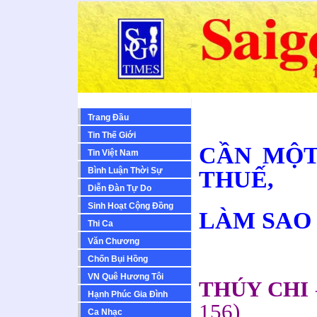
Trang Đầu
Tin Thế Giới
CẦN MỘT
Tin Việt Nam
Bình Luận Thời Sự
THUẾ,
Diễn Ðàn Tự Do
Sinh Hoạt Cộng Ðồng
LÀM SAO
Thi Ca
Văn Chương
Chốn Bụi Hồng
VN Quê Hương Tôi
THÚY CHI
Hạnh Phúc Gia Đình
156)
Ca Nhạc