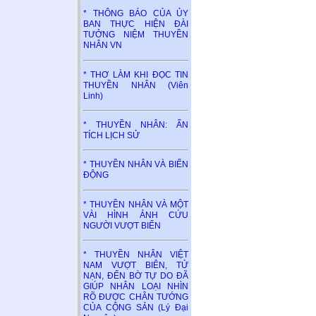
* THÔNG BÁO CỦA ỦY
BAN THỰC HIỆN ĐÀI
TƯỞNG NIỆM THUYỀN
NHÂN VN
* THƠ LÀM KHI ĐỌC TIN
THUYỀN NHÂN (Viên
Linh)
* THUYỀN NHÂN: ẤN
TÍCH LỊCH SỬ
* THUYỀN NHÂN VÀ BIỂN
ĐỘNG
* THUYỀN NHÂN VÀ MỘT
VÀI HÌNH ẢNH CỨU
NGƯỜI VƯỢT BIỂN
* THUYỀN NHÂN VIỆT
NAM VƯỢT BIÊN, TỬ
NẠN, ĐẾN BỜ TỰ DO ĐÃ
GIÚP NHÂN LOẠI NHÌN
RÕ ĐƯỢC CHÂN TƯỚNG
CỦA CỘNG SẢN (Lý Đại