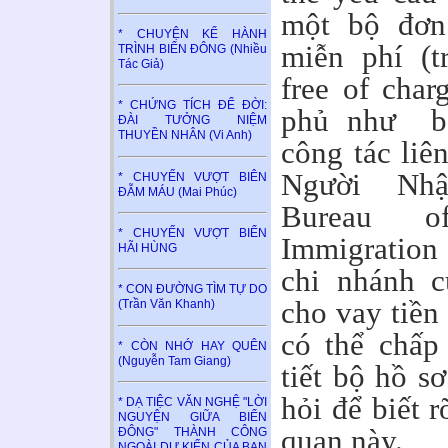
một bộ đơn 
* CHUYỆN KỂ HÀNH
miễn phí (tr
TRÌNH BIỂN ĐÔNG (Nhiều
Tác Giả)
free of char
* CHỨNG TÍCH ĐỂ ĐỜI:
phủ như bộ
ĐÀI TƯỞNG NIỆM
THUYỀN NHÂN (Vi Anh)
công tác liê
Người Nhậ
* CHUYẾN VƯỢT BIÊN
ĐẪM MÁU (Mai Phúc)
Bureau o
* CHUYẾN VƯỢT BIỂN
Immigration 
HÃI HÙNG
chi nhánh c
* CON ĐƯỜNG TÌM TỰ DO
cho vay tiền
(Trần Văn Khanh)
có thể chấp
* CÒN NHỚ HAY QUÊN
(Nguyễn Tam Giang)
tiết bộ hồ s
hỏi để biết 
* DẠ TIỆC VĂN NGHỆ "LỜI
NGUYỆN GIỮA BIỂN
quan này.
ĐÔNG" THÀNH CÔNG
NGOÀI DỰ KIẾN CỦA BAN