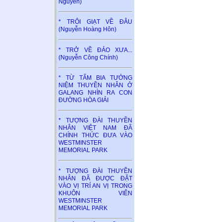
Nguyên)
* TRÔI GIẠT VỀ ĐÂU
(Nguyễn Hoàng Hôn)
* TRỞ VỀ ĐẢO XƯA...
(Nguyễn Công Chính)
* TỪ TẤM BIA TƯỞNG
NIỆM THUYỀN NHÂN Ở
GALANG NHÌN RA CON
ĐƯỜNG HÒA GIẢI
* TƯỢNG ĐÀI THUYỀN
NHÂN VIỆT NAM ĐÃ
CHÍNH THỨC ĐƯA VÀO
WESTMINSTER
MEMORIAL PARK
* TƯỢNG ĐÀI THUYỀN
NHÂN ĐÃ ĐƯỢC ĐẶT
VÀO VỊ TRÍ AN VỊ TRONG
KHUÔN VIÊN
WESTMINSTER
MEMORIAL PARK