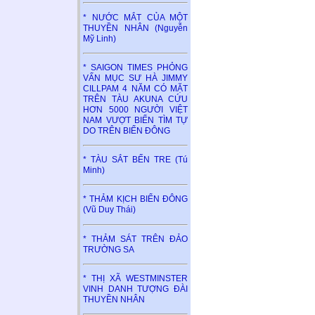
* NƯỚC MẮT CỦA MỘT
THUYỀN NHÂN (Nguyễn
Mỹ Linh)
* SAIGON TIMES PHỎNG
VẤN MỤC SƯ HÀ JIMMY
CILLPAM 4 NĂM CÓ MẶT
TRÊN TÀU AKUNA CỨU
HƠN 5000 NGƯỜI VIỆT
NAM VƯỢT BIỂN TÌM TỰ
DO TRÊN BIỂN ĐÔNG
* TÀU SẮT BẾN TRE (Tú
Minh)
* THẢM KỊCH BIỂN ĐÔNG
(Vũ Duy Thái)
* THẢM SÁT TRÊN ĐẢO
TRƯỜNG SA
* THỊ XÃ WESTMINSTER
VINH DANH TƯỢNG ĐÀI
THUYỀN NHÂN