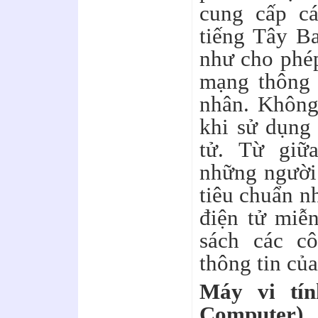
cung cấp c
tiếng Tây B
như cho phép
mạng thông 
nhân. Không 
khi sử dụng 
tử. Từ giữ
những người
tiêu chuẩn n
điện tử miễ
sách các c
thông tin của
Máy vi tín
Computer).