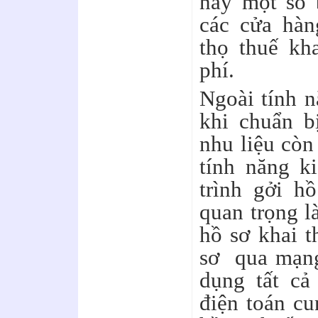
nay một số 
các cửa hàn
thọ thuế kh
phí.
Ngoài tính n
khi chuẩn b
nhu liệu còn
tính năng k
trình gởi h
quan trọng l
hồ sơ khai t
sơ qua mạng 
dụng tất cả
điện toán cu