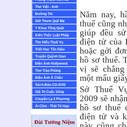
Thơ Việt - Anh
Năm nay, hầ
Ðường Thi
thuế cũng nh
Giữ Thơm Quê Mẹ
Y Khoa Tổng Quát
giúp đều sử
Kiến Thức Luật Pháp
điện tử của 
Tìm Hiểu Thuế Vụ
hoặc gởi đơ
Triết Học Tôn Giáo
Truyện Quỳnh Giao
hồ sơ thuế. 
Ðiện Ảnh Hollywood
vị sẽ chẳng
Thơ Trào Phúng
một mẩu giấy
Ðiện Ảnh Á Châu
Sách-Báo-CD-DVD
Sở Thuế V
Giá Trị Cuộc Sống
2009 sẽ nhận
Chuyện Lạ 4 Phương
hồ sơ thuế 
Ái Cầm - Thái Tú Hạp
điện tử và k
Đài Tưởng Niệm
này cũng ch