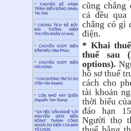
cũng chẳng 
* CHUYỆN KỂ HÀNH
TRÌNH BIỂN ĐÔNG (Nhiều
cả đều qua 
Tác Giả)
chẳng có gì 
* CHỨNG TÍCH ĐỂ ĐỜI:
ĐÀI TƯỞNG NIỆM
điện.
THUYỀN NHÂN (Vi Anh)
* Khai thuế
* CHUYẾN VƯỢT BIÊN
ĐẪM MÁU (Mai Phúc)
thuế sau (
options).
Ngư
* CHUYẾN VƯỢT BIỂN
HÃI HÙNG
hồ sơ thuế t
* CON ĐƯỜNG TÌM TỰ DO
cách cho phé
(Trần Văn Khanh)
tài khoản n
* CÒN NHỚ HAY QUÊN
thời biểu củ
(Nguyễn Tam Giang)
đáo hạn 1
* DẠ TIỆC VĂN NGHỆ "LỜI
NGUYỆN GIỮA BIỂN
Người thọ t
ĐÔNG" THÀNH CÔNG
NGOÀI DỰ KIẾN CỦA BAN
thuế bằng th
TỔ CHỨC