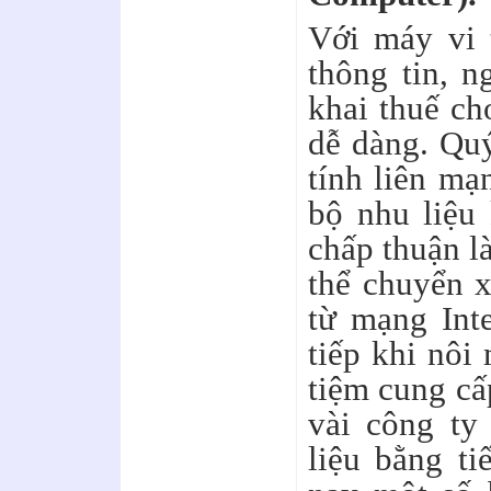
Với máy vi 
thông tin, n
khai thuế ch
dễ dàng. Quý
tính liên mạ
bộ nhu liệu
chấp thuận l
thể chuyển 
từ mạng Inte
tiếp khi nôi
tiệm cung cấ
vài công ty
liệu bằng t