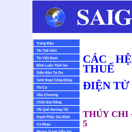
Trang Đầu
Tin Thế Giới
CÁC HỆ
Tin Việt Nam
THUẾ
Bình Luận Thời Sự
Diễn Ðàn Tự Do
Sinh Hoạt Cộng Ðồng
ĐIỆN TỬ
Thi Ca
Văn Chương
Chốn Bụi Hồng
VN Quê Hương Tôi
THÚY CHI -
Hạnh Phúc Gia Đình
5
Ca Nhạc
Phòng Tranh Viễn Xứ