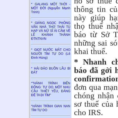
hồ sơ thuế 
* GALANG MỘT THỜI -
thông tin c
MỘT ĐỜI (Nguyễn Mạnh
Trinh)
này giúp hạ
* GIÁNG NGỌC PHỎNG
thọ thuế nh
VẤN NHÀ THƠ THÁI TÚ
HẠP VÀ NỮ SĨ ÁI CẦM VỀ
báo từ Sở T
LỄ KHÁNH THÀNH
ĐTNTNVN
những sai só
khai thuế.
* GIỌT NƯỚC MẮT CHO
NGƯỜI TÌM TỰ DO (Lê
Đinh Hùng)
* Nhanh c
báo đã gởi h
* HẢI ĐẢO BUỒN LÂU BI
ĐÁT
confirmation
*"HÀNH TRÌNH BIỂN
đơn qua mạng
ĐÔNG: TỰ DO, MỘT NHU
CẦU THIẾT YẾU, ĐÁNG
chóng nhận 
ĐỂ TA ĐI TÌM"
sơ thuế của
*HÀNH TRÌNH GIAN NAN
cho IRS.
TÌM TỰ DO