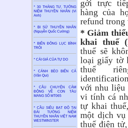
gởi trực ti
* 30 THÁNG TƯ, TƯỞNG
hàng của họ
NIỆM THUYỀN NHÂN (Vi
Anh)
refund trong
* BI SỬ THUYỀN NHÂN
* Giảm thiểu
(Nguyễn Quốc Cường)
khai thuế (
* BIỂN ĐÔNG LỤC BÌNH
TRÔI
thuế sẽ khô
loại giấy tờ
* CÁI GIÁ CỦA TỰ DO
thuế riê
* CÁNH BÈO BIỂN CẢ
identificati
(Văn Qui)
với nhu liệu
* CÂU CHUYỆN CẢM
ĐỘNG VỀ CON TÀU
vi tính cá n
MANG SỐ MT065
tự khai thuế
* CẦU SIÊU BẠT ĐỘ TẠI
ĐÀI TƯỞNG NIỆM
một dịch vụ
THUYỀN NHÂN VIỆT NAM
WESTMINSTER
thuế điện tử