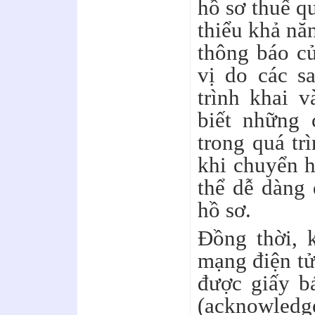
hồ sơ thuế q
thiểu khả nă
thông báo c
vị do các sa
trình khai 
biết những 
trong quá tr
khi chuyển h
thể dễ dàng 
hồ sơ.
Đồng thời, 
mạng điện tử
được giấy b
(acknowle