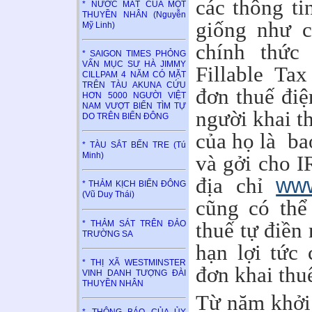
các thông ti
* NƯỚC MẮT CỦA MỘT
THUYỀN NHÂN (Nguyễn
giống như c
Mỹ Linh)
chính thức 
* SAIGON TIMES PHỎNG
VẤN MỤC SƯ HÀ JIMMY
Fillable Ta
CILLPAM 4 NĂM CÓ MẶT
TRÊN TÀU AKUNA CỨU
đơn thuế điệ
HƠN 5000 NGƯỜI VIỆT
NAM VƯỢT BIỂN TÌM TỰ
người khai th
DO TRÊN BIỂN ĐÔNG
của họ là ba
* TÀU SẮT BẾN TRE (Tú
Minh)
và gởi cho I
địa chỉ
www
* THẢM KỊCH BIỂN ĐÔNG
(Vũ Duy Thái)
cũng có thể
thuế tự điền
* THẢM SÁT TRÊN ĐẢO
TRƯỜNG SA
hạn lợi tức
* THỊ XÃ WESTMINSTER
đơn khai thu
VINH DANH TƯỢNG ĐÀI
THUYỀN NHÂN
Từ năm khởi 