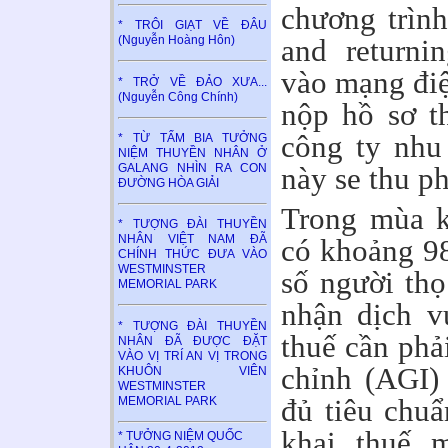
chương trình
* TRÔI GIẠT VỀ ĐÂU
and returni
(Nguyễn Hoàng Hôn)
vào mạng điệ
* TRỞ VỀ ĐẢO XƯA...
(Nguyễn Công Chính)
nộp hồ sơ t
công ty nhu
* TỪ TẤM BIA TƯỞNG
NIỆM THUYỀN NHÂN Ở
GALANG NHÌN RA CON
này se thu ph
ĐƯỜNG HÒA GIẢI
Trong mùa k
* TƯỢNG ĐÀI THUYỀN
NHÂN VIỆT NAM ĐÃ
có khoảng 98
CHÍNH THỨC ĐƯA VÀO
WESTMINSTER
số người thọ
MEMORIAL PARK
nhận dịch v
* TƯỢNG ĐÀI THUYỀN
thuế cần phải
NHÂN ĐÃ ĐƯỢC ĐẶT
VÀO VỊ TRÍ AN VỊ TRONG
chỉnh (AGI)
KHUÔN VIÊN
WESTMINSTER
đủ tiêu chuẩ
MEMORIAL PARK
khai thuế 
* TƯỞNG NIỆM QUỐC