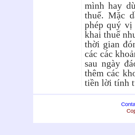
mình hay dù
thuế. Mặc 
phép quý vị 
khai thuế nh
thời gian đó
các các khoả
sau ngày đá
thêm các kho
tiền lời tính
Conta
Cop