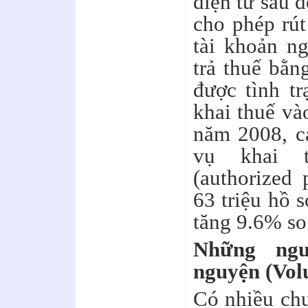
điện tử sau 
cho phép rút
tài khoản n
trả thuế bằn
được tình tr
khai thuế và
năm 2008, c
vụ khai t
(authorized 
63 triệu hồ 
tăng 9.6% so
Những ngư
nguyện (
Vol
Có nhiều chư