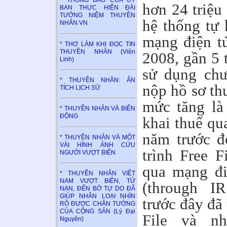
* THÔNG BÁO CỦA ỦY
hơn 24 triệu
BAN THỰC HIỆN ĐÀI
TƯỞNG NIỆM THUYỀN
hệ thống tự 
NHÂN VN
mạng điện t
* THƠ LÀM KHI ĐỌC TIN
THUYỀN NHÂN (Viên
2008, gần 5 
Linh)
sử dụng chư
* THUYỀN NHÂN: ẤN
nộp hồ sơ th
TÍCH LỊCH SỬ
mức tăng là
* THUYỀN NHÂN VÀ BIỂN
ĐỘNG
khai thuế qu
năm trước đ
* THUYỀN NHÂN VÀ MỘT
VÀI HÌNH ẢNH CỨU
trình Free F
NGƯỜI VƯỢT BIỂN
qua mạng đi
* THUYỀN NHÂN VIỆT
NAM VƯỢT BIÊN, TỬ
(through I
NẠN, ĐẾN BỜ TỰ DO ĐÃ
GIÚP NHÂN LOẠI NHÌN
trước đây đã
RÕ ĐƯỢC CHÂN TƯỚNG
CỦA CỘNG SẢN (Lý Đại
File và n
Nguyên)