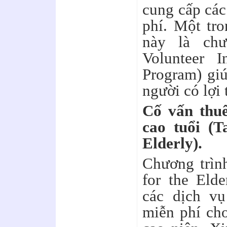
cung cấp các
phí. Một tr
này là chư
Volunteer I
Program) gi
người có lợi 
Cố vấn thu
cao tuổi (T
Elderly).
Chương trìn
for the Eld
các dịch vụ
miễn phí ch