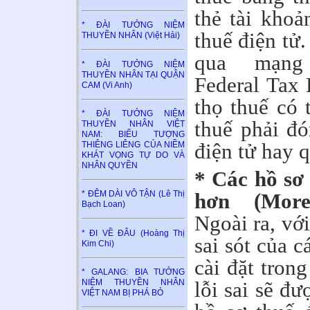
thẻ tài khoả
* ĐÀI TƯỞNG NIỆM
thuế điện tử
THUYỀN NHÂN (Việt Hải)
qua mạng 
* ĐÀI TƯỞNG NIỆM
THUYỀN NHÂN TẠI QUẬN
Federal Tax
CAM (Vi Anh)
thọ thuế có 
* ĐÀI TƯỞNG NIỆM
thuế phải đ
THUYỀN NHÂN VIỆT
NAM: BIỂU TƯỢNG
điện tử hay q
THIÊNG LIÊNG CỦA NIỀM
KHÁT VỌNG TỰ DO VÀ
NHÂN QUYỀN
* Các hồ sơ 
hơn (More
* ĐÊM DÀI VÔ TẬN (Lê Thị
Bạch Loan)
Ngoài ra, vớ
* ĐI VỀ ĐÂU (Hoàng Thị
sai sót của c
Kim Chi)
cài đặt tron
* GALANG: BIA TƯỞNG
NIỆM THUYỀN NHÂN
lỗi sai sẽ đư
VIỆT NAM BỊ PHÁ BỎ