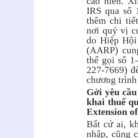
cao niên. Xi
IRS qua số 
thêm chi ti
nơi quý vị c
do Hiệp Hội
(AARP) cung
thể gọi số 
227-7669) để
chương trìn
Gởi yêu cầu
khai thuế qu
Extension of
Bất cứ ai, k
nhập, cũng c