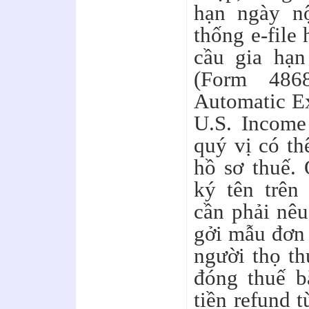
hạn ngày n
thống e-file
cầu gia hạn
(Form 486
Automatic Ex
U.S. Income
quý vị có th
hồ sơ thuế.
ký tên trên
cần phải nêu
gởi mẫu đơn
người thọ th
đóng thuế b
tiền refund 