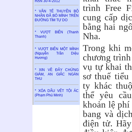
HẬN 30-4-2012
trình Free 
* VĂN TẾ THUYỀN BỘ
cung cấp dịc
NHÂN ĐÃ BỎ MÌNH TRÊN
ĐƯỜNG TÌM TỰ DO
bằng hai ng
* VƯỢT BIỂN (Thanh
Nha.
Thanh)
Trong khi m
* VƯỢT BIỂN MỘT MÌNH
(Nguyễn Trần Diệu
chương trình
Hương)
vụ tự khai t
* XIN VỀ ĐÂY CHỨNG
sơ thuế tiểu
GIÁM, AN GIẤC NGÀN
THU
ty khác thu
* XÓA DẤU VẾT TỘI ÁC
thể yêu cầu
(Phạm Phú Minh)
khoản lệ phí
bang và dịc
điện tử. Hãy