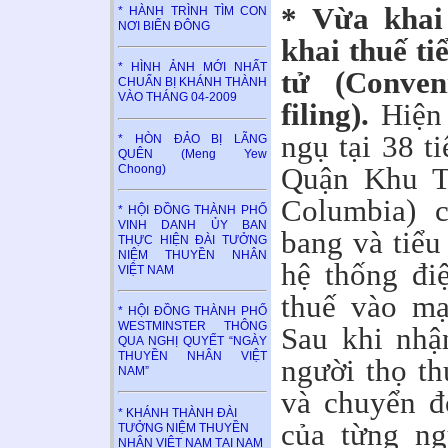
* Vừa khai
* HÀNH TRÌNH TÌM CON
NƠI BIỂN ĐÔNG
khai thuế t
* HÌNH ẢNH MỚI NHẤT
tử (Conveni
CHUẨN BỊ KHÁNH THÀNH
VÀO THÁNG 04-2009
filing).
Hiện 
ngụ tại 38 t
* HÒN ĐẢO BỊ LÃNG
QUÊN (Meng Yew
Quận Khu Th
Choong)
Columbia) c
* HỘI ĐỒNG THÀNH PHỐ
VINH DANH ỦY BAN
bang và tiểu
THỰC HIỆN ĐÀI TƯỞNG
NIỆM THUYỀN NHÂN
hệ thống đi
VIỆT NAM
thuế vào mạ
* HỘI ĐỒNG THÀNH PHỐ
WESTMINSTER THÔNG
Sau khi nhậ
QUA NGHỊ QUYẾT “NGÀY
THUYỀN NHÂN VIỆT
người thọ th
NAM”
và chuyển đ
* KHÁNH THÀNH ĐÀI
của từng ng
TƯỞNG NIỆM THUYỀN
NHÂN VIỆT NAM TẠI NAM