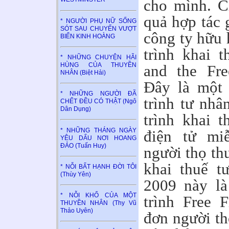
cho mình. C
quả hợp tác 
* NGƯỜI PHỤ NỮ SỐNG
SÓT SAU CHUYẾN VƯỢT
công ty hữu 
BIỂN KINH HOÀNG
trình khai 
* NHỮNG CHUYỆN HÃI
HÙNG CỦA THUYỀN
and the Fre
NHÂN (Biệt Hải)
Đây là một 
* NHỮNG NGƯỜI ĐÃ
trình tư nhâ
CHẾT ĐỀU CÓ THẬT (Ngô
Dân Dụng)
trình khai 
* NHỮNG THÁNG NGÀY
điện tử mi
YÊU DẤU NƠI HOANG
ĐẢO (Tuấn Huy)
người thọ th
khai thuế t
* NỖI BẤT HẠNH ĐỜI TÔI
(Thùy Yên)
2009 này là
* NỖI KHỔ CỦA MỘT
trình Free 
THUYỀN NHÂN (Thy Vũ
Thảo Uyên)
đơn người th