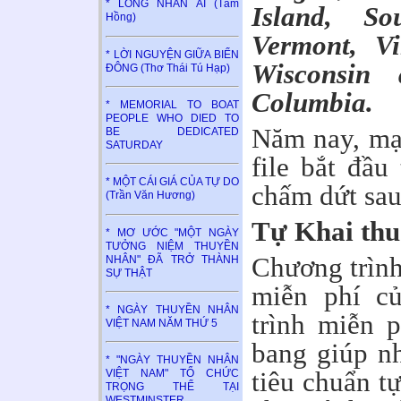
* LÒNG NHÂN ÁI (Tâm
Island, So
Hồng)
Vermont, Vi
* LỜI NGUYỆN GIỮA BIỂN
Wisconsin 
ĐÔNG (Thơ Thái Tú Hạp)
Columbia.
* MEMORIAL TO BOAT
PEOPLE WHO DIED TO
Năm nay, mạn
BE DEDICATED
SATURDAY
file bắt đầu
* MỘT CÁI GIÁ CỦA TỰ DO
chấm dứt sau
(Trần Văn Hương)
Tự Khai thuế
* MƠ ƯỚC "MỘT NGÀY
TƯỞNG NIỆM THUYỀN
Chương trình
NHÂN" ĐÃ TRỞ THÀNH
SỰ THẬT
miễn phí c
* NGÀY THUYỀN NHÂN
trình miễn 
VIỆT NAM NĂM THỨ 5
bang giúp n
* "NGÀY THUYỀN NHÂN
tiêu chuẩn t
VIỆT NAM" TỔ CHỨC
TRỌNG THỂ TẠI
WESTMINSTER