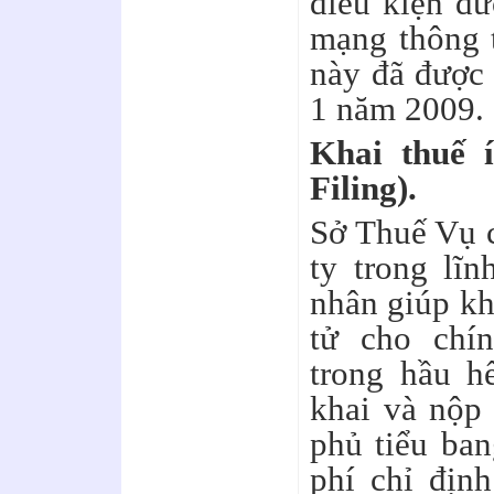
điều kiện đư
mạng thông 
này đã được 
1 năm 2009.
Khai thuế 
Filing).
Sở Thuế Vụ c
ty trong lĩ
nhân giúp kh
tử cho chí
trong hầu h
khai và nộp 
phủ tiểu ban
phí chỉ địn