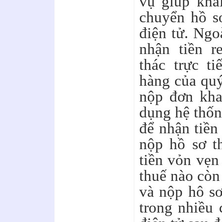
vụ giúp kha
chuyển hồ s
điện tử. Ngo
nhận tiền r
thác trực t
hàng của quý
nộp đơn khai
dụng hệ thốn
để nhận tiền 
nộp hồ sơ t
tiền vỏn vẹn
thuế nào còn
và nộp hô s
trong nhiều 