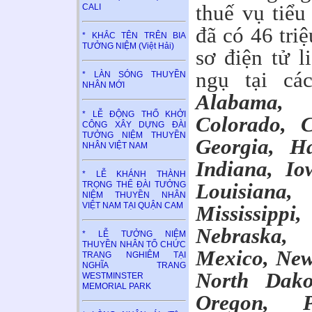
thuế vụ tiể
CALI
đã có 46 tri
* KHẮC TÊN TRÊN BIA
TƯỞNG NIỆM (Việt Hải)
sơ điện tử l
ngụ tại cá
* LÀN SÓNG THUYỀN
NHÂN MỚI
Alabama, 
* LỄ ĐỘNG THỔ KHỞI
Colorado, C
CÔNG XÂY DỰNG ĐÀI
TƯỞNG NIỆM THUYỀN
Georgia, Ha
NHÂN VIỆT NAM
Indiana, Io
* LỄ KHÁNH THÀNH
Louisiana,
TRỌNG THỂ ĐÀI TƯỞNG
NIỆM THUYỀN NHÂN
VIỆT NAM TẠI QUẬN CAM
Mississippi
Nebraska
* LỄ TƯỞNG NIỆM
THUYỀN NHÂN TỔ CHỨC
Mexico, New
TRANG NGHIÊM TẠI
NGHĨA TRANG
North Dako
WESTMINSTER
MEMORIAL PARK
Oregon, P