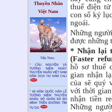
Thuyền Nhân
thuế điện t
Việt Nam
con số kỷ lụ
ngoái.
Những người 
được những t
* Nhận lại 
(Faster refu
Tiếp Theo..
.
hồ sơ thuế 
* CẦU NGUYỆN VÀ
TƯỞNG NIỆM NGÀY
gian nhận lạ
THUYỀN NHÂN VIỆT NAM
NĂM 2016 TẠI NAM CALI
của sẽ quý 
với thời gia
* 40 NĂM QUỐC HẬN LỄ
TƯỞNG NIỆM THUYỀN
nhận tiền r
NHÂN, BỘ NHÂN ĐÃ BỎ
MÌNH TRÊN ĐƯỜNG TÌM
Những người
TỰ DO