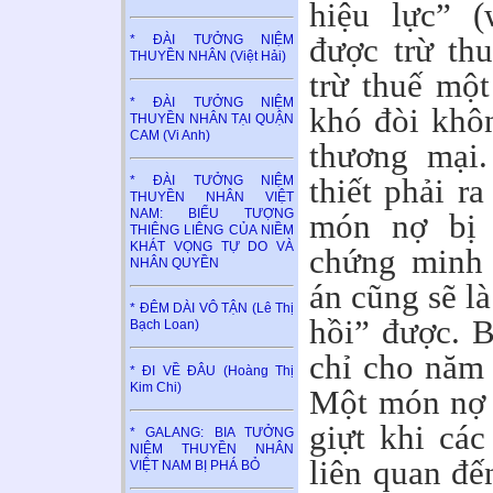
hiệu lực” (
được trừ th
* ĐÀI TƯỞNG NIỆM
THUYỀN NHÂN (Việt Hải)
trừ thuế mộ
* ĐÀI TƯỞNG NIỆM
khó đòi khô
THUYỀN NHÂN TẠI QUẬN
CAM (Vi Anh)
thương mại
thiết phải r
* ĐÀI TƯỞNG NIỆM
THUYỀN NHÂN VIỆT
NAM: BIỂU TƯỢNG
món nợ bị 
THIÊNG LIÊNG CỦA NIỀM
KHÁT VỌNG TỰ DO VÀ
chứng minh 
NHÂN QUYỀN
án cũng sẽ l
* ĐÊM DÀI VÔ TẬN (Lê Thị
hồi” được. B
Bạch Loan)
chỉ cho năm 
* ĐI VỀ ĐÂU (Hoàng Thị
Kim Chi)
Một món nợ 
giựt khi các
* GALANG: BIA TƯỞNG
NIỆM THUYỀN NHÂN
liên quan đế
VIỆT NAM BỊ PHÁ BỎ