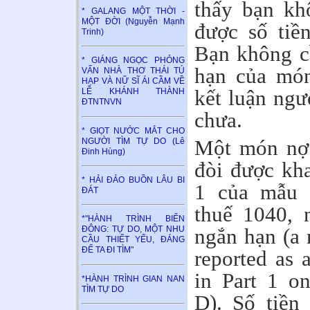
thấy bạn kh
* GALANG MỘT THỜI -
MỘT ĐỜI (Nguyễn Mạnh
được số tiề
Trinh)
Bạn không c
* GIÁNG NGỌC PHỎNG
hạn của món
VẤN NHÀ THƠ THÁI TÚ
HẠP VÀ NỮ SĨ ÁI CẦM VỀ
kết luận ngư
LỄ KHÁNH THÀNH
ĐTNTNVN
chưa.
* GIỌT NƯỚC MẮT CHO
Một món nợ 
NGƯỜI TÌM TỰ DO (Lê
Đinh Hùng)
đòi được kha
* HẢI ĐẢO BUỒN LÂU BI
1 của mẫu 
ĐÁT
thuế 1040, 
*"HÀNH TRÌNH BIỂN
ngắn hạn (a 
ĐÔNG: TỰ DO, MỘT NHU
CẦU THIẾT YẾU, ĐÁNG
ĐỂ TA ĐI TÌM"
reported as a
in Part 1 o
*HÀNH TRÌNH GIAN NAN
TÌM TỰ DO
D). Số tiền