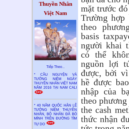
Thuyền Nhân
mặt trước đó
Việt Nam
Trường hợp 
theo phương
basis taxpay
người khai 
có thể khôn
nguồn lợi t
Tiếp Theo..
.
được, bởi v
* CẦU NGUYỆN VÀ
TƯỞNG NIỆM NGÀY
hề được bao
THUYỀN NHÂN VIỆT NAM
NĂM 2016 TẠI NAM CALI
nhập của bạ
theo phương 
* 40 NĂM QUỐC HẬN LỄ
the cash met
TƯỞNG NIỆM THUYỀN
NHÂN, BỘ NHÂN ĐÃ BỎ
thức nhận đư
MÌNH TRÊN ĐƯỜNG TÌM
TỰ DO
tức trong nă