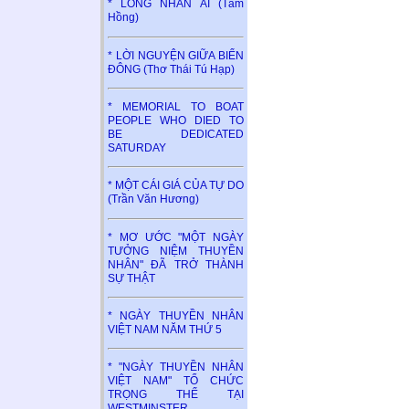
* LÒNG NHÂN ÁI (Tâm
Hồng)
* LỜI NGUYỆN GIỮA BIỂN
ĐÔNG (Thơ Thái Tú Hạp)
* MEMORIAL TO BOAT
PEOPLE WHO DIED TO
BE DEDICATED
SATURDAY
* MỘT CÁI GIÁ CỦA TỰ DO
(Trần Văn Hương)
* MƠ ƯỚC "MỘT NGÀY
TƯỞNG NIỆM THUYỀN
NHÂN" ĐÃ TRỞ THÀNH
SỰ THẬT
* NGÀY THUYỀN NHÂN
VIỆT NAM NĂM THỨ 5
* "NGÀY THUYỀN NHÂN
VIỆT NAM" TỔ CHỨC
TRỌNG THỂ TẠI
WESTMINSTER