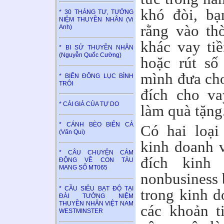
khó đòi, bạ
* 30 THÁNG TƯ, TƯỞNG
NIỆM THUYỀN NHÂN (Vi
rằng vào th
Anh)
khác vay ti
* BI SỬ THUYỀN NHÂN
(Nguyễn Quốc Cường)
hoặc rút số
mình đưa ch
* BIỂN ĐÔNG LỤC BÌNH
TRÔI
đích cho va
* CÁI GIÁ CỦA TỰ DO
làm quà tặng
* CÁNH BÈO BIỂN CẢ
Có hai loại
(Văn Qui)
kinh doanh 
* CÂU CHUYỆN CẢM
đích kinh 
ĐỘNG VỀ CON TÀU
MANG SỐ MT065
nonbusiness 
* CẦU SIÊU BẠT ĐỘ TẠI
trong kinh d
ĐÀI TƯỞNG NIỆM
THUYỀN NHÂN VIỆT NAM
các khoản t
WESTMINSTER