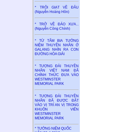
* TRÔI GIẠT VỀ ĐÂU
(Nguyễn Hoàng Hôn)
* TRỞ VỀ ĐẢO XƯA...
(Nguyễn Công Chính)
* TỪ TẤM BIA TƯỞNG
NIỆM THUYỀN NHÂN Ở
GALANG NHÌN RA CON
ĐƯỜNG HÒA GIẢI
* TƯỢNG ĐÀI THUYỀN
NHÂN VIỆT NAM ĐÃ
CHÍNH THỨC ĐƯA VÀO
WESTMINSTER
MEMORIAL PARK
* TƯỢNG ĐÀI THUYỀN
NHÂN ĐÃ ĐƯỢC ĐẶT
VÀO VỊ TRÍ AN VỊ TRONG
KHUÔN VIÊN
WESTMINSTER
MEMORIAL PARK
* TƯỞNG NIỆM QUỐC