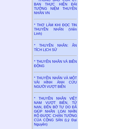
* THÔNG BÁO CỦA ỦY
BAN THỰC HIỆN ĐÀI
TƯỞNG NIỆM THUYỀN
NHÂN VN
* THƠ LÀM KHI ĐỌC TIN
THUYỀN NHÂN (Viên
Linh)
* THUYỀN NHÂN: ẤN
TÍCH LỊCH SỬ
* THUYỀN NHÂN VÀ BIỂN
ĐỘNG
* THUYỀN NHÂN VÀ MỘT
VÀI HÌNH ẢNH CỨU
NGƯỜI VƯỢT BIỂN
* THUYỀN NHÂN VIỆT
NAM VƯỢT BIÊN, TỬ
NẠN, ĐẾN BỜ TỰ DO ĐÃ
GIÚP NHÂN LOẠI NHÌN
RÕ ĐƯỢC CHÂN TƯỚNG
CỦA CỘNG SẢN (Lý Đại
Nguyên)