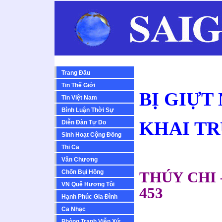
Trang Đầu
Tin Thế Giới
BỊ GIỰT
Tin Việt Nam
Bình Luận Thời Sự
KHAI TR
Diễn Ðàn Tự Do
Sinh Hoạt Cộng Ðồng
Thi Ca
Văn Chương
Chốn Bụi Hồng
THÚY CHI
VN Quê Hương Tôi
453
Hạnh Phúc Gia Đình
Ca Nhạc
Phòng Tranh Viễn Xứ