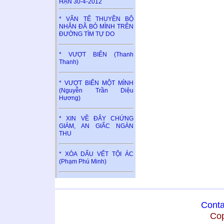
HẬN 30-4-2012
* VĂN TẾ THUYỀN BỘ
NHÂN ĐÃ BỎ MÌNH TRÊN
ĐƯỜNG TÌM TỰ DO
* VƯỢT BIỂN (Thanh
Thanh)
* VƯỢT BIỂN MỘT MÌNH
(Nguyễn Trần Diệu
Hương)
* XIN VỀ ĐÂY CHỨNG
GIÁM, AN GIẤC NGÀN
THU
* XÓA DẤU VẾT TỘI ÁC
(Phạm Phú Minh)
Conta
Cop