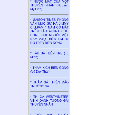
* NƯỚC MẮT CỦA MỘT
THUYỀN NHÂN (Nguyễn
Mỹ Linh)
* SAIGON TIMES PHỎNG
VẤN MỤC SƯ HÀ JIMMY
CILLPAM 4 NĂM CÓ MẶT
TRÊN TÀU AKUNA CỨU
HƠN 5000 NGƯỜI VIỆT
NAM VƯỢT BIỂN TÌM TỰ
DO TRÊN BIỂN ĐÔNG
* TÀU SẮT BẾN TRE (Tú
Minh)
* THẢM KỊCH BIỂN ĐÔNG
(Vũ Duy Thái)
* THẢM SÁT TRÊN ĐẢO
TRƯỜNG SA
* THỊ XÃ WESTMINSTER
VINH DANH TƯỢNG ĐÀI
THUYỀN NHÂN