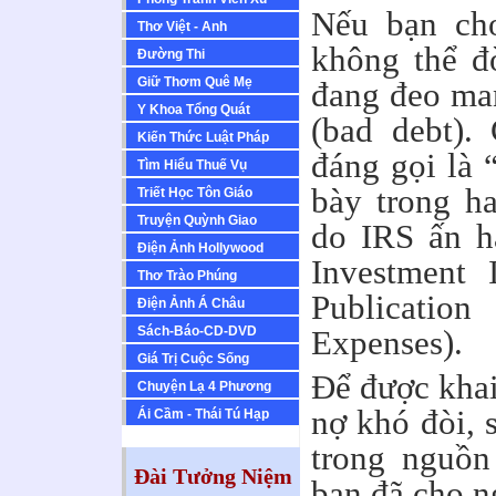
Nếu bạn ch
Thơ Việt - Anh
không thể đò
Ðường Thi
Giữ Thơm Quê Mẹ
đang đeo ma
Y Khoa Tổng Quát
(bad debt).
Kiến Thức Luật Pháp
đáng gọi là “
Tìm Hiểu Thuế Vụ
bày trong h
Triết Học Tôn Giáo
Truyện Quỳnh Giao
do IRS ấn h
Ðiện Ảnh Hollywood
Investment 
Thơ Trào Phúng
Publicati
Ðiện Ảnh Á Châu
Sách-Báo-CD-DVD
Expenses).
Giá Trị Cuộc Sống
Để được khai
Chuyện Lạ 4 Phương
nợ khó đòi, 
Ái Cầm - Thái Tú Hạp
trong nguồn
Đài Tưởng Niệm
bạn đã cho n