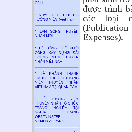
CALI
được trình b
* KHẮC TÊN TRÊN BIA
các loại 
TƯỞNG NIỆM (Việt Hải)
(Publicat
* LÀN SÓNG THUYỀN
Expenses).
NHÂN MỚI
* LỄ ĐỘNG THỔ KHỞI
CÔNG XÂY DỰNG ĐÀI
TƯỞNG NIỆM THUYỀN
NHÂN VIỆT NAM
* LỄ KHÁNH THÀNH
TRỌNG THỂ ĐÀI TƯỞNG
NIỆM THUYỀN NHÂN
VIỆT NAM TẠI QUẬN CAM
* LỄ TƯỞNG NIỆM
THUYỀN NHÂN TỔ CHỨC
TRANG NGHIÊM TẠI
NGHĨA TRANG
WESTMINSTER
MEMORIAL PARK