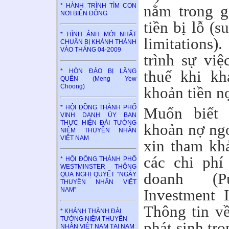
nằm trong g
* HÀNH TRÌNH TÌM CON
NƠI BIỂN ĐÔNG
tiền bị lỗ (s
* HÌNH ẢNH MỚI NHẤT
limitations)
CHUẨN BỊ KHÁNH THÀNH
VÀO THÁNG 04-2009
trình sự vi
* HÒN ĐẢO BỊ LÃNG
thuế khi kh
QUÊN (Meng Yew
Choong)
khoản tiền nợ
* HỘI ĐỒNG THÀNH PHỐ
Muốn biết 
VINH DANH ỦY BAN
THỰC HIỆN ĐÀI TƯỞNG
khoản nợ ngo
NIỆM THUYỀN NHÂN
VIỆT NAM
xin tham kh
các chi phí
* HỘI ĐỒNG THÀNH PHỐ
WESTMINSTER THÔNG
doanh (P
QUA NGHỊ QUYẾT “NGÀY
THUYỀN NHÂN VIỆT
Investment 
NAM”
Thông tin v
* KHÁNH THÀNH ĐÀI
TƯỞNG NIỆM THUYỀN
phát sinh tr
NHÂN VIỆT NAM TẠI NAM