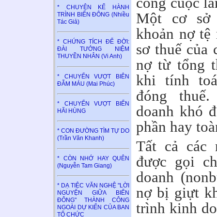
công cuộc là
* CHUYỆN KỂ HÀNH
Một cơ sở 
TRÌNH BIỂN ĐÔNG (Nhiều
Tác Giả)
khoản nợ tệ 
* CHỨNG TÍCH ĐỂ ĐỜI:
sơ thuế của c
ĐÀI TƯỞNG NIỆM
THUYỀN NHÂN (Vi Anh)
nợ từ tổng 
khi tính to
* CHUYẾN VƯỢT BIÊN
ĐẪM MÁU (Mai Phúc)
đóng thuế
* CHUYẾN VƯỢT BIỂN
doanh khó đ
HÃI HÙNG
phần hay toà
* CON ĐƯỜNG TÌM TỰ DO
(Trần Văn Khanh)
Tất cả các
được gọi ch
* CÒN NHỚ HAY QUÊN
(Nguyễn Tam Giang)
doanh (nonb
* DẠ TIỆC VĂN NGHỆ "LỜI
nợ bị giựt k
NGUYỆN GIỮA BIỂN
ĐÔNG" THÀNH CÔNG
trình kinh d
NGOÀI DỰ KIẾN CỦA BAN
TỔ CHỨC