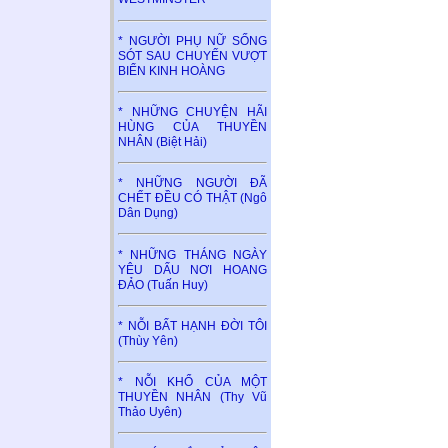
* NGƯỜI PHỤ NỮ SỐNG
SÓT SAU CHUYẾN VƯỢT
BIỂN KINH HOÀNG
* NHỮNG CHUYỆN HÃI
HÙNG CỦA THUYỀN
NHÂN (Biệt Hải)
* NHỮNG NGƯỜI ĐÃ
CHẾT ĐỀU CÓ THẬT (Ngô
Dân Dụng)
* NHỮNG THÁNG NGÀY
YÊU DẤU NƠI HOANG
ĐẢO (Tuấn Huy)
* NỖI BẤT HẠNH ĐỜI TÔI
(Thùy Yên)
* NỖI KHỔ CỦA MỘT
THUYỀN NHÂN (Thy Vũ
Thảo Uyên)