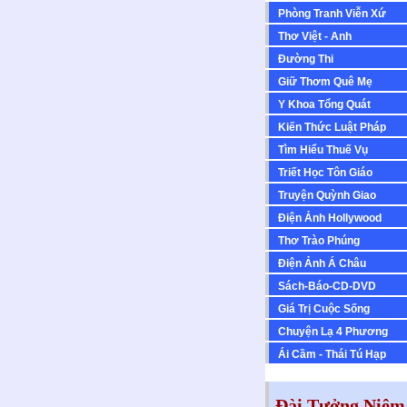
Phòng Tranh Viễn Xứ
Thơ Việt - Anh
Ðường Thi
Giữ Thơm Quê Mẹ
Y Khoa Tổng Quát
Kiến Thức Luật Pháp
Tìm Hiểu Thuế Vụ
Triết Học Tôn Giáo
Truyện Quỳnh Giao
Ðiện Ảnh Hollywood
Thơ Trào Phúng
Ðiện Ảnh Á Châu
Sách-Báo-CD-DVD
Giá Trị Cuộc Sống
Chuyện Lạ 4 Phương
Ái Cầm - Thái Tú Hạp
Đài Tưởng Niệm