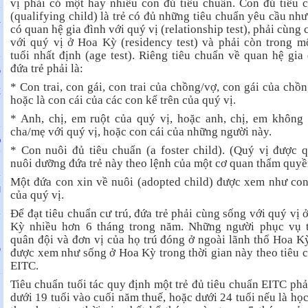
vị phải có một hay nhiều con đủ tiêu chuẩn. Con đủ tiêu 
(qualifying child) là trẻ có đủ những tiêu chuẩn yêu cầu như
-
có quan hệ gia đình với quý vị (relationship test), phải cùng 
h
với quý vị ở Hoa Kỳ (residency test) và phải còn trong m
tuổi nhất định (age test). Riêng tiêu chuẩn về quan hệ gia 
đứa trẻ phải là:
G
Ú
* Con trai, con gái, con trai của chồng/vợ, con gái của chồn
Ề
hoặc là con cái của các con kể trên của quý vị.
H
* Anh, chị, em ruột của quý vị, hoặc anh, chị, em không
cha/mẹ với quý vị, hoặc con cái của những người này.
O
* Con nuôi đủ tiêu chuẩn (a foster child). (Quý vị được 
ê
nuôi dưỡng đứa trẻ này theo lệnh của một cơ quan thẩm quyề
Một đứa con xin về nuôi (adopted child) được xem như con
I
của quý vị.
Để đạt tiêu chuẩn cư trú, đứa trẻ phải cùng sống với quý vị 
Kỳ nhiều hơn 6 tháng trong năm. Những người phục vụ 
N
quân đội và đơn vị của họ trú đóng ở ngoài lãnh thổ Hoa K
U
G
được xem như sống ở Hoa Kỳ trong thời gian này theo tiêu 
EITC.
Tiêu chuẩn tuổi tác quy định một trẻ đủ tiêu chuẩn EITC phả
N
dưới 19 tuổi vào cuối năm thuế, hoặc dưới 24 tuổi nếu là học