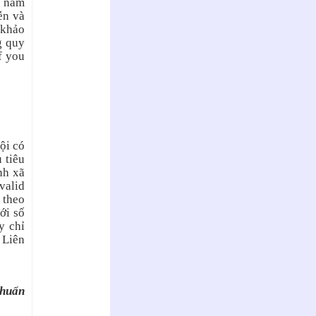
a năm
ễn và
 khảo
g quy
f you
ội có
 tiêu
nh xã
valid
 theo
ới số
y chỉ
 Liên
chuẩn