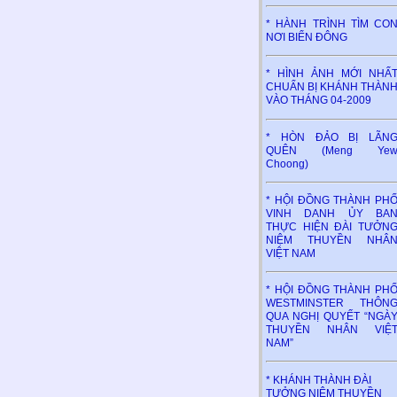
* HÀNH TRÌNH TÌM CO
NƠI BIỂN ĐÔNG
* HÌNH ẢNH MỚI NHẤ
CHUẨN BỊ KHÁNH THÀN
VÀO THÁNG 04-2009
* HÒN ĐẢO BỊ LÃN
QUÊN (Meng Ye
Choong)
* HỘI ĐỒNG THÀNH PH
VINH DANH ỦY BA
THỰC HIỆN ĐÀI TƯỞN
NIỆM THUYỀN NHÂ
VIỆT NAM
* HỘI ĐỒNG THÀNH PH
WESTMINSTER THÔN
QUA NGHỊ QUYẾT “NGÀ
THUYỀN NHÂN VIỆ
NAM”
* KHÁNH THÀNH ĐÀI
TƯỞNG NIỆM THUYỀN