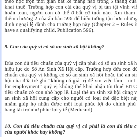
theo học trọn thời gian bất kể tháng nào trong 5 tháng củ
khai thuế. Trường hợp con cái của quý vị bị tàn tật vĩnh vi
N
hoàn toàn, người con có thể ở bất cứ tuổi nào. Xin tham
thêm chương 2 của ấn bản 596 để hiểu tường tận hơn nhữn
định ngoại lệ dành cho trường hợp này (Chapter 2 – Rules i
T
have a qualifying child, Publication 596).
H
9. Con của quý vị có số an sinh xã hội không?
G
w
Đứa con đủ tiêu chuẩn của quý vị cần phải có số an sinh xã h
hiệu lực do Sở An Sinh Xã Hội cấp. Trường hợp đứa con đủ
Ố
N
chuẩn của quý vị không có số an sinh xã hội hoặc thẻ an si
G
hội của đứa trẻ ghi “không có giá trị để xin việc làm – not 
N
for employment” quý vị không thể khai nhận tín thuế EITC
tiêu chuẩn có con nhỏ hợp lệ. Loại thẻ an sinh xã hội cùng v
an sinh xã hội cung cấp cho người có loại thẻ đặc biệt nà
Ố
nhằm giúp họ nhận được một loại phúc lợi do chính phủ
G
bang tài trợ như phúc lợi y tế (Medicaid).
Y
T
10. Con đủ tiêu chuẩn của quý vị có phải là con đủ tiêu 
của người khác hay không?