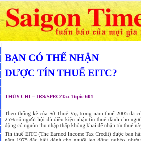
BẠN CÓ THỂ NHẬN
ĐƯỢC TÍN THUẾ EITC?
THÚY CHI – IRS/SPEC/Tax Topic 601
Theo thống kê của Sở Thuế Vụ, trong năm thuế 2005 đã c
25% số người hội đủ điều kiện nhận tín thuế dành cho ngườ
động có nguồn thu nhập thấp không khai để nhận tín thuế nà
Tín thuế EITC (The Earned Income Tax Credit) được ban hà
năm 1975 đặc biệt dành cho người lao động nghèo, nhưn