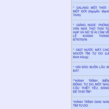
* GALANG MỘT THỜI 
MỘT ĐỜI (Nguyễn Mạn
Trinh)
* GIÁNG NGỌC PHỎN
VẤN NHÀ THƠ THÁI T
HẠP VÀ NỮ SĨ ÁI CẦM V
LỄ KHÁNH THÀN
ĐTNTNVN
* GIỌT NƯỚC MẮT CH
NGƯỜI TÌM TỰ DO (L
Đinh Hùng)
* HẢI ĐẢO BUỒN LÂU B
ĐÁT
*"HÀNH TRÌNH BIỂ
ĐÔNG: TỰ DO, MỘT NH
CẦU THIẾT YẾU, ĐÁN
ĐỂ TA ĐI TÌM"
*HÀNH TRÌNH GIAN NA
TÌM TỰ DO