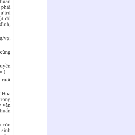
chuẩn
 phải
cư trú
ột độ
đình,
g/vợ,
 cùng
quyền
n.)
 ruột
ở Hoa
trong
ỳ vẫn
chuẩn
i còn
 sinh