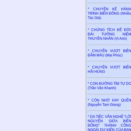
* CHUYỆN KỂ HÀN
TRÌNH BIỂN ĐÔNG (Nhiề
Tác Giả)
* CHỨNG TÍCH ĐỂ ĐỜI
ĐÀI TƯỞNG NIỆ
THUYỀN NHÂN (Vi Anh)
* CHUYẾN VƯỢT BIÊ
ĐẪM MÁU (Mai Phúc)
* CHUYẾN VƯỢT BIỂ
HÃI HÙNG
* CON ĐƯỜNG TÌM TỰ D
(Trần Văn Khanh)
* CÒN NHỚ HAY QUÊ
(Nguyễn Tam Giang)
* DẠ TIỆC VĂN NGHỆ "LỜ
NGUYỆN GIỮA BIỂ
ĐÔNG" THÀNH CÔN
NGOÀI DỰ KIẾN CỦA BA