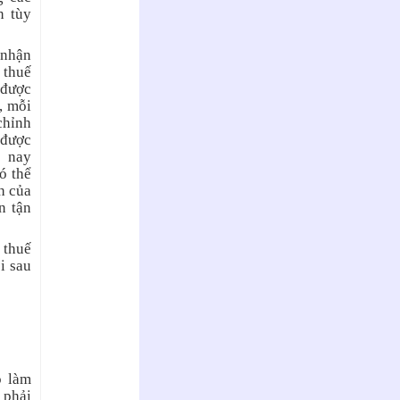
n tùy
 nhận
 thuế
 được
, mỗi
chỉnh
 được
m nay
ó thể
h của
n tận
 thuế
i sau
o làm
 phải