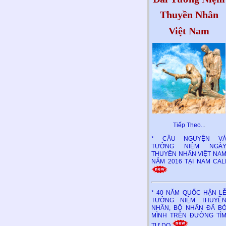
Thuyền Nhân
Việt Nam
Tiếp Theo..
.
* CẦU NGUYỆN V
TƯỞNG NIỆM NGÀ
THUYỀN NHÂN VIỆT NA
NĂM 2016 TẠI NAM CAL
* 40 NĂM QUỐC HẬN L
TƯỞNG NIỆM THUYỀ
NHÂN, BỘ NHÂN ĐÃ B
MÌNH TRÊN ĐƯỜNG TÌ
TỰ DO