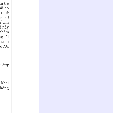
ứ trẻ
ải có
 thuế
hồ sơ
ể xin
i này
 nhằm
g tài
 sinh
 được
c hay
 khai
không