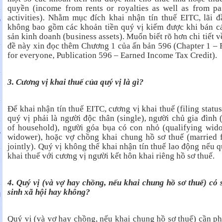
quyền (income from rents or royalties as well as from pa
activities). Nhằm mục đích khai nhận tín thuế EITC, lãi đ
G
không bao gồm các khoản tiền quý vị kiếm được khi bán cá
i
sản kinh doanh (business assets). Muốn biết rõ hơn chi tiết v
đề này xin đọc thêm Chương 1 của ấn bản 596 (Chapter 1 – 
for everyone, Publication 596 – Earned Income Tax Credit).
N
3. Cương vị khai thuế của quý vị là gì?
H
Để khai nhận tín thuế EITC, cương vị khai thuế (filing status
quý vị phải là người độc thân (single), người chủ gia đình 
of household), người góa bụa có con nhỏ (qualifying wid
Ả
widower), hoặc vợ chồng khai chung hồ sơ thuế (married f
jointly). Quý vị không thể khai nhận tín thuế lao động nếu q
khai thuế với cương vị người kết hôn khai riêng hồ sơ thuế.
M
U
4. Quý vị (và vợ hay chồng, nếu khai chung hồ sơ thuế) có 
sinh xã hội hay không?
I
M
M
Quý vị (và vợ hay chồng, nếu khai chung hồ sơ thuế) cần ph