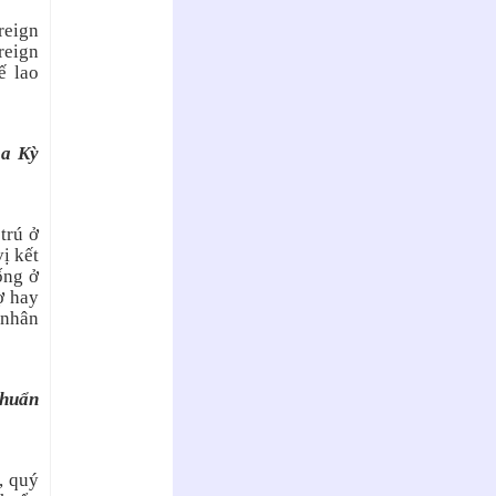
reign
reign
ế lao
oa Kỳ
trú ở
ị kết
ống ở
ợ hay
 nhân
chuẩn
, quý