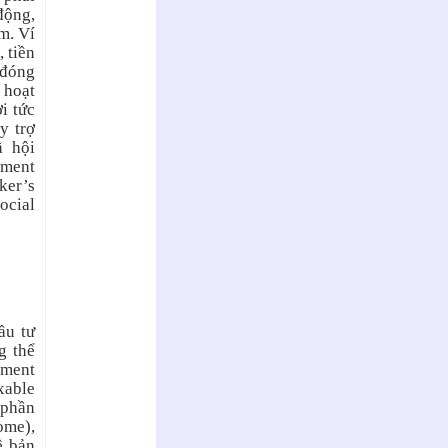
động,
m. Ví
 tiền
 đóng
 hoạt
i tức
y trợ
ã hội
ment
er’s
ocial
ầu tư
g thể
tment
xable
ổ phần
ome),
ê bản