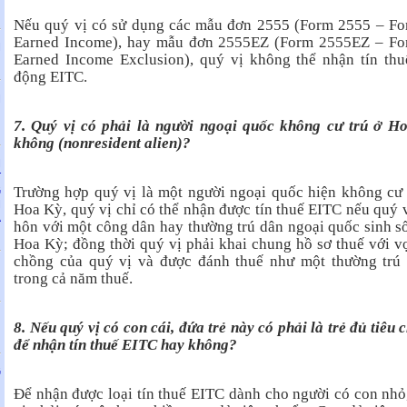
Nếu quý vị có sử dụng các mẫu đơn 2555 (Form 2555 – Fo
Earned Income), hay mẫu đơn 2555EZ (Form 2555EZ – Fo
M
Earned Income Exclusion), quý vị không thể nhận tín thu
động EITC.
M
N
7. Quý vị có phải là người ngoại quốc không cư trú ở H
không (nonresident alien)?
M
T
Trường hợp quý vị là một người ngoại quốc hiện không cư 
G
M
Hoa Kỳ, quý vị chỉ có thể nhận được tín thuế EITC nếu quý v
À
hôn với một công dân hay thường trú dân ngoại quốc sinh s
Hoa Kỳ; đồng thời quý vị phải khai chung hồ sơ thuế với v
chồng của quý vị và được đánh thuế như một thường trú
ị
trong cả năm thuế.
ị
8. Nếu quý vị có con cái, đứa trẻ này có phải là trẻ đủ tiêu 
để nhận tín thuế EITC hay không?
G
N
Để nhận được loại tín thuế EITC dành cho người có con nhỏ