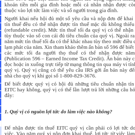
khoản tiền mỗi gia đình hoặc mỗi cá nhân nhận được cò
thuộc vào lợi tức làm việc và số người trong gia đình.
Người khai nếu hội đủ một số yêu cầu và nộp đơn để khai
tín thuế đều có thể nhận được tín thuế mặc dù không thiếu
(refundable credit). Mức tín thuế tối đa quý vị có thể nhận
tùy thuộc vào số con cái đủ tiêu chuẩn của quý vị. Ngoài ra
năm mức tín thuế tối đa có thể khác nhau tùy theo mức điều 
lạm phát của năm. Xin tham khảo thêm ấn bản số 596 để biết
các mức tối đa người thọ thuế có thể nhận được nă
(Publication 596 – Earned Income Tax Credit). Ấn bản này c
đọc hoặc in xuống trực tiếp từ mạng thông tin qua máy vi tín
quý vị. Quý vị cũng có thể yêu cầu IRS gởi ấn bản này đế
nhà cho quý vị khi gọi số 1-800-829-3676.
Để biết được quý vị có hội đủ những tiêu chuẩn nhận tín
EITC hay không, quý vị có thể lần lượt trả lời những câu hỏ
đây:
1. Quý vị có nguồn lợi tức do làm việc nào không?
Để nhận được tín thuế EITC quý vị cần phải có lợi tức d
việc. Vào năm quý vị nộp đơn khai thuế, lợi tức từ việc làm