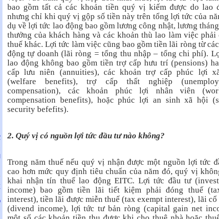
bao gồm tất cả các khoản tiền quý vị kiếm được do lao 
nhưng chỉ khi quý vị gộp số tiền này trên tổng lợi tức của nă
dụ về lợi tức lao động bao gồm lương công nhật, lương tháng,
thưởng của khách hàng và các khoản thù lao làm việc phải
thuế khác. Lợi tức làm việc cũng bao gồm tiền lãi ròng từ các
động tự doanh (lãi ròng = tổng thu nhập – tổng chi phí). Lợ
lao động không bao gồm tiền trợ cấp hưu trí (pensions) ha
cấp lưu niên (annuities), các khoản trợ cấp phúc lợi x
(welfare benefits), trợ cấp thất nghiệp (unemploy
compensation), các khoản phúc lợi nhân viên (work
compensation benefits), hoặc phúc lợi an sinh xã hội (s
security befefits).
2. Quý vị có nguồn lợi tức đầu tư nào không?
À
Y
M
I
Trong năm thuế nếu quý vị nhận được một nguồn lợi tức đ
cao hơn mức quy định tiêu chuẩn của năm đó, quý vị khôn
khai nhận tín thuế lao động EITC. Lợi tức đầu tư (inves
Ễ
income) bao gồm tiền lãi tiết kiệm phải đóng thuế (ta
N
interest), tiền lãi được miễn thuế (tax exempt interest), lãi c
Ỏ
(divend income), lợi tức tư bản ròng (capital gain net inc
M
một số các khoản tiền thu được khi cho thuê nhà hoặc thu