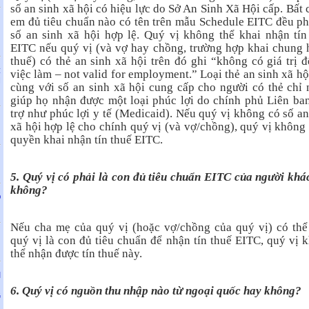
số an sinh xã hội có hiệu lực do Sở An Sinh Xã Hội cấp. Bất c
em đủ tiêu chuẩn nào có tên trên mẫu Schedule EITC đều ph
H
u
số an sinh xã hội hợp lệ. Quý vị không thể khai nhận tín
EITC nếu quý vị (và vợ hay chồng, trường hợp khai chung 
thuế) có thẻ an sinh xã hội trên đó ghi “không có giá trị đ
:
việc làm – not valid for employment.” Loại thẻ an sinh xã hộ
M
cùng với số an sinh xã hội cung cấp cho người có thẻ chỉ
giúp họ nhận được một loại phúc lợi do chính phủ Liên ban
trợ như phúc lợi y tế (Medicaid). Nếu quý vị không có số an
N
xã hội hợp lệ cho chính quý vị (và vợ/chồng), quý vị không
quyền khai nhận tín thuế EITC.
N
5. Quý vị có phải là con đủ tiêu chuẩn EITC của người khá
không?
O
Nếu cha mẹ của quý vị (hoặc vợ/chồng của quý vị) có thể
N
quý vị là con đủ tiêu chuẩn để nhận tín thuế EITC, quý vị 
thể nhận được tín thuế này.
I
N
6. Quý vị có nguồn thu nhập nào từ ngoại quốc hay không?
G
N