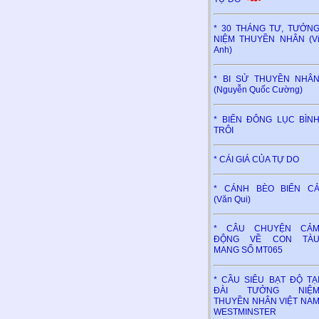
* 30 THÁNG TƯ, TƯỞN
NIỆM THUYỀN NHÂN (V
Anh)
* BI SỬ THUYỀN NHÂ
(Nguyễn Quốc Cường)
* BIỂN ĐÔNG LỤC BÌN
TRÔI
* CÁI GIÁ CỦA TỰ DO
* CÁNH BÈO BIỂN C
(Văn Qui)
* CÂU CHUYỆN CẢ
ĐỘNG VỀ CON TÀ
MANG SỐ MT065
* CẦU SIÊU BẠT ĐỘ TẠ
ĐÀI TƯỞNG NIỆ
THUYỀN NHÂN VIỆT NA
WESTMINSTER