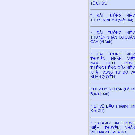
TỔ CHỨC
* ĐÀI TƯỞNG NIỆ
THUYỀN NHÂN (Việt Hải)
* ĐÀI TƯỞNG NIỆ
THUYỀN NHÂN TẠI QUẬ
CAM (Vi Anh)
* ĐÀI TƯỞNG NIỆ
THUYỀN NHÂN VIỆ
NAM: BIỂU TƯỢN
THIÊNG LIÊNG CỦA NIỀ
KHÁT VỌNG TỰ DO V
NHÂN QUYỀN
* ĐÊM DÀI VÔ TẬN (Lê Th
Bạch Loan)
* ĐI VỀ ĐÂU (Hoàng Th
Kim Chi)
* GALANG: BIA TƯỞN
NIỆM THUYỀN NHÂ
VIỆT NAM BỊ PHÁ BỎ