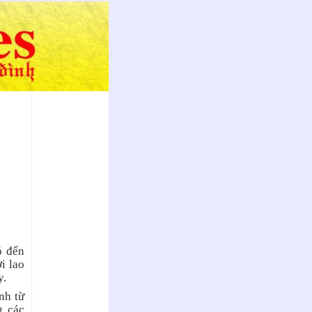
ó đến
i lao
y.
nh từ
g các