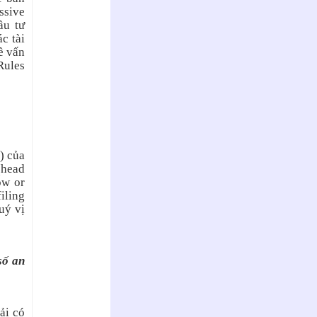
ssive
ầu tư
c tài
ề vấn
Rules
) của
(head
ow or
iling
uý vị
số an
ải có