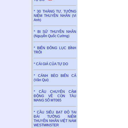
* 30 THÁNG TƯ, TƯỞNG
NIỆM THUYỀN NHÂN (Vi
Anh)
* BI SỬ THUYỀN NHÂN
(Nguyễn Quốc Cường)
* BIỂN ĐÔNG LỤC BÌNH
TRÔI
* CÁI GIÁ CỦA TỰ DO
* CÁNH BÈO BIỂN CẢ
(Văn Qui)
* CÂU CHUYỆN CẢM
ĐỘNG VỀ CON TÀU
MANG SỐ MT065
* CẦU SIÊU BẠT ĐỘ TẠI
ĐÀI TƯỞNG NIỆM
THUYỀN NHÂN VIỆT NAM
WESTMINSTER