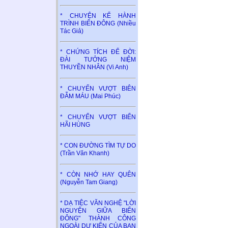
* CHUYỆN KỂ HÀNH
TRÌNH BIỂN ĐÔNG (Nhiều
Tác Giả)
* CHỨNG TÍCH ĐỂ ĐỜI:
ĐÀI TƯỞNG NIỆM
THUYỀN NHÂN (Vi Anh)
* CHUYẾN VƯỢT BIÊN
ĐẪM MÁU (Mai Phúc)
* CHUYẾN VƯỢT BIỂN
HÃI HÙNG
* CON ĐƯỜNG TÌM TỰ DO
(Trần Văn Khanh)
* CÒN NHỚ HAY QUÊN
(Nguyễn Tam Giang)
* DẠ TIỆC VĂN NGHỆ "LỜI
NGUYỆN GIỮA BIỂN
ĐÔNG" THÀNH CÔNG
NGOÀI DỰ KIẾN CỦA BAN