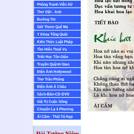
Phòng Tranh Viễn Xứ
Thơ Việt - Anh
Ðường Thi
Giữ Thơm Quê Mẹ
Y Khoa Tổng Quát
Kiến Thức Luật Pháp
Tìm Hiểu Thuế Vụ
Triết Học Tôn Giáo
Truyện Quỳnh Giao
Ðiện Ảnh Hollywood
Thơ Trào Phúng
Ðiện Ảnh Á Châu
Sách-Báo-CD-DVD
Giá Trị Cuộc Sống
Chuyện Lạ 4 Phương
Ái Cầm - Thái Tú Hạp
Đài Tưởng Niệm