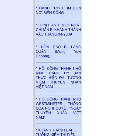
* HÀNH TRÌNH TÌM CON
NƠI BIỂN ĐÔNG
* HÌNH ẢNH MỚI NHẤT
CHUẨN BỊ KHÁNH THÀNH
VÀO THÁNG 04-2009
* HÒN ĐẢO BỊ LÃNG
QUÊN (Meng Yew
Choong)
* HỘI ĐỒNG THÀNH PHỐ
VINH DANH ỦY BAN
THỰC HIỆN ĐÀI TƯỞNG
NIỆM THUYỀN NHÂN
VIỆT NAM
* HỘI ĐỒNG THÀNH PHỐ
WESTMINSTER THÔNG
QUA NGHỊ QUYẾT “NGÀY
THUYỀN NHÂN VIỆT
NAM”
* KHÁNH THÀNH ĐÀI
TƯỞNG NIỆM THUYỀN