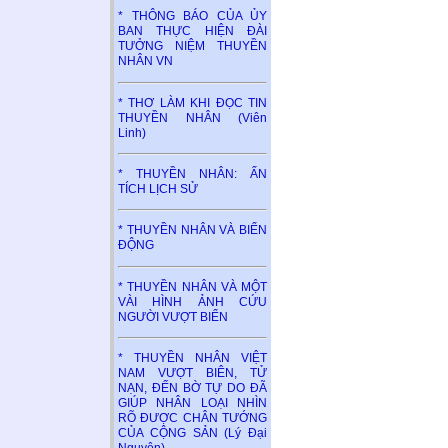
* THÔNG BÁO CỦA ỦY
BAN THỰC HIỆN ĐÀI
TƯỞNG NIỆM THUYỀN
NHÂN VN
* THƠ LÀM KHI ĐỌC TIN
THUYỀN NHÂN (Viên
Linh)
* THUYỀN NHÂN: ẤN
TÍCH LỊCH SỬ
* THUYỀN NHÂN VÀ BIỂN
ĐỘNG
* THUYỀN NHÂN VÀ MỘT
VÀI HÌNH ẢNH CỨU
NGƯỜI VƯỢT BIỂN
* THUYỀN NHÂN VIỆT
NAM VƯỢT BIÊN, TỬ
NẠN, ĐẾN BỜ TỰ DO ĐÃ
GIÚP NHÂN LOẠI NHÌN
RÕ ĐƯỢC CHÂN TƯỚNG
CỦA CỘNG SẢN (Lý Đại
Nguyên)