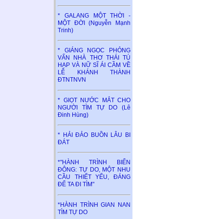
* GALANG MỘT THỜI -
MỘT ĐỜI (Nguyễn Mạnh
Trinh)
* GIÁNG NGỌC PHỎNG
VẤN NHÀ THƠ THÁI TÚ
HẠP VÀ NỮ SĨ ÁI CẦM VỀ
LỄ KHÁNH THÀNH
ĐTNTNVN
* GIỌT NƯỚC MẮT CHO
NGƯỜI TÌM TỰ DO (Lê
Đinh Hùng)
* HẢI ĐẢO BUỒN LÂU BI
ĐÁT
*"HÀNH TRÌNH BIỂN
ĐÔNG: TỰ DO, MỘT NHU
CẦU THIẾT YẾU, ĐÁNG
ĐỂ TA ĐI TÌM"
*HÀNH TRÌNH GIAN NAN
TÌM TỰ DO