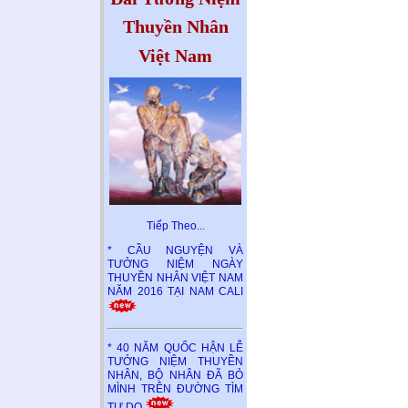
Thuyền Nhân
Việt Nam
Tiếp Theo..
.
* CẦU NGUYỆN VÀ
TƯỞNG NIỆM NGÀY
THUYỀN NHÂN VIỆT NAM
NĂM 2016 TẠI NAM CALI
* 40 NĂM QUỐC HẬN LỄ
TƯỞNG NIỆM THUYỀN
NHÂN, BỘ NHÂN ĐÃ BỎ
MÌNH TRÊN ĐƯỜNG TÌM
TỰ DO