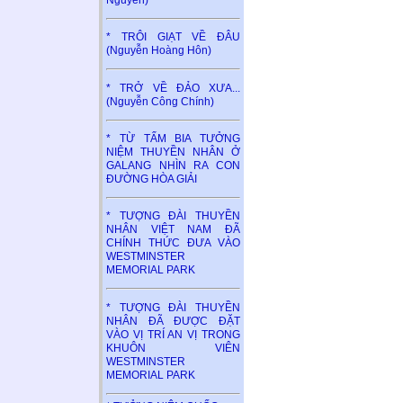
* TRÔI GIẠT VỀ ĐÂU
(Nguyễn Hoàng Hôn)
* TRỞ VỀ ĐẢO XƯA...
(Nguyễn Công Chính)
* TỪ TẤM BIA TƯỞNG
NIỆM THUYỀN NHÂN Ở
GALANG NHÌN RA CON
ĐƯỜNG HÒA GIẢI
* TƯỢNG ĐÀI THUYỀN
NHÂN VIỆT NAM ĐÃ
CHÍNH THỨC ĐƯA VÀO
WESTMINSTER
MEMORIAL PARK
* TƯỢNG ĐÀI THUYỀN
NHÂN ĐÃ ĐƯỢC ĐẶT
VÀO VỊ TRÍ AN VỊ TRONG
KHUÔN VIÊN
WESTMINSTER
MEMORIAL PARK