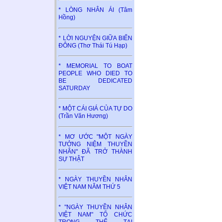
* LÒNG NHÂN ÁI (Tâm
Hồng)
* LỜI NGUYỆN GIỮA BIỂN
ĐÔNG (Thơ Thái Tú Hạp)
* MEMORIAL TO BOAT
PEOPLE WHO DIED TO
BE DEDICATED
SATURDAY
* MỘT CÁI GIÁ CỦA TỰ DO
(Trần Văn Hương)
* MƠ ƯỚC "MỘT NGÀY
TƯỞNG NIỆM THUYỀN
NHÂN" ĐÃ TRỞ THÀNH
SỰ THẬT
* NGÀY THUYỀN NHÂN
VIỆT NAM NĂM THỨ 5
* "NGÀY THUYỀN NHÂN
VIỆT NAM" TỔ CHỨC