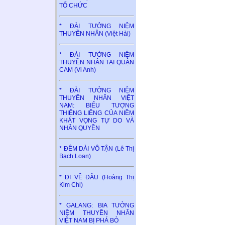
TỔ CHỨC
* ĐÀI TƯỞNG NIỆM
THUYỀN NHÂN (Việt Hải)
* ĐÀI TƯỞNG NIỆM
THUYỀN NHÂN TẠI QUẬN
CAM (Vi Anh)
* ĐÀI TƯỞNG NIỆM
THUYỀN NHÂN VIỆT
NAM: BIỂU TƯỢNG
THIÊNG LIÊNG CỦA NIỀM
KHÁT VỌNG TỰ DO VÀ
NHÂN QUYỀN
* ĐÊM DÀI VÔ TẬN (Lê Thị
Bạch Loan)
* ĐI VỀ ĐÂU (Hoàng Thị
Kim Chi)
* GALANG: BIA TƯỞNG
NIỆM THUYỀN NHÂN
VIỆT NAM BỊ PHÁ BỎ