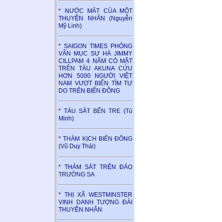
* NƯỚC MẮT CỦA MỘT
THUYỀN NHÂN (Nguyễn
Mỹ Linh)
* SAIGON TIMES PHỎNG
VẤN MỤC SƯ HÀ JIMMY
CILLPAM 4 NĂM CÓ MẶT
TRÊN TÀU AKUNA CỨU
HƠN 5000 NGƯỜI VIỆT
NAM VƯỢT BIỂN TÌM TỰ
DO TRÊN BIỂN ĐÔNG
* TÀU SẮT BẾN TRE (Tú
Minh)
* THẢM KỊCH BIỂN ĐÔNG
(Vũ Duy Thái)
* THẢM SÁT TRÊN ĐẢO
TRƯỜNG SA
* THỊ XÃ WESTMINSTER
VINH DANH TƯỢNG ĐÀI
THUYỀN NHÂN