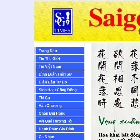
Trang Đầu
Tin Thế Giới
Tin Việt Nam
Bình Luận Thời Sự
Diễn Ðàn Tự Do
Sinh Hoạt Cộng Ðồng
Thi Ca
Văn Chương
Chốn Bụi Hồng
VN Quê Hương Tôi
Hạnh Phúc Gia Đình
Ca Nhạc