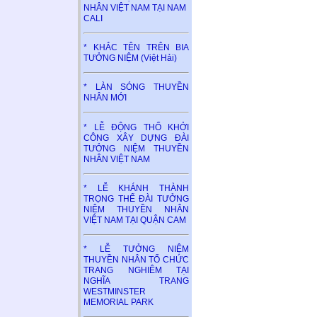
NHÂN VIỆT NAM TẠI NAM
CALI
* KHẮC TÊN TRÊN BIA
TƯỞNG NIỆM (Việt Hải)
* LÀN SÓNG THUYỀN
NHÂN MỚI
* LỄ ĐỘNG THỔ KHỞI
CÔNG XÂY DỰNG ĐÀI
TƯỞNG NIỆM THUYỀN
NHÂN VIỆT NAM
* LỄ KHÁNH THÀNH
TRỌNG THỂ ĐÀI TƯỞNG
NIỆM THUYỀN NHÂN
VIỆT NAM TẠI QUẬN CAM
* LỄ TƯỞNG NIỆM
THUYỀN NHÂN TỔ CHỨC
TRANG NGHIÊM TẠI
NGHĨA TRANG
WESTMINSTER
MEMORIAL PARK