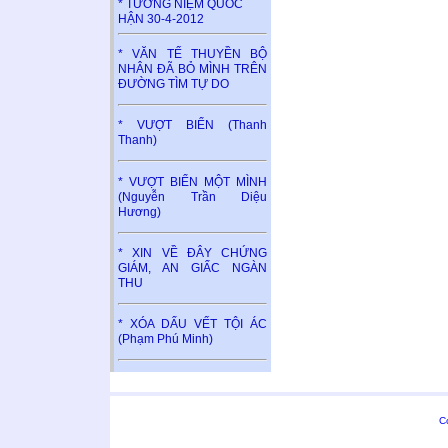
* TƯỞNG NIỆM QUỐC
HẬN 30-4-2012
* VĂN TẾ THUYỀN BỘ
NHÂN ĐÃ BỎ MÌNH TRÊN
ĐƯỜNG TÌM TỰ DO
* VƯỢT BIỂN (Thanh
Thanh)
* VƯỢT BIỂN MỘT MÌNH
(Nguyễn Trần Diệu
Hương)
* XIN VỀ ĐÂY CHỨNG
GIÁM, AN GIẤC NGÀN
THU
* XÓA DẤU VẾT TỘI ÁC
(Phạm Phú Minh)
C