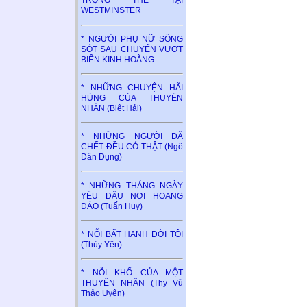
TRỌNG THỂ TẠI
WESTMINSTER
* NGƯỜI PHỤ NỮ SỐNG
SÓT SAU CHUYẾN VƯỢT
BIỂN KINH HOÀNG
* NHỮNG CHUYỆN HÃI
HÙNG CỦA THUYỀN
NHÂN (Biệt Hải)
* NHỮNG NGƯỜI ĐÃ
CHẾT ĐỀU CÓ THẬT (Ngô
Dân Dụng)
* NHỮNG THÁNG NGÀY
YÊU DẤU NƠI HOANG
ĐẢO (Tuấn Huy)
* NỖI BẤT HẠNH ĐỜI TÔI
(Thùy Yên)
* NỖI KHỔ CỦA MỘT
THUYỀN NHÂN (Thy Vũ
Thảo Uyên)