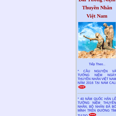
Thuyền Nhân
Việt Nam
Tiếp Theo..
.
* CẦU NGUYỆN V
TƯỞNG NIỆM NGÀ
THUYỀN NHÂN VIỆT NA
NĂM 2016 TẠI NAM CAL
* 40 NĂM QUỐC HẬN L
TƯỞNG NIỆM THUYỀ
NHÂN, BỘ NHÂN ĐÃ B
MÌNH TRÊN ĐƯỜNG TÌ
TỰ DO