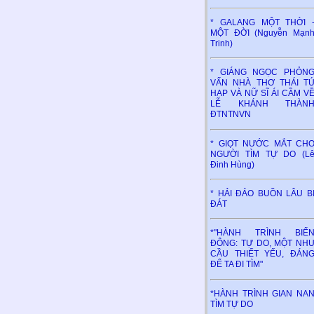
* GALANG MỘT THỜI 
MỘT ĐỜI (Nguyễn Mạn
Trinh)
* GIÁNG NGỌC PHỎN
VẤN NHÀ THƠ THÁI T
HẠP VÀ NỮ SĨ ÁI CẦM V
LỄ KHÁNH THÀN
ĐTNTNVN
* GIỌT NƯỚC MẮT CH
NGƯỜI TÌM TỰ DO (L
Đinh Hùng)
* HẢI ĐẢO BUỒN LÂU B
ĐÁT
*"HÀNH TRÌNH BIỂ
ĐÔNG: TỰ DO, MỘT NH
CẦU THIẾT YẾU, ĐÁN
ĐỂ TA ĐI TÌM"
*HÀNH TRÌNH GIAN NA
TÌM TỰ DO