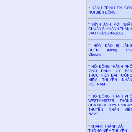
* HÀNH TRÌNH TÌM CO
NƠI BIỂN ĐÔNG
* HÌNH ẢNH MỚI NHẤ
CHUẨN BỊ KHÁNH THÀN
VÀO THÁNG 04-2009
* HÒN ĐẢO BỊ LÃN
QUÊN (Meng Ye
Choong)
* HỘI ĐỒNG THÀNH PH
VINH DANH ỦY BA
THỰC HIỆN ĐÀI TƯỞN
NIỆM THUYỀN NHÂ
VIỆT NAM
* HỘI ĐỒNG THÀNH PH
WESTMINSTER THÔN
QUA NGHỊ QUYẾT “NGÀ
THUYỀN NHÂN VIỆ
NAM”
* KHÁNH THÀNH ĐÀI
TƯỞNG NIỆM THUYỀN