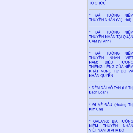
TỔ CHỨC
* ĐÀI TƯỞNG NIỆ
THUYỀN NHÂN (Việt Hải)
* ĐÀI TƯỞNG NIỆ
THUYỀN NHÂN TẠI QUẬ
CAM (Vi Anh)
* ĐÀI TƯỞNG NIỆ
THUYỀN NHÂN VIỆ
NAM: BIỂU TƯỢN
THIÊNG LIÊNG CỦA NIỀ
KHÁT VỌNG TỰ DO V
NHÂN QUYỀN
* ĐÊM DÀI VÔ TẬN (Lê Th
Bạch Loan)
* ĐI VỀ ĐÂU (Hoàng Th
Kim Chi)
* GALANG: BIA TƯỞN
NIỆM THUYỀN NHÂ
VIỆT NAM BỊ PHÁ BỎ