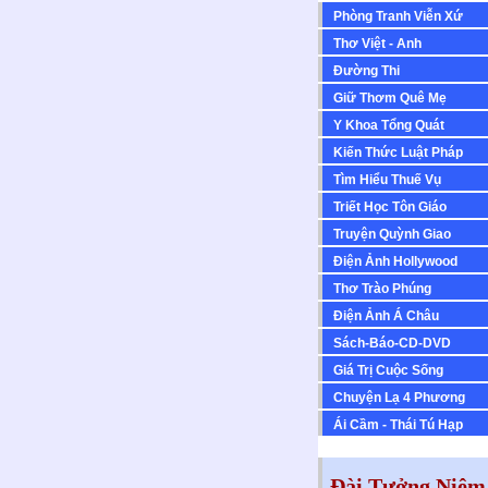
Phòng Tranh Viễn Xứ
Thơ Việt - Anh
Ðường Thi
Giữ Thơm Quê Mẹ
Y Khoa Tổng Quát
Kiến Thức Luật Pháp
Tìm Hiểu Thuế Vụ
Triết Học Tôn Giáo
Truyện Quỳnh Giao
Ðiện Ảnh Hollywood
Thơ Trào Phúng
Ðiện Ảnh Á Châu
Sách-Báo-CD-DVD
Giá Trị Cuộc Sống
Chuyện Lạ 4 Phương
Ái Cầm - Thái Tú Hạp
Đài Tưởng Niệm