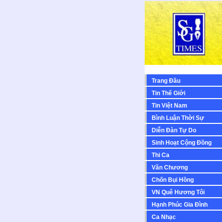
Trang Đầu
Tin Thế Giới
Tin Việt Nam
Bình Luận Thời Sự
Diễn Ðàn Tự Do
Sinh Hoạt Cộng Ðồng
Thi Ca
Văn Chương
Chốn Bụi Hồng
VN Quê Hương Tôi
Hạnh Phúc Gia Đình
Ca Nhạc