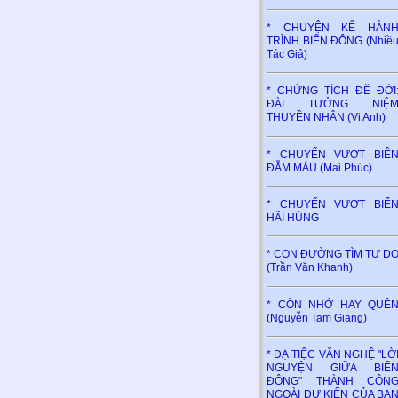
* CHUYỆN KỂ HÀN
TRÌNH BIỂN ĐÔNG (Nhiề
Tác Giả)
* CHỨNG TÍCH ĐỂ ĐỜI
ĐÀI TƯỞNG NIỆ
THUYỀN NHÂN (Vi Anh)
* CHUYẾN VƯỢT BIÊ
ĐẪM MÁU (Mai Phúc)
* CHUYẾN VƯỢT BIỂ
HÃI HÙNG
* CON ĐƯỜNG TÌM TỰ D
(Trần Văn Khanh)
* CÒN NHỚ HAY QUÊ
(Nguyễn Tam Giang)
* DẠ TIỆC VĂN NGHỆ "LỜ
NGUYỆN GIỮA BIỂ
ĐÔNG" THÀNH CÔN
NGOÀI DỰ KIẾN CỦA BA