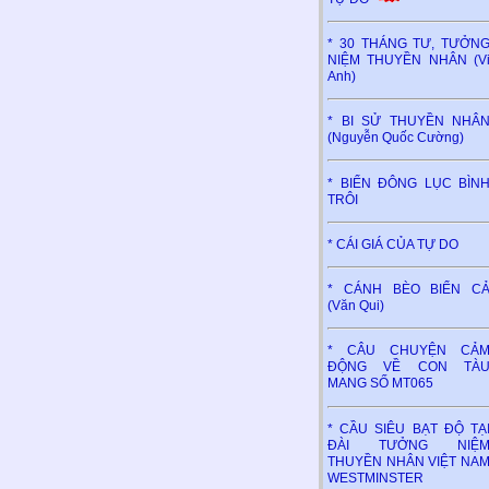
* 30 THÁNG TƯ, TƯỞN
NIỆM THUYỀN NHÂN (V
Anh)
* BI SỬ THUYỀN NHÂ
(Nguyễn Quốc Cường)
* BIỂN ĐÔNG LỤC BÌN
TRÔI
* CÁI GIÁ CỦA TỰ DO
* CÁNH BÈO BIỂN C
(Văn Qui)
* CÂU CHUYỆN CẢ
ĐỘNG VỀ CON TÀ
MANG SỐ MT065
* CẦU SIÊU BẠT ĐỘ TẠ
ĐÀI TƯỞNG NIỆ
THUYỀN NHÂN VIỆT NA
WESTMINSTER