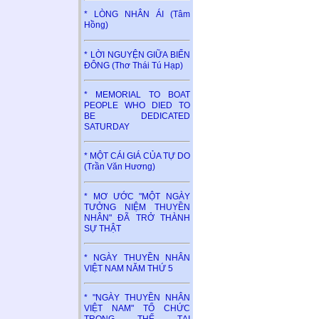
* LÒNG NHÂN ÁI (Tâm
Hồng)
* LỜI NGUYỆN GIỮA BIỂN
ĐÔNG (Thơ Thái Tú Hạp)
* MEMORIAL TO BOAT
PEOPLE WHO DIED TO
BE DEDICATED
SATURDAY
* MỘT CÁI GIÁ CỦA TỰ DO
(Trần Văn Hương)
* MƠ ƯỚC "MỘT NGÀY
TƯỞNG NIỆM THUYỀN
NHÂN" ĐÃ TRỞ THÀNH
SỰ THẬT
* NGÀY THUYỀN NHÂN
VIỆT NAM NĂM THỨ 5
* "NGÀY THUYỀN NHÂN
VIỆT NAM" TỔ CHỨC