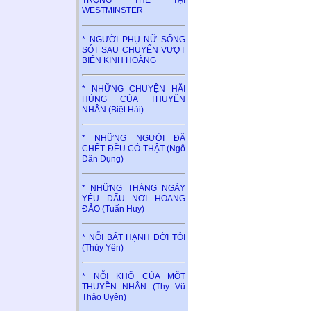
TRỌNG THỂ TẠI
WESTMINSTER
* NGƯỜI PHỤ NỮ SỐNG
SÓT SAU CHUYẾN VƯỢT
BIỂN KINH HOÀNG
* NHỮNG CHUYỆN HÃI
HÙNG CỦA THUYỀN
NHÂN (Biệt Hải)
* NHỮNG NGƯỜI ĐÃ
CHẾT ĐỀU CÓ THẬT (Ngô
Dân Dụng)
* NHỮNG THÁNG NGÀY
YÊU DẤU NƠI HOANG
ĐẢO (Tuấn Huy)
* NỖI BẤT HẠNH ĐỜI TÔI
(Thùy Yên)
* NỖI KHỔ CỦA MỘT
THUYỀN NHÂN (Thy Vũ
Thảo Uyên)