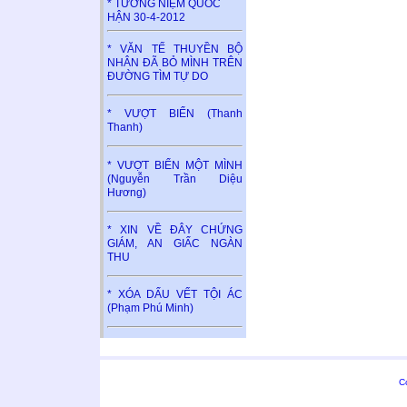
* TƯỞNG NIỆM QUỐC
HẬN 30-4-2012
* VĂN TẾ THUYỀN BỘ
NHÂN ĐÃ BỎ MÌNH TRÊN
ĐƯỜNG TÌM TỰ DO
* VƯỢT BIỂN (Thanh
Thanh)
* VƯỢT BIỂN MỘT MÌNH
(Nguyễn Trần Diệu
Hương)
* XIN VỀ ĐÂY CHỨNG
GIÁM, AN GIẤC NGÀN
THU
* XÓA DẤU VẾT TỘI ÁC
(Phạm Phú Minh)
C