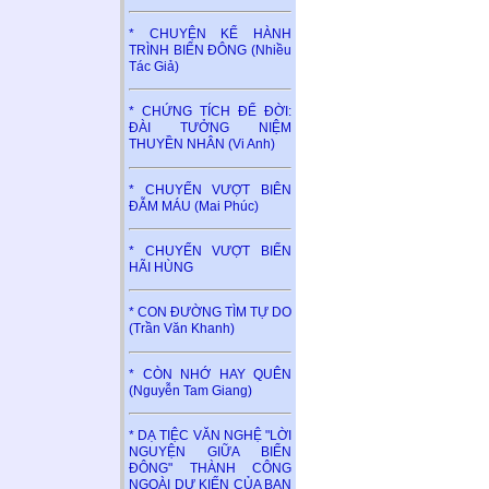
* CHUYỆN KỂ HÀNH
TRÌNH BIỂN ĐÔNG (Nhiều
Tác Giả)
* CHỨNG TÍCH ĐỂ ĐỜI:
ĐÀI TƯỞNG NIỆM
THUYỀN NHÂN (Vi Anh)
* CHUYẾN VƯỢT BIÊN
ĐẪM MÁU (Mai Phúc)
* CHUYẾN VƯỢT BIỂN
HÃI HÙNG
* CON ĐƯỜNG TÌM TỰ DO
(Trần Văn Khanh)
* CÒN NHỚ HAY QUÊN
(Nguyễn Tam Giang)
* DẠ TIỆC VĂN NGHỆ "LỜI
NGUYỆN GIỮA BIỂN
ĐÔNG" THÀNH CÔNG
NGOÀI DỰ KIẾN CỦA BAN