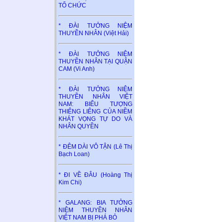
TỔ CHỨC
* ĐÀI TƯỞNG NIỆM
THUYỀN NHÂN (Việt Hải)
* ĐÀI TƯỞNG NIỆM
THUYỀN NHÂN TẠI QUẬN
CAM (Vi Anh)
* ĐÀI TƯỞNG NIỆM
THUYỀN NHÂN VIỆT
NAM: BIỂU TƯỢNG
THIÊNG LIÊNG CỦA NIỀM
KHÁT VỌNG TỰ DO VÀ
NHÂN QUYỀN
* ĐÊM DÀI VÔ TẬN (Lê Thị
Bạch Loan)
* ĐI VỀ ĐÂU (Hoàng Thị
Kim Chi)
* GALANG: BIA TƯỞNG
NIỆM THUYỀN NHÂN
VIỆT NAM BỊ PHÁ BỎ