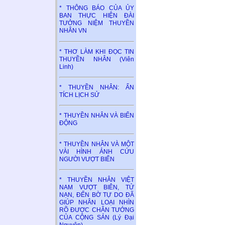
* THÔNG BÁO CỦA ỦY
BAN THỰC HIỆN ĐÀI
TƯỞNG NIỆM THUYỀN
NHÂN VN
* THƠ LÀM KHI ĐỌC TIN
THUYỀN NHÂN (Viên
Linh)
* THUYỀN NHÂN: ẤN
TÍCH LỊCH SỬ
* THUYỀN NHÂN VÀ BIỂN
ĐỘNG
* THUYỀN NHÂN VÀ MỘT
VÀI HÌNH ẢNH CỨU
NGƯỜI VƯỢT BIỂN
* THUYỀN NHÂN VIỆT
NAM VƯỢT BIÊN, TỬ
NẠN, ĐẾN BỜ TỰ DO ĐÃ
GIÚP NHÂN LOẠI NHÌN
RÕ ĐƯỢC CHÂN TƯỚNG
CỦA CỘNG SẢN (Lý Đại
Nguyên)