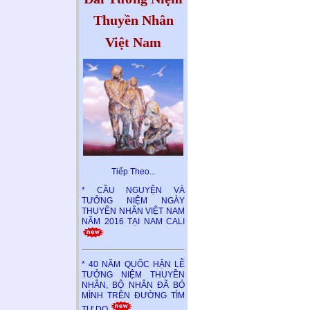
Thuyền Nhân
Việt Nam
Tiếp Theo..
.
* CẦU NGUYỆN VÀ
TƯỞNG NIỆM NGÀY
THUYỀN NHÂN VIỆT NAM
NĂM 2016 TẠI NAM CALI
* 40 NĂM QUỐC HẬN LỄ
TƯỞNG NIỆM THUYỀN
NHÂN, BỘ NHÂN ĐÃ BỎ
MÌNH TRÊN ĐƯỜNG TÌM
TỰ DO