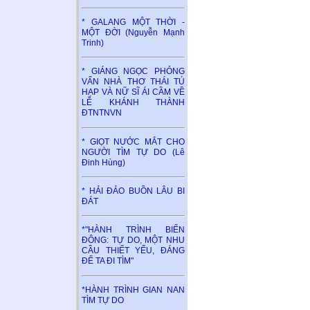
* GALANG MỘT THỜI -
MỘT ĐỜI (Nguyễn Mạnh
Trinh)
* GIÁNG NGỌC PHỎNG
VẤN NHÀ THƠ THÁI TÚ
HẠP VÀ NỮ SĨ ÁI CẦM VỀ
LỄ KHÁNH THÀNH
ĐTNTNVN
* GIỌT NƯỚC MẮT CHO
NGƯỜI TÌM TỰ DO (Lê
Đinh Hùng)
* HẢI ĐẢO BUỒN LÂU BI
ĐÁT
*"HÀNH TRÌNH BIỂN
ĐÔNG: TỰ DO, MỘT NHU
CẦU THIẾT YẾU, ĐÁNG
ĐỂ TA ĐI TÌM"
*HÀNH TRÌNH GIAN NAN
TÌM TỰ DO