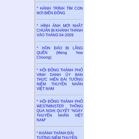
* HÀNH TRÌNH TÌM CON
NƠI BIỂN ĐÔNG
* HÌNH ẢNH MỚI NHẤT
CHUẨN BỊ KHÁNH THÀNH
VÀO THÁNG 04-2009
* HÒN ĐẢO BỊ LÃNG
QUÊN (Meng Yew
Choong)
* HỘI ĐỒNG THÀNH PHỐ
VINH DANH ỦY BAN
THỰC HIỆN ĐÀI TƯỞNG
NIỆM THUYỀN NHÂN
VIỆT NAM
* HỘI ĐỒNG THÀNH PHỐ
WESTMINSTER THÔNG
QUA NGHỊ QUYẾT “NGÀY
THUYỀN NHÂN VIỆT
NAM”
* KHÁNH THÀNH ĐÀI
TƯỞNG NIỆM THUYỀN