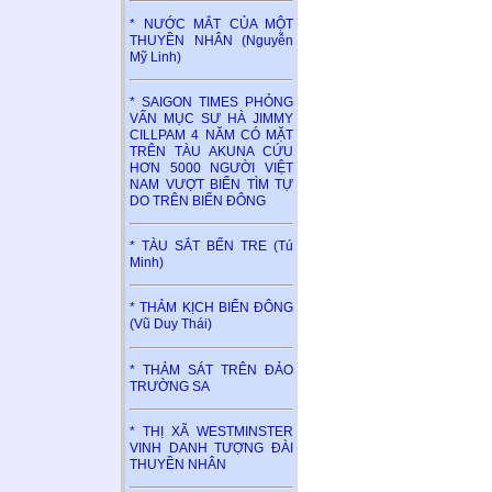
* NƯỚC MẮT CỦA MỘT
THUYỀN NHÂN (Nguyễn
Mỹ Linh)
* SAIGON TIMES PHỎNG
VẤN MỤC SƯ HÀ JIMMY
CILLPAM 4 NĂM CÓ MẶT
TRÊN TÀU AKUNA CỨU
HƠN 5000 NGƯỜI VIỆT
NAM VƯỢT BIỂN TÌM TỰ
DO TRÊN BIỂN ĐÔNG
* TÀU SẮT BẾN TRE (Tú
Minh)
* THẢM KỊCH BIỂN ĐÔNG
(Vũ Duy Thái)
* THẢM SÁT TRÊN ĐẢO
TRƯỜNG SA
* THỊ XÃ WESTMINSTER
VINH DANH TƯỢNG ĐÀI
THUYỀN NHÂN