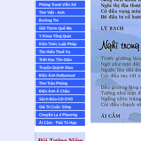
Phòng Tranh Viễn Xứ
Thơ Việt - Anh
Ðường Thi
Giữ Thơm Quê Mẹ
Y Khoa Tổng Quát
Kiến Thức Luật Pháp
Tìm Hiểu Thuế Vụ
Triết Học Tôn Giáo
Truyện Quỳnh Giao
Ðiện Ảnh Hollywood
Thơ Trào Phúng
Ðiện Ảnh Á Châu
Sách-Báo-CD-DVD
Giá Trị Cuộc Sống
Chuyện Lạ 4 Phương
Ái Cầm - Thái Tú Hạp
Đài Tưởng Niệm