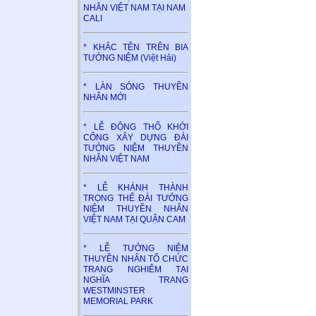
NHÂN VIỆT NAM TẠI NAM
CALI
* KHẮC TÊN TRÊN BIA
TƯỞNG NIỆM (Việt Hải)
* LÀN SÓNG THUYỀN
NHÂN MỚI
* LỄ ĐỘNG THỔ KHỞI
CÔNG XÂY DỰNG ĐÀI
TƯỞNG NIỆM THUYỀN
NHÂN VIỆT NAM
* LỄ KHÁNH THÀNH
TRỌNG THỂ ĐÀI TƯỞNG
NIỆM THUYỀN NHÂN
VIỆT NAM TẠI QUẬN CAM
* LỄ TƯỞNG NIỆM
THUYỀN NHÂN TỔ CHỨC
TRANG NGHIÊM TẠI
NGHĨA TRANG
WESTMINSTER
MEMORIAL PARK