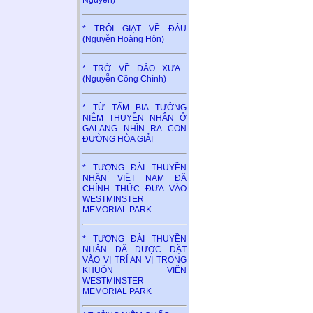
* TRÔI GIẠT VỀ ĐÂU
(Nguyễn Hoàng Hôn)
* TRỞ VỀ ĐẢO XƯA...
(Nguyễn Công Chính)
* TỪ TẤM BIA TƯỞNG
NIỆM THUYỀN NHÂN Ở
GALANG NHÌN RA CON
ĐƯỜNG HÒA GIẢI
* TƯỢNG ĐÀI THUYỀN
NHÂN VIỆT NAM ĐÃ
CHÍNH THỨC ĐƯA VÀO
WESTMINSTER
MEMORIAL PARK
* TƯỢNG ĐÀI THUYỀN
NHÂN ĐÃ ĐƯỢC ĐẶT
VÀO VỊ TRÍ AN VỊ TRONG
KHUÔN VIÊN
WESTMINSTER
MEMORIAL PARK