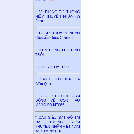
* 30 THÁNG TƯ, TƯỞNG
NIỆM THUYỀN NHÂN (Vi
Anh)
* BI SỬ THUYỀN NHÂN
(Nguyễn Quốc Cường)
* BIỂN ĐÔNG LỤC BÌNH
TRÔI
* CÁI GIÁ CỦA TỰ DO
* CÁNH BÈO BIỂN CẢ
(Văn Qui)
* CÂU CHUYỆN CẢM
ĐỘNG VỀ CON TÀU
MANG SỐ MT065
* CẦU SIÊU BẠT ĐỘ TẠI
ĐÀI TƯỞNG NIỆM
THUYỀN NHÂN VIỆT NAM
WESTMINSTER