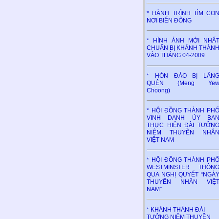
* HÀNH TRÌNH TÌM CO
NƠI BIỂN ĐÔNG
* HÌNH ẢNH MỚI NHẤ
CHUẨN BỊ KHÁNH THÀN
VÀO THÁNG 04-2009
* HÒN ĐẢO BỊ LÃN
QUÊN (Meng Ye
Choong)
* HỘI ĐỒNG THÀNH PH
VINH DANH ỦY BA
THỰC HIỆN ĐÀI TƯỞN
NIỆM THUYỀN NHÂ
VIỆT NAM
* HỘI ĐỒNG THÀNH PH
WESTMINSTER THÔN
QUA NGHỊ QUYẾT “NGÀ
THUYỀN NHÂN VIỆ
NAM”
* KHÁNH THÀNH ĐÀI
TƯỞNG NIỆM THUYỀN