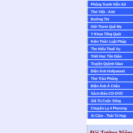
Phòng Tranh Viễn Xứ
Thơ Việt - Anh
Ðường Thi
Giữ Thơm Quê Mẹ
Y Khoa Tổng Quát
Kiến Thức Luật Pháp
Tìm Hiểu Thuế Vụ
Triết Học Tôn Giáo
Truyện Quỳnh Giao
Ðiện Ảnh Hollywood
Thơ Trào Phúng
Ðiện Ảnh Á Châu
Sách-Báo-CD-DVD
Giá Trị Cuộc Sống
Chuyện Lạ 4 Phương
Ái Cầm - Thái Tú Hạp
Đài Tưởng Niệm