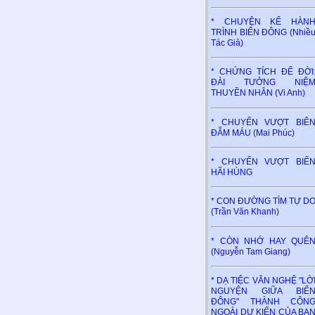
* CHUYỆN KỂ HÀN
TRÌNH BIỂN ĐÔNG (Nhiề
Tác Giả)
* CHỨNG TÍCH ĐỂ ĐỜI
ĐÀI TƯỞNG NIỆ
THUYỀN NHÂN (Vi Anh)
* CHUYẾN VƯỢT BIÊ
ĐẪM MÁU (Mai Phúc)
* CHUYẾN VƯỢT BIỂ
HÃI HÙNG
* CON ĐƯỜNG TÌM TỰ D
(Trần Văn Khanh)
* CÒN NHỚ HAY QUÊ
(Nguyễn Tam Giang)
* DẠ TIỆC VĂN NGHỆ "LỜ
NGUYỆN GIỮA BIỂ
ĐÔNG" THÀNH CÔN
NGOÀI DỰ KIẾN CỦA BA