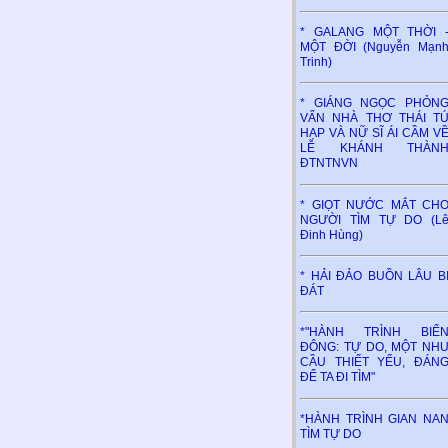
* GALANG MỘT THỜI 
MỘT ĐỜI (Nguyễn Mạn
Trinh)
* GIÁNG NGỌC PHỎN
VẤN NHÀ THƠ THÁI T
HẠP VÀ NỮ SĨ ÁI CẦM V
LỄ KHÁNH THÀN
ĐTNTNVN
* GIỌT NƯỚC MẮT CH
NGƯỜI TÌM TỰ DO (L
Đinh Hùng)
* HẢI ĐẢO BUỒN LÂU B
ĐÁT
*"HÀNH TRÌNH BIỂ
ĐÔNG: TỰ DO, MỘT NH
CẦU THIẾT YẾU, ĐÁN
ĐỂ TA ĐI TÌM"
*HÀNH TRÌNH GIAN NA
TÌM TỰ DO