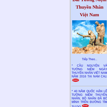
Thuyền Nhân
Việt Nam
Tiếp Theo..
.
* CẦU NGUYỆN V
TƯỞNG NIỆM NGÀ
THUYỀN NHÂN VIỆT NA
NĂM 2016 TẠI NAM CAL
* 40 NĂM QUỐC HẬN L
TƯỞNG NIỆM THUYỀ
NHÂN, BỘ NHÂN ĐÃ B
MÌNH TRÊN ĐƯỜNG TÌ
TỰ DO