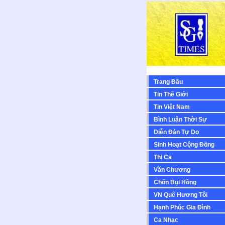
Trang Đầu
Tin Thế Giới
Tin Việt Nam
Bình Luận Thời Sự
Diễn Ðàn Tự Do
Sinh Hoạt Cộng Ðồng
Thi Ca
Văn Chương
Chốn Bụi Hồng
VN Quê Hương Tôi
Hạnh Phúc Gia Đình
Ca Nhạc