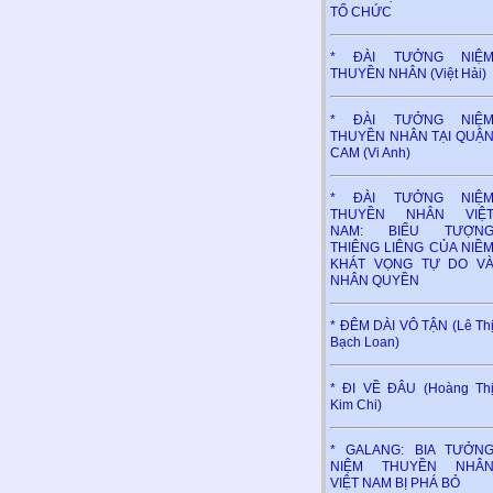
TỔ CHỨC
* ĐÀI TƯỞNG NIỆ
THUYỀN NHÂN (Việt Hải)
* ĐÀI TƯỞNG NIỆ
THUYỀN NHÂN TẠI QUẬ
CAM (Vi Anh)
* ĐÀI TƯỞNG NIỆ
THUYỀN NHÂN VIỆ
NAM: BIỂU TƯỢN
THIÊNG LIÊNG CỦA NIỀ
KHÁT VỌNG TỰ DO V
NHÂN QUYỀN
* ĐÊM DÀI VÔ TẬN (Lê Th
Bạch Loan)
* ĐI VỀ ĐÂU (Hoàng Th
Kim Chi)
* GALANG: BIA TƯỞN
NIỆM THUYỀN NHÂ
VIỆT NAM BỊ PHÁ BỎ