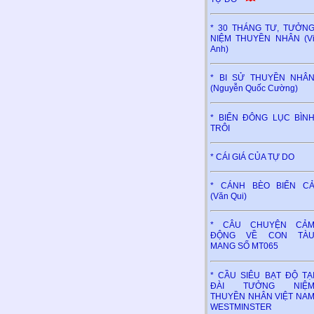
* 30 THÁNG TƯ, TƯỞN
NIỆM THUYỀN NHÂN (V
Anh)
* BI SỬ THUYỀN NHÂ
(Nguyễn Quốc Cường)
* BIỂN ĐÔNG LỤC BÌN
TRÔI
* CÁI GIÁ CỦA TỰ DO
* CÁNH BÈO BIỂN C
(Văn Qui)
* CÂU CHUYỆN CẢ
ĐỘNG VỀ CON TÀ
MANG SỐ MT065
* CẦU SIÊU BẠT ĐỘ TẠ
ĐÀI TƯỞNG NIỆ
THUYỀN NHÂN VIỆT NA
WESTMINSTER