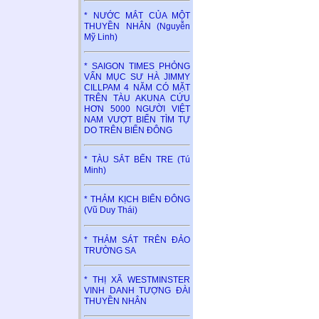
* NƯỚC MẮT CỦA MỘT
THUYỀN NHÂN (Nguyễn
Mỹ Linh)
* SAIGON TIMES PHỎNG
VẤN MỤC SƯ HÀ JIMMY
CILLPAM 4 NĂM CÓ MẶT
TRÊN TÀU AKUNA CỨU
HƠN 5000 NGƯỜI VIỆT
NAM VƯỢT BIỂN TÌM TỰ
DO TRÊN BIỂN ĐÔNG
* TÀU SẮT BẾN TRE (Tú
Minh)
* THẢM KỊCH BIỂN ĐÔNG
(Vũ Duy Thái)
* THẢM SÁT TRÊN ĐẢO
TRƯỜNG SA
* THỊ XÃ WESTMINSTER
VINH DANH TƯỢNG ĐÀI
THUYỀN NHÂN