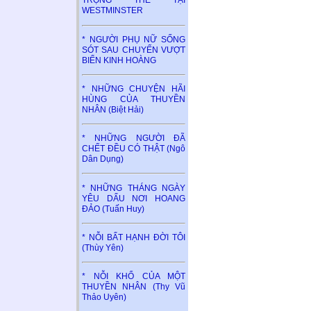
TRỌNG THỂ TẠI
WESTMINSTER
* NGƯỜI PHỤ NỮ SỐNG
SÓT SAU CHUYẾN VƯỢT
BIỂN KINH HOÀNG
* NHỮNG CHUYỆN HÃI
HÙNG CỦA THUYỀN
NHÂN (Biệt Hải)
* NHỮNG NGƯỜI ĐÃ
CHẾT ĐỀU CÓ THẬT (Ngô
Dân Dụng)
* NHỮNG THÁNG NGÀY
YÊU DẤU NƠI HOANG
ĐẢO (Tuấn Huy)
* NỖI BẤT HẠNH ĐỜI TÔI
(Thùy Yên)
* NỖI KHỔ CỦA MỘT
THUYỀN NHÂN (Thy Vũ
Thảo Uyên)