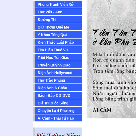
Phòng Tranh Viễn Xứ
Thơ Việt - Anh
Ðường Thi
Giữ Thơm Quê Mẹ
Y Khoa Tổng Quát
Kiến Thức Luật Pháp
Tìm Hiểu Thuế Vụ
Triết Học Tôn Giáo
Truyện Quỳnh Giao
Ðiện Ảnh Hollywood
Thơ Trào Phúng
Ðiện Ảnh Á Châu
Sách-Báo-CD-DVD
Giá Trị Cuộc Sống
Chuyện Lạ 4 Phương
Ái Cầm - Thái Tú Hạp
Đài Tưởng Niệm