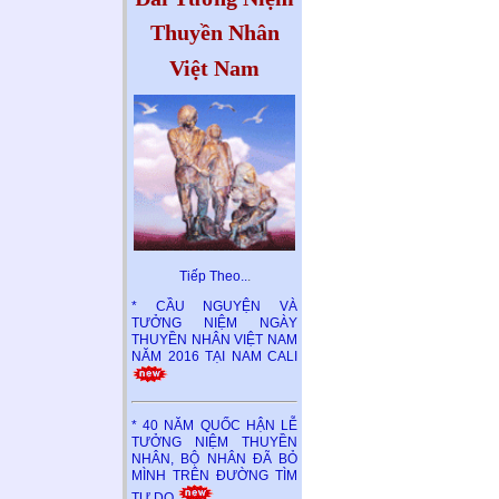
Thuyền Nhân
Việt Nam
Tiếp Theo..
.
* CẦU NGUYỆN VÀ
TƯỞNG NIỆM NGÀY
THUYỀN NHÂN VIỆT NAM
NĂM 2016 TẠI NAM CALI
* 40 NĂM QUỐC HẬN LỄ
TƯỞNG NIỆM THUYỀN
NHÂN, BỘ NHÂN ĐÃ BỎ
MÌNH TRÊN ĐƯỜNG TÌM
TỰ DO