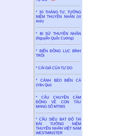
* 30 THÁNG TƯ, TƯỞNG
NIỆM THUYỀN NHÂN (Vi
Anh)
* BI SỬ THUYỀN NHÂN
(Nguyễn Quốc Cường)
* BIỂN ĐÔNG LỤC BÌNH
TRÔI
* CÁI GIÁ CỦA TỰ DO
* CÁNH BÈO BIỂN CẢ
(Văn Qui)
* CÂU CHUYỆN CẢM
ĐỘNG VỀ CON TÀU
MANG SỐ MT065
* CẦU SIÊU BẠT ĐỘ TẠI
ĐÀI TƯỞNG NIỆM
THUYỀN NHÂN VIỆT NAM
WESTMINSTER