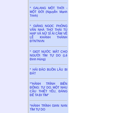
* GALANG MỘT THỜI -
MỘT ĐỜI (Nguyễn Mạnh
Trinh)
* GIÁNG NGỌC PHỎNG
VẤN NHÀ THƠ THÁI TÚ
HẠP VÀ NỮ SĨ ÁI CẦM VỀ
LỄ KHÁNH THÀNH
ĐTNTNVN
* GIỌT NƯỚC MẮT CHO
NGƯỜI TÌM TỰ DO (Lê
Đinh Hùng)
* HẢI ĐẢO BUỒN LÂU BI
ĐÁT
*"HÀNH TRÌNH BIỂN
ĐÔNG: TỰ DO, MỘT NHU
CẦU THIẾT YẾU, ĐÁNG
ĐỂ TA ĐI TÌM"
*HÀNH TRÌNH GIAN NAN
TÌM TỰ DO