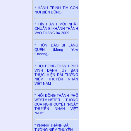
* HÀNH TRÌNH TÌM CON
NƠI BIỂN ĐÔNG
* HÌNH ẢNH MỚI NHẤT
CHUẨN BỊ KHÁNH THÀNH
VÀO THÁNG 04-2009
* HÒN ĐẢO BỊ LÃNG
QUÊN (Meng Yew
Choong)
* HỘI ĐỒNG THÀNH PHỐ
VINH DANH ỦY BAN
THỰC HIỆN ĐÀI TƯỞNG
NIỆM THUYỀN NHÂN
VIỆT NAM
* HỘI ĐỒNG THÀNH PHỐ
WESTMINSTER THÔNG
QUA NGHỊ QUYẾT “NGÀY
THUYỀN NHÂN VIỆT
NAM”
* KHÁNH THÀNH ĐÀI
TƯỞNG NIỆM THUYỀN