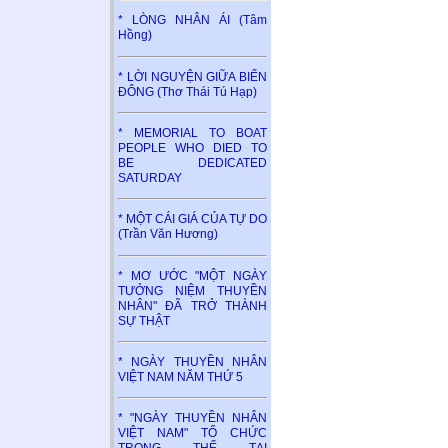
* LÒNG NHÂN ÁI (Tâm
Hồng)
* LỜI NGUYỆN GIỮA BIỂN
ĐÔNG (Thơ Thái Tú Hạp)
* MEMORIAL TO BOAT
PEOPLE WHO DIED TO
BE DEDICATED
SATURDAY
* MỘT CÁI GIÁ CỦA TỰ DO
(Trần Văn Hương)
* MƠ ƯỚC "MỘT NGÀY
TƯỞNG NIỆM THUYỀN
NHÂN" ĐÃ TRỞ THÀNH
SỰ THẬT
* NGÀY THUYỀN NHÂN
VIỆT NAM NĂM THỨ 5
* "NGÀY THUYỀN NHÂN
VIỆT NAM" TỔ CHỨC