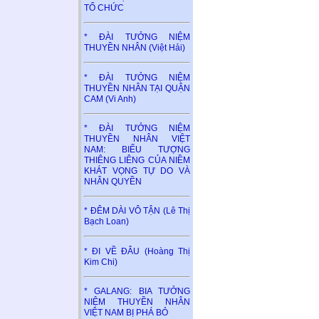
TỔ CHỨC
* ĐÀI TƯỞNG NIỆM
THUYỀN NHÂN (Việt Hải)
* ĐÀI TƯỞNG NIỆM
THUYỀN NHÂN TẠI QUẬN
CAM (Vi Anh)
* ĐÀI TƯỞNG NIỆM
THUYỀN NHÂN VIỆT
NAM: BIỂU TƯỢNG
THIÊNG LIÊNG CỦA NIỀM
KHÁT VỌNG TỰ DO VÀ
NHÂN QUYỀN
* ĐÊM DÀI VÔ TẬN (Lê Thị
Bạch Loan)
* ĐI VỀ ĐÂU (Hoàng Thị
Kim Chi)
* GALANG: BIA TƯỞNG
NIỆM THUYỀN NHÂN
VIỆT NAM BỊ PHÁ BỎ