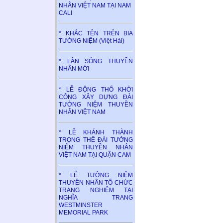
NHÂN VIỆT NAM TẠI NAM
CALI
* KHẮC TÊN TRÊN BIA
TƯỞNG NIỆM (Việt Hải)
* LÀN SÓNG THUYỀN
NHÂN MỚI
* LỄ ĐỘNG THỔ KHỞI
CÔNG XÂY DỰNG ĐÀI
TƯỞNG NIỆM THUYỀN
NHÂN VIỆT NAM
* LỄ KHÁNH THÀNH
TRỌNG THỂ ĐÀI TƯỞNG
NIỆM THUYỀN NHÂN
VIỆT NAM TẠI QUẬN CAM
* LỄ TƯỞNG NIỆM
THUYỀN NHÂN TỔ CHỨC
TRANG NGHIÊM TẠI
NGHĨA TRANG
WESTMINSTER
MEMORIAL PARK