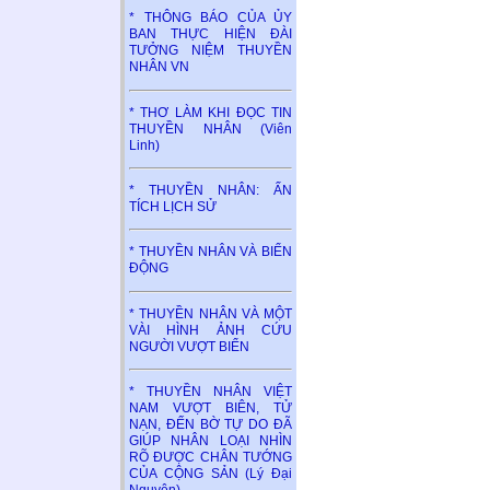
* THÔNG BÁO CỦA ỦY
BAN THỰC HIỆN ĐÀI
TƯỞNG NIỆM THUYỀN
NHÂN VN
* THƠ LÀM KHI ĐỌC TIN
THUYỀN NHÂN (Viên
Linh)
* THUYỀN NHÂN: ẤN
TÍCH LỊCH SỬ
* THUYỀN NHÂN VÀ BIỂN
ĐỘNG
* THUYỀN NHÂN VÀ MỘT
VÀI HÌNH ẢNH CỨU
NGƯỜI VƯỢT BIỂN
* THUYỀN NHÂN VIỆT
NAM VƯỢT BIÊN, TỬ
NẠN, ĐẾN BỜ TỰ DO ĐÃ
GIÚP NHÂN LOẠI NHÌN
RÕ ĐƯỢC CHÂN TƯỚNG
CỦA CỘNG SẢN (Lý Đại
Nguyên)