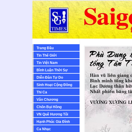
Trang Đầu
Tin Thế Giới
Tin Việt Nam
Bình Luận Thời Sự
Diễn Ðàn Tự Do
Sinh Hoạt Cộng Ðồng
Thi Ca
Văn Chương
Chốn Bụi Hồng
VN Quê Hương Tôi
Hạnh Phúc Gia Đình
Ca Nhạc