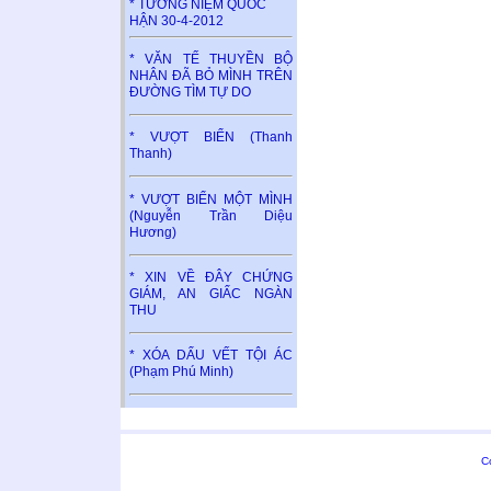
* TƯỞNG NIỆM QUỐC
HẬN 30-4-2012
* VĂN TẾ THUYỀN BỘ
NHÂN ĐÃ BỎ MÌNH TRÊN
ĐƯỜNG TÌM TỰ DO
* VƯỢT BIỂN (Thanh
Thanh)
* VƯỢT BIỂN MỘT MÌNH
(Nguyễn Trần Diệu
Hương)
* XIN VỀ ĐÂY CHỨNG
GIÁM, AN GIẤC NGÀN
THU
* XÓA DẤU VẾT TỘI ÁC
(Phạm Phú Minh)
C