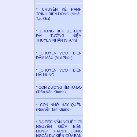
* CHUYỆN KỂ HÀNH
TRÌNH BIỂN ĐÔNG (Nhiều
Tác Giả)
* CHỨNG TÍCH ĐỂ ĐỜI:
ĐÀI TƯỞNG NIỆM
THUYỀN NHÂN (Vi Anh)
* CHUYẾN VƯỢT BIÊN
ĐẪM MÁU (Mai Phúc)
* CHUYẾN VƯỢT BIỂN
HÃI HÙNG
* CON ĐƯỜNG TÌM TỰ DO
(Trần Văn Khanh)
* CÒN NHỚ HAY QUÊN
(Nguyễn Tam Giang)
* DẠ TIỆC VĂN NGHỆ "LỜI
NGUYỆN GIỮA BIỂN
ĐÔNG" THÀNH CÔNG
NGOÀI DỰ KIẾN CỦA BAN