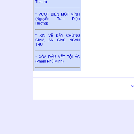
Thanh)
* VƯỢT BIỂN MỘT MÌNH
(Nguyễn Trần Diệu
Hương)
* XIN VỀ ĐÂY CHỨNG
GIÁM, AN GIẤC NGÀN
THU
* XÓA DẤU VẾT TỘI ÁC
(Phạm Phú Minh)
C