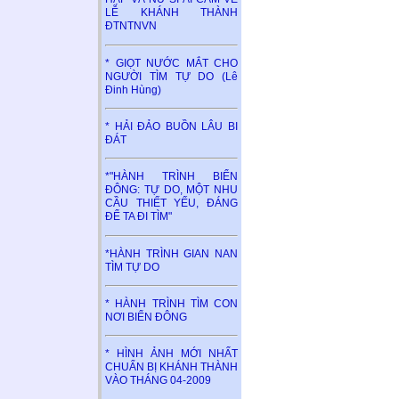
LỄ KHÁNH THÀNH
ĐTNTNVN
* GIỌT NƯỚC MẮT CHO
NGƯỜI TÌM TỰ DO (Lê
Đinh Hùng)
* HẢI ĐẢO BUỒN LÂU BI
ĐÁT
*"HÀNH TRÌNH BIỂN
ĐÔNG: TỰ DO, MỘT NHU
CẦU THIẾT YẾU, ĐÁNG
ĐỂ TA ĐI TÌM"
*HÀNH TRÌNH GIAN NAN
TÌM TỰ DO
* HÀNH TRÌNH TÌM CON
NƠI BIỂN ĐÔNG
* HÌNH ẢNH MỚI NHẤT
CHUẨN BỊ KHÁNH THÀNH
VÀO THÁNG 04-2009