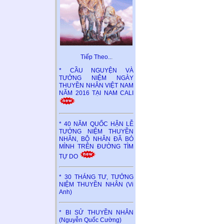
Tiếp Theo..
.
* CẦU NGUYỆN VÀ
TƯỞNG NIỆM NGÀY
THUYỀN NHÂN VIỆT NAM
NĂM 2016 TẠI NAM CALI
* 40 NĂM QUỐC HẬN LỄ
TƯỞNG NIỆM THUYỀN
NHÂN, BỘ NHÂN ĐÃ BỎ
MÌNH TRÊN ĐƯỜNG TÌM
TỰ DO
* 30 THÁNG TƯ, TƯỞNG
NIỆM THUYỀN NHÂN (Vi
Anh)
* BI SỬ THUYỀN NHÂN
(Nguyễn Quốc Cường)