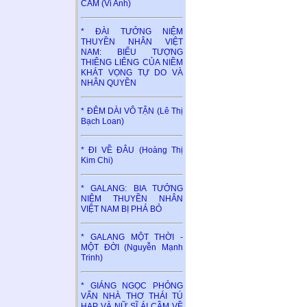
CAM (Vi Anh)
* ĐÀI TƯỞNG NIỆM
THUYỀN NHÂN VIỆT
NAM: BIỂU TƯỢNG
THIÊNG LIÊNG CỦA NIỀM
KHÁT VỌNG TỰ DO VÀ
NHÂN QUYỀN
* ĐÊM DÀI VÔ TẬN (Lê Thị
Bạch Loan)
* ĐI VỀ ĐÂU (Hoàng Thị
Kim Chi)
* GALANG: BIA TƯỞNG
NIỆM THUYỀN NHÂN
VIỆT NAM BỊ PHÁ BỎ
* GALANG MỘT THỜI -
MỘT ĐỜI (Nguyễn Mạnh
Trinh)
* GIÁNG NGỌC PHỎNG
VẤN NHÀ THƠ THÁI TÚ
HẠP VÀ NỮ SĨ ÁI CẦM VỀ