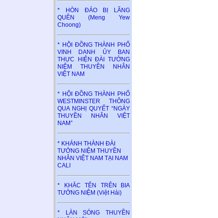
* HÒN ĐẢO BỊ LÃNG
QUÊN (Meng Yew
Choong)
* HỘI ĐỒNG THÀNH PHỐ
VINH DANH ỦY BAN
THỰC HIỆN ĐÀI TƯỞNG
NIỆM THUYỀN NHÂN
VIỆT NAM
* HỘI ĐỒNG THÀNH PHỐ
WESTMINSTER THÔNG
QUA NGHỊ QUYẾT “NGÀY
THUYỀN NHÂN VIỆT
NAM”
* KHÁNH THÀNH ĐÀI
TƯỞNG NIỆM THUYỀN
NHÂN VIỆT NAM TẠI NAM
CALI
* KHẮC TÊN TRÊN BIA
TƯỞNG NIỆM (Việt Hải)
* LÀN SÓNG THUYỀN