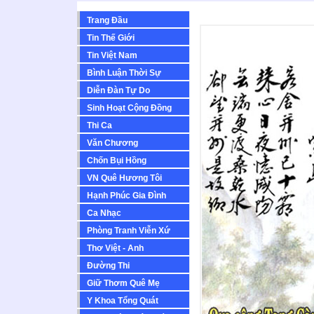
Trang Đầu
Tin Thế Giới
Tin Việt Nam
Bình Luận Thời Sự
Diễn Ðàn Tự Do
Sinh Hoạt Cộng Ðồng
Thi Ca
Văn Chương
Chốn Bụi Hồng
VN Quê Hương Tôi
Hạnh Phúc Gia Đình
Ca Nhạc
Phòng Tranh Viễn Xứ
Thơ Việt - Anh
Ðường Thi
Giữ Thơm Quê Mẹ
Y Khoa Tổng Quát