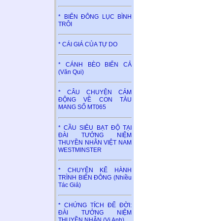
* BIỂN ĐÔNG LỤC BÌNH
TRÔI
* CÁI GIÁ CỦA TỰ DO
* CÁNH BÈO BIỂN CẢ
(Văn Qui)
* CÂU CHUYỆN CẢM
ĐỘNG VỀ CON TÀU
MANG SỐ MT065
* CẦU SIÊU BẠT ĐỘ TẠI
ĐÀI TƯỞNG NIỆM
THUYỀN NHÂN VIỆT NAM
WESTMINSTER
* CHUYỆN KỂ HÀNH
TRÌNH BIỂN ĐÔNG (Nhiều
Tác Giả)
* CHỨNG TÍCH ĐỂ ĐỜI:
ĐÀI TƯỞNG NIỆM
THUYỀN NHÂN (Vi Anh)