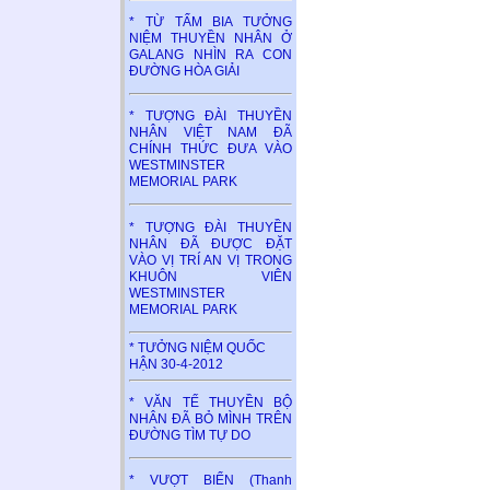
* TỪ TẤM BIA TƯỞNG
NIỆM THUYỀN NHÂN Ở
GALANG NHÌN RA CON
ĐƯỜNG HÒA GIẢI
* TƯỢNG ĐÀI THUYỀN
NHÂN VIỆT NAM ĐÃ
CHÍNH THỨC ĐƯA VÀO
WESTMINSTER
MEMORIAL PARK
* TƯỢNG ĐÀI THUYỀN
NHÂN ĐÃ ĐƯỢC ĐẶT
VÀO VỊ TRÍ AN VỊ TRONG
KHUÔN VIÊN
WESTMINSTER
MEMORIAL PARK
* TƯỞNG NIỆM QUỐC
HẬN 30-4-2012
* VĂN TẾ THUYỀN BỘ
NHÂN ĐÃ BỎ MÌNH TRÊN
ĐƯỜNG TÌM TỰ DO
* VƯỢT BIỂN (Thanh