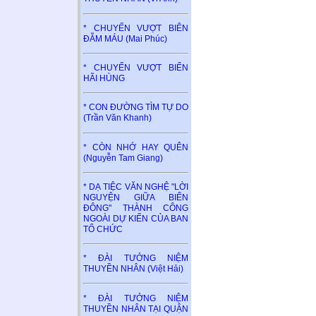
* CHUYẾN VƯỢT BIÊN
ĐẪM MÁU (Mai Phúc)
* CHUYẾN VƯỢT BIỂN
HÃI HÙNG
* CON ĐƯỜNG TÌM TỰ DO
(Trần Văn Khanh)
* CÒN NHỚ HAY QUÊN
(Nguyễn Tam Giang)
* DẠ TIỆC VĂN NGHỆ "LỜI
NGUYỆN GIỮA BIỂN
ĐÔNG" THÀNH CÔNG
NGOÀI DỰ KIẾN CỦA BAN
TỔ CHỨC
* ĐÀI TƯỞNG NIỆM
THUYỀN NHÂN (Việt Hải)
* ĐÀI TƯỞNG NIỆM
THUYỀN NHÂN TẠI QUẬN