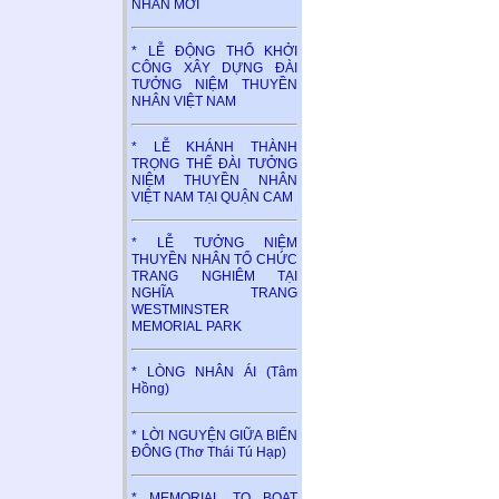
NHÂN MỚI
* LỄ ĐỘNG THỔ KHỞI
CÔNG XÂY DỰNG ĐÀI
TƯỞNG NIỆM THUYỀN
NHÂN VIỆT NAM
* LỄ KHÁNH THÀNH
TRỌNG THỂ ĐÀI TƯỞNG
NIỆM THUYỀN NHÂN
VIỆT NAM TẠI QUẬN CAM
* LỄ TƯỞNG NIỆM
THUYỀN NHÂN TỔ CHỨC
TRANG NGHIÊM TẠI
NGHĨA TRANG
WESTMINSTER
MEMORIAL PARK
* LÒNG NHÂN ÁI (Tâm
Hồng)
* LỜI NGUYỆN GIỮA BIỂN
ĐÔNG (Thơ Thái Tú Hạp)
* MEMORIAL TO BOAT