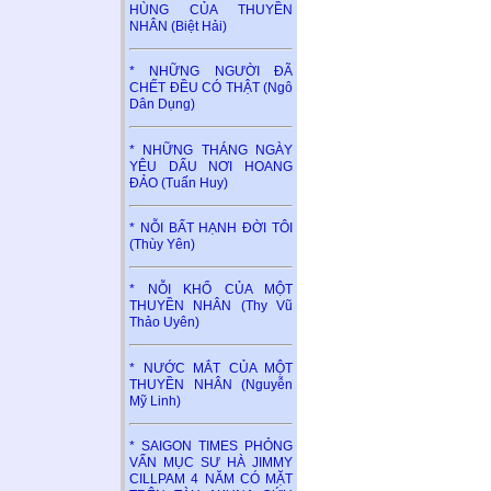
HÙNG CỦA THUYỀN
NHÂN (Biệt Hải)
* NHỮNG NGƯỜI ĐÃ
CHẾT ĐỀU CÓ THẬT (Ngô
Dân Dụng)
* NHỮNG THÁNG NGÀY
YÊU DẤU NƠI HOANG
ĐẢO (Tuấn Huy)
* NỖI BẤT HẠNH ĐỜI TÔI
(Thùy Yên)
* NỖI KHỔ CỦA MỘT
THUYỀN NHÂN (Thy Vũ
Thảo Uyên)
* NƯỚC MẮT CỦA MỘT
THUYỀN NHÂN (Nguyễn
Mỹ Linh)
* SAIGON TIMES PHỎNG
VẤN MỤC SƯ HÀ JIMMY
CILLPAM 4 NĂM CÓ MẶT