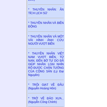
* THUYỀN NHÂN: ẤN
TÍCH LỊCH SỬ
* THUYỀN NHÂN VÀ BIỂN
ĐỘNG
* THUYỀN NHÂN VÀ MỘT
VÀI HÌNH ẢNH CỨU
NGƯỜI VƯỢT BIỂN
* THUYỀN NHÂN VIỆT
NAM VƯỢT BIÊN, TỬ
NẠN, ĐẾN BỜ TỰ DO ĐÃ
GIÚP NHÂN LOẠI NHÌN
RÕ ĐƯỢC CHÂN TƯỚNG
CỦA CỘNG SẢN (Lý Đại
Nguyên)
* TRÔI GIẠT VỀ ĐÂU
(Nguyễn Hoàng Hôn)
* TRỞ VỀ ĐẢO XƯA...
(Nguyễn Công Chính)