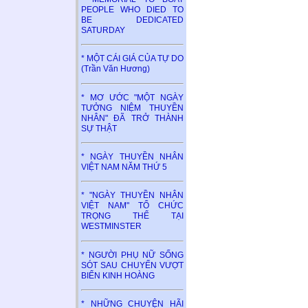
PEOPLE WHO DIED TO
BE DEDICATED
SATURDAY
* MỘT CÁI GIÁ CỦA TỰ DO
(Trần Văn Hương)
* MƠ ƯỚC "MỘT NGÀY
TƯỞNG NIỆM THUYỀN
NHÂN" ĐÃ TRỞ THÀNH
SỰ THẬT
* NGÀY THUYỀN NHÂN
VIỆT NAM NĂM THỨ 5
* "NGÀY THUYỀN NHÂN
VIỆT NAM" TỔ CHỨC
TRỌNG THỂ TẠI
WESTMINSTER
* NGƯỜI PHỤ NỮ SỐNG
SÓT SAU CHUYẾN VƯỢT
BIỂN KINH HOÀNG
* NHỮNG CHUYỆN HÃI