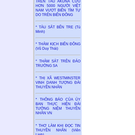
TRÊN TÀU AKUNA CỨU
HƠN 5000 NGƯỜI VIỆT
NAM VƯỢT BIỂN TÌM TỰ
DO TRÊN BIỂN ĐÔNG
* TÀU SẮT BẾN TRE (Tú
Minh)
* THẢM KỊCH BIỂN ĐÔNG
(Vũ Duy Thái)
* THẢM SÁT TRÊN ĐẢO
TRƯỜNG SA
* THỊ XÃ WESTMINSTER
VINH DANH TƯỢNG ĐÀI
THUYỀN NHÂN
* THÔNG BÁO CỦA ỦY
BAN THỰC HIỆN ĐÀI
TƯỞNG NIỆM THUYỀN
NHÂN VN
* THƠ LÀM KHI ĐỌC TIN
THUYỀN NHÂN (Viên
Linh)