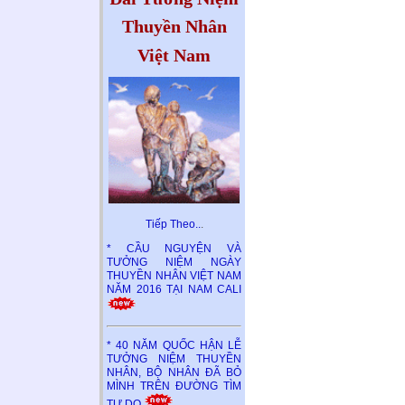
Thuyền Nhân
Việt Nam
Tiếp Theo..
.
* CẦU NGUYỆN VÀ
TƯỞNG NIỆM NGÀY
THUYỀN NHÂN VIỆT NAM
NĂM 2016 TẠI NAM CALI
* 40 NĂM QUỐC HẬN LỄ
TƯỞNG NIỆM THUYỀN
NHÂN, BỘ NHÂN ĐÃ BỎ
MÌNH TRÊN ĐƯỜNG TÌM
TỰ DO