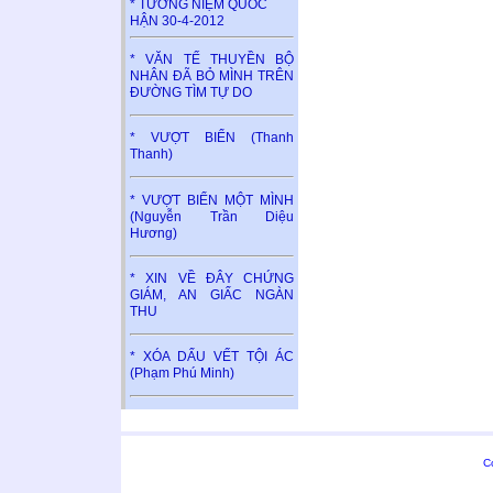
* TƯỞNG NIỆM QUỐC
HẬN 30-4-2012
* VĂN TẾ THUYỀN BỘ
NHÂN ĐÃ BỎ MÌNH TRÊN
ĐƯỜNG TÌM TỰ DO
* VƯỢT BIỂN (Thanh
Thanh)
* VƯỢT BIỂN MỘT MÌNH
(Nguyễn Trần Diệu
Hương)
* XIN VỀ ĐÂY CHỨNG
GIÁM, AN GIẤC NGÀN
THU
* XÓA DẤU VẾT TỘI ÁC
(Phạm Phú Minh)
C