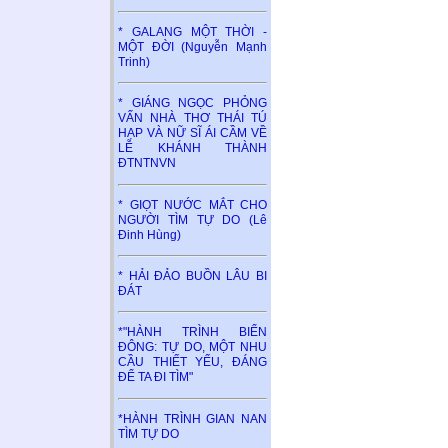
* GALANG MỘT THỜI -
MỘT ĐỜI (Nguyễn Mạnh
Trinh)
* GIÁNG NGỌC PHỎNG
VẤN NHÀ THƠ THÁI TÚ
HẠP VÀ NỮ SĨ ÁI CẦM VỀ
LỄ KHÁNH THÀNH
ĐTNTNVN
* GIỌT NƯỚC MẮT CHO
NGƯỜI TÌM TỰ DO (Lê
Đinh Hùng)
* HẢI ĐẢO BUỒN LÂU BI
ĐÁT
*"HÀNH TRÌNH BIỂN
ĐÔNG: TỰ DO, MỘT NHU
CẦU THIẾT YẾU, ĐÁNG
ĐỂ TA ĐI TÌM"
*HÀNH TRÌNH GIAN NAN
TÌM TỰ DO