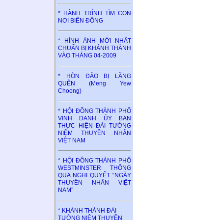
* HÀNH TRÌNH TÌM CON
NƠI BIỂN ĐÔNG
* HÌNH ẢNH MỚI NHẤT
CHUẨN BỊ KHÁNH THÀNH
VÀO THÁNG 04-2009
* HÒN ĐẢO BỊ LÃNG
QUÊN (Meng Yew
Choong)
* HỘI ĐỒNG THÀNH PHỐ
VINH DANH ỦY BAN
THỰC HIỆN ĐÀI TƯỞNG
NIỆM THUYỀN NHÂN
VIỆT NAM
* HỘI ĐỒNG THÀNH PHỐ
WESTMINSTER THÔNG
QUA NGHỊ QUYẾT “NGÀY
THUYỀN NHÂN VIỆT
NAM”
* KHÁNH THÀNH ĐÀI
TƯỞNG NIỆM THUYỀN