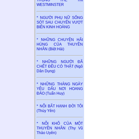
TRỌNG THỂ TẠI
WESTMINSTER
* NGƯỜI PHỤ NỮ SỐNG
SÓT SAU CHUYẾN VƯỢT
BIỂN KINH HOÀNG
* NHỮNG CHUYỆN HÃI
HÙNG CỦA THUYỀN
NHÂN (Biệt Hải)
* NHỮNG NGƯỜI ĐÃ
CHẾT ĐỀU CÓ THẬT (Ngô
Dân Dụng)
* NHỮNG THÁNG NGÀY
YÊU DẤU NƠI HOANG
ĐẢO (Tuấn Huy)
* NỖI BẤT HẠNH ĐỜI TÔI
(Thùy Yên)
* NỖI KHỔ CỦA MỘT
THUYỀN NHÂN (Thy Vũ
Thảo Uyên)