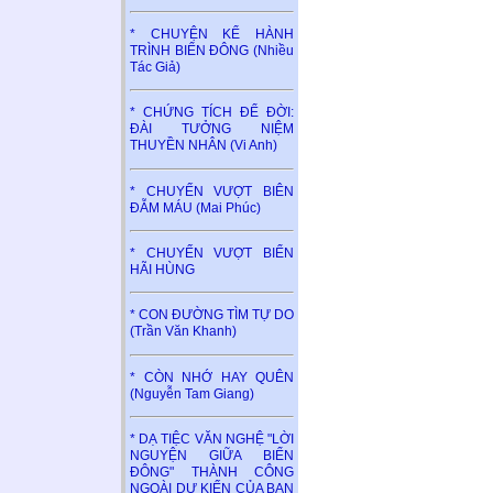
* CHUYỆN KỂ HÀNH
TRÌNH BIỂN ĐÔNG (Nhiều
Tác Giả)
* CHỨNG TÍCH ĐỂ ĐỜI:
ĐÀI TƯỞNG NIỆM
THUYỀN NHÂN (Vi Anh)
* CHUYẾN VƯỢT BIÊN
ĐẪM MÁU (Mai Phúc)
* CHUYẾN VƯỢT BIỂN
HÃI HÙNG
* CON ĐƯỜNG TÌM TỰ DO
(Trần Văn Khanh)
* CÒN NHỚ HAY QUÊN
(Nguyễn Tam Giang)
* DẠ TIỆC VĂN NGHỆ "LỜI
NGUYỆN GIỮA BIỂN
ĐÔNG" THÀNH CÔNG
NGOÀI DỰ KIẾN CỦA BAN