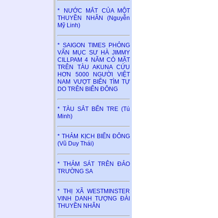
* NƯỚC MẮT CỦA MỘT
THUYỀN NHÂN (Nguyễn
Mỹ Linh)
* SAIGON TIMES PHỎNG
VẤN MỤC SƯ HÀ JIMMY
CILLPAM 4 NĂM CÓ MẶT
TRÊN TÀU AKUNA CỨU
HƠN 5000 NGƯỜI VIỆT
NAM VƯỢT BIỂN TÌM TỰ
DO TRÊN BIỂN ĐÔNG
* TÀU SẮT BẾN TRE (Tú
Minh)
* THẢM KỊCH BIỂN ĐÔNG
(Vũ Duy Thái)
* THẢM SÁT TRÊN ĐẢO
TRƯỜNG SA
* THỊ XÃ WESTMINSTER
VINH DANH TƯỢNG ĐÀI
THUYỀN NHÂN