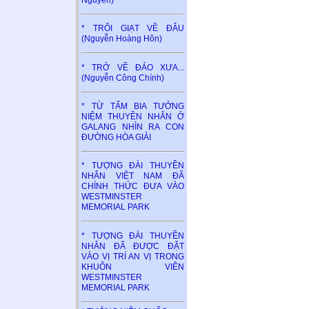
* TRÔI GIẠT VỀ ĐÂU
(Nguyễn Hoàng Hôn)
* TRỞ VỀ ĐẢO XƯA...
(Nguyễn Công Chính)
* TỪ TẤM BIA TƯỞNG
NIỆM THUYỀN NHÂN Ở
GALANG NHÌN RA CON
ĐƯỜNG HÒA GIẢI
* TƯỢNG ĐÀI THUYỀN
NHÂN VIỆT NAM ĐÃ
CHÍNH THỨC ĐƯA VÀO
WESTMINSTER
MEMORIAL PARK
* TƯỢNG ĐÀI THUYỀN
NHÂN ĐÃ ĐƯỢC ĐẶT
VÀO VỊ TRÍ AN VỊ TRONG
KHUÔN VIÊN
WESTMINSTER
MEMORIAL PARK