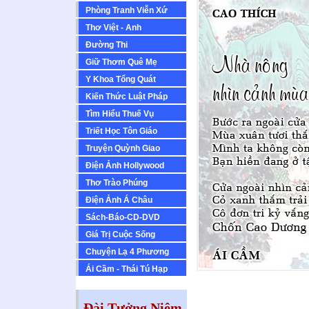
Phòng Tranh Viễn Xứ
Thơ Việt - Anh
Ðường Thi
Giữ Thơm Quê Mẹ
Y Khoa Tổng Quát
Kiến Thức Luật Pháp
Tìm Hiểu Thuế Vụ
Triết Học Tôn Giáo
Truyện Quỳnh Giao
Ðiện Ảnh Hollywood
Thơ Trào Phúng
Ðiện Ảnh Á Châu
Sách-Báo-CD-DVD
Giá Trị Cuộc Sống
Chuyện Lạ 4 Phương
Ái Cầm - Thái Tú Hạp
Đài Tưởng Niệm