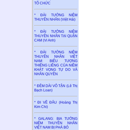
TỔ CHỨC
* ĐÀI TƯỞNG NIỆM
THUYỀN NHÂN (Việt Hải)
* ĐÀI TƯỞNG NIỆM
THUYỀN NHÂN TẠI QUẬN
CAM (Vi Anh)
* ĐÀI TƯỞNG NIỆM
THUYỀN NHÂN VIỆT
NAM: BIỂU TƯỢNG
THIÊNG LIÊNG CỦA NIỀM
KHÁT VỌNG TỰ DO VÀ
NHÂN QUYỀN
* ĐÊM DÀI VÔ TẬN (Lê Thị
Bạch Loan)
* ĐI VỀ ĐÂU (Hoàng Thị
Kim Chi)
* GALANG: BIA TƯỞNG
NIỆM THUYỀN NHÂN
VIỆT NAM BỊ PHÁ BỎ