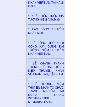
NHÂN VIỆT NAM TẠI NAM
CALI
* KHẮC TÊN TRÊN BIA
TƯỞNG NIỆM (Việt Hải)
* LÀN SÓNG THUYỀN
NHÂN MỚI
* LỄ ĐỘNG THỔ KHỞI
CÔNG XÂY DỰNG ĐÀI
TƯỞNG NIỆM THUYỀN
NHÂN VIỆT NAM
* LỄ KHÁNH THÀNH
TRỌNG THỂ ĐÀI TƯỞNG
NIỆM THUYỀN NHÂN
VIỆT NAM TẠI QUẬN CAM
* LỄ TƯỞNG NIỆM
THUYỀN NHÂN TỔ CHỨC
TRANG NGHIÊM TẠI
NGHĨA TRANG
WESTMINSTER
MEMORIAL PARK