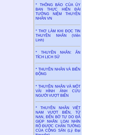
* THÔNG BÁO CỦA ỦY
BAN THỰC HIỆN ĐÀI
TƯỞNG NIỆM THUYỀN
NHÂN VN
* THƠ LÀM KHI ĐỌC TIN
THUYỀN NHÂN (Viên
Linh)
* THUYỀN NHÂN: ẤN
TÍCH LỊCH SỬ
* THUYỀN NHÂN VÀ BIỂN
ĐỘNG
* THUYỀN NHÂN VÀ MỘT
VÀI HÌNH ẢNH CỨU
NGƯỜI VƯỢT BIỂN
* THUYỀN NHÂN VIỆT
NAM VƯỢT BIÊN, TỬ
NẠN, ĐẾN BỜ TỰ DO ĐÃ
GIÚP NHÂN LOẠI NHÌN
RÕ ĐƯỢC CHÂN TƯỚNG
CỦA CỘNG SẢN (Lý Đại
Nguyên)