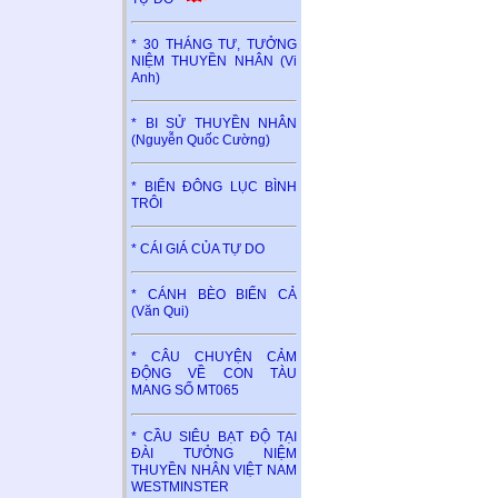
* 30 THÁNG TƯ, TƯỞNG
NIỆM THUYỀN NHÂN (Vi
Anh)
* BI SỬ THUYỀN NHÂN
(Nguyễn Quốc Cường)
* BIỂN ĐÔNG LỤC BÌNH
TRÔI
* CÁI GIÁ CỦA TỰ DO
* CÁNH BÈO BIỂN CẢ
(Văn Qui)
* CÂU CHUYỆN CẢM
ĐỘNG VỀ CON TÀU
MANG SỐ MT065
* CẦU SIÊU BẠT ĐỘ TẠI
ĐÀI TƯỞNG NIỆM
THUYỀN NHÂN VIỆT NAM
WESTMINSTER