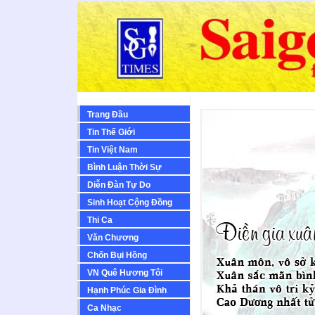
Trang Đầu
Tin Thế Giới
Tin Việt Nam
Bình Luận Thời Sự
Diễn Ðàn Tự Do
Sinh Hoạt Cộng Ðồng
Thi Ca
Văn Chương
Chốn Bụi Hồng
VN Quê Hương Tôi
Hạnh Phúc Gia Đình
Ca Nhạc