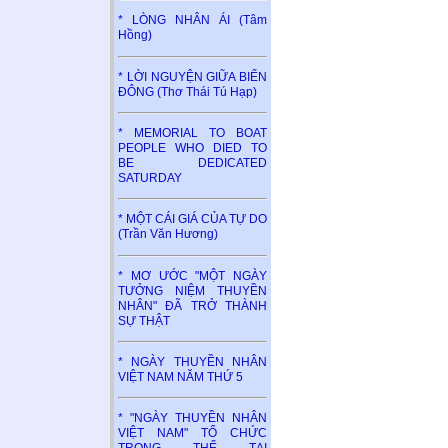
* LÒNG NHÂN ÁI (Tâm
Hồng)
* LỜI NGUYỆN GIỮA BIỂN
ĐÔNG (Thơ Thái Tú Hạp)
* MEMORIAL TO BOAT
PEOPLE WHO DIED TO
BE DEDICATED
SATURDAY
* MỘT CÁI GIÁ CỦA TỰ DO
(Trần Văn Hương)
* MƠ ƯỚC "MỘT NGÀY
TƯỞNG NIỆM THUYỀN
NHÂN" ĐÃ TRỞ THÀNH
SỰ THẬT
* NGÀY THUYỀN NHÂN
VIỆT NAM NĂM THỨ 5
* "NGÀY THUYỀN NHÂN
VIỆT NAM" TỔ CHỨC